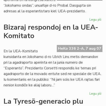
“Jokohamo ondas”, unuafoje d-ro Probal Dasgupta sin
adresas al la esperantistaro kiel UEA-prezidanto.
Legu pli
pri
Un
Bizaraj respondoj en la UEA-
alp
Komitato
de
no
UE
HeKo 336 2-A, 7 aug 07
pr
En la UEA-Komitato
kunsidanta en Jokohamo d-ro Ulrich Lins metis demandon
pri la agadraporto aperinta en la junia numero de
“Esperanto”. Prezidanto Corsetti respondis ke temas pri
agadraporto de la movado entute sed ne speciale de UEA.
Iu komentariis en la publiko: “Ni jam sciis ke UEA rajtas fari
nenion kondiĉe ke aliaj laboru…”
Legu pli
pri
Biz
La Tyresö-generacio plu
re