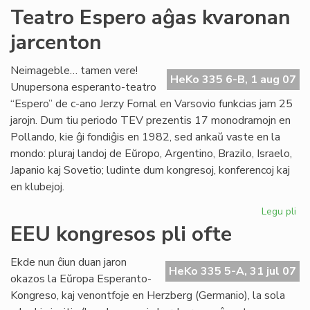
Kur
Teatro Espero aĝas kvaronan
en
jarcenton
To
Neimageble… tamen vere!
HeKo 335 6-B, 1 aug 07
Unupersona esperanto-teatro
“Espero” de c-ano Jerzy Fornal en Varsovio funkcias jam 25
jarojn. Dum tiu periodo TEV prezentis 17 monodramojn en
Pollando, kie ĝi fondiĝis en 1982, sed ankaŭ vaste en la
mondo: pluraj landoj de Eŭropo, Argentino, Brazilo, Israelo,
Japanio kaj Sovetio; ludinte dum kongresoj, konferencoj kaj
en klubejoj.
Legu pli
pri
Te
EEU kongresos pli ofte
Es
aĝ
Ekde nun ĉiun duan jaron
kv
HeKo 335 5-A, 31 jul 07
okazos la Eŭropa Esperanto-
jar
Kongreso, kaj venontfoje en Herzberg (Germanio), la sola