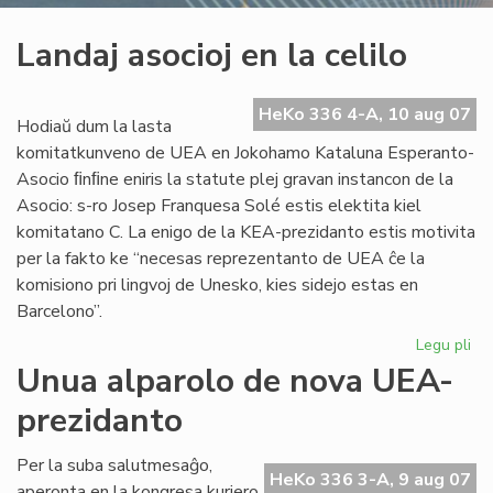
Landaj asocioj en la celilo
HeKo 336 4-A, 10 aug 07
Hodiaŭ dum la lasta
komitatkunveno de UEA en Jokohamo Kataluna Esperanto-
Asocio ﬁnﬁne eniris la statute plej gravan instancon de la
Asocio: s-ro Josep Franquesa Solé estis elektita kiel
komitatano C. La enigo de la KEA-prezidanto estis motivita
per la fakto ke “necesas reprezentanto de UEA ĉe la
komisiono pri lingvoj de Unesko, kies sidejo estas en
Barcelono”.
Legu pli
pri
La
Unua alparolo de nova UEA-
aso
prezidanto
en
la
cel
Per la suba salutmesaĝo,
HeKo 336 3-A, 9 aug 07
aperonta en la kongresa kuriero