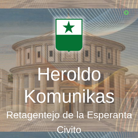
Skip
to
main
content
Heroldo
Komunikas
Retagentejo de la Esperanta
Civito