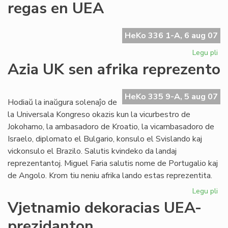
regas en UEA
en
la
UE
HeKo 336 1-A, 6 aug 07
Ko
Legu pli
pri
La
Azia UK sen afrika reprezento
Ty
ge
plu
HeKo 335 9-A, 5 aug 07
Hodiaŭ la inaŭgura solenaĵo de
re
la Universala Kongreso okazis kun la vicurbestro de
en
Jokohamo, la ambasadoro de Kroatio, la vicambasadoro de
UE
Israelo, diplomato el Bulgario, konsulo el Svislando kaj
vickonsulo el Brazilo. Salutis kvindeko da landaj
reprezentantoj. Miguel Faria salutis nome de Portugalio kaj
de Angolo. Krom tiu neniu afrika lando estas reprezentita.
Legu pli
pri
Az
Vjetnamio dekoracias UEA-
UK
prezidanton
se