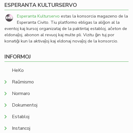
ESPERANTA KULTURSERVO
Esperanta Kulturservo
estas la konsorcia magazeno de la
Esperanta Civito. Tiu platformo ebligas la aliĝon al la
eventoj kaj kursoj organizataj de la paktintaj establoj, aĉeton de
eldonaĵoj, abonon al revuoj kaj multe pli. Vizitu ĝin tuj por
konatiĝi kun la aktivaĵoj kaj eldonaj novaĵoj de la konsorcio.
INFORMOJ
HeKo
Raŭmismo
Normaro
Dokumentoj
Establoj
Instancoj