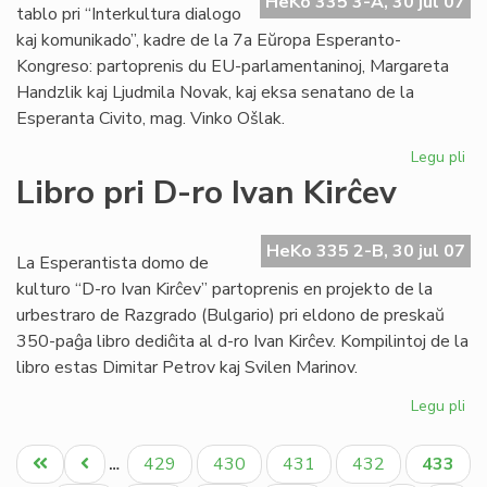
HeKo 335 3-A, 30 jul 07
EE
tablo pri “Interkultura dialogo
ko
kaj komunikado”, kadre de la 7a Eŭropa Esperanto-
Kongreso: partoprenis du EU-parlamentaninoj, Margareta
Handzlik kaj Ljudmila Novak, kaj eksa senatano de la
Esperanta Civito, mag. Vinko Ošlak.
Legu pli
pri
Un
Libro pri D-ro Ivan Kirĉev
ro
tab
en
HeKo 335 2-B, 30 jul 07
La Esperantista domo de
la
kulturo “D-ro Ivan Kirĉev” partoprenis en projekto de la
EE
urbestraro de Razgrado (Bulgario) pri eldono de preskaŭ
ko
350-paĝa libro dediĉita al d-ro Ivan Kirĉev. Kompilintoj de la
libro estas Dimitar Petrov kaj Svilen Marinov.
Legu pli
pri
Lib
Pagination
pri
Unua
Antaŭa
Paĝo
Paĝo
Paĝo
Paĝo
Aktual
429
430
431
432
433
…
D-