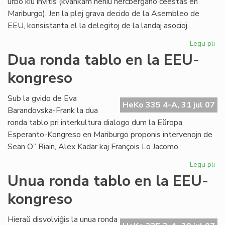
urbo kiu invitis (kvankam neniu hercbergano ĉeestas en
Mariburgo). Jen la plej grava decido de la Asembleo de
EEU, konsistanta el la delegitoj de la landaj asocioj.
Legu pli
pri
EE
Dua ronda tablo en la EEU-
ko
kongreso
pli
oft
Sub la gvido de Eva
HeKo 335 4-A, 31 jul 07
Barandovska-Frank la dua
ronda tablo pri interkultura dialogo dum la Eŭropa
Esperanto-Kongreso en Mariburgo proponis intervenojn de
Sean O” Riain, Alex Kadar kaj François Lo Jacomo.
Legu pli
pri
Du
Unua ronda tablo en la EEU-
ro
kongreso
tab
en
la
Hieraŭ disvolviĝis la unua ronda