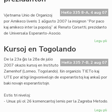
afr
re
HeKo 335 8-A, 4 aug 07
Vjetnama Unio de Organizoj
por Amikeco liveris 1 aŭgusto 2007 la insignon “Por paco
kaj amikeco inter la popoloj” al Renato Corsetti, prezidanto
de Universala Esperanto-Asocio.
Legu pli
pri
Vj
Kursoj en Togolando
de
UE
De la 23a ĝis la 28a de julio
pr
HeKo 335 7-B, 2 aug 07
2007 okazis kursoj en Instituto
Zamenhof (Lomeo, Togolando). Ilin organizis TIETo kaj
UTE por altigi lingvonivelojn de esperantistoj kaj ankaŭ por
baki novajn esperantistojn.
Estis tri niveloj:
- Unua: pli ol 26 komencantoj lernis per la Zagreba Metodo.
Legu pli
pri