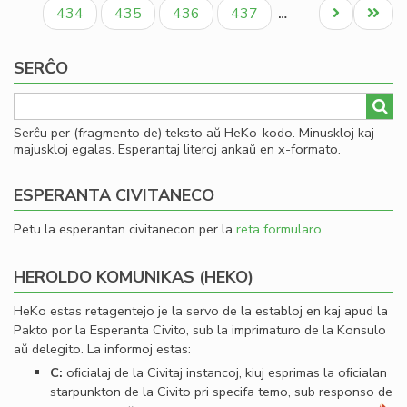
paĝo
paĝo
paĝo
ro
Paĝo
Paĝo
Paĝo
Paĝo
Next
Last
434
435
436
437
…
Iva
page
page
Kir
SERĈO
Serĉu per (fragmento de) teksto aŭ HeKo-kodo. Minuskloj kaj
majuskloj egalas. Esperantaj literoj ankaŭ en x-formato.
ESPERANTA CIVITANECO
Petu la esperantan civitanecon per la
reta formularo
.
HEROLDO KOMUNIKAS (HEKO)
HeKo estas retagentejo je la servo de la establoj en kaj apud la
Pakto por la Esperanta Civito, sub la imprimaturo de la Konsulo
aŭ delegito. La informoj estas:
C:
oﬁcialaj de la Civitaj instancoj, kiuj esprimas la oﬁcialan
starpunkton de la Civito pri specifa temo, sub responso de