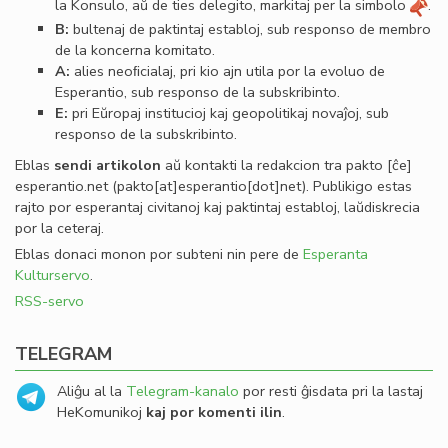
la Konsulo, aŭ de ties delegito, markitaj per la simbolo
.
B:
bultenaj de paktintaj establoj, sub responso de membro
de la koncerna komitato.
A:
alies neoﬁcialaj, pri kio ajn utila por la evoluo de
Esperantio, sub responso de la subskribinto.
E:
pri Eŭropaj institucioj kaj geopolitikaj novaĵoj, sub
responso de la subskribinto.
Eblas
sendi
artikolon
aŭ kontakti la redakcion tra
pakto
[ĉe]
esperantio
.
net
(pakto[at]esperantio[dot]net)
. Publikigo estas
rajto por esperantaj civitanoj kaj paktintaj establoj, laŭdiskrecia
por la ceteraj.
Eblas donaci monon por subteni nin pere de
Esperanta
Kulturservo
.
RSS-servo
TELEGRAM
Aliĝu al la
Telegram-kanalo
por resti ĝisdata pri la lastaj
HeKomunikoj
kaj por komenti ilin
.