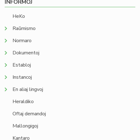
INFORMOJ
HeKo
Raŭmismo
Normaro
Dokumentoj
Establoj
Instancoj
En aliaj lingvoj
Heraldiko
Oftaj demandoj
Mallongigoj
Kantaro