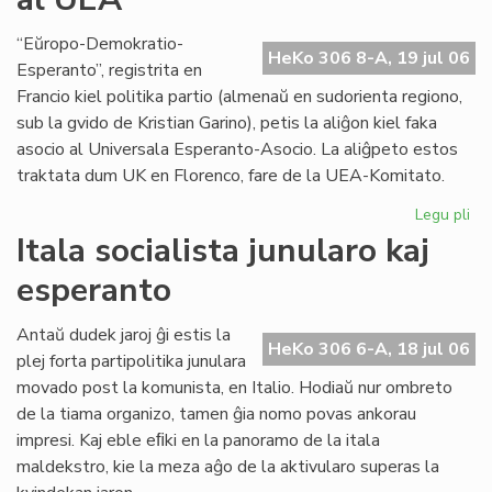
la
ali
“Eŭropo-Demokratio-
HeKo 306 8-A, 19 jul 06
al
Esperanto”, registrita en
UE
Francio kiel politika partio (almenaŭ en sudorienta regiono,
sub la gvido de Kristian Garino), petis la aliĝon kiel faka
asocio al Universala Esperanto-Asocio. La aliĝpeto estos
traktata dum UK en Florenco, fare de la UEA-Komitato.
Legu pli
pri
Pol
Itala socialista junularo kaj
par
esperanto
pe
la
ali
Antaŭ dudek jaroj ĝi estis la
HeKo 306 6-A, 18 jul 06
al
plej forta partipolitika junulara
UE
movado post la komunista, en Italio. Hodiaŭ nur ombreto
de la tiama organizo, tamen ĝia nomo povas ankorau
impresi. Kaj eble eﬁki en la panoramo de la itala
maldekstro, kie la meza aĝo de la aktivularo superas la