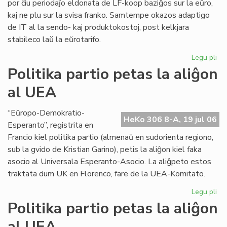
por ĉiu periodaĵo eldonata de LF-koop baziĝos sur la eŭro,
kaj ne plu sur la svisa franko. Samtempe okazos adaptigo
de IT al la sendo- kaj produktokostoj, post kelkjara
stabileco laŭ la eŭrotarifo.
Legu pli
pri
LF-
Politika partio petas la aliĝon
ko
al UEA
int
abo
ne
“Eŭropo-Demokratio-
HeKo 306 8-A, 19 jul 06
plu
Esperanto”, registrita en
en
Francio kiel politika partio (almenaŭ en sudorienta regiono,
fra
sub la gvido de Kristian Garino), petis la aliĝon kiel faka
asocio al Universala Esperanto-Asocio. La aliĝpeto estos
traktata dum UK en Florenco, fare de la UEA-Komitato.
Legu pli
pri
Pol
Politika partio petas la aliĝon
par
al UEA
pe