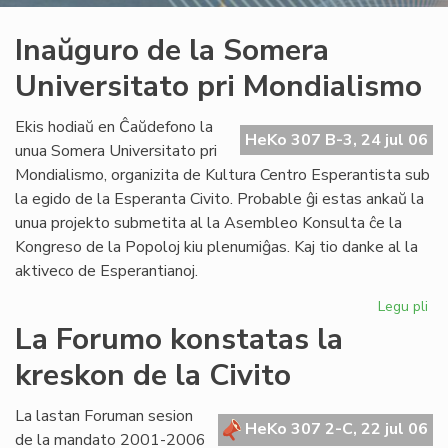
Inaŭguro de la Somera
Universitato pri Mondialismo
Ekis hodiaŭ en Ĉaŭdefono la
HeKo 307 B-3, 24 jul 06
unua Somera Universitato pri
Mondialismo, organizita de Kultura Centro Esperantista sub
la egido de la Esperanta Civito. Probable ĝi estas ankaŭ la
unua projekto submetita al la Asembleo Konsulta ĉe la
Kongreso de la Popoloj kiu plenumiĝas. Kaj tio danke al la
aktiveco de Esperantianoj.
Legu pli
pri
In
La Forumo konstatas la
de
kreskon de la Civito
la
So
Uni
La lastan Foruman sesion
HeKo 307 2-C, 22 jul 06
pri
de la mandato 2001-2006