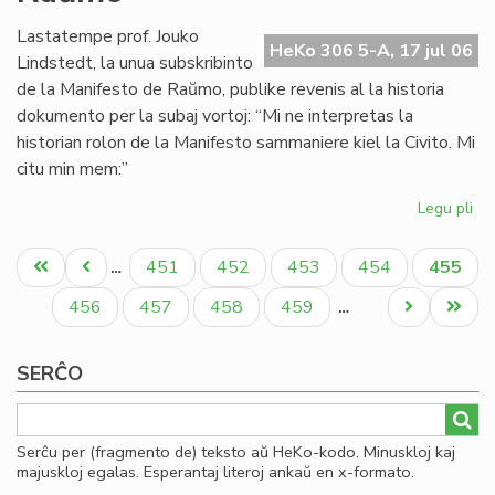
en
SA
Lastatempe prof. Jouko
HeKo 306 5-A, 17 jul 06
Lindstedt, la unua subskribinto
de la Manifesto de Raŭmo, publike revenis al la historia
dokumento per la subaj vortoj: “Mi ne interpretas la
historian rolon de la Manifesto sammaniere kiel la Civito. Mi
citu min mem:”
Legu pli
pri
La
Pagination
"er
Unua
Antaŭa
Paĝo
Paĝo
Paĝo
Paĝo
Aktual
451
452
453
454
455
…
en
paĝo
paĝo
paĝo
la
Paĝo
Paĝo
Paĝo
Paĝo
Next
Last
456
457
458
459
…
Ma
page
page
de
SERĈO
Ra
Serĉu per (fragmento de) teksto aŭ HeKo-kodo. Minuskloj kaj
majuskloj egalas. Esperantaj literoj ankaŭ en x-formato.