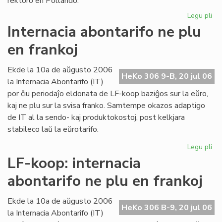
rektoro en Pollando.
Legu pli
pri
La
Internacia abontarifo ne plu
Se
en frankoj
su
fe
sia
Ekde la 10a de aŭgusto 2006
HeKo 306 9-B, 20 jul 06
un
la Internacia Abontarifo (IT)
ma
por ĉiu periodaĵo eldonata de LF-koop baziĝos sur la eŭro,
kaj ne plu sur la svisa franko. Samtempe okazos adaptigo
de IT al la sendo- kaj produktokostoj, post kelkjara
stabileco laŭ la eŭrotarifo.
Legu pli
pri
Int
LF-koop: internacia
abo
abontarifo ne plu en frankoj
ne
plu
en
Ekde la 10a de aŭgusto 2006
HeKo 306 B-9, 20 jul 06
fra
la Internacia Abontarifo (IT)