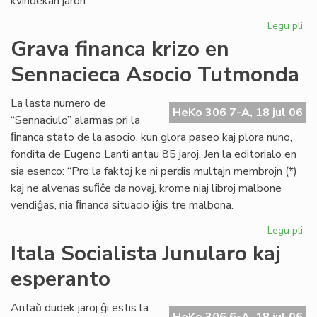
kvindekan jaron.
Legu pli
pri
Ita
Grava financa krizo en
soc
Sennacieca Asocio Tutmonda
jun
kaj
es
La lasta numero de
HeKo 306 7-A, 18 jul 06
“Sennaciulo” alarmas pri la
ﬁnanca stato de la asocio, kun glora paseo kaj plora nuno,
fondita de Eugeno Lanti antau 85 jaroj. Jen la editorialo en
sia esenco: “Pro la faktoj ke ni perdis multajn membrojn (*)
kaj ne alvenas suﬁĉe da novaj, krome niaj libroj malbone
vendiĝas, nia ﬁnanca situacio iĝis tre malbona.
Legu pli
pri
Gr
Itala Socialista Junularo kaj
fi
esperanto
kri
en
Se
Antaŭ dudek jaroj ĝi estis la