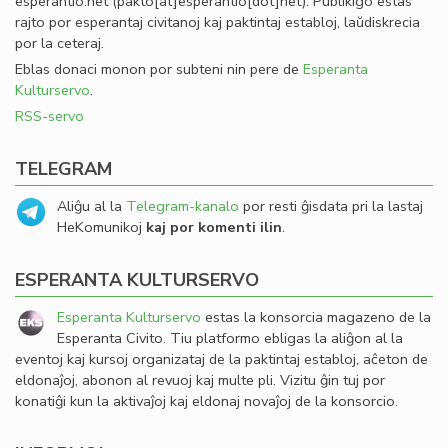
esperantio
.
net
(pakto[at]esperantio[dot]net)
. Publikigo estas
rajto por esperantaj civitanoj kaj paktintaj establoj, laŭdiskrecia
por la ceteraj.
Eblas donaci monon por subteni nin pere de
Esperanta
Kulturservo
.
RSS-servo
TELEGRAM
Aliĝu al la
Telegram-kanalo
por resti ĝisdata pri la lastaj
HeKomunikoj
kaj por komenti ilin
.
ESPERANTA KULTURSERVO
Esperanta Kulturservo
estas la konsorcia magazeno de la
Esperanta Civito. Tiu platformo ebligas la aliĝon al la
eventoj kaj kursoj organizataj de la paktintaj establoj, aĉeton de
eldonaĵoj, abonon al revuoj kaj multe pli. Vizitu ĝin tuj por
konatiĝi kun la aktivaĵoj kaj eldonaj novaĵoj de la konsorcio.