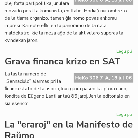
HeKo 306 6-A, 18 jul 06
As
plej forta partipolitika junulara
Tu
movado post la komunista, en Italio. Hodiaŭ nur ombreto
de la tiama organizo, tamen ĝia nomo povas ankorau
impresi. Kaj eble eﬁki en la panoramo de la itala
maldekstro, kie la meza aĝo de la aktivularo superas la
kvindekan jaron.
Legu pli
pri
Ita
Grava financa krizo en SAT
Soc
Jun
La lasta numero de
kaj
HeKo 306 7-A, 18 jul 06
“Sennaciulo” alarmas pri la
es
ﬁnanca stato de la asocio, kun glora paseo kaj plora nuno,
fondita de Eŭgeno Lanti antaŭ 85 jaroj. Jen la editorialo en
sia esenco:
Legu pli
pri
Gr
La "eraroj" en la Manifesto de
fi
Raŭmo
kri