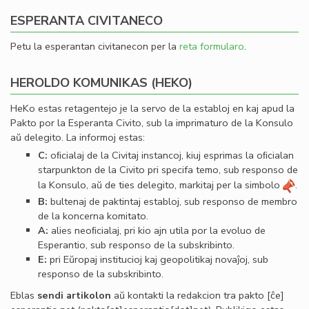
ESPERANTA CIVITANECO
Petu la esperantan civitanecon per la
reta formularo
.
HEROLDO KOMUNIKAS (HEKO)
HeKo estas retagentejo je la servo de la establoj en kaj apud la
Pakto por la Esperanta Civito, sub la imprimaturo de la Konsulo
aŭ delegito. La informoj estas:
C:
oﬁcialaj de la Civitaj instancoj, kiuj esprimas la oﬁcialan
starpunkton de la Civito pri specifa temo, sub responso de
la Konsulo, aŭ de ties delegito, markitaj per la simbolo
.
B:
bultenaj de paktintaj establoj, sub responso de membro
de la koncerna komitato.
A:
alies neoﬁcialaj, pri kio ajn utila por la evoluo de
Esperantio, sub responso de la subskribinto.
E:
pri Eŭropaj institucioj kaj geopolitikaj novaĵoj, sub
responso de la subskribinto.
Eblas
sendi
artikolon
aŭ kontakti la redakcion tra
pakto
[ĉe]