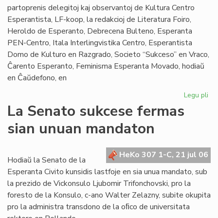
Mo
partoprenis delegitoj kaj observantoj de Kultura Centro
Esperantista, LF-koop, la redakcioj de Literatura Foiro,
Heroldo de Esperanto, Debrecena Bulteno, Esperanta
PEN-Centro, Itala Interlingvistika Centro, Esperantista
Domo de Kulturo en Razgrado, Societo “Sukceso” en Vraco,
Ĉarento Esperanto, Feminisma Esperanta Movado, hodiaŭ
en Ĉaŭdefono, en
Legu pli
pri
La
La Senato sukcese fermas
Fo
sian unuan mandaton
ko
la
kr
HeKo 307 1-C, 21 jul 06
de
Hodiaŭ la Senato de la
la
Esperanta Civito kunsidis lastfoje en sia unua mandato, sub
Civ
la prezido de Vickonsulo Ljubomir Trifonchovski, pro la
foresto de la Konsulo, c-ano Walter Zelazny, subite okupita
pro la administra transdono de la oﬁco de universitata