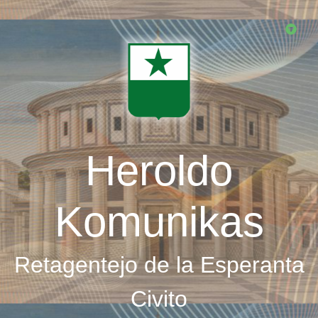
Skip
to
main
content
Heroldo
Komunikas
Retagentejo de la Esperanta
Civito