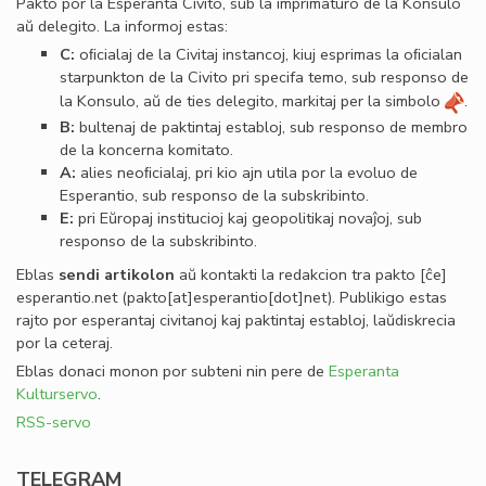
Pakto por la Esperanta Civito, sub la imprimaturo de la Konsulo
aŭ delegito. La informoj estas:
C:
oﬁcialaj de la Civitaj instancoj, kiuj esprimas la oﬁcialan
starpunkton de la Civito pri specifa temo, sub responso de
la Konsulo, aŭ de ties delegito, markitaj per la simbolo
.
B:
bultenaj de paktintaj establoj, sub responso de membro
de la koncerna komitato.
A:
alies neoﬁcialaj, pri kio ajn utila por la evoluo de
Esperantio, sub responso de la subskribinto.
E:
pri Eŭropaj institucioj kaj geopolitikaj novaĵoj, sub
responso de la subskribinto.
Eblas
sendi
artikolon
aŭ kontakti la redakcion tra
pakto
[ĉe]
esperantio
.
net
(pakto[at]esperantio[dot]net)
. Publikigo estas
rajto por esperantaj civitanoj kaj paktintaj establoj, laŭdiskrecia
por la ceteraj.
Eblas donaci monon por subteni nin pere de
Esperanta
Kulturservo
.
RSS-servo
TELEGRAM