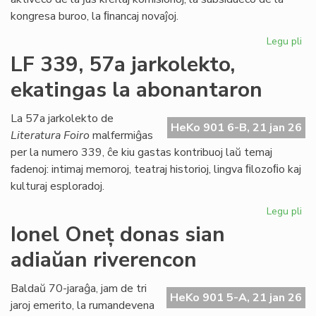
kongresa buroo, la ﬁnancaj novaĵoj.
Legu pli
pri
La
LF 339, 57a jarkolekto,
Kap
ekatingas la abonantaron
ja
pl
pa
La 57a jarkolekto de
HeKo 901 6-B, 21 jan 26
de
Literatura Foiro
malfermiĝas
la
per la numero 339, ĉe kiu gastas kontribuoj laŭ temaj
Pa
fadenoj: intimaj memoroj, teatraj historioj, lingva ﬁlozoﬁo kaj
dec
kulturaj esploradoj.
Legu pli
pri
LF
Ionel Oneț donas sian
33
adiaŭan riverencon
57
jar
ek
Baldaŭ 70-jaraĝa, jam de tri
HeKo 901 5-A, 21 jan 26
la
jaroj emerito, la rumandevena
ab