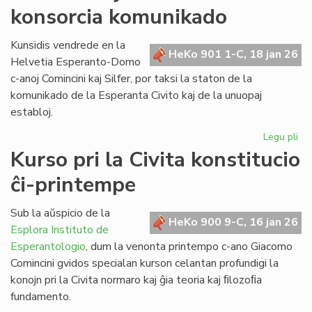
konsorcia komunikado
pri
la
ref
Kunsidis vendrede en la
HeKo 901 1-C, 18 jan 26
LT
Helvetia Esperanto-Domo
c-anoj Comincini kaj Silfer, por taksi la staton de la
komunikado de la Esperanta Civito kaj de la unuopaj
establoj.
Legu pli
pri
Kr
Kurso pri la Civita konstitucio
kaj
ĉi-printempe
kr
la
ko
Sub la aŭspicio de la
HeKo 900 9-C, 16 jan 26
ko
Esplora Instituto de
Esperantologio
, dum la venonta printempo c-ano Giacomo
Comincini gvidos specialan kurson celantan profundigi la
konojn pri la Civita normaro kaj ĝia teoria kaj ﬁlozoﬁa
fundamento.