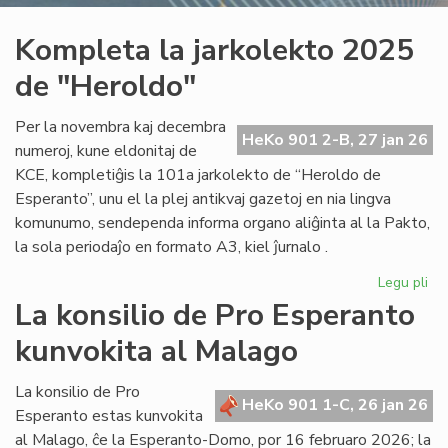
Kompleta la jarkolekto 2025
de "Heroldo"
Per la novembra kaj decembra
HeKo 901 2-B, 27 jan 26
numeroj, kune eldonitaj de
KCE, kompletiĝis la 101a jarkolekto de “Heroldo de
Esperanto”, unu el la plej antikvaj gazetoj en nia lingva
komunumo, sendependa informa organo aliĝinta al la Pakto,
la sola periodaĵo en formato A3, kiel ĵurnalo .
Legu pli
pri
Ko
La konsilio de Pro Esperanto
la
kunvokita al Malago
jar
20
de
La konsilio de Pro
HeKo 901 1-C, 26 jan 26
"H
Esperanto estas kunvokita
al Malago, ĉe la Esperanto-Domo, por 16 februaro 2026; la