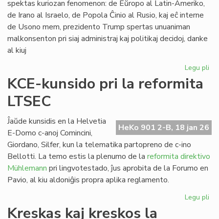
spektas kuriozan fenomenon: de Eŭropo al Latin-Ameriko,
de Irano al Israelo, de Popola Ĉinio al Rusio, kaj eĉ interne
de Usono mem, prezidento Trump spertas unuaniman
malkonsenton pri siaj administraj kaj politikaj decidoj, danke
al kiuj
Legu pli
pri
Tr
KCE-kunsido pri la reformita
kr
LTSEC
la
un
ĉir
Ĵaŭde kunsidis en la Helvetia
HeKo 901 2-B, 18 jan 26
si
E-Domo c-anoj Comincini,
Giordano, Silfer, kun la telematika partopreno de c-ino
Bellotti. La temo estis la plenumo de la
reformita direktivo
Mühlemann
pri lingvotestado, ĵus aprobita de la Forumo en
Pavio, al kiu aldoniĝis propra aplika reglamento.
Legu pli
pri
KC
Kreskas kaj kreskos la
ku