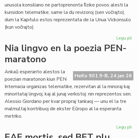
unusola konsiliano ne partoprenonta ﬁzike povos alesti la
kunsidon telematike; same la du revizoroj (sen voĉrajto),
dum la Kapitulo estos reprezentata de la Unua Vickonsulo
(kun voĉrajto).
Legu pli
pri
La
Nia lingvo en la poezia PEN-
kon
maratono
de
Pr
Es
Ankaŭ esperanto alestos la
HeKo 901 9-B, 24 jan 26
ku
poezian maratonon kiun PEN
al
Internacia organizas telematike, rezervitan al la minoraj kaj
Ma
minoritataj lingvoj, kaj al junaj verkistoj: nin reprezentos sen.
Alessio Giordano per kvar propraj tankaoj — unu el la tre
malmultaj kontribuoj de ekster Eŭropo al la esperanta
metriko.
Legu pli
pri
Ni
EAE mortis, sed BET plu