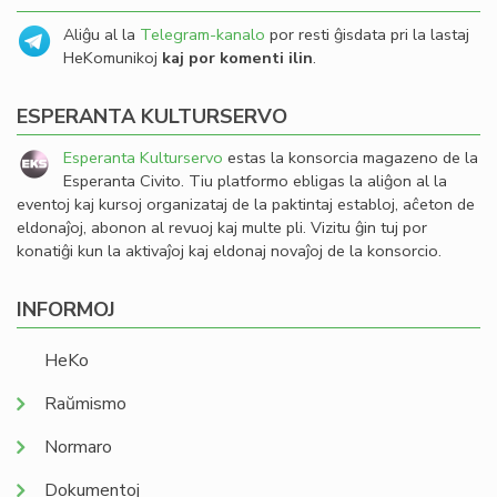
Aliĝu al la
Telegram-kanalo
por resti ĝisdata pri la lastaj
HeKomunikoj
kaj por komenti ilin
.
ESPERANTA KULTURSERVO
Esperanta Kulturservo
estas la konsorcia magazeno de la
Esperanta Civito. Tiu platformo ebligas la aliĝon al la
eventoj kaj kursoj organizataj de la paktintaj establoj, aĉeton de
eldonaĵoj, abonon al revuoj kaj multe pli. Vizitu ĝin tuj por
konatiĝi kun la aktivaĵoj kaj eldonaj novaĵoj de la konsorcio.
INFORMOJ
HeKo
Raŭmismo
Normaro
Dokumentoj