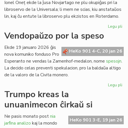
Ionel Oneț ekde la ĵusa Novjartago ne plu okupiĝas pri la
libroservo de la Universala; li mem ne scias, kiu anstataŭos
lin, kaj ĉu entute la libroservo plu ekzistos en Roterdamo.
Legu pli
pri
Ion
Vendopaŭzo por la speso
On
do
Ekde 19 januaro 2026 ĝis
sia
HeKo 901 4-C, 20 jan 26
nova komuniko fonduso Pro
ad
Esperanto ne vendas la Zamenhof-medalon, nome
spesojn
.
ri
La decido celas preventi spekulacion, pro la baldaŭa altigo
de la valoro de la Civita monero.
Legu pli
pri
Ve
Trumpo kreas la
po
unuanimecon ĉirkaŭ si
la
sp
Ne pasis monato post
nia
HeKo 901 3-E, 19 jan 26
jarﬁna analizo
kaj la mondo