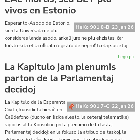
lin
vivos en Estonio
en
la
po
Esperanto-Asocio de Estonio,
HeKo 901 8-B, 23 jan 26
PE
kiun la Universala ne plu
ma
konsideras landa asocio, ankaŭ jure ne plu ekzistas, ĉar
forstrekita el la oﬁciala registro de neproﬁtcelaj societoj.
Legu pli
pri
EA
La Kapitulo jam plenumis
mor
parton de la Parlamentaj
se
BE
decidoj
plu
viv
La Kapitulo de la Esperanta
en
HeKo 901 7-C, 22 jan 26
Civito, kunsidinta hieraŭ en
Es
Ĉaŭdefono (duono en ﬁzika alesto, la ceteraj telematike)
raportis al la Konsulino pri la plenumo de la lastaj
Parlamentaj decidoj: en la fokuso la atribuo de taskoj, la
aktiveco de la ĵus kreitaj komisionoj, la subsidueco de la