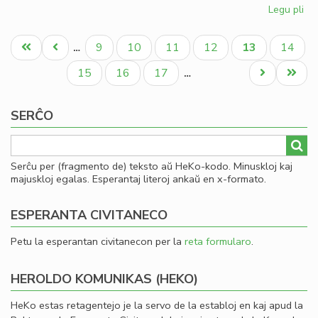
Legu pli
pri
Ku
Pagination
pri
Unua
Antaŭa
Paĝo
Paĝo
Paĝo
Paĝo
Aktuala
Paĝo
9
10
11
12
13
14
…
la
paĝo
paĝo
paĝo
Civ
Paĝo
Paĝo
Paĝo
Next
Last
15
16
17
…
kon
page
page
ĉi-
SERĈO
pr
Serĉu per (fragmento de) teksto aŭ HeKo-kodo. Minuskloj kaj
majuskloj egalas. Esperantaj literoj ankaŭ en x-formato.
ESPERANTA CIVITANECO
Petu la esperantan civitanecon per la
reta formularo
.
HEROLDO KOMUNIKAS (HEKO)
HeKo estas retagentejo je la servo de la establoj en kaj apud la