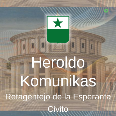
Skip
to
main
content
Heroldo
Komunikas
Retagentejo de la Esperanta
Civito