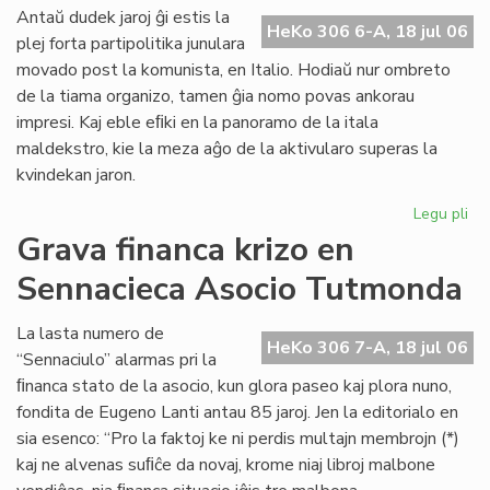
ali
Antaŭ dudek jaroj ĝi estis la
HeKo 306 6-A, 18 jul 06
al
plej forta partipolitika junulara
UE
movado post la komunista, en Italio. Hodiaŭ nur ombreto
de la tiama organizo, tamen ĝia nomo povas ankorau
impresi. Kaj eble eﬁki en la panoramo de la itala
maldekstro, kie la meza aĝo de la aktivularo superas la
kvindekan jaron.
Legu pli
pri
Ita
Grava financa krizo en
soc
Sennacieca Asocio Tutmonda
jun
kaj
es
La lasta numero de
HeKo 306 7-A, 18 jul 06
“Sennaciulo” alarmas pri la
ﬁnanca stato de la asocio, kun glora paseo kaj plora nuno,
fondita de Eugeno Lanti antau 85 jaroj. Jen la editorialo en
sia esenco: “Pro la faktoj ke ni perdis multajn membrojn (*)
kaj ne alvenas suﬁĉe da novaj, krome niaj libroj malbone