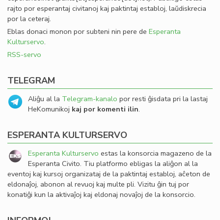
rajto por esperantaj civitanoj kaj paktintaj establoj, laŭdiskrecia
por la ceteraj.
Eblas donaci monon por subteni nin pere de
Esperanta
Kulturservo
.
RSS-servo
TELEGRAM
Aliĝu al la
Telegram-kanalo
por resti ĝisdata pri la lastaj
HeKomunikoj
kaj por komenti ilin
.
ESPERANTA KULTURSERVO
Esperanta Kulturservo
estas la konsorcia magazeno de la
Esperanta Civito. Tiu platformo ebligas la aliĝon al la
eventoj kaj kursoj organizataj de la paktintaj establoj, aĉeton de
eldonaĵoj, abonon al revuoj kaj multe pli. Vizitu ĝin tuj por
konatiĝi kun la aktivaĵoj kaj eldonaj novaĵoj de la konsorcio.