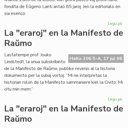
fondita de Eŭgeno Lanti antaŭ 85 jaroj. Jen la editorialo en
sia esenco:
Legu pli
pri
Gr
La "eraroj" en la Manifesto de
fi
Raŭmo
kri
en
SA
Lastatempe prof. Jouko
HeKo 306 5-A, 17 jul 06
Lindstedt, la unua subskribinto
de la Manifesto de Raŭmo, publike revenis al la historia
dokumento per la subaj vortoj: “Mi ne interpretas la
historian rolon de la Manifesto sammaniere kiel la Civito. Mi
citu min mem:”
Legu pli
pri
La
La "eraroj" en la Manifesto de
"er
Raŭmo
en
la