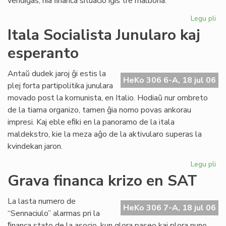
vendiĝas, nia ﬁnanca situacio iĝis tre malbona.
Legu pli
pri
Gr
Itala Socialista Junularo kaj
fi
esperanto
kri
en
Se
Antaŭ dudek jaroj ĝi estis la
HeKo 306 6-A, 18 jul 06
As
plej forta partipolitika junulara
Tu
movado post la komunista, en Italio. Hodiaŭ nur ombreto
de la tiama organizo, tamen ĝia nomo povas ankorau
impresi. Kaj eble eﬁki en la panoramo de la itala
maldekstro, kie la meza aĝo de la aktivularo superas la
kvindekan jaron.
Legu pli
pri
Ita
Grava financa krizo en SAT
Soc
Jun
La lasta numero de
kaj
HeKo 306 7-A, 18 jul 06
“Sennaciulo” alarmas pri la
es
ﬁnanca stato de la asocio, kun glora paseo kaj plora nuno,