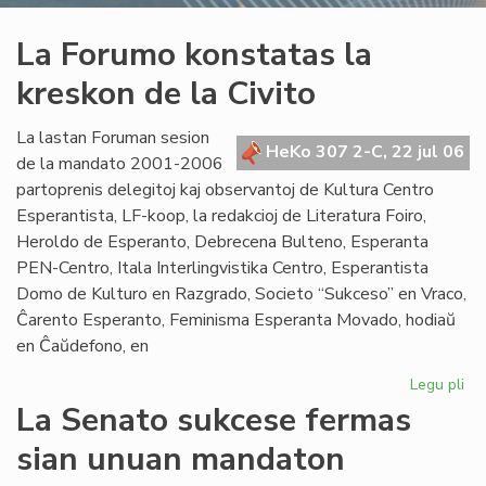
La Forumo konstatas la
kreskon de la Civito
La lastan Foruman sesion
HeKo 307 2-C, 22 jul 06
de la mandato 2001-2006
partoprenis delegitoj kaj observantoj de Kultura Centro
Esperantista, LF-koop, la redakcioj de Literatura Foiro,
Heroldo de Esperanto, Debrecena Bulteno, Esperanta
PEN-Centro, Itala Interlingvistika Centro, Esperantista
Domo de Kulturo en Razgrado, Societo “Sukceso” en Vraco,
Ĉarento Esperanto, Feminisma Esperanta Movado, hodiaŭ
en Ĉaŭdefono, en
Legu pli
pri
La
La Senato sukcese fermas
Fo
sian unuan mandaton
ko
la