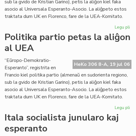
sub la gvido de Kristian Garino), petis la aliĝon kiel faka
asocio al Universala Esperanto-Asocio. La aliĝpeto estos
traktata dum UK en Florenco, fare de la UEA-Komitato.
Legu pli
pri
Pol
Politika partio petas la aliĝon
par
al UEA
pe
la
ali
“Eŭropo-Demokratio-
HeKo 306 8-A, 19 jul 06
al
Esperanto”, registrita en
UE
Francio kiel politika partio (almenaŭ en sudorienta regiono,
sub la gvido de Kristian Garino), petis la aliĝon kiel faka
asocio al Universala Esperanto-Asocio. La aliĝpeto estos
traktata dum UK en Florenco, fare de la UEA-Komitato.
Legu pli
pri
Pol
Itala socialista junularo kaj
par
esperanto
pe
la