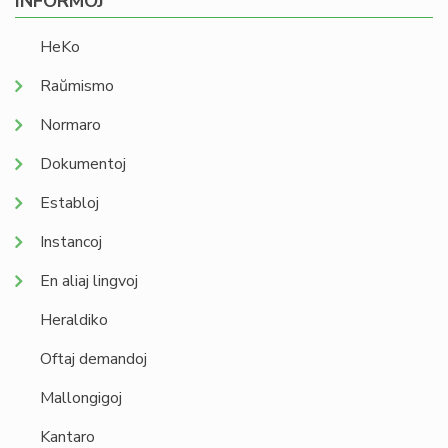
INFORMOJ
HeKo
Raŭmismo
Normaro
Dokumentoj
Establoj
Instancoj
En aliaj lingvoj
Heraldiko
Oftaj demandoj
Mallongigoj
Kantaro