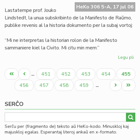
Ma
HeKo 306 5-A, 17 jul 06
de
Lastatempe prof. Jouko
Ra
Lindstedt, la unua subskribinto de la Manifesto de Raŭmo,
publike revenis al la historia dokumento per la subaj vortoj:
“Mi ne interpretas la historian rolon de la Manifesto
sammaniere kiel la Civito. Mi citu min mem:”
Legu pli
pri
La
Pagination
"er
Unua
Antaŭa
Paĝo
Paĝo
Paĝo
Paĝo
Aktual
451
452
453
454
455
…
en
paĝo
paĝo
paĝo
la
Paĝo
Paĝo
Paĝo
Paĝo
Next
Last
456
457
458
459
…
Ma
page
page
de
SERĈO
Ra
Serĉu per (fragmento de) teksto aŭ HeKo-kodo. Minuskloj kaj
majuskloj egalas. Esperantaj literoj ankaŭ en x-formato.