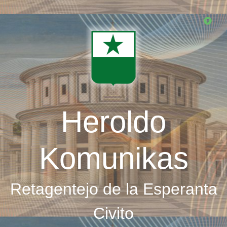
Skip
to
main
content
Heroldo
Komunikas
Retagentejo de la Esperanta
Civito