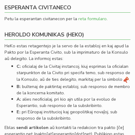
ESPERANTA CIVITANECO
Petu la esperantan civitanecon per la
reta formularo
.
HEROLDO KOMUNIKAS (HEKO)
HeKo estas retagentejo je la servo de la establoj en kaj apud la
Pakto por la Esperanta Civito, sub la imprimaturo de la Konsulo
aŭ delegito. La informoj estas:
C:
oﬁcialaj de la Civitaj instancoj, kiuj esprimas la oﬁcialan
starpunkton de la Civito pri specifa temo, sub responso de
la Konsulo, aŭ de ties delegito, markitaj per la simbolo
.
B:
bultenaj de paktintaj establoj, sub responso de membro
de la koncerna komitato.
A:
alies neoﬁcialaj, pri kio ajn utila por la evoluo de
Esperantio, sub responso de la subskribinto.
E:
pri Eŭropaj institucioj kaj geopolitikaj novaĵoj, sub
responso de la subskribinto.
Eblas
sendi
artikolon
aŭ kontakti la redakcion tra
pakto
[ĉe]
esperantio
.
net
(pakto[at]esperantio[dot]net)
. Publikigo estas