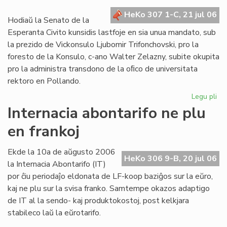
kr
HeKo 307 1-C, 21 jul 06
de
Hodiaŭ la Senato de la
la
Esperanta Civito kunsidis lastfoje en sia unua mandato, sub
Civ
la prezido de Vickonsulo Ljubomir Trifonchovski, pro la
foresto de la Konsulo, c-ano Walter Zelazny, subite okupita
pro la administra transdono de la oﬁco de universitata
rektoro en Pollando.
Legu pli
pri
La
Internacia abontarifo ne plu
Se
en frankoj
su
fe
sia
Ekde la 10a de aŭgusto 2006
HeKo 306 9-B, 20 jul 06
un
la Internacia Abontarifo (IT)
ma
por ĉiu periodaĵo eldonata de LF-koop baziĝos sur la eŭro,
kaj ne plu sur la svisa franko. Samtempe okazos adaptigo
de IT al la sendo- kaj produktokostoj, post kelkjara
stabileco laŭ la eŭrotarifo.