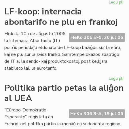
Legu pli
pri
Int
LF-koop: internacia
abo
abontarifo ne plu en frankoj
ne
plu
en
Ekde la 10a de aŭgusto 2006
HeKo 306 B-9, 20 jul 06
fra
la Internacia Abontarifo (IT)
por ĉiu periodaĵo eldonata de LF-koop baziĝos sur la eŭro,
kaj ne plu sur la svisa franko. Samtempe okazos adaptigo
de IT al la sendo- kaj produktokostoj, post kelkjara
stabileco laŭ la eŭrotarifo.
Legu pli
pri
LF-
Politika partio petas la aliĝon
ko
al UEA
int
abo
ne
“Eŭropo-Demokratio-
HeKo 306 8-A, 19 jul 06
plu
Esperanto”, registrita en
en
Francio kiel politika partio (almenaŭ en sudorienta regiono,
fra