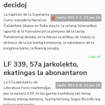
BE
decidoj
plu
viv
La Kapitulo de la Esperanta
en
HeKo 901 7-C, 22 jan 26
Civito, kunsidinta hieraŭ en
Es
Ĉaŭdefono (duono en ﬁzika alesto, la ceteraj telematike)
raportis al la Konsulino pri la plenumo de la lastaj
Parlamentaj decidoj: en la fokuso la atribuo de taskoj, la
aktiveco de la ĵus kreitaj komisionoj, la subsidueco de la
kongresa buroo, la ﬁnancaj novaĵoj.
Legu pli
pri
La
LF 339, 57a jarkolekto,
Kap
ekatingas la abonantaron
ja
pl
pa
La 57a jarkolekto de
HeKo 901 6-B, 21 jan 26
de
Literatura Foiro
malfermiĝas
la
per la numero 339, ĉe kiu gastas kontribuoj laŭ temaj
Pa
fadenoj: intimaj memoroj, teatraj historioj, lingva ﬁlozoﬁo kaj
dec
kulturaj esploradoj.