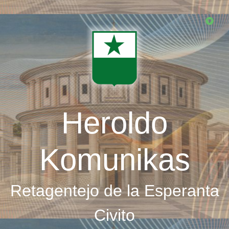
Skip
to
main
content
Heroldo
Komunikas
Retagentejo de la Esperanta
Civito