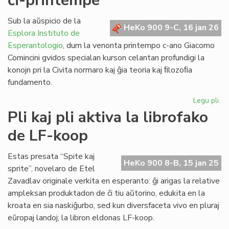
ĉi-printempe
la
ko
Sub la aŭspicio de la
HeKo 900 9-C, 16 jan 26
ko
Esplora Instituto de
Esperantologio
, dum la venonta printempo c-ano Giacomo
Comincini gvidos specialan kurson celantan profundigi la
konojn pri la Civita normaro kaj ĝia teoria kaj ﬁlozoﬁa
fundamento.
Legu pli
pri
Ku
Pli kaj pli aktiva la librofako
pri
de LF-koop
la
Civ
kon
Estas presata “Spite kaj
HeKo 900 8-B, 15 jan 25
ĉi-
sprite”, novelaro de Etel
pr
Zavadlav originale verkita en esperanto: ĝi arigas la relative
ampleksan produktadon de ĉi tiu aŭtorino, edukita en la
kroata en sia naskiĝurbo, sed kun diversfaceta vivo en pluraj
eŭropaj landoj; la libron eldonas LF-koop.