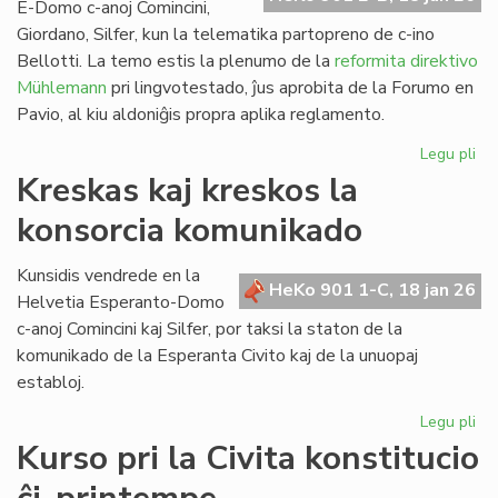
E-Domo c-anoj Comincini,
Giordano, Silfer, kun la telematika partopreno de c-ino
Bellotti. La temo estis la plenumo de la
reformita direktivo
Mühlemann
pri lingvotestado, ĵus aprobita de la Forumo en
Pavio, al kiu aldoniĝis propra aplika reglamento.
Legu pli
pri
KC
Kreskas kaj kreskos la
ku
konsorcia komunikado
pri
la
ref
Kunsidis vendrede en la
HeKo 901 1-C, 18 jan 26
LT
Helvetia Esperanto-Domo
c-anoj Comincini kaj Silfer, por taksi la staton de la
komunikado de la Esperanta Civito kaj de la unuopaj
establoj.
Legu pli
pri
Kr
Kurso pri la Civita konstitucio
kaj
kr