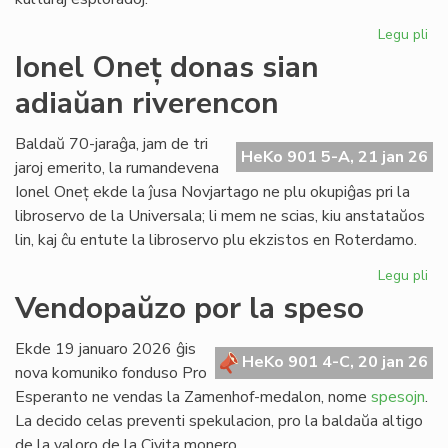
Legu pli
pri
LF
Ionel Oneț donas sian
33
adiaŭan riverencon
57
jar
ek
Baldaŭ 70-jaraĝa, jam de tri
HeKo 901 5-A, 21 jan 26
la
jaroj emerito, la rumandevena
ab
Ionel Oneț ekde la ĵusa Novjartago ne plu okupiĝas pri la
libroservo de la Universala; li mem ne scias, kiu anstataŭos
lin, kaj ĉu entute la libroservo plu ekzistos en Roterdamo.
Legu pli
pri
Ion
Vendopaŭzo por la speso
On
do
Ekde 19 januaro 2026 ĝis
sia
HeKo 901 4-C, 20 jan 26
nova komuniko fonduso Pro
ad
Esperanto ne vendas la Zamenhof-medalon, nome
spesojn
.
ri
La decido celas preventi spekulacion, pro la baldaŭa altigo
de la valoro de la Civita monero.