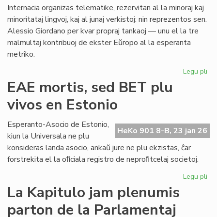
al
Internacia organizas telematike, rezervitan al la minoraj kaj
Ma
minoritataj lingvoj, kaj al junaj verkistoj: nin reprezentos sen.
Alessio Giordano per kvar propraj tankaoj — unu el la tre
malmultaj kontribuoj de ekster Eŭropo al la esperanta
metriko.
Legu pli
pri
Ni
EAE mortis, sed BET plu
lin
vivos en Estonio
en
la
po
Esperanto-Asocio de Estonio,
HeKo 901 8-B, 23 jan 26
PE
kiun la Universala ne plu
ma
konsideras landa asocio, ankaŭ jure ne plu ekzistas, ĉar
forstrekita el la oﬁciala registro de neproﬁtcelaj societoj.
Legu pli
pri
EA
La Kapitulo jam plenumis
mor
parton de la Parlamentaj
se