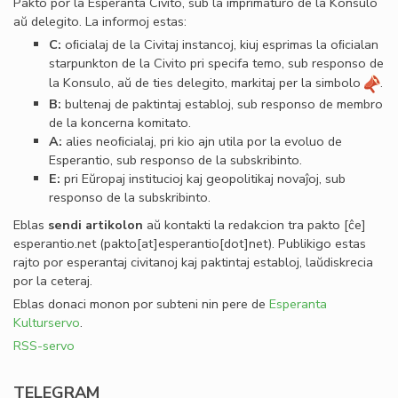
Pakto por la Esperanta Civito, sub la imprimaturo de la Konsulo
aŭ delegito. La informoj estas:
C:
oﬁcialaj de la Civitaj instancoj, kiuj esprimas la oﬁcialan
starpunkton de la Civito pri specifa temo, sub responso de
la Konsulo, aŭ de ties delegito, markitaj per la simbolo
.
B:
bultenaj de paktintaj establoj, sub responso de membro
de la koncerna komitato.
A:
alies neoﬁcialaj, pri kio ajn utila por la evoluo de
Esperantio, sub responso de la subskribinto.
E:
pri Eŭropaj institucioj kaj geopolitikaj novaĵoj, sub
responso de la subskribinto.
Eblas
sendi
artikolon
aŭ kontakti la redakcion tra
pakto
[ĉe]
esperantio
.
net
(pakto[at]esperantio[dot]net)
. Publikigo estas
rajto por esperantaj civitanoj kaj paktintaj establoj, laŭdiskrecia
por la ceteraj.
Eblas donaci monon por subteni nin pere de
Esperanta
Kulturservo
.
RSS-servo
TELEGRAM