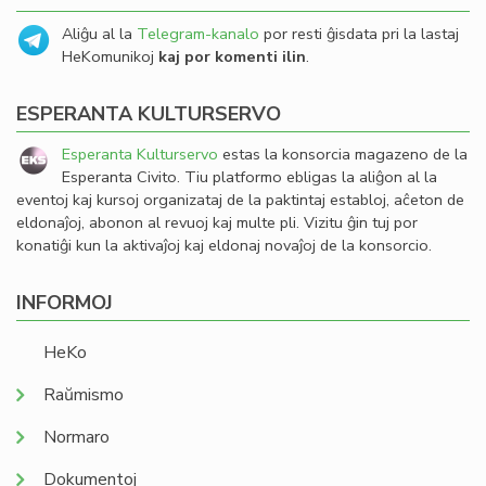
Aliĝu al la
Telegram-kanalo
por resti ĝisdata pri la lastaj
HeKomunikoj
kaj por komenti ilin
.
ESPERANTA KULTURSERVO
Esperanta Kulturservo
estas la konsorcia magazeno de la
Esperanta Civito. Tiu platformo ebligas la aliĝon al la
eventoj kaj kursoj organizataj de la paktintaj establoj, aĉeton de
eldonaĵoj, abonon al revuoj kaj multe pli. Vizitu ĝin tuj por
konatiĝi kun la aktivaĵoj kaj eldonaj novaĵoj de la konsorcio.
INFORMOJ
HeKo
Raŭmismo
Normaro
Dokumentoj