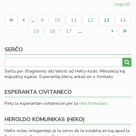
Legu pli
pri
Pli
Pagination
kaj
Unua
Antaŭa
Paĝo
Paĝo
Paĝo
Paĝo
Aktuala
Paĝo
9
10
11
12
13
14
…
pli
paĝo
paĝo
paĝo
akt
Paĝo
Paĝo
Paĝo
Next
Last
15
16
17
…
la
page
page
lib
SERĈO
de
LF-
ko
Serĉu per (fragmento de) teksto aŭ HeKo-kodo. Minuskloj kaj
majuskloj egalas. Esperantaj literoj ankaŭ en x-formato.
ESPERANTA CIVITANECO
Petu la esperantan civitanecon per la
reta formularo
.
HEROLDO KOMUNIKAS (HEKO)
HeKo estas retagentejo je la servo de la establoj en kaj apud la