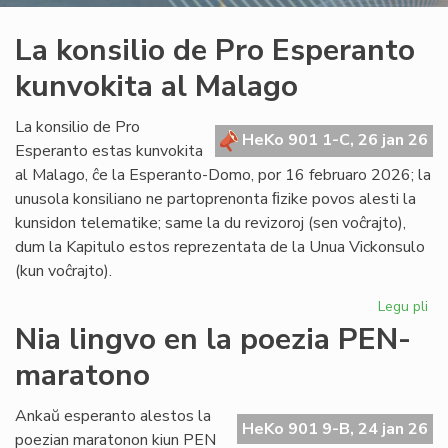
La konsilio de Pro Esperanto
kunvokita al Malago
La konsilio de Pro
HeKo 901 1-C, 26 jan 26
Esperanto estas kunvokita
al Malago, ĉe la Esperanto-Domo, por 16 februaro 2026; la
unusola konsiliano ne partoprenonta ﬁzike povos alesti la
kunsidon telematike; same la du revizoroj (sen voĉrajto),
dum la Kapitulo estos reprezentata de la Unua Vickonsulo
(kun voĉrajto).
Legu pli
pri
La
Nia lingvo en la poezia PEN-
kon
maratono
de
Pr
Es
Ankaŭ esperanto alestos la
HeKo 901 9-B, 24 jan 26
ku
poezian maratonon kiun PEN