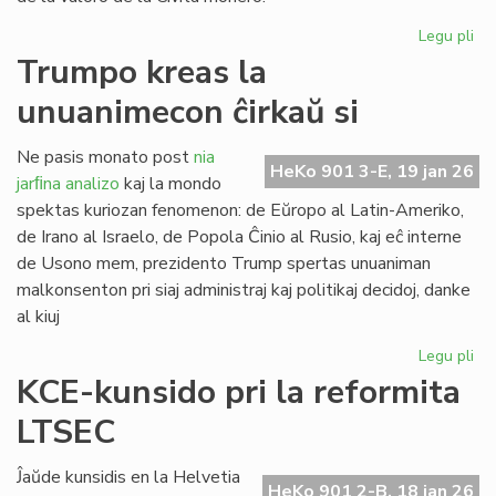
Legu pli
pri
Ve
Trumpo kreas la
po
unuanimecon ĉirkaŭ si
la
sp
Ne pasis monato post
nia
HeKo 901 3-E, 19 jan 26
jarﬁna analizo
kaj la mondo
spektas kuriozan fenomenon: de Eŭropo al Latin-Ameriko,
de Irano al Israelo, de Popola Ĉinio al Rusio, kaj eĉ interne
de Usono mem, prezidento Trump spertas unuaniman
malkonsenton pri siaj administraj kaj politikaj decidoj, danke
al kiuj
Legu pli
pri
Tr
KCE-kunsido pri la reformita
kr
LTSEC
la
un
ĉir
Ĵaŭde kunsidis en la Helvetia
HeKo 901 2-B, 18 jan 26
si