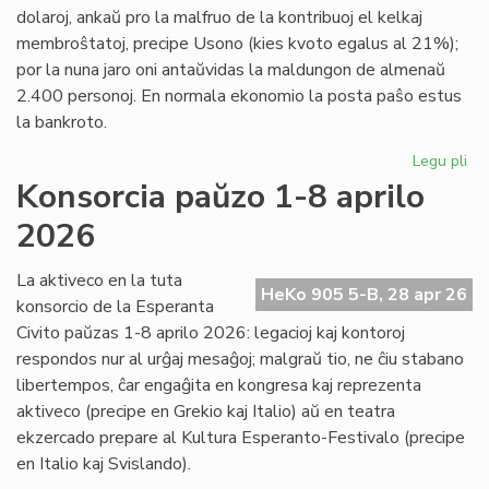
dolaroj, ankaŭ pro la malfruo de la kontribuoj el kelkaj
membroŝtatoj, precipe Usono (kies kvoto egalus al 21%);
por la nuna jaro oni antaŭvidas la maldungon de almenaŭ
2.400 personoj. En normala ekonomio la posta paŝo estus
la bankroto.
Legu pli
pri
Unu
Konsorcia paŭzo 1-8 aprilo
Nac
2026
pr
al
ba
La aktiveco en la tuta
HeKo 905 5-B, 28 apr 26
konsorcio de la Esperanta
Civito paŭzas 1-8 aprilo 2026: legacioj kaj kontoroj
respondos nur al urĝaj mesaĝoj; malgraŭ tio, ne ĉiu stabano
libertempos, ĉar engaĝita en kongresa kaj reprezenta
aktiveco (precipe en Grekio kaj Italio) aŭ en teatra
ekzercado prepare al Kultura Esperanto-Festivalo (precipe
en Italio kaj Svislando).