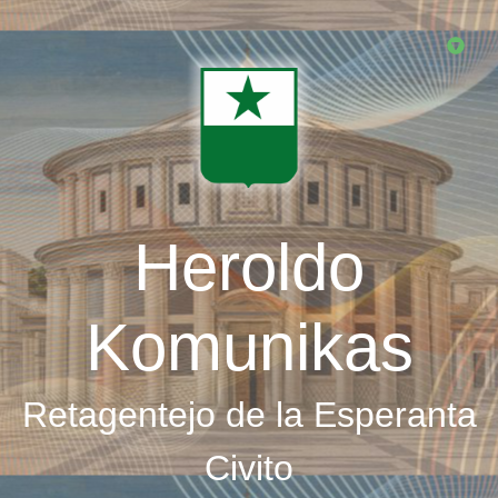
Skip
to
main
content
Heroldo
Komunikas
Retagentejo de la Esperanta
Civito