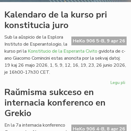
Kalendaro de la kurso pri
konstitucia juro
Sub la aŭspicio de la Esplora
HeKo 906 5-B, 9 apr 26
Instituto de Esperantologio, la
kurso pri la
Konstitucio de la Esperanta Civito
gvidota de c-
ano Giacomo Comincini estas anoncita por la sekvaj datoj:
19 kaj 26 majo 2026, 1, 5, 9, 12, 16, 19, 23, 26 junio 2026,
je 16h00-17h30 CET.
Legu pli
pri
Ka
Raŭmisma sukceso en
de
internacia konferenco en
la
ku
Grekio
pri
kon
En la 7a internacia konferenco
jur
HeKo 906 4-B, 8 apr 26