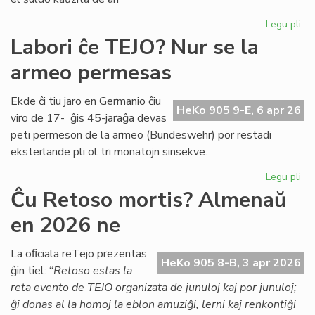
Legu pli
pri
Ek
Labori ĉe TEJO? Nur se la
la
armeo permesas
dr
ma
die
Ekde ĉi tiu jaro en Germanio ĉiu
HeKo 905 9-E, 6 apr 26
po
viro de 17- ĝis 45-jaraĝa devas
Bri
peti permeson de la armeo (Bundeswehr) por restadi
Co
eksterlande pli ol tri monatojn sinsekve.
Legu pli
pri
Lab
Ĉu Retoso mortis? Almenaŭ
ĉe
en 2026 ne
TE
Nu
se
La oﬁciala reTejo prezentas
HeKo 905 8-B, 3 apr 2026
la
ĝin tiel: “
Retoso estas la
ar
reta evento de TEJO organizata de junuloj kaj por junuloj;
pe
ĝi donas al la homoj la eblon amuziĝi, lerni kaj renkontiĝi