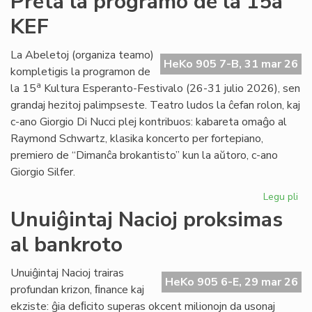
Preta la programo de la 15a
Di
KEF
Nuc
int
de
La Abeletoj (organiza teamo)
HeKo 905 7-B, 31 mar 26
Ra
kompletigis la programon de
Sc
a
la 15
Kultura Esperanto-Festivalo (26-31 julio 2026), sen
grandaj hezitoj palimpseste. Teatro ludos la ĉefan rolon, kaj
c-ano Giorgio Di Nucci plej kontribuos: kabareta omaĝo al
Raymond Schwartz, klasika koncerto per fortepiano,
premiero de “Dimanĉa brokantisto” kun la aŭtoro, c-ano
Giorgio Silfer.
Legu pli
pri
Pr
Unuiĝintaj Nacioj proksimas
la
al bankroto
pr
de
la
Unuiĝintaj Nacioj trairas
HeKo 905 6-E, 29 mar 26
15
profundan krizon, ﬁnance kaj
KE
ekziste: ĝia deﬁcito superas okcent milionojn da usonaj