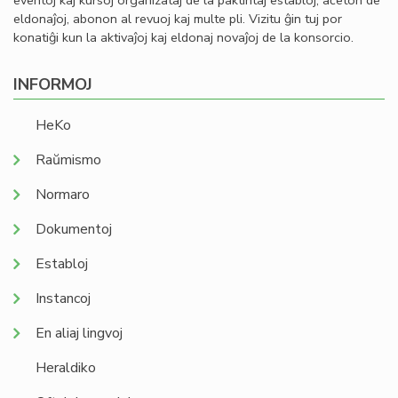
eventoj kaj kursoj organizataj de la paktintaj establoj, aĉeton de
eldonaĵoj, abonon al revuoj kaj multe pli. Vizitu ĝin tuj por
konatiĝi kun la aktivaĵoj kaj eldonaj novaĵoj de la konsorcio.
INFORMOJ
HeKo
Raŭmismo
Normaro
Dokumentoj
Establoj
Instancoj
En aliaj lingvoj
Heraldiko