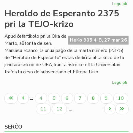
Legu pli
pri
Ko
Heroldo de Esperanto 2375
pa
pri la TEJO-krizo
1-
8
apr
Apud ĉefartikolo pri la Oka de
HeKo 905 4-B, 27 mar 26
20
Marto, aŭtorita de sen.
Manuela Blanco, la unua paĝo de la marta numero (2375)
de “Heroldo de Esperanto” estas dediĉita al la krizo de la
junulara sekcio de UEA, kun la risko ke eĉ la Universalan
trafos la ĉeso de subvenciado el Eŭropa Unio.
Legu pli
pri
He
Pagination
de
Unua
Antaŭa
Paĝo
Paĝo
Paĝo
Paĝo
Aktuala
Paĝo
Paĝo
4
5
6
7
8
9
10
…
Es
paĝo
paĝo
paĝo
23
Paĝo
Paĝo
Next
Last
11
12
…
pri
page
page
la
SERĈO
TE
kri