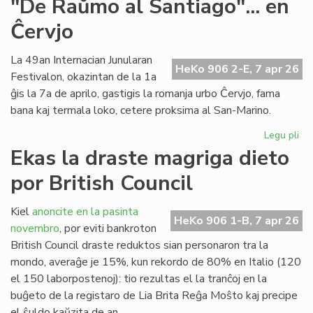
"De Raŭmo al Santiago"... en
Uni
Ĉervjo
Us
sti
la
La 49an Internacian Junularan
HeKo 906 2-E, 7 apr 26
"s
Festivalon, okazintan de la 1a
mil
ĝis la 7a de aprilo, gastigis la romanja urbo Ĉervjo, fama
bana kaj termala loko, cetere proksima al San-Marino.
Legu pli
pri
"D
Ekas la draste magriga dieto
Ra
por British Council
al
San
en
Kiel
anoncite en la pasinta
HeKo 906 1-B, 7 apr 26
Ĉer
novembro
, por eviti bankroton
British Council draste reduktos sian personaron tra la
mondo, averaĝe je 15%, kun rekordo de 80% en Italio (120
el 150 laborpostenoj): tio rezultas el la tranĉoj en la
buĝeto de la registaro de Lia Brita Reĝa Moŝto kaj precipe
el ŝuldo kaŭzita de an