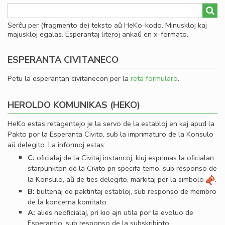
Serĉu per (fragmento de) teksto aŭ HeKo-kodo. Minuskloj kaj
majuskloj egalas. Esperantaj literoj ankaŭ en x-formato.
ESPERANTA CIVITANECO
Petu la esperantan civitanecon per la
reta formularo
.
HEROLDO KOMUNIKAS (HEKO)
HeKo estas retagentejo je la servo de la establoj en kaj apud la
Pakto por la Esperanta Civito, sub la imprimaturo de la Konsulo
aŭ delegito. La informoj estas:
C:
oﬁcialaj de la Civitaj instancoj, kiuj esprimas la oﬁcialan
starpunkton de la Civito pri specifa temo, sub responso de
la Konsulo, aŭ de ties delegito, markitaj per la simbolo
.
B:
bultenaj de paktintaj establoj, sub responso de membro
de la koncerna komitato.
A:
alies neoﬁcialaj, pri kio ajn utila por la evoluo de
Esperantio, sub responso de la subskribinto.