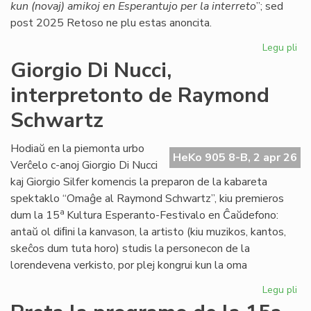
kun (novaj) amikoj en Esperantujo per la interreto
”; sed
post 2025 Retoso ne plu estas anoncita.
Legu pli
pri
Ĉu
Giorgio Di Nucci,
Re
interpretonto de Raymond
mor
Al
Schwartz
en
20
Hodiaŭ en la piemonta urbo
ne
HeKo 905 8-B, 2 apr 26
Verĉelo c-anoj Giorgio Di Nucci
kaj Giorgio Silfer komencis la preparon de la kabareta
spektaklo “Omaĝe al Raymond Schwartz”, kiu premieros
a
dum la 15
Kultura Esperanto-Festivalo en Ĉaŭdefono:
antaŭ ol diﬁni la kanvason, la artisto (kiu muzikos, kantos,
skeĉos dum tuta horo) studis la personecon de la
lorendevena verkisto, por plej kongrui kun la oma
Legu pli
pri
Gio