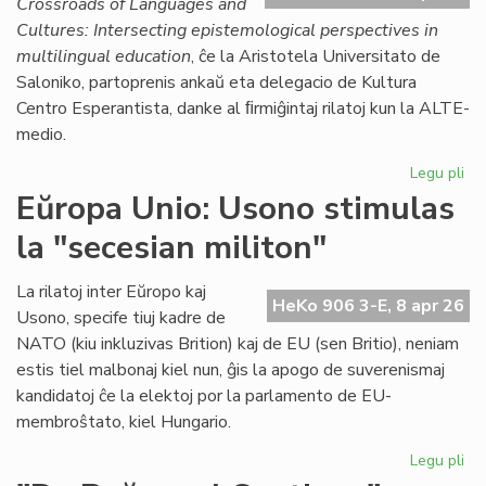
Crossroads of Languages and
Cultures: Intersecting epistemological perspectives in
multilingual education
, ĉe la Aristotela Universitato de
Saloniko, partoprenis ankaŭ eta delegacio de Kultura
Centro Esperantista, danke al ﬁrmiĝintaj rilatoj kun la ALTE-
medio.
Legu pli
pri
Ra
Eŭropa Unio: Usono stimulas
su
la "secesian militon"
en
int
ko
La rilatoj inter Eŭropo kaj
HeKo 906 3-E, 8 apr 26
en
Usono, specife tiuj kadre de
Gr
NATO (kiu inkluzivas Brition) kaj de EU (sen Britio), neniam
estis tiel malbonaj kiel nun, ĝis la apogo de suverenismaj
kandidatoj ĉe la elektoj por la parlamento de EU-
membroŝtato, kiel Hungario.
Legu pli
pri
Eŭ