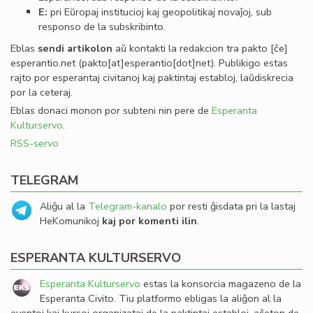
E:
pri Eŭropaj institucioj kaj geopolitikaj novaĵoj, sub
responso de la subskribinto.
Eblas
sendi
artikolon
aŭ kontakti la redakcion tra
pakto
[ĉe]
esperantio
.
net
(pakto[at]esperantio[dot]net)
. Publikigo estas
rajto por esperantaj civitanoj kaj paktintaj establoj, laŭdiskrecia
por la ceteraj.
Eblas donaci monon por subteni nin pere de
Esperanta
Kulturservo
.
RSS-servo
TELEGRAM
Aliĝu al la
Telegram-kanalo
por resti ĝisdata pri la lastaj
HeKomunikoj
kaj por komenti ilin
.
ESPERANTA KULTURSERVO
Esperanta Kulturservo
estas la konsorcia magazeno de la
Esperanta Civito. Tiu platformo ebligas la aliĝon al la