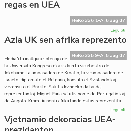
regas en UEA
en
la
UE
HeKo 336 1-A, 6 aug 07
Ko
Legu pli
pri
La
Azia UK sen afrika reprezento
Ty
ge
plu
HeKo 335 9-A, 5 aug 07
Hodiaŭ la inaŭgura solenaĵo de
re
la Universala Kongreso okazis kun la vicurbestro de
en
Jokohamo, la ambasadoro de Kroatio, la vicambasadoro de
UE
Israelo, diplomato el Bulgario, konsulo el Svislando kaj
vickonsulo el Brazilo. Salutis kvindeko da landaj
reprezentantoj. Miguel Faria salutis nome de Portugalio kaj
de Angolo. Krom tiu neniu afrika lando estas reprezentita.
Legu pli
pri
Az
Vjetnamio dekoracias UEA-
UK
prezidanton
se