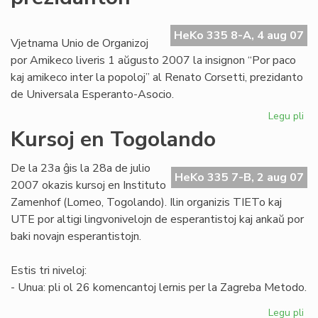
afr
re
HeKo 335 8-A, 4 aug 07
Vjetnama Unio de Organizoj
por Amikeco liveris 1 aŭgusto 2007 la insignon “Por paco
kaj amikeco inter la popoloj” al Renato Corsetti, prezidanto
de Universala Esperanto-Asocio.
Legu pli
pri
Vj
Kursoj en Togolando
de
UE
De la 23a ĝis la 28a de julio
pr
HeKo 335 7-B, 2 aug 07
2007 okazis kursoj en Instituto
Zamenhof (Lomeo, Togolando). Ilin organizis TIETo kaj
UTE por altigi lingvonivelojn de esperantistoj kaj ankaŭ por
baki novajn esperantistojn.
Estis tri niveloj:
- Unua: pli ol 26 komencantoj lernis per la Zagreba Metodo.
Legu pli
pri