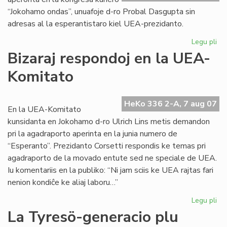
“Jokohamo ondas”, unuafoje d-ro Probal Dasgupta sin
adresas al la esperantistaro kiel UEA-prezidanto.
Legu pli
pri
Un
Bizaraj respondoj en la UEA-
alp
Komitato
de
no
UE
HeKo 336 2-A, 7 aug 07
pr
En la UEA-Komitato
kunsidanta en Jokohamo d-ro Ulrich Lins metis demandon
pri la agadraporto aperinta en la junia numero de
“Esperanto”. Prezidanto Corsetti respondis ke temas pri
agadraporto de la movado entute sed ne speciale de UEA.
Iu komentariis en la publiko: “Ni jam sciis ke UEA rajtas fari
nenion kondiĉe ke aliaj laboru…”
Legu pli
pri
Biz
La Tyresö-generacio plu
re