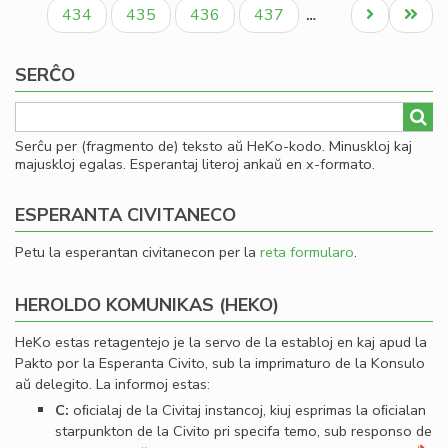
paĝo
paĝo
paĝo
ro
Paĝo
Paĝo
Paĝo
Paĝo
Next
Last
434
435
436
437
…
Iva
page
page
Kir
SERĈO
Serĉu per (fragmento de) teksto aŭ HeKo-kodo. Minuskloj kaj
majuskloj egalas. Esperantaj literoj ankaŭ en x-formato.
ESPERANTA CIVITANECO
Petu la esperantan civitanecon per la
reta formularo
.
HEROLDO KOMUNIKAS (HEKO)
HeKo estas retagentejo je la servo de la establoj en kaj apud la
Pakto por la Esperanta Civito, sub la imprimaturo de la Konsulo
aŭ delegito. La informoj estas:
C:
oﬁcialaj de la Civitaj instancoj, kiuj esprimas la oﬁcialan
starpunkton de la Civito pri specifa temo, sub responso de