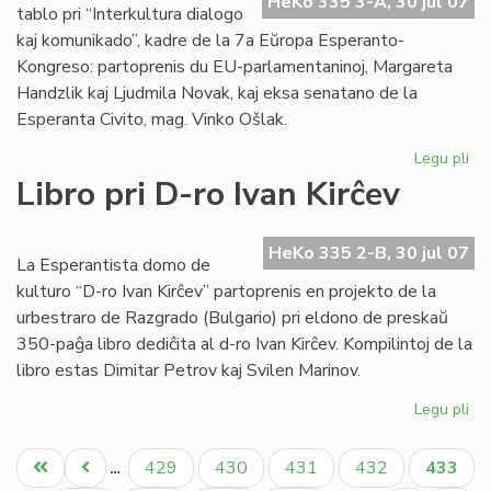
HeKo 335 3-A, 30 jul 07
EE
tablo pri “Interkultura dialogo
ko
kaj komunikado”, kadre de la 7a Eŭropa Esperanto-
Kongreso: partoprenis du EU-parlamentaninoj, Margareta
Handzlik kaj Ljudmila Novak, kaj eksa senatano de la
Esperanta Civito, mag. Vinko Ošlak.
Legu pli
pri
Un
Libro pri D-ro Ivan Kirĉev
ro
tab
en
HeKo 335 2-B, 30 jul 07
La Esperantista domo de
la
kulturo “D-ro Ivan Kirĉev” partoprenis en projekto de la
EE
urbestraro de Razgrado (Bulgario) pri eldono de preskaŭ
ko
350-paĝa libro dediĉita al d-ro Ivan Kirĉev. Kompilintoj de la
libro estas Dimitar Petrov kaj Svilen Marinov.
Legu pli
pri
Lib
Pagination
pri
Unua
Antaŭa
Paĝo
Paĝo
Paĝo
Paĝo
Aktual
429
430
431
432
433
…
D-