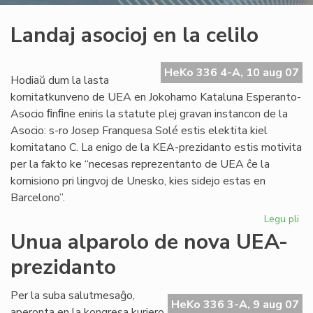
Landaj asocioj en la celilo
HeKo 336 4-A, 10 aug 07
Hodiaŭ dum la lasta
komitatkunveno de UEA en Jokohamo Kataluna Esperanto-
Asocio ﬁnﬁne eniris la statute plej gravan instancon de la
Asocio: s-ro Josep Franquesa Solé estis elektita kiel
komitatano C. La enigo de la KEA-prezidanto estis motivita
per la fakto ke “necesas reprezentanto de UEA ĉe la
komisiono pri lingvoj de Unesko, kies sidejo estas en
Barcelono”.
Legu pli
pri
La
Unua alparolo de nova UEA-
aso
prezidanto
en
la
cel
Per la suba salutmesaĝo,
HeKo 336 3-A, 9 aug 07
aperonta en la kongresa kuriero