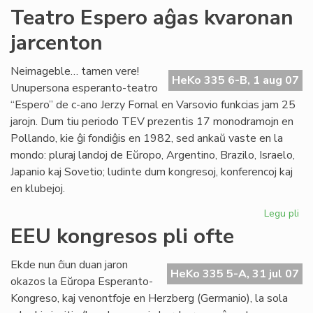
Kur
Teatro Espero aĝas kvaronan
en
jarcenton
To
Neimageble… tamen vere!
HeKo 335 6-B, 1 aug 07
Unupersona esperanto-teatro
“Espero” de c-ano Jerzy Fornal en Varsovio funkcias jam 25
jarojn. Dum tiu periodo TEV prezentis 17 monodramojn en
Pollando, kie ĝi fondiĝis en 1982, sed ankaŭ vaste en la
mondo: pluraj landoj de Eŭropo, Argentino, Brazilo, Israelo,
Japanio kaj Sovetio; ludinte dum kongresoj, konferencoj kaj
en klubejoj.
Legu pli
pri
Te
EEU kongresos pli ofte
Es
aĝ
Ekde nun ĉiun duan jaron
kv
HeKo 335 5-A, 31 jul 07
okazos la Eŭropa Esperanto-
jar
Kongreso, kaj venontfoje en Herzberg (Germanio), la sola