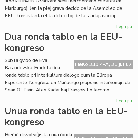
urbo kiu invitis (kvankam neniu hercbergano ĉeestas en
Mariburgo). Jen la plej grava decido de la Asembleo de
EEU, konsistanta el la delegitoj de la landaj asocioj.
Legu pli
pri
EE
Dua ronda tablo en la EEU-
ko
kongreso
pli
oft
Sub la gvido de Eva
HeKo 335 4-A, 31 jul 07
Barandovska-Frank la dua
ronda tablo pri interkultura dialogo dum la Eŭropa
Esperanto-Kongreso en Mariburgo proponis intervenojn de
Sean O” Riain, Alex Kadar kaj François Lo Jacomo.
Legu pli
pri
Du
Unua ronda tablo en la EEU-
ro
kongreso
tab
en
la
Hieraŭ disvolviĝis la unua ronda