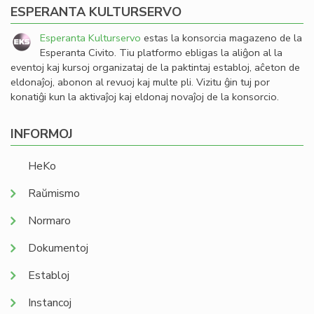
ESPERANTA KULTURSERVO
Esperanta Kulturservo
estas la konsorcia magazeno de la
Esperanta Civito. Tiu platformo ebligas la aliĝon al la
eventoj kaj kursoj organizataj de la paktintaj establoj, aĉeton de
eldonaĵoj, abonon al revuoj kaj multe pli. Vizitu ĝin tuj por
konatiĝi kun la aktivaĵoj kaj eldonaj novaĵoj de la konsorcio.
INFORMOJ
HeKo
Raŭmismo
Normaro
Dokumentoj
Establoj
Instancoj