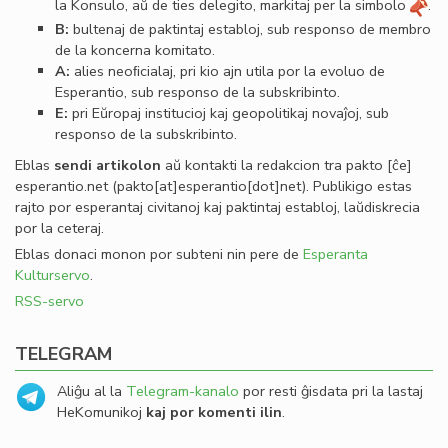
la Konsulo, aŭ de ties delegito, markitaj per la simbolo
.
B:
bultenaj de paktintaj establoj, sub responso de membro
de la koncerna komitato.
A:
alies neoﬁcialaj, pri kio ajn utila por la evoluo de
Esperantio, sub responso de la subskribinto.
E:
pri Eŭropaj institucioj kaj geopolitikaj novaĵoj, sub
responso de la subskribinto.
Eblas
sendi
artikolon
aŭ kontakti la redakcion tra
pakto
[ĉe]
esperantio
.
net
(pakto[at]esperantio[dot]net)
. Publikigo estas
rajto por esperantaj civitanoj kaj paktintaj establoj, laŭdiskrecia
por la ceteraj.
Eblas donaci monon por subteni nin pere de
Esperanta
Kulturservo
.
RSS-servo
TELEGRAM
Aliĝu al la
Telegram-kanalo
por resti ĝisdata pri la lastaj
HeKomunikoj
kaj por komenti ilin
.