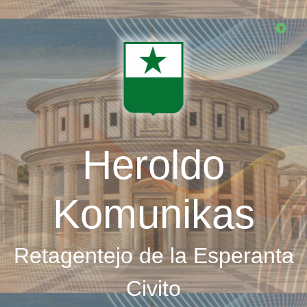
Skip
to
main
content
Heroldo
Komunikas
Retagentejo de la Esperanta
Civito