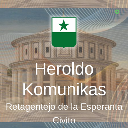
Skip
to
main
content
Heroldo
Komunikas
Retagentejo de la Esperanta
Civito