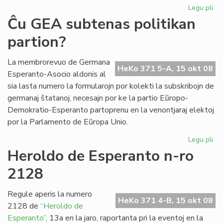
Legu pli
pri
Ril
Ĉu GEA subtenas politikan
int
partion?
UK
kaj
tea
La membrorevuo de Germana
HeKo 371 5-A, 15 okt 08
Esperanto-Asocio aldonis al
sia lasta numero la formularojn por kolekti la subskribojn de
germanaj ŝtatanoj, necesajn por ke la partio Eŭropo-
Demokratio-Esperanto partoprenu en la venontjaraj elektoj
por la Parlamento de Eŭropa Unio.
Legu pli
pri
Ĉu
Heroldo de Esperanto n-ro
GE
2128
su
pol
par
Regule aperis la numero
HeKo 371 4-B, 15 okt 08
2128 de
“Heroldo de
Esperanto”,
13a en la jaro, raportanta pri la eventoj en la