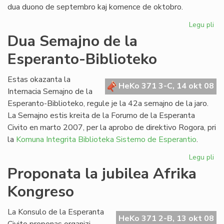
dua duono de septembro kaj komence de oktobro.
Legu pli
pri
He
Dua Semajno de la
de
Esperanto-Biblioteko
Es
n-
ro
Estas okazanta la
HeKo 371 3-C, 14 okt 08
21
Internacia Semajno de la
Esperanto-Biblioteko, regule je la 42a semajno de la jaro.
La Semajno estis kreita de la Forumo de la Esperanta
Civito en marto 2007, per la aprobo de direktivo Rogora, pri
la
Komuna Integrita Biblioteka Sistemo de Esperantio
.
Legu pli
pri
Du
Proponata la jubilea Afrika
Se
Kongreso
de
la
Es
La Konsulo de la Esperanta
HeKo 371 2-B, 13 okt 08
Bib