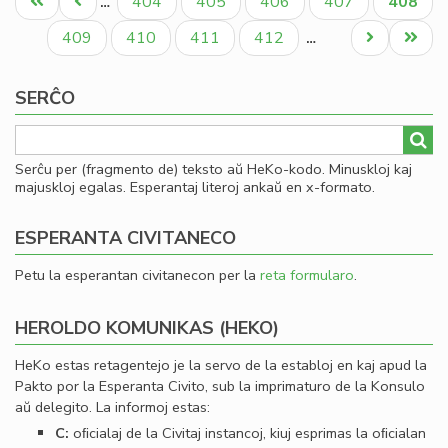
Unua
Antaŭa
Paĝo
Paĝo
Paĝo
Paĝo
Aktual
404
405
406
407
408
…
de
paĝo
paĝo
paĝo
la
Paĝo
Paĝo
Paĝo
Paĝo
Next
Last
409
410
411
412
…
Es
page
page
Bib
SERĈO
Serĉu per (fragmento de) teksto aŭ HeKo-kodo. Minuskloj kaj
majuskloj egalas. Esperantaj literoj ankaŭ en x-formato.
ESPERANTA CIVITANECO
Petu la esperantan civitanecon per la
reta formularo
.
HEROLDO KOMUNIKAS (HEKO)
HeKo estas retagentejo je la servo de la establoj en kaj apud la
Pakto por la Esperanta Civito, sub la imprimaturo de la Konsulo
aŭ delegito. La informoj estas:
C:
oﬁcialaj de la Civitaj instancoj, kiuj esprimas la oﬁcialan