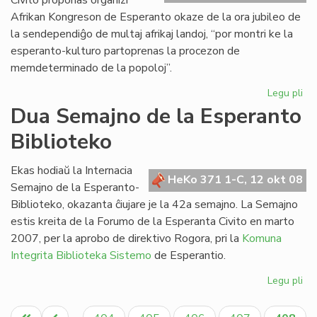
Civito proponas organizi
Afrikan Kongreson de Esperanto okaze de la ora jubileo de
la sendependiĝo de multaj afrikaj landoj, “por montri ke la
esperanto-kulturo partoprenas la procezon de
memdeterminado de la popoloj”.
Legu pli
pri
Pr
Dua Semajno de la Esperanto
la
Biblioteko
jub
Afr
Ko
Ekas hodiaŭ la Internacia
HeKo 371 1-C, 12 okt 08
Semajno de la Esperanto-
Biblioteko, okazanta ĉiujare je la 42a semajno. La Semajno
estis kreita de la Forumo de la Esperanta Civito en marto
2007, per la aprobo de direktivo Rogora, pri la
Komuna
Integrita Biblioteka Sistemo
de Esperantio.
Legu pli
pri
Du
Pagination
Se