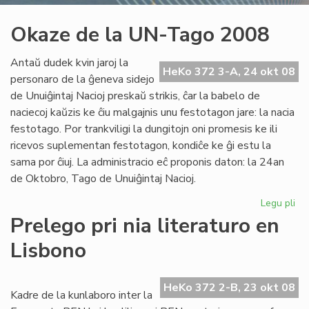
Okaze de la UN-Tago 2008
Antaŭ dudek kvin jaroj la
HeKo 372 3-A, 24 okt 08
personaro de la ĝeneva sidejo
de Unuiĝintaj Nacioj preskaŭ strikis, ĉar la babelo de
naciecoj kaŭzis ke ĉiu malgajnis unu festotagon jare: la nacia
festotago. Por trankviligi la dungitojn oni promesis ke ili
ricevos suplementan festotagon, kondiĉe ke ĝi estu la
sama por ĉiuj. La administracio eĉ proponis daton: la 24an
de Oktobro, Tago de Unuiĝintaj Nacioj.
Legu pli
pri
Ok
Prelego pri nia literaturo en
de
Lisbono
la
UN
Ta
HeKo 372 2-B, 23 okt 08
20
Kadre de la kunlaboro inter la