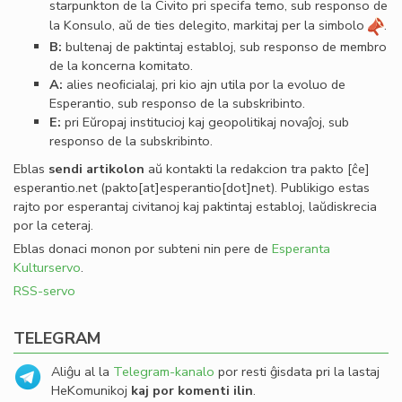
starpunkton de la Civito pri specifa temo, sub responso de
la Konsulo, aŭ de ties delegito, markitaj per la simbolo
.
B:
bultenaj de paktintaj establoj, sub responso de membro
de la koncerna komitato.
A:
alies neoﬁcialaj, pri kio ajn utila por la evoluo de
Esperantio, sub responso de la subskribinto.
E:
pri Eŭropaj institucioj kaj geopolitikaj novaĵoj, sub
responso de la subskribinto.
Eblas
sendi
artikolon
aŭ kontakti la redakcion tra
pakto
[ĉe]
esperantio
.
net
(pakto[at]esperantio[dot]net)
. Publikigo estas
rajto por esperantaj civitanoj kaj paktintaj establoj, laŭdiskrecia
por la ceteraj.
Eblas donaci monon por subteni nin pere de
Esperanta
Kulturservo
.
RSS-servo
TELEGRAM
Aliĝu al la
Telegram-kanalo
por resti ĝisdata pri la lastaj
HeKomunikoj
kaj por komenti ilin
.