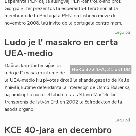
Esperanta PEN kaj la alilingvaj PEN-centroj, c-ano prof.
Giorgio Silfer prezentos la esperanto-literaturon al la
membraro de la Portugala PEN, en Lisbono meze de
novembro 2008, laŭ invito de la portugala centro mem.
Legu pli
pri
Pr
Ludo je l' masakro en certa
pri
UEA-medio
nia
lit
en
Daŭras kaj eĉ intensiĝas la
HeKo 372 1-A, 21 okt 08
Li
ludo je l” masakro interne de
la UEA-medio kiu pivotas ĉirkaŭ la skandalgazeto de Kalle
Kniivilä, kutime defendanta la interesojn de Osmo Buller kaj
liaj amikoj. La nuna celtabulo estas Stano Marĉek, kiu
transprenis de István Ertl en 2002 la ĉefredakton de la
asocia organo.
Legu pli
pri
Lu
KCE 40-jara en decembro
je