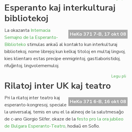
La
Esperanto kaj interkulturaj
kul
bibliotekoj
de
Gor
inv
La okazanta
Internacia
HeKo 371 7-B, 17 okt 08
Semajno de la Esperanto-
Biblioteko
stimulas ankaŭ al kontakto kun interkulturaj
bibliotekoj, nome librejoj kun kelkaj titoloj en multaj lingvoj,
kies klientaro estas precipe enmigrintoj, gastlaboristidoj,
rifuĝintoj, lingvolernemuloj.
Legu pli
pri
Es
Rilatoj inter UK kaj teatro
kaj
int
Pri la rilatoj inter teatro kaj
bib
HeKo 371 6-B, 16 okt 08
esperanto-kongresoj, speciale
la universalaj, temis en unu el la alineoj de la salutmesaĝo
de c-ano Giorgio Silfer, okaze de la
festo pro la ora jubileo
de Bulgara Esperanto-Teatro
, hodiaŭ en Soﬁo.