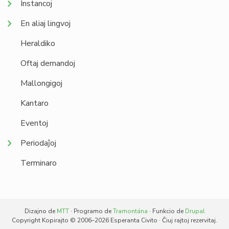
Instancoj
En aliaj lingvoj
Heraldiko
Oftaj demandoj
Mallongigoj
Kantaro
Eventoj
Periodaĵoj
Terminaro
Dizajno de
MTT
· Programo de
Tramontána
· Funkcio de
Drupal
Copyright Kopirajto © 2006–2026 Esperanta Civito · Ĉiuj rajtoj rezervitaj.