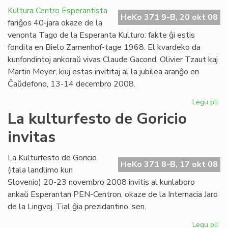
l'
Kultura Centro Esperantista
ma
HeKo 371 9-B, 20 okt 08
fariĝos 40-jara okaze de la
en
venonta Tago de la Esperanta Kulturo: fakte ĝi estis
cer
fondita en Bielo Zamenhof-tage 1968. El kvardeko da
UE
kunfondintoj ankoraŭ vivas Claude Gacond, Olivier Tzaut kaj
me
Martin Meyer, kiuj estas invititaj al la jubilea aranĝo en
Ĉaŭdefono, 13-14 decembro 2008.
Legu pli
pri
KC
La kulturfesto de Goricio
40
invitas
jar
en
de
La Kulturfesto de Goricio
HeKo 371 8-B, 17 okt 08
(itala landlimo kun
Slovenio) 20-23 novembro 2008 invitis al kunlaboro
ankaŭ Esperantan PEN-Centron, okaze de la Internacia Jaro
de la Lingvoj. Tial ĝia prezidantino, sen.
Legu pli
pri