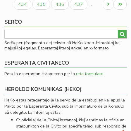
paĝo
paĝo
paĝo
ro
Paĝo
Paĝo
Paĝo
Paĝo
Next
Last
434
435
436
437
…
Iva
page
page
Kir
SERĈO
Serĉu per (fragmento de) teksto aŭ HeKo-kodo. Minuskloj kaj
majuskloj egalas. Esperantaj literoj ankaŭ en x-formato.
ESPERANTA CIVITANECO
Petu la esperantan civitanecon per la
reta formularo
.
HEROLDO KOMUNIKAS (HEKO)
HeKo estas retagentejo je la servo de la establoj en kaj apud la
Pakto por la Esperanta Civito, sub la imprimaturo de la Konsulo
aŭ delegito. La informoj estas:
C:
oﬁcialaj de la Civitaj instancoj, kiuj esprimas la oﬁcialan
starpunkton de la Civito pri specifa temo, sub responso de