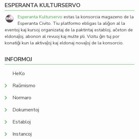
ESPERANTA KULTURSERVO
Esperanta Kulturservo
estas la konsorcia magazeno de la
Esperanta Civito. Tiu platformo ebligas la aliĝon al la
eventoj kaj kursoj organizataj de la paktintaj establoj, aĉeton de
eldonaĵoj, abonon al revuoj kaj multe pli. Vizitu ĝin tuj por
konatiĝi kun la aktivaĵoj kaj eldonaj novaĵoj de la konsorcio.
INFORMOJ
HeKo
Raŭmismo
Normaro
Dokumentoj
Establoj
Instancoj