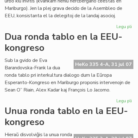
urbo kiu invitis (kvankam neniu hercbergano ĉeestas en
Mariburgo). Jen la plej grava decido de la Asembleo de
EEU, konsistanta el la delegitoj de la landaj asocioj.
Legu pli
pri
EE
Dua ronda tablo en la EEU-
ko
kongreso
pli
oft
Sub la gvido de Eva
HeKo 335 4-A, 31 jul 07
Barandovska-Frank la dua
ronda tablo pri interkultura dialogo dum la Eŭropa
Esperanto-Kongreso en Mariburgo proponis intervenojn de
Sean O” Riain, Alex Kadar kaj François Lo Jacomo.
Legu pli
pri
Du
Unua ronda tablo en la EEU-
ro
kongreso
tab
en
la
Hieraŭ disvolviĝis la unua ronda