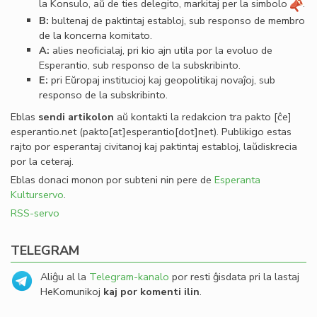
la Konsulo, aŭ de ties delegito, markitaj per la simbolo
.
B:
bultenaj de paktintaj establoj, sub responso de membro
de la koncerna komitato.
A:
alies neoﬁcialaj, pri kio ajn utila por la evoluo de
Esperantio, sub responso de la subskribinto.
E:
pri Eŭropaj institucioj kaj geopolitikaj novaĵoj, sub
responso de la subskribinto.
Eblas
sendi
artikolon
aŭ kontakti la redakcion tra
pakto
[ĉe]
esperantio
.
net
(pakto[at]esperantio[dot]net)
. Publikigo estas
rajto por esperantaj civitanoj kaj paktintaj establoj, laŭdiskrecia
por la ceteraj.
Eblas donaci monon por subteni nin pere de
Esperanta
Kulturservo
.
RSS-servo
TELEGRAM
Aliĝu al la
Telegram-kanalo
por resti ĝisdata pri la lastaj
HeKomunikoj
kaj por komenti ilin
.