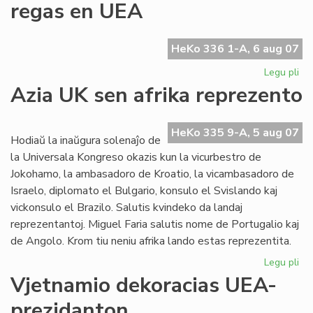
regas en UEA
en
la
UE
HeKo 336 1-A, 6 aug 07
Ko
Legu pli
pri
La
Azia UK sen afrika reprezento
Ty
ge
plu
HeKo 335 9-A, 5 aug 07
Hodiaŭ la inaŭgura solenaĵo de
re
la Universala Kongreso okazis kun la vicurbestro de
en
Jokohamo, la ambasadoro de Kroatio, la vicambasadoro de
UE
Israelo, diplomato el Bulgario, konsulo el Svislando kaj
vickonsulo el Brazilo. Salutis kvindeko da landaj
reprezentantoj. Miguel Faria salutis nome de Portugalio kaj
de Angolo. Krom tiu neniu afrika lando estas reprezentita.
Legu pli
pri
Az
Vjetnamio dekoracias UEA-
UK
prezidanton
se