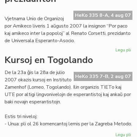
afr
re
HeKo 335 8-A, 4 aug 07
Vjetnama Unio de Organizoj
por Amikeco liveris 1 aŭgusto 2007 la insignon “Por paco
kaj amikeco inter la popoloj” al Renato Corsetti, prezidanto
de Universala Esperanto-Asocio.
Legu pli
pri
Vj
Kursoj en Togolando
de
UE
De la 23a ĝis la 28a de julio
pr
HeKo 335 7-B, 2 aug 07
2007 okazis kursoj en Instituto
Zamenhof (Lomeo, Togolando). Ilin organizis TIETo kaj
UTE por altigi lingvonivelojn de esperantistoj kaj ankaŭ por
baki novajn esperantistojn.
Estis tri niveloj:
- Unua: pli ol 26 komencantoj lernis per la Zagreba Metodo.
Legu pli
pri