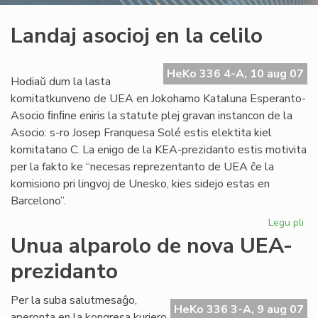
Landaj asocioj en la celilo
HeKo 336 4-A, 10 aug 07
Hodiaŭ dum la lasta
komitatkunveno de UEA en Jokohamo Kataluna Esperanto-
Asocio ﬁnﬁne eniris la statute plej gravan instancon de la
Asocio: s-ro Josep Franquesa Solé estis elektita kiel
komitatano C. La enigo de la KEA-prezidanto estis motivita
per la fakto ke “necesas reprezentanto de UEA ĉe la
komisiono pri lingvoj de Unesko, kies sidejo estas en
Barcelono”.
Legu pli
pri
La
Unua alparolo de nova UEA-
aso
prezidanto
en
la
cel
Per la suba salutmesaĝo,
HeKo 336 3-A, 9 aug 07
aperonta en la kongresa kuriero