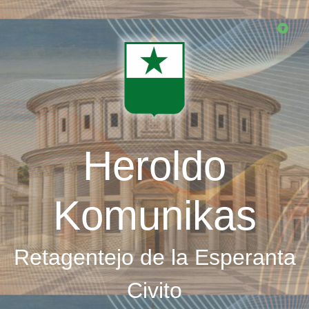
Skip
to
main
content
Heroldo
Komunikas
Retagentejo de la Esperanta
Civito