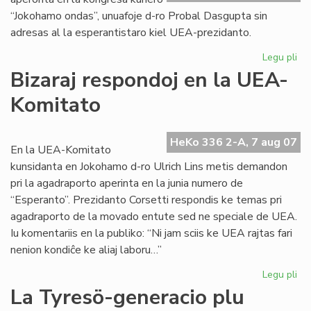
“Jokohamo ondas”, unuafoje d-ro Probal Dasgupta sin
adresas al la esperantistaro kiel UEA-prezidanto.
Legu pli
pri
Un
Bizaraj respondoj en la UEA-
alp
Komitato
de
no
UE
HeKo 336 2-A, 7 aug 07
pr
En la UEA-Komitato
kunsidanta en Jokohamo d-ro Ulrich Lins metis demandon
pri la agadraporto aperinta en la junia numero de
“Esperanto”. Prezidanto Corsetti respondis ke temas pri
agadraporto de la movado entute sed ne speciale de UEA.
Iu komentariis en la publiko: “Ni jam sciis ke UEA rajtas fari
nenion kondiĉe ke aliaj laboru…”
Legu pli
pri
Biz
La Tyresö-generacio plu
re