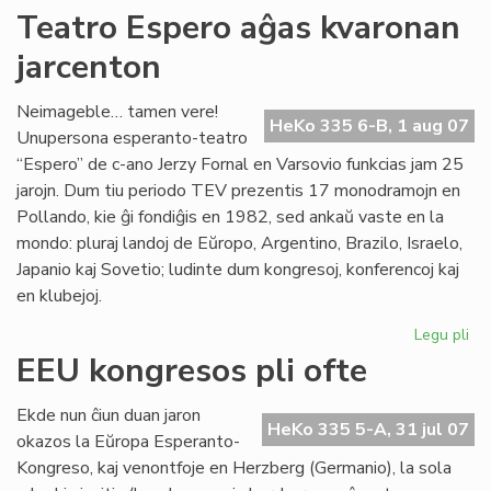
Kur
Teatro Espero aĝas kvaronan
en
jarcenton
To
Neimageble… tamen vere!
HeKo 335 6-B, 1 aug 07
Unupersona esperanto-teatro
“Espero” de c-ano Jerzy Fornal en Varsovio funkcias jam 25
jarojn. Dum tiu periodo TEV prezentis 17 monodramojn en
Pollando, kie ĝi fondiĝis en 1982, sed ankaŭ vaste en la
mondo: pluraj landoj de Eŭropo, Argentino, Brazilo, Israelo,
Japanio kaj Sovetio; ludinte dum kongresoj, konferencoj kaj
en klubejoj.
Legu pli
pri
Te
EEU kongresos pli ofte
Es
aĝ
Ekde nun ĉiun duan jaron
kv
HeKo 335 5-A, 31 jul 07
okazos la Eŭropa Esperanto-
jar
Kongreso, kaj venontfoje en Herzberg (Germanio), la sola