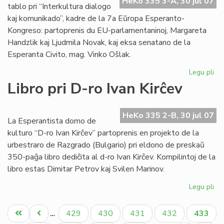
HeKo 335 3-A, 30 jul 07
EE
tablo pri “Interkultura dialogo
ko
kaj komunikado”, kadre de la 7a Eŭropa Esperanto-
Kongreso: partoprenis du EU-parlamentaninoj, Margareta
Handzlik kaj Ljudmila Novak, kaj eksa senatano de la
Esperanta Civito, mag. Vinko Ošlak.
Legu pli
pri
Un
Libro pri D-ro Ivan Kirĉev
ro
tab
en
HeKo 335 2-B, 30 jul 07
La Esperantista domo de
la
kulturo “D-ro Ivan Kirĉev” partoprenis en projekto de la
EE
urbestraro de Razgrado (Bulgario) pri eldono de preskaŭ
ko
350-paĝa libro dediĉita al d-ro Ivan Kirĉev. Kompilintoj de la
libro estas Dimitar Petrov kaj Svilen Marinov.
Legu pli
pri
Lib
Pagination
pri
Unua
Antaŭa
Paĝo
Paĝo
Paĝo
Paĝo
Aktual
429
430
431
432
433
…
D-