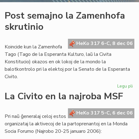
Post semajno la Zamenhofa
skrutinio
HeKo 317 6-C, 8 dec 06
Koincide kun la Zamenhofa
Tago (Tago de la Esperanta Kulturo, laŭ la Civita
Konstitucio) okazos en ok lokoj de la mondo la
balotkontrolo pri la elektoj por la Senato de la Esperanta
Civito.
Legu pli
pri
Po
La Civito en la najroba MSF
se
la
Za
HeKo 317 5-C, 6 dec 06
Pri naŭ ĝeneralaj celoj estos
skr
organizataj la aktivecoj de la partoprenantoj en la Monda
Socia Forumo (Najrobo 20-25 januaro 2006):