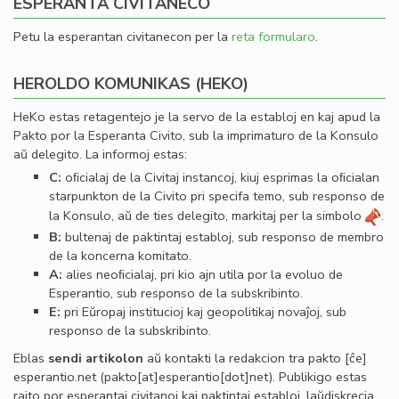
ESPERANTA CIVITANECO
Petu la esperantan civitanecon per la
reta formularo
.
HEROLDO KOMUNIKAS (HEKO)
HeKo estas retagentejo je la servo de la establoj en kaj apud la
Pakto por la Esperanta Civito, sub la imprimaturo de la Konsulo
aŭ delegito. La informoj estas:
C:
oﬁcialaj de la Civitaj instancoj, kiuj esprimas la oﬁcialan
starpunkton de la Civito pri specifa temo, sub responso de
la Konsulo, aŭ de ties delegito, markitaj per la simbolo
.
B:
bultenaj de paktintaj establoj, sub responso de membro
de la koncerna komitato.
A:
alies neoﬁcialaj, pri kio ajn utila por la evoluo de
Esperantio, sub responso de la subskribinto.
E:
pri Eŭropaj institucioj kaj geopolitikaj novaĵoj, sub
responso de la subskribinto.
Eblas
sendi
artikolon
aŭ kontakti la redakcion tra
pakto
[ĉe]
esperantio
.
net
(pakto[at]esperantio[dot]net)
. Publikigo estas
rajto por esperantaj civitanoj kaj paktintaj establoj, laŭdiskrecia