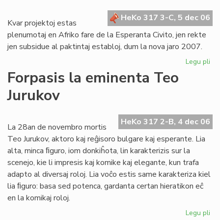
for
HeKo 317 3-C, 5 dec 06
Kvar projektoj estas
plenumotaj en Afriko fare de la Esperanta Civito, jen rekte
jen subsidue al paktintaj establoj, dum la nova jaro 2007.
Legu pli
pri
Pro
Forpasis la eminenta Teo
po
Jurukov
Afr
en
20
HeKo 317 2-B, 4 dec 06
La 28an de novembro mortis
Teo Jurukov, aktoro kaj reĝisoro bulgare kaj esperante. Lia
alta, minca ﬁguro, iom donkiĥota, lin karakterizis sur la
scenejo, kie li impresis kaj komike kaj elegante, kun trafa
adapto al diversaj roloj. Lia voĉo estis same karakteriza kiel
lia ﬁguro: basa sed potenca, gardanta certan hieratikon eĉ
en la komikaj roloj.
Legu pli
pri