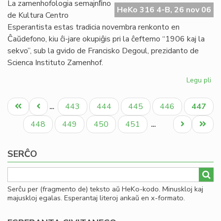
Afr
La zamenhofologia semajnﬁno
HeKo 316 4-B, 26 nov 06
Es
de Kultura Centro
Se
Esperantista estas tradicia novembra renkonto en
Ĉaŭdefono, kiu ĉi-jare okupiĝis pri la ĉeftemo “1906 kaj la
sekvo”, sub la gvido de Francisko Degoul, prezidanto de
Scienca Instituto Zamenhof.
Legu pli
pri
19
Pagination
kaj
Unua
Antaŭa
Paĝo
Paĝo
Paĝo
Paĝo
Aktual
443
444
445
446
447
…
la
paĝo
paĝo
paĝo
sek
Paĝo
Paĝo
Paĝo
Paĝo
Next
Last
448
449
450
451
…
De
page
page
pre
SERĈO
ĉe
KC
Serĉu per (fragmento de) teksto aŭ HeKo-kodo. Minuskloj kaj
majuskloj egalas. Esperantaj literoj ankaŭ en x-formato.