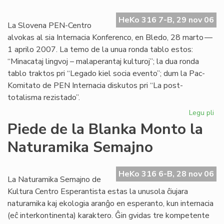
HeKo 316 7-B, 29 nov 06
La Slovena PEN-Centro
alvokas al sia Internacia Konferenco, en Bledo, 28 marto —
1 aprilo 2007. La temo de la unua ronda tablo estos:
“Minacataj lingvoj – malaperantaj kulturoj”; la dua ronda
tablo traktos pri “Legado kiel socia evento”; dum la Pac-
Komitato de PEN Internacia diskutos pri “La post-
totalisma rezistado”.
Legu pli
pri
La
Piede de la Blanka Monto la
Es
Naturamika Semajno
PE
po
la
HeKo 316 6-B, 28 nov 06
Pa
La Naturamika Semajno de
Ko
Kultura Centro Esperantista estas la unusola ĉiujara
naturamika kaj ekologia aranĝo en esperanto, kun internacia
(eĉ interkontinenta) karaktero. Ĝin gvidas tre kompetente