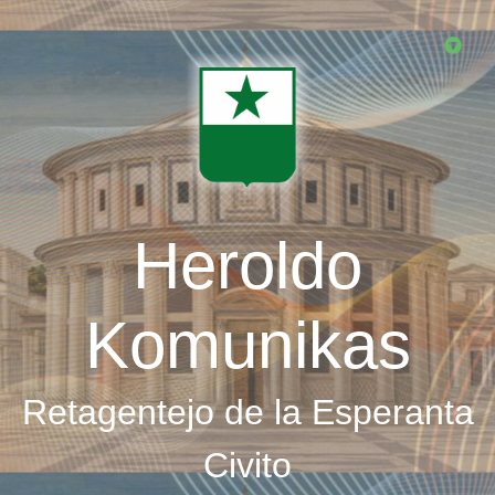
Skip
to
main
content
Heroldo
Komunikas
Retagentejo de la Esperanta
Civito