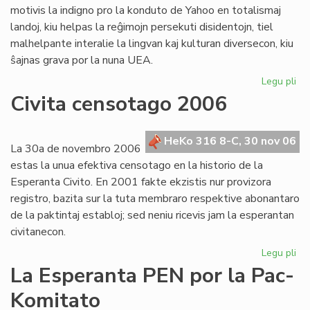
motivis la indigno pro la konduto de Yahoo en totalismaj
landoj, kiu helpas la reĝimojn persekuti disidentojn, tiel
malhelpante interalie la lingvan kaj kulturan diversecon, kiu
ŝajnas grava por la nuna UEA.
Legu pli
pri
Te
Civita censotago 2006
par
en
UE
HeKo 316 8-C, 30 nov 06
La 30a de novembro 2006
estas la unua efektiva censotago en la historio de la
Esperanta Civito. En 2001 fakte ekzistis nur provizora
registro, bazita sur la tuta membraro respektive abonantaro
de la paktintaj establoj; sed neniu ricevis jam la esperantan
civitanecon.
Legu pli
pri
Civ
La Esperanta PEN por la Pac-
ce
Komitato
20