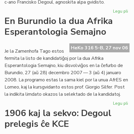
c-ano Francisko Degoul, agnoskita alpa gvidisto.
Legu pli
pri
Pi
En Burundio la dua Afrika
de
Esperantologia Semajno
la
Bl
Mo
HeKo 316 5-B, 27 nov 06
la
Je la Zamenhofa Tago estos
Na
fermita la listo de kandidatiĝoj por la dua Afrika
Se
Esperantologia Semajno, kiu disvolviĝos en la ĉefurbo de
Burundio, 27 (aŭ 28) decembro 2007 — 3 (aŭ 4) januaro
2008. La programo estas la sama kiel por la unua AfrES en
Lomeo, kaj la kursgvidanto estos prof. Giorgio Silfer. Post
la indikita limdato okazos la selektado de la kandidatoj.
Legu pli
pri
En
1906 kaj la sekvo: Degoul
Bu
prelegis ĉe KCE
la
du