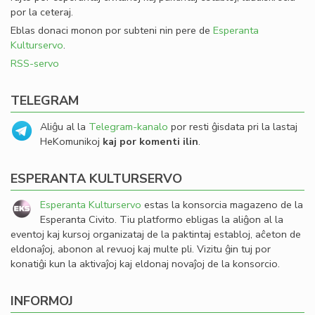
por la ceteraj.
Eblas donaci monon por subteni nin pere de
Esperanta
Kulturservo
.
RSS-servo
TELEGRAM
Aliĝu al la
Telegram-kanalo
por resti ĝisdata pri la lastaj
HeKomunikoj
kaj por komenti ilin
.
ESPERANTA KULTURSERVO
Esperanta Kulturservo
estas la konsorcia magazeno de la
Esperanta Civito. Tiu platformo ebligas la aliĝon al la
eventoj kaj kursoj organizataj de la paktintaj establoj, aĉeton de
eldonaĵoj, abonon al revuoj kaj multe pli. Vizitu ĝin tuj por
konatiĝi kun la aktivaĵoj kaj eldonaj novaĵoj de la konsorcio.
INFORMOJ