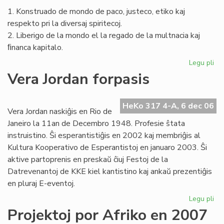
1. Konstruado de mondo de paco, justeco, etiko kaj
respekto pri la diversaj spiritecoj.
2. Liberigo de la mondo el la regado de la multnacia kaj
ﬁnanca kapitalo.
Legu pli
pri
La
Vera Jordan forpasis
Civ
en
la
HeKo 317 4-A, 6 dec 06
Vera Jordan naskiĝis en Rio de
na
Janeiro la 11an de Decembro 1948. Profesie ŝtata
MS
instruistino. Ŝi esperantistiĝis en 2002 kaj membriĝis al
Kultura Kooperativo de Esperantistoj en januaro 2003. Ŝi
aktive partoprenis en preskaŭ ĉiuj Festoj de la
Datrevenantoj de KKE kiel kantistino kaj ankaŭ prezentiĝis
en pluraj E-eventoj.
Legu pli
pri
Ve
Projektoj por Afriko en 2007
Jo