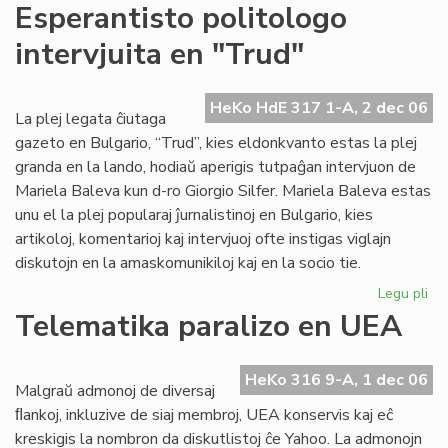
For
Esperantisto politologo
la
intervjuita en "Trud"
em
Te
Ju
HeKo HdE 317 1-A, 2 dec 06
La plej legata ĉiutaga
gazeto en Bulgario, “Trud”, kies eldonkvanto estas la plej
granda en la lando, hodiaŭ aperigis tutpaĝan intervjuon de
Mariela Baleva kun d-ro Giorgio Silfer. Mariela Baleva estas
unu el la plej popularaj ĵurnalistinoj en Bulgario, kies
artikoloj, komentarioj kaj intervjuoj ofte instigas viglajn
diskutojn en la amaskomunikiloj kaj en la socio tie.
Legu pli
pri
Esp
Telematika paralizo en UEA
pol
int
en
HeKo 316 9-A, 1 dec 06
Malgraŭ admonoj de diversaj
"T
ﬂankoj, inkluzive de siaj membroj, UEA konservis kaj eĉ
kreskigis la nombron da diskutlistoj ĉe Yahoo. La admonojn