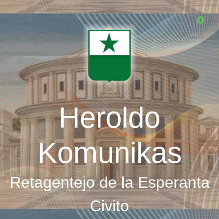
Skip
to
main
content
Heroldo
Komunikas
Retagentejo de la Esperanta
Civito