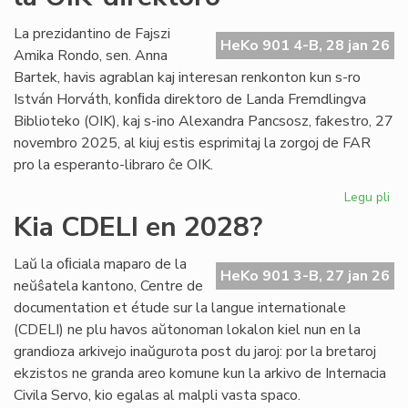
int
tiel
La prezidantino de Fajszi
HeKo 901 4-B, 28 jan 26
en
Amika Rondo, sen. Anna
Ro
Bartek, havis agrablan kaj interesan renkonton kun s-ro
István Horváth, konﬁda direktoro de Landa Fremdlingva
Biblioteko (OIK), kaj s-ino Alexandra Pancsosz, fakestro, 27
novembro 2025, al kiuj estis esprimitaj la zorgoj de FAR
pro la esperanto-libraro ĉe OIK.
Legu pli
pri
Gr
Kia CDELI en 2028?
re
de
Laŭ la oﬁciala maparo de la
FA
HeKo 901 3-B, 27 jan 26
neŭŝatela kantono, Centre de
ku
documentation et étude sur la langue internationale
la
(CDELI) ne plu havos aŭtonoman lokalon kiel nun en la
OI
grandioza arkivejo inaŭgurota post du jaroj: por la bretaroj
dir
ekzistos ne granda areo komune kun la arkivo de Internacia
Civila Servo, kio egalas al malpli vasta spaco.