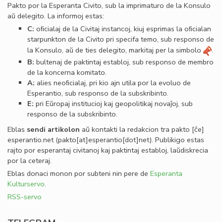
Pakto por la Esperanta Civito, sub la imprimaturo de la Konsulo
aŭ delegito. La informoj estas:
C:
oﬁcialaj de la Civitaj instancoj, kiuj esprimas la oﬁcialan
starpunkton de la Civito pri specifa temo, sub responso de
la Konsulo, aŭ de ties delegito, markitaj per la simbolo
.
B:
bultenaj de paktintaj establoj, sub responso de membro
de la koncerna komitato.
A:
alies neoﬁcialaj, pri kio ajn utila por la evoluo de
Esperantio, sub responso de la subskribinto.
E:
pri Eŭropaj institucioj kaj geopolitikaj novaĵoj, sub
responso de la subskribinto.
Eblas
sendi
artikolon
aŭ kontakti la redakcion tra
pakto
[ĉe]
esperantio
.
net
(pakto[at]esperantio[dot]net)
. Publikigo estas
rajto por esperantaj civitanoj kaj paktintaj establoj, laŭdiskrecia
por la ceteraj.
Eblas donaci monon por subteni nin pere de
Esperanta
Kulturservo
.
RSS-servo