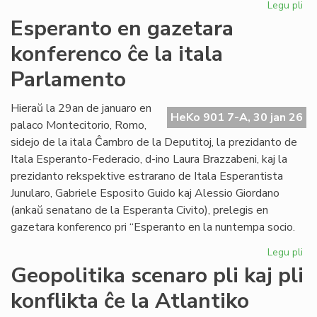
Legu pli
pri
EIE
Esperanto en gazetara
ku
konferenco ĉe la itala
pri
lit
Parlamento
fin
de
Hieraŭ la 29an de januaro en
la
HeKo 901 7-A, 30 jan 26
palaco Montecitorio, Romo,
un
se
sidejo de la itala Ĉambro de la Deputitoj, la prezidanto de
Itala Esperanto-Federacio, d-ino Laura Brazzabeni, kaj la
prezidanto rekspektive estrarano de Itala Esperantista
Junularo, Gabriele Esposito Guido kaj Alessio Giordano
(ankaŭ senatano de la Esperanta Civito), prelegis en
gazetara konferenco pri “Esperanto en la nuntempa socio.
Legu pli
pri
Es
Geopolitika scenaro pli kaj pli
en
konflikta ĉe la Atlantiko
ga
ko