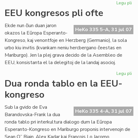
Legu pli
pri
Te
EEU kongresos pli ofte
Es
aĝ
Ekde nun ĉiun duan jaron
kv
HeKo 335 5-A, 31 jul 07
okazos la Eŭropa Esperanto-
jar
Kongreso, kaj venontfoje en Herzberg (Germanio), la sola
urbo kiu invitis (kvankam neniu hercbergano ĉeestas en
Mariburgo). Jen la plej grava decido de la Asembleo de
EEU, konsistanta el la delegitoj de la landaj asocioj.
Legu pli
pri
EE
Dua ronda tablo en la EEU-
ko
kongreso
pli
oft
Sub la gvido de Eva
HeKo 335 4-A, 31 jul 07
Barandovska-Frank la dua
ronda tablo pri interkultura dialogo dum la Eŭropa
Esperanto-Kongreso en Mariburgo proponis intervenojn de
Sean O” Riain, Alex Kadar kaj François Lo Jacomo.