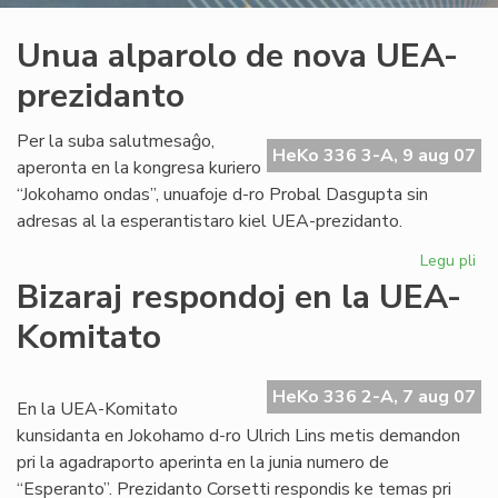
Unua alparolo de nova UEA-
prezidanto
Per la suba salutmesaĝo,
HeKo 336 3-A, 9 aug 07
aperonta en la kongresa kuriero
“Jokohamo ondas”, unuafoje d-ro Probal Dasgupta sin
adresas al la esperantistaro kiel UEA-prezidanto.
Legu pli
pri
Un
Bizaraj respondoj en la UEA-
alp
Komitato
de
no
UE
HeKo 336 2-A, 7 aug 07
pr
En la UEA-Komitato
kunsidanta en Jokohamo d-ro Ulrich Lins metis demandon
pri la agadraporto aperinta en la junia numero de
“Esperanto”. Prezidanto Corsetti respondis ke temas pri