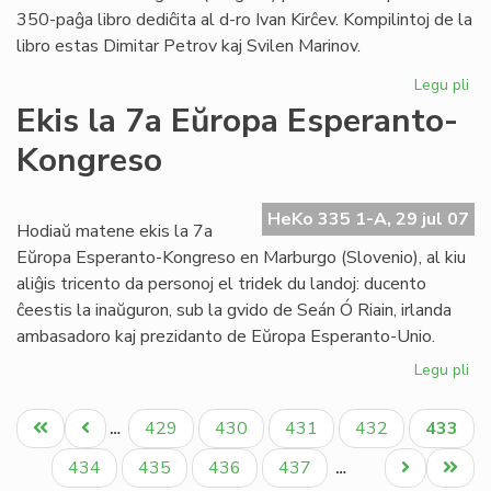
350-paĝa libro dediĉita al d-ro Ivan Kirĉev. Kompilintoj de la
libro estas Dimitar Petrov kaj Svilen Marinov.
Legu pli
pri
Lib
Ekis la 7a Eŭropa Esperanto-
pri
Kongreso
D-
ro
Iva
HeKo 335 1-A, 29 jul 07
Kir
Hodiaŭ matene ekis la 7a
Eŭropa Esperanto-Kongreso en Marburgo (Slovenio), al kiu
aliĝis tricento da personoj el tridek du landoj: ducento
ĉeestis la inaŭguron, sub la gvido de Seán Ó Riain, irlanda
ambasadoro kaj prezidanto de Eŭropa Esperanto-Unio.
Legu pli
pri
Eki
Pagination
la
Unua
Antaŭa
Paĝo
Paĝo
Paĝo
Paĝo
Aktual
429
430
431
432
433
…
7a
paĝo
paĝo
paĝo
Eŭ
Paĝo
Paĝo
Paĝo
Paĝo
Next
Last
434
435
436
437
…
Es