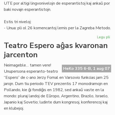
UTE por altigi lingvonivelojn de esperantistoj kaj ankaŭ por
baki novajn esperantistojn.
Estis tri niveloj:
- Unua: pli ol 26 komencantoj lernis per la Zagreba Metodo.
Legu pli
pri
Kur
Teatro Espero aĝas kvaronan
en
jarcenton
To
Neimageble… tamen vere!
HeKo 335 6-B, 1 aug 07
Unupersona esperanto-teatro
“Espero” de c-ano Jerzy Fornal en Varsovio funkcias jam 25
jarojn. Dum tiu periodo TEV prezentis 17 monodramojn en
Pollando, kie ĝi fondiĝis en 1982, sed ankaŭ vaste en la
mondo: pluraj landoj de Eŭropo, Argentino, Brazilo, Israelo,
Japanio kaj Sovetio; ludinte dum kongresoj, konferencoj kaj
en klubejoj.