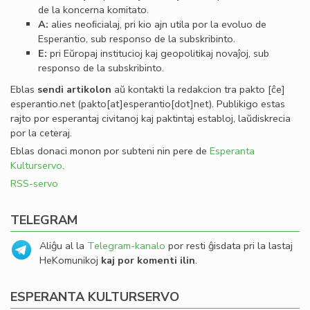
de la koncerna komitato.
A:
alies neoﬁcialaj, pri kio ajn utila por la evoluo de
Esperantio, sub responso de la subskribinto.
E:
pri Eŭropaj institucioj kaj geopolitikaj novaĵoj, sub
responso de la subskribinto.
Eblas
sendi
artikolon
aŭ kontakti la redakcion tra
pakto
[ĉe]
esperantio
.
net
(pakto[at]esperantio[dot]net)
. Publikigo estas
rajto por esperantaj civitanoj kaj paktintaj establoj, laŭdiskrecia
por la ceteraj.
Eblas donaci monon por subteni nin pere de
Esperanta
Kulturservo
.
RSS-servo
TELEGRAM
Aliĝu al la
Telegram-kanalo
por resti ĝisdata pri la lastaj
HeKomunikoj
kaj por komenti ilin
.
ESPERANTA KULTURSERVO