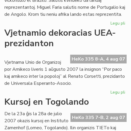
vickonsulo el Brazilo. Salutis kvindeko da landaj
reprezentantoj. Miguel Faria salutis nome de Portugalio kaj
de Angolo. Krom tiu neniu afrika lando estas reprezentita.
Legu pli
pri
Az
Vjetnamio dekoracias UEA-
UK
prezidanton
se
afr
re
HeKo 335 8-A, 4 aug 07
Vjetnama Unio de Organizoj
por Amikeco liveris 1 aŭgusto 2007 la insignon “Por paco
kaj amikeco inter la popoloj” al Renato Corsetti, prezidanto
de Universala Esperanto-Asocio.
Legu pli
pri
Vj
Kursoj en Togolando
de
UE
De la 23a ĝis la 28a de julio
pr
HeKo 335 7-B, 2 aug 07
2007 okazis kursoj en Instituto
Zamenhof (Lomeo, Togolando). Ilin organizis TIETo kaj