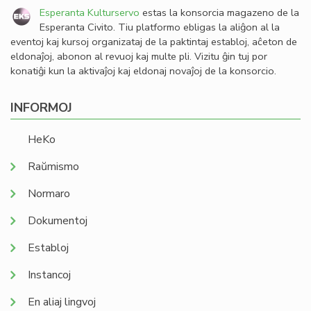
Esperanta Kulturservo
estas la konsorcia magazeno de la
Esperanta Civito. Tiu platformo ebligas la aliĝon al la
eventoj kaj kursoj organizataj de la paktintaj establoj, aĉeton de
eldonaĵoj, abonon al revuoj kaj multe pli. Vizitu ĝin tuj por
konatiĝi kun la aktivaĵoj kaj eldonaj novaĵoj de la konsorcio.
INFORMOJ
HeKo
Raŭmismo
Normaro
Dokumentoj
Establoj
Instancoj
En aliaj lingvoj