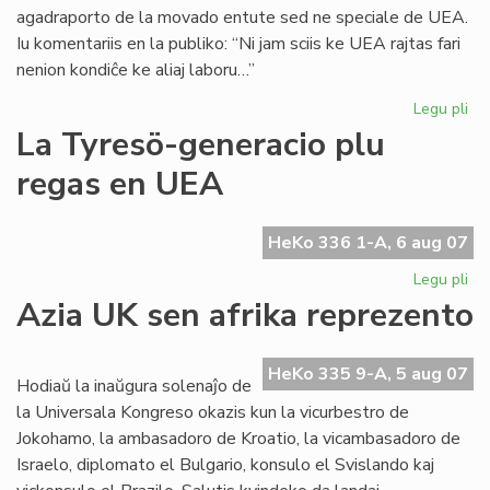
agadraporto de la movado entute sed ne speciale de UEA.
Iu komentariis en la publiko: “Ni jam sciis ke UEA rajtas fari
nenion kondiĉe ke aliaj laboru…”
Legu pli
pri
Biz
La Tyresö-generacio plu
re
regas en UEA
en
la
UE
HeKo 336 1-A, 6 aug 07
Ko
Legu pli
pri
La
Azia UK sen afrika reprezento
Ty
ge
plu
HeKo 335 9-A, 5 aug 07
Hodiaŭ la inaŭgura solenaĵo de
re
la Universala Kongreso okazis kun la vicurbestro de
en
Jokohamo, la ambasadoro de Kroatio, la vicambasadoro de
UE
Israelo, diplomato el Bulgario, konsulo el Svislando kaj