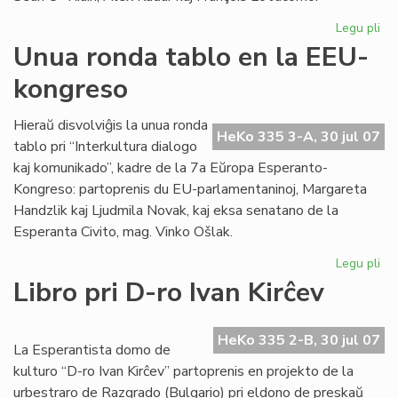
Legu pli
pri
Du
Unua ronda tablo en la EEU-
ro
kongreso
tab
en
la
Hieraŭ disvolviĝis la unua ronda
HeKo 335 3-A, 30 jul 07
EE
tablo pri “Interkultura dialogo
ko
kaj komunikado”, kadre de la 7a Eŭropa Esperanto-
Kongreso: partoprenis du EU-parlamentaninoj, Margareta
Handzlik kaj Ljudmila Novak, kaj eksa senatano de la
Esperanta Civito, mag. Vinko Ošlak.
Legu pli
pri
Un
Libro pri D-ro Ivan Kirĉev
ro
tab
en
HeKo 335 2-B, 30 jul 07
La Esperantista domo de
la
kulturo “D-ro Ivan Kirĉev” partoprenis en projekto de la
EE
urbestraro de Razgrado (Bulgario) pri eldono de preskaŭ
ko