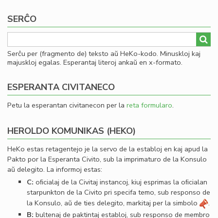
page
page
Ko
SERĈO
Serĉu per (fragmento de) teksto aŭ HeKo-kodo. Minuskloj kaj
majuskloj egalas. Esperantaj literoj ankaŭ en x-formato.
ESPERANTA CIVITANECO
Petu la esperantan civitanecon per la
reta formularo
.
HEROLDO KOMUNIKAS (HEKO)
HeKo estas retagentejo je la servo de la establoj en kaj apud la
Pakto por la Esperanta Civito, sub la imprimaturo de la Konsulo
aŭ delegito. La informoj estas:
C:
oﬁcialaj de la Civitaj instancoj, kiuj esprimas la oﬁcialan
starpunkton de la Civito pri specifa temo, sub responso de
la Konsulo, aŭ de ties delegito, markitaj per la simbolo
.
B:
bultenaj de paktintaj establoj, sub responso de membro