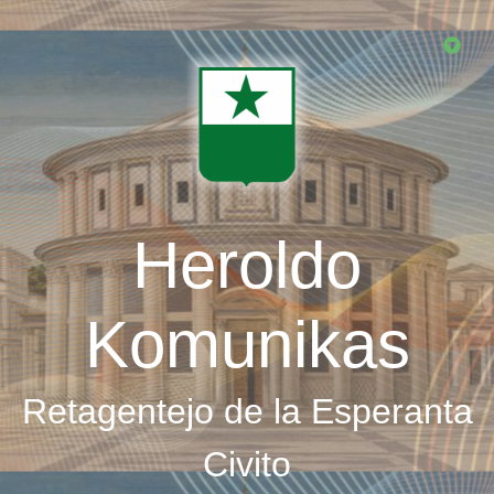
Skip
to
main
content
Heroldo
Komunikas
Retagentejo de la Esperanta
Civito