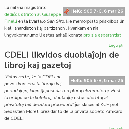
re
pri
La milana magistrato
HeKo 905 7-C, 6 mar 26
jus
dediĉos straton al Giuseppe
en
Pinelli
en la kvartalo
San Siro
, kie memorplato priskribos lin
Ita
kiel “anarkiiston kaj partizanon”, kvankam en nia
lingvokomunumo li estas ankaŭ konata
pro sia esperantist
Legu pli
pri
Mi
CDELI likvidos duoblaĵojn de
str
libroj kaj gazetoj
de
al
ho
“Estas certe, ke la CDELI ne
HeKo 905 6-B, 5 mar 26
Es
povos konservi la librojn kaj
periodaĵojn, kiujn ĝi posedas en pluraj ekzempleroj. Post
la ordigo de la kolektoj, duoblaĵoj estos ofertitaj al
privatuloj laŭ decidota proceduro”
ĵus skribis al KCE prof.
Sebastien Moret, prezidanto de la privata societo Amikaro
de CDELI.
Legu pli
pri