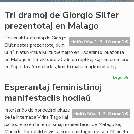
Tri dramoj de Giorgio Silfer
prezentotaj en Malago
Tri unuaktaj dramoj de Giorgio
HeKo 904 1-B, 10 mar 26
Silfer estas prezentotaj dum
a
la 4
NaturAmika KulturSemajno en Esperanto, okazonta
en Malago 9-13 oktobro 2026: du replikoj kaj unu premiero;
en ĉiuj tri la aŭtoro ludos, kun tri malsamaj kunrolantoj.
Legu pli
pri
Tri
Esperantaj feministinoj
dr
manifestaciis hodiaŭ
de
Gio
Sil
Interŝanĝo de bondeziroj okaze
HeKo 904 9-B, 8 mar 26
pre
de la Internacia Virina Tago kaj
en
partopreno en la feminismaj manifestacioj de Malago kaj
Ma
Madrido: tio karakterizis la hodiaŭan tagon de sen. Manuela