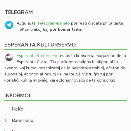
TELEGRAM
Aliĝu al la
Telegram-kanalo
por resti ĝisdata pri la lastaj
HeKomunikoj
kaj por komenti ilin
.
ESPERANTA KULTURSERVO
Esperanta Kulturservo
estas la konsorcia magazeno de la
Esperanta Civito. Tiu platformo ebligas la aliĝon al la
eventoj kaj kursoj organizataj de la paktintaj establoj, aĉeton de
eldonaĵoj, abonon al revuoj kaj multe pli. Vizitu ĝin tuj por
konatiĝi kun la aktivaĵoj kaj eldonaj novaĵoj de la konsorcio.
INFORMOJ
HeKo
Raŭmismo