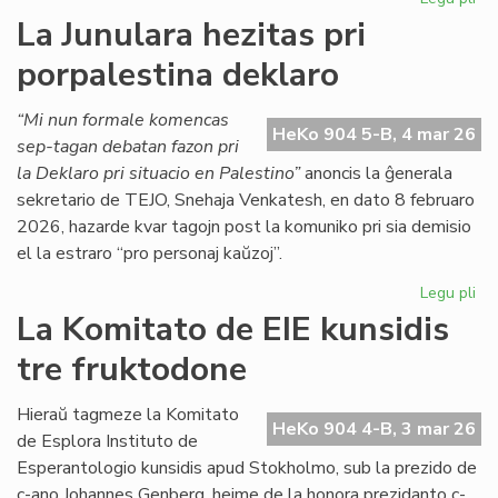
CD
La Junulara hezitas pri
lik
porpalestina deklaro
duo
de
lib
“Mi nun formale komencas
HeKo 904 5-B, 4 mar 26
kaj
sep-tagan debatan fazon pri
ga
la Deklaro pri situacio en Palestino”
anoncis la ĝenerala
sekretario de TEJO, Snehaja Venkatesh, en dato 8 februaro
2026, hazarde kvar tagojn post la komuniko pri sia demisio
el la estraro “pro personaj kaŭzoj”.
Legu pli
pri
La
La Komitato de EIE kunsidis
Jun
tre fruktodone
hez
pri
por
Hieraŭ tagmeze la Komitato
HeKo 904 4-B, 3 mar 26
de
de Esplora Instituto de
Esperantologio kunsidis apud Stokholmo, sub la prezido de
c-ano Johannes Genberg, hejme de la honora prezidanto c-