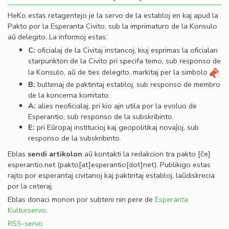
HeKo estas retagentejo je la servo de la establoj en kaj apud la
Pakto por la Esperanta Civito, sub la imprimaturo de la Konsulo
aŭ delegito. La informoj estas:
C:
oﬁcialaj de la Civitaj instancoj, kiuj esprimas la oﬁcialan
starpunkton de la Civito pri specifa temo, sub responso de
la Konsulo, aŭ de ties delegito, markitaj per la simbolo
.
B:
bultenaj de paktintaj establoj, sub responso de membro
de la koncerna komitato.
A:
alies neoﬁcialaj, pri kio ajn utila por la evoluo de
Esperantio, sub responso de la subskribinto.
E:
pri Eŭropaj institucioj kaj geopolitikaj novaĵoj, sub
responso de la subskribinto.
Eblas
sendi
artikolon
aŭ kontakti la redakcion tra
pakto
[ĉe]
esperantio
.
net
(pakto[at]esperantio[dot]net)
. Publikigo estas
rajto por esperantaj civitanoj kaj paktintaj establoj, laŭdiskrecia
por la ceteraj.
Eblas donaci monon por subteni nin pere de
Esperanta
Kulturservo
.
RSS-servo