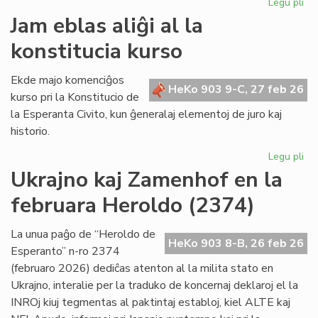
Legu pli
pri
Mo
Jam eblas aliĝi al la
ku
konstitucia kurso
de
la
re
Ekde majo komenciĝos
HeKo 903 9-C, 27 feb 26
de
kurso pri la Konstitucio de
"Li
la Esperanta Civito, kun ĝeneralaj elementoj de juro kaj
Foi
historio.
Legu pli
pri
Ja
Ukrajno kaj Zamenhof en la
eb
februara Heroldo (2374)
ali
al
la
La unua paĝo de “Heroldo de
HeKo 903 8-B, 26 feb 26
kon
Esperanto” n-ro 2374
ku
(februaro 2026) dediĉas atenton al la milita stato en
Ukrajno, interalie per la traduko de koncernaj deklaroj el la
INROj kiuj tegmentas al paktintaj establoj, kiel ALTE kaj