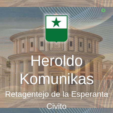
Skip
to
main
content
Heroldo
Komunikas
Retagentejo de la Esperanta
Civito