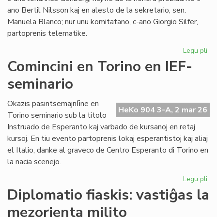
ano Bertil Nilsson kaj en alesto de la sekretario, sen.
Manuela Blanco; nur unu komitatano, c-ano Giorgio Silfer,
partoprenis telematike.
Legu pli
pri
La
Comincini en Torino en IEF-
Ko
seminario
de
EIE
kun
Okazis pasintsemajnﬁne en
HeKo 904 3-A, 2 mar 26
tre
Torino seminario sub la titolo
fr
Instruado de Esperanto kaj varbado de kursanoj en retaj
kursoj. En tiu evento partoprenis lokaj esperantistoj kaj aliaj
el Italio, danke al graveco de Centro Esperanto di Torino en
la nacia scenejo.
Legu pli
pri
Com
Diplomatio fiaskis: vastiĝas la
en
mezorienta milito
To