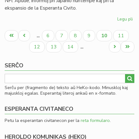
NFI. Apude, informoj pri Japanio nuntempe kaj pri la
ekspansio de la Esperanta Civito.
Legu pli
pri
Uk
Pagination
kaj
Unua
Antaŭa
Paĝo
Paĝo
Paĝo
Paĝo
Aktuala
Paĝo
6
7
8
9
10
11
…
Za
paĝo
paĝo
paĝo
en
Paĝo
Paĝo
Paĝo
Next
Last
12
13
14
…
la
page
page
fe
SERĈO
He
(2
Serĉu per (fragmento de) teksto aŭ HeKo-kodo. Minuskloj kaj
majuskloj egalas. Esperantaj literoj ankaŭ en x-formato.
ESPERANTA CIVITANECO
Petu la esperantan civitanecon per la
reta formularo
.
HEROLDO KOMUNIKAS (HEKO)