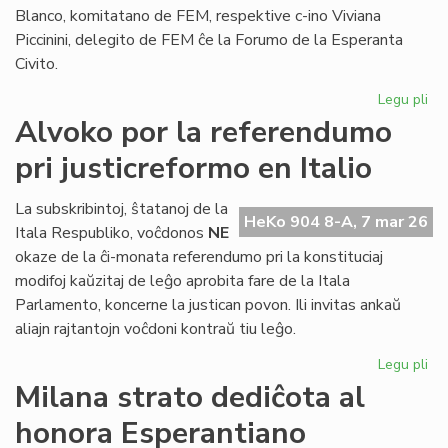
Blanco, komitatano de FEM, respektive c-ino Viviana
Piccinini, delegito de FEM ĉe la Forumo de la Esperanta
Civito.
Legu pli
pri
Es
Alvoko por la referendumo
fem
pri justicreformo en Italio
man
ho
La subskribintoj, ŝtatanoj de la
HeKo 904 8-A, 7 mar 26
Itala Respubliko, voĉdonos
NE
okaze de la ĉi-monata referendumo pri la konstituciaj
modifoj kaŭzitaj de leĝo aprobita fare de la Itala
Parlamento, koncerne la justican povon. Ili invitas ankaŭ
aliajn rajtantojn voĉdoni kontraŭ tiu leĝo.
Legu pli
pri
Al
Milana strato dediĉota al
po
honora Esperantiano
la