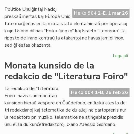
en
IEF
Politike Unuiĝintaj Nacioj
HeKo 904 2-E, 1 mar 26
se
preskaŭ inertas kaj Eŭropa Unio
tute marĝenas en la milita stato ekinta hieraŭ per operacoj
kiujn Usono diﬁnas “Epika furiozo” kaj Israelo “Leonroro”; la
riposto de Irano kontraŭ la atakantoj ne havas jam diﬁnon,
sed ĝi estas okazanta.
Legu pli
pri
Di
Monata kunsido de la
fia
redakcio de "Literatura Foiro"
vas
la
me
La redakcio de “Literatura
HeKo 904 1-B, 28 feb 26
mil
Foiro” havis sian monatan
kunsidon hieraŭ vespere en Ĉaŭdefono, en ﬁzika alesto de
tri redakcianoj kaj telematika de du aliaj; ne partoprenis nur
la redaktoro pri muziko, telematike ne atingebla; prezidis
unu el la du kunĉefredaktoroj, c-ano Alessio Giordano.