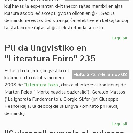
Bu
kiuj havas la esperantan civitanecon rajtas membri en ajna
ep
kultura asocio, eĉ akcepti gvidan oﬁcon en ĝi?”. Sed la
demando ne estas tiel stranga, ĉar efektive en kelkaj landoj
la ŝtatanoj ne rajtas aliĝi al eksterlanda societo.
Legu pli
pri
Me
Pli da lingvistiko en
ali
"Literatura Foiro" 235
eb
Estas pli da (inter)lingvistiko ol
HeKo 372 7-B, 3 nov 08
kutime en la oktobra numero
2008 de
“Literatura Foiro
”, danke al interesaj kontribuoj de
Marton Fejes (“Morte naskita pazigraﬁo”), Geraldo Mattos
(“La ignorata Fundamento”), Giorgio Silfer (pri Giuseppe
Peano) kaj al la decidoj de la Lingva Komitato pri kelkaj
demandoj.
Legu pli
pri
Pli