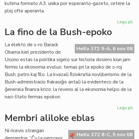
kutima formato A3, unika por esperanto-gazeto, cetere la
plej ofte aperanta.
Legu pli
pri
"H
La fino de la Bush-epoko
de
Es
La elekto de s-ro Barack
nu
HeKo 372 9-A, 6 nov 08
Obama kiel prezidento de
21
Usono estas la politika sigelo sur historia dosiero kiun jam
fermis la ekonomia evoluo: temas pri la epoko de s-roj
Bush, patro kaj ﬁlo. La kvazaŭ ﬁziokratia novliberismo de la
Bush-administracio frakasiĝis antaŭ la evidenteco de la
ĝenerala ﬁnanca krizo: la reveno al la ekonomia helpo de la
naci-ŝtato fermas epokon.
Legu pli
pri
La
Membri aliloke eblas
fin
de
Ni ricevis strangan
la
HeKo 372 8-C, 5 nov 08
demandon: “Ĉu la personoj