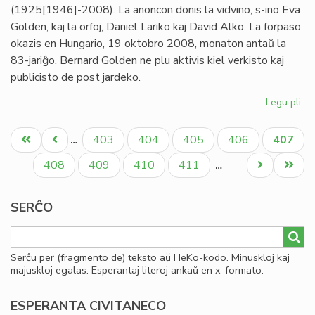
(1925[1946]-2008). La anoncon donis la vidvino, s-ino Eva
Golden, kaj la orfoj, Daniel Lariko kaj David Alko. La forpaso
okazis en Hungario, 19 oktobro 2008, monaton antaŭ la
83-jariĝo. Bernard Golden ne plu aktivis kiel verkisto kaj
publicisto de post jardeko.
Legu pli
pri
Mor
Pagination
Be
Unua
Antaŭa
Paĝo
Paĝo
Paĝo
Paĝo
Aktual
403
404
405
406
407
…
Go
paĝo
paĝo
paĝo
Paĝo
Paĝo
Paĝo
Paĝo
Next
Last
408
409
410
411
…
page
page
SERĈO
Serĉu per (fragmento de) teksto aŭ HeKo-kodo. Minuskloj kaj
majuskloj egalas. Esperantaj literoj ankaŭ en x-formato.
ESPERANTA CIVITANECO