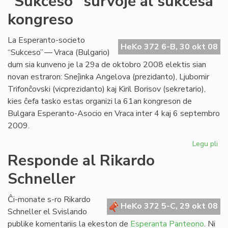
"Sukceso" survoje al sukcesa
da
kongreso
lin
en
"Li
La Esperanto-societo
HeKo 372 6-B, 30 okt 08
Foi
“Sukceso” — Vraca (Bulgario)
23
dum sia kunveno je la 29a de oktobro 2008 elektis sian
novan estraron: Sneĵinka Angelova (prezidanto), Ljubomir
Trifonĉovski (vicprezidanto) kaj Kiril Borisov (sekretario),
kies ĉefa tasko estas organizi la 61an kongreson de
Bulgara Esperanto-Asocio en Vraca inter 4 kaj 6 septembro
2009.
Legu pli
pri
"S
Responde al Rikardo
sur
Schneller
al
su
ko
Ĉi-monate s-ro Rikardo
HeKo 372 5-C, 29 okt 08
Schneller el Svislando
publike komentariis la ekeston de
Esperanta Panteono
. Ni