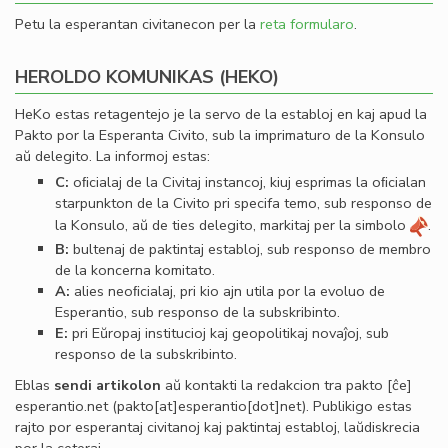
Petu la esperantan civitanecon per la
reta formularo
.
HEROLDO KOMUNIKAS (HEKO)
HeKo estas retagentejo je la servo de la establoj en kaj apud la
Pakto por la Esperanta Civito, sub la imprimaturo de la Konsulo
aŭ delegito. La informoj estas:
C:
oﬁcialaj de la Civitaj instancoj, kiuj esprimas la oﬁcialan
starpunkton de la Civito pri specifa temo, sub responso de
la Konsulo, aŭ de ties delegito, markitaj per la simbolo
.
B:
bultenaj de paktintaj establoj, sub responso de membro
de la koncerna komitato.
A:
alies neoﬁcialaj, pri kio ajn utila por la evoluo de
Esperantio, sub responso de la subskribinto.
E:
pri Eŭropaj institucioj kaj geopolitikaj novaĵoj, sub
responso de la subskribinto.
Eblas
sendi
artikolon
aŭ kontakti la redakcion tra
pakto
[ĉe]
esperantio
.
net
(pakto[at]esperantio[dot]net)
. Publikigo estas
rajto por esperantaj civitanoj kaj paktintaj establoj, laŭdiskrecia