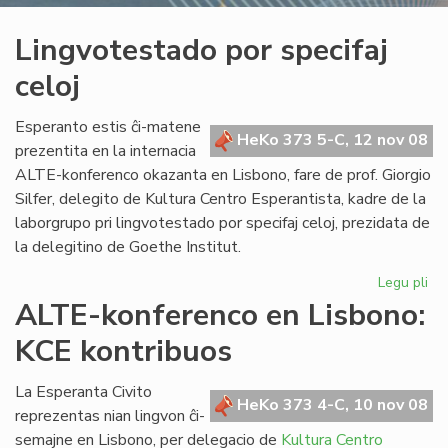
Lingvotestado por specifaj
celoj
Esperanto estis ĉi-matene
HeKo 373 5-C, 12 nov 08
prezentita en la internacia
ALTE-konferenco okazanta en Lisbono, fare de prof. Giorgio
Silfer, delegito de Kultura Centro Esperantista, kadre de la
laborgrupo pri lingvotestado por specifaj celoj, prezidata de
la delegitino de Goethe Institut.
Legu pli
pri
Li
ALTE-konferenco en Lisbono:
po
KCE kontribuos
spe
cel
La Esperanta Civito
HeKo 373 4-C, 10 nov 08
reprezentas nian lingvon ĉi-
semajne en Lisbono, per delegacio de
Kultura Centro