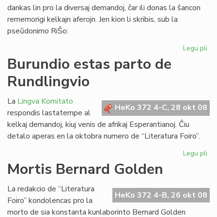
dankas lin pro la diversaj demandoj, ĉar ili donas la ŝancon
rememorigi kelkajn aferojn. Jen kion li skribis, sub la
pseŭdonimo RiŜo:
Legu pli
pri
Re
Burundio estas parto de
al
Rundlingvio
Ri
Sc
La
Lingva Komitato
HeKo 372 4-C, 28 okt 08
respondis lastatempe al
kelkaj demandoj, kiuj venis de afrikaj Esperantianoj. Ĉiu
detalo aperas en la oktobra numero de “Literatura Foiro”.
Legu pli
pri
Bu
Mortis Bernard Golden
es
pa
La redakcio de “Literatura
de
HeKo 372 4-B, 26 okt 08
Foiro” kondolencas pro la
Ru
morto de sia konstanta kunlaborinto Bernard Golden