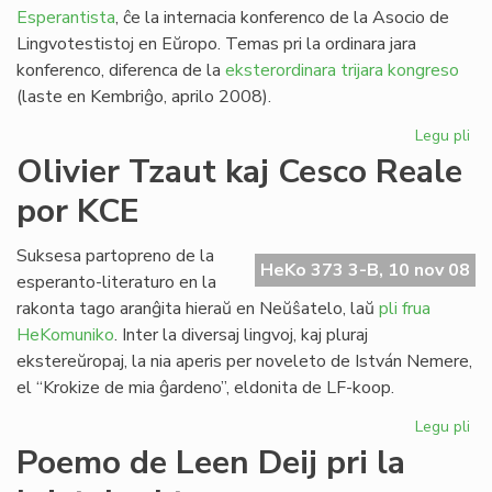
Esperantista
, ĉe la internacia konferenco de la Asocio de
Lingvotestistoj en Eŭropo. Temas pri la ordinara jara
konferenco, diferenca de la
eksterordinara trijara kongreso
(laste en Kembriĝo, aprilo 2008).
Legu pli
pri
AL
Olivier Tzaut kaj Cesco Reale
ko
por KCE
en
Lis
KC
Suksesa partopreno de la
HeKo 373 3-B, 10 nov 08
ko
esperanto-literaturo en la
rakonta tago aranĝita hieraŭ en Neŭŝatelo, laŭ
pli frua
HeKomuniko
. Inter la diversaj lingvoj, kaj pluraj
ekstereŭropaj, la nia aperis per noveleto de István Nemere,
el “Krokize de mia ĝardeno”, eldonita de LF-koop.
Legu pli
pri
Oli
Poemo de Leen Deij pri la
Tz