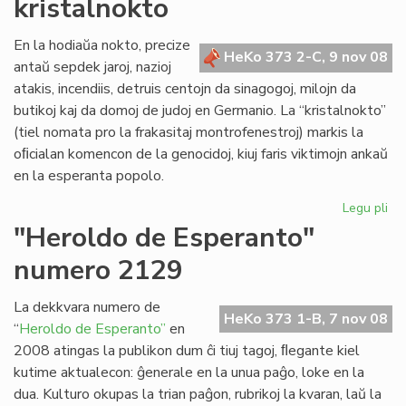
kristalnokto
kaj
Ce
Re
En la hodiaŭa nokto, precize
HeKo 373 2-C, 9 nov 08
po
antaŭ sepdek jaroj, nazioj
KC
atakis, incendiis, detruis centojn da sinagogoj, milojn da
butikoj kaj da domoj de judoj en Germanio. La “kristalnokto”
(tiel nomata pro la frakasitaj montrofenestroj) markis la
oﬁcialan komencon de la genocidoj, kiuj faris viktimojn ankaŭ
en la esperanta popolo.
Legu pli
pri
Po
"Heroldo de Esperanto"
de
numero 2129
Le
Dei
pri
La dekkvara numero de
HeKo 373 1-B, 7 nov 08
la
“
Heroldo de Esperanto”
en
kri
2008 atingas la publikon dum ĉi tiuj tagoj, ﬂegante kiel
kutime aktualecon: ĝenerale en la unua paĝo, loke en la
dua. Kulturo okupas la trian paĝon, rubrikoj la kvaran, laŭ la