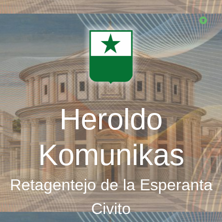
Skip
to
main
content
Heroldo
Komunikas
Retagentejo de la Esperanta
Civito