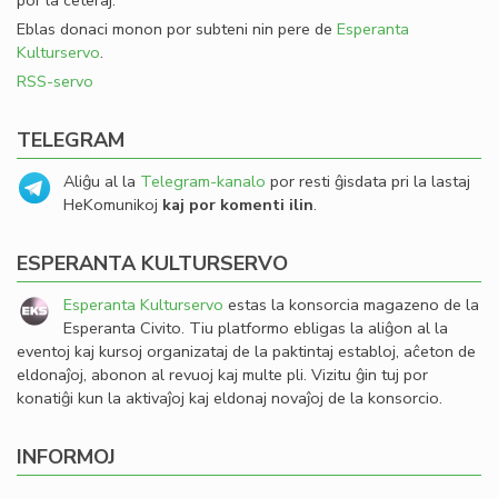
por la ceteraj.
Eblas donaci monon por subteni nin pere de
Esperanta
Kulturservo
.
RSS-servo
TELEGRAM
Aliĝu al la
Telegram-kanalo
por resti ĝisdata pri la lastaj
HeKomunikoj
kaj por komenti ilin
.
ESPERANTA KULTURSERVO
Esperanta Kulturservo
estas la konsorcia magazeno de la
Esperanta Civito. Tiu platformo ebligas la aliĝon al la
eventoj kaj kursoj organizataj de la paktintaj establoj, aĉeton de
eldonaĵoj, abonon al revuoj kaj multe pli. Vizitu ĝin tuj por
konatiĝi kun la aktivaĵoj kaj eldonaj novaĵoj de la konsorcio.
INFORMOJ