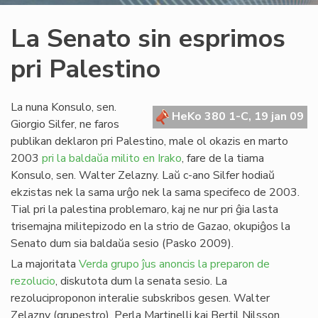
La Senato sin esprimos
pri Palestino
La nuna Konsulo, sen.
HeKo 380 1-C, 19 jan 09
Giorgio Silfer, ne faros
publikan deklaron pri Palestino, male ol okazis en marto
2003
pri la baldaŭa milito en Irako
, fare de la tiama
Konsulo, sen. Walter Zelazny. Laŭ c-ano Silfer hodiaŭ
ekzistas nek la sama urĝo nek la sama specifeco de 2003.
Tial pri la palestina problemaro, kaj ne nur pri ĝia lasta
trisemajna militepizodo en la strio de Gazao, okupiĝos la
Senato dum sia baldaŭa sesio (Pasko 2009).
La majoritata
Verda grupo ĵus anoncis la preparon de
rezolucio
, diskutota dum la senata sesio. La
rezoluciproponon interalie subskribos gesen. Walter
Zelazny (grupestro), Perla Martinelli kaj Bertil Nilsson.