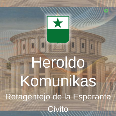
Skip
to
main
content
Heroldo
Komunikas
Retagentejo de la Esperanta
Civito