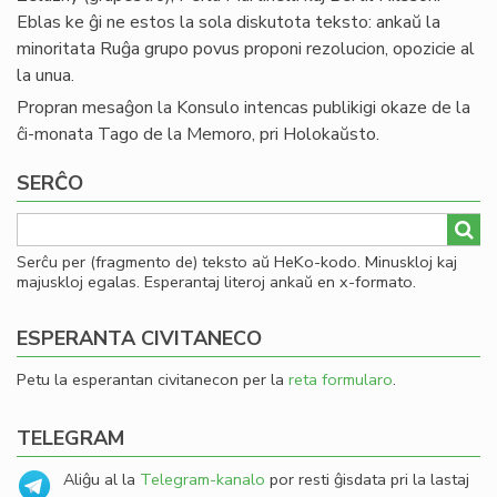
Eblas ke ĝi ne estos la sola diskutota teksto: ankaŭ la
minoritata Ruĝa grupo povus proponi rezolucion, opozicie al
la unua.
Propran mesaĝon la Konsulo intencas publikigi okaze de la
ĉi-monata Tago de la Memoro, pri Holokaŭsto.
SERĈO
Serĉu per (fragmento de) teksto aŭ HeKo-kodo. Minuskloj kaj
majuskloj egalas. Esperantaj literoj ankaŭ en x-formato.
ESPERANTA CIVITANECO
Petu la esperantan civitanecon per la
reta formularo
.
TELEGRAM
Aliĝu al la
Telegram-kanalo
por resti ĝisdata pri la lastaj