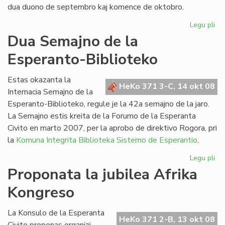
dua duono de septembro kaj komence de oktobro.
Legu pli
pri
He
Dua Semajno de la
de
Esperanto-Biblioteko
Es
n-
ro
Estas okazanta la
HeKo 371 3-C, 14 okt 08
21
Internacia Semajno de la
Esperanto-Biblioteko, regule je la 42a semajno de la jaro.
La Semajno estis kreita de la Forumo de la Esperanta
Civito en marto 2007, per la aprobo de direktivo Rogora, pri
la
Komuna Integrita Biblioteka Sistemo de Esperantio
.
Legu pli
pri
Du
Proponata la jubilea Afrika
Se
Kongreso
de
la
Es
La Konsulo de la Esperanta
HeKo 371 2-B, 13 okt 08
Bib