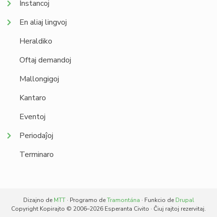
Instancoj
En aliaj lingvoj
Heraldiko
Oftaj demandoj
Mallongigoj
Kantaro
Eventoj
Periodaĵoj
Terminaro
Dizajno de
MTT
· Programo de
Tramontána
· Funkcio de
Drupal
Copyright Kopirajto © 2006–2026 Esperanta Civito · Ĉiuj rajtoj rezervitaj.