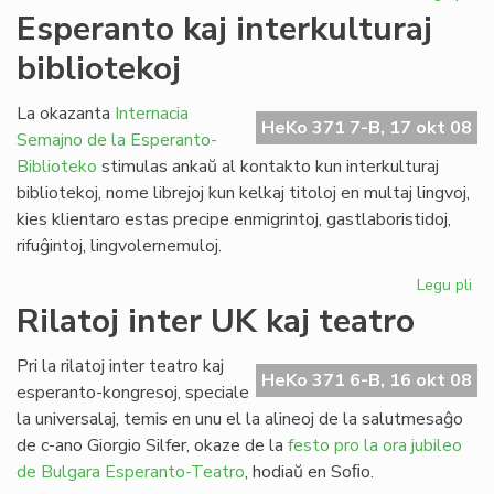
La
Esperanto kaj interkulturaj
kul
bibliotekoj
de
Gor
inv
La okazanta
Internacia
HeKo 371 7-B, 17 okt 08
Semajno de la Esperanto-
Biblioteko
stimulas ankaŭ al kontakto kun interkulturaj
bibliotekoj, nome librejoj kun kelkaj titoloj en multaj lingvoj,
kies klientaro estas precipe enmigrintoj, gastlaboristidoj,
rifuĝintoj, lingvolernemuloj.
Legu pli
pri
Es
Rilatoj inter UK kaj teatro
kaj
int
Pri la rilatoj inter teatro kaj
bib
HeKo 371 6-B, 16 okt 08
esperanto-kongresoj, speciale
la universalaj, temis en unu el la alineoj de la salutmesaĝo
de c-ano Giorgio Silfer, okaze de la
festo pro la ora jubileo
de Bulgara Esperanto-Teatro
, hodiaŭ en Soﬁo.