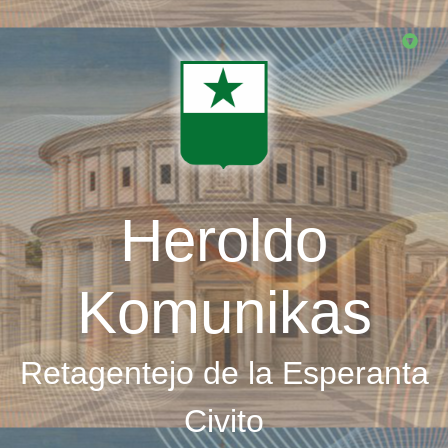
Skip
to
main
content
Heroldo
Komunikas
Retagentejo de la Esperanta
Civito