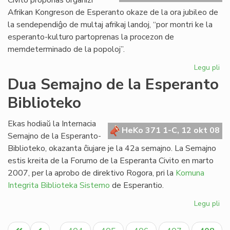
Civito proponas organizi
Afrikan Kongreson de Esperanto okaze de la ora jubileo de
la sendependiĝo de multaj afrikaj landoj, “por montri ke la
esperanto-kulturo partoprenas la procezon de
memdeterminado de la popoloj”.
Legu pli
pri
Pr
Dua Semajno de la Esperanto
la
Biblioteko
jub
Afr
Ko
Ekas hodiaŭ la Internacia
HeKo 371 1-C, 12 okt 08
Semajno de la Esperanto-
Biblioteko, okazanta ĉiujare je la 42a semajno. La Semajno
estis kreita de la Forumo de la Esperanta Civito en marto
2007, per la aprobo de direktivo Rogora, pri la
Komuna
Integrita Biblioteka Sistemo
de Esperantio.
Legu pli
pri
Du
Pagination
Se