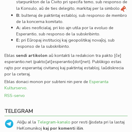
starpunkton de la Civito pri specifa temo, sub responso de
la Konsulo, aŭ de ties delegito, markitaj per la simbolo
.
B:
bultenaj de paktintaj establoj, sub responso de membro
de la koncerna komitato.
A:
alies neoﬁcialaj, pri kio ajn utila por la evoluo de
Esperantio, sub responso de la subskribinto.
E:
pri Eŭropaj institucioj kaj geopolitikaj novaĵoj, sub
responso de la subskribinto.
Eblas
sendi
artikolon
aŭ kontakti la redakcion tra
pakto
[ĉe]
esperantio
.
net
(pakto[at]esperantio[dot]net)
. Publikigo estas
rajto por esperantaj civitanoj kaj paktintaj establoj, laŭdiskrecia
por la ceteraj.
Eblas donaci monon por subteni nin pere de
Esperanta
Kulturservo
.
RSS-servo
TELEGRAM
Aliĝu al la
Telegram-kanalo
por resti ĝisdata pri la lastaj
HeKomunikoj
kaj por komenti ilin
.