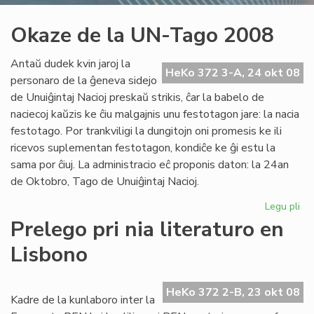
Okaze de la UN-Tago 2008
Antaŭ dudek kvin jaroj la
HeKo 372 3-A, 24 okt 08
personaro de la ĝeneva sidejo
de Unuiĝintaj Nacioj preskaŭ strikis, ĉar la babelo de
naciecoj kaŭzis ke ĉiu malgajnis unu festotagon jare: la nacia
festotago. Por trankviligi la dungitojn oni promesis ke ili
ricevos suplementan festotagon, kondiĉe ke ĝi estu la
sama por ĉiuj. La administracio eĉ proponis daton: la 24an
de Oktobro, Tago de Unuiĝintaj Nacioj.
Legu pli
pri
Ok
Prelego pri nia literaturo en
de
Lisbono
la
UN
Ta
HeKo 372 2-B, 23 okt 08
20
Kadre de la kunlaboro inter la