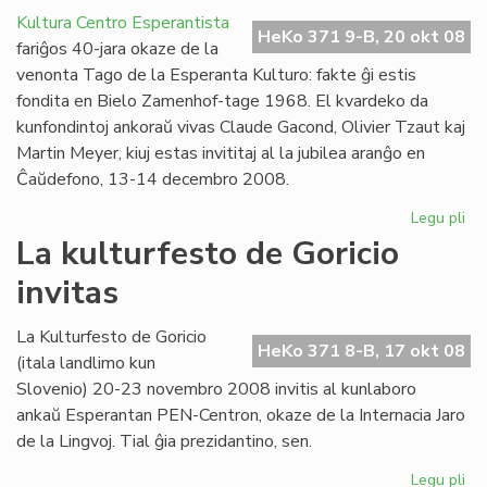
l'
Kultura Centro Esperantista
ma
HeKo 371 9-B, 20 okt 08
fariĝos 40-jara okaze de la
en
venonta Tago de la Esperanta Kulturo: fakte ĝi estis
cer
fondita en Bielo Zamenhof-tage 1968. El kvardeko da
UE
kunfondintoj ankoraŭ vivas Claude Gacond, Olivier Tzaut kaj
me
Martin Meyer, kiuj estas invititaj al la jubilea aranĝo en
Ĉaŭdefono, 13-14 decembro 2008.
Legu pli
pri
KC
La kulturfesto de Goricio
40
invitas
jar
en
de
La Kulturfesto de Goricio
HeKo 371 8-B, 17 okt 08
(itala landlimo kun
Slovenio) 20-23 novembro 2008 invitis al kunlaboro
ankaŭ Esperantan PEN-Centron, okaze de la Internacia Jaro
de la Lingvoj. Tial ĝia prezidantino, sen.
Legu pli
pri