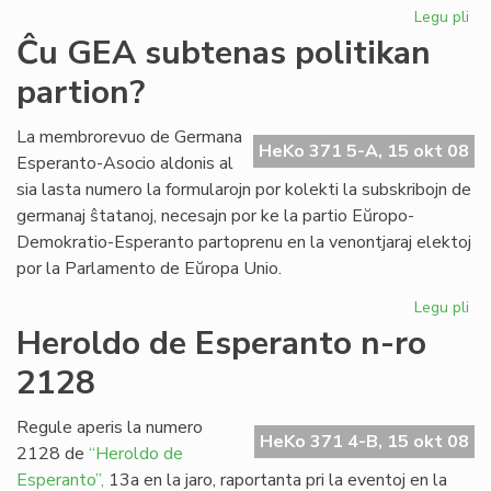
Legu pli
pri
Ril
Ĉu GEA subtenas politikan
int
partion?
UK
kaj
tea
La membrorevuo de Germana
HeKo 371 5-A, 15 okt 08
Esperanto-Asocio aldonis al
sia lasta numero la formularojn por kolekti la subskribojn de
germanaj ŝtatanoj, necesajn por ke la partio Eŭropo-
Demokratio-Esperanto partoprenu en la venontjaraj elektoj
por la Parlamento de Eŭropa Unio.
Legu pli
pri
Ĉu
Heroldo de Esperanto n-ro
GE
2128
su
pol
par
Regule aperis la numero
HeKo 371 4-B, 15 okt 08
2128 de
“Heroldo de
Esperanto”,
13a en la jaro, raportanta pri la eventoj en la