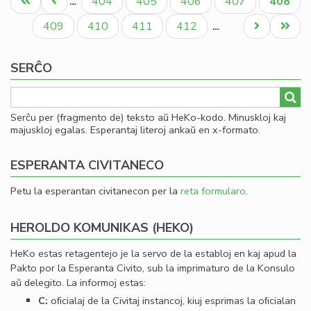
Unua
Antaŭa
Paĝo
Paĝo
Paĝo
Paĝo
Aktual
404
405
406
407
408
…
de
paĝo
paĝo
paĝo
la
Paĝo
Paĝo
Paĝo
Paĝo
Next
Last
409
410
411
412
…
Es
page
page
Bib
SERĈO
Serĉu per (fragmento de) teksto aŭ HeKo-kodo. Minuskloj kaj
majuskloj egalas. Esperantaj literoj ankaŭ en x-formato.
ESPERANTA CIVITANECO
Petu la esperantan civitanecon per la
reta formularo
.
HEROLDO KOMUNIKAS (HEKO)
HeKo estas retagentejo je la servo de la establoj en kaj apud la
Pakto por la Esperanta Civito, sub la imprimaturo de la Konsulo
aŭ delegito. La informoj estas:
C:
oﬁcialaj de la Civitaj instancoj, kiuj esprimas la oﬁcialan