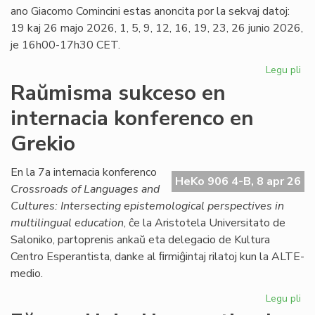
ano Giacomo Comincini estas anoncita por la sekvaj datoj:
19 kaj 26 majo 2026, 1, 5, 9, 12, 16, 19, 23, 26 junio 2026,
je 16h00-17h30 CET.
Legu pli
pri
Ka
Raŭmisma sukceso en
de
internacia konferenco en
la
ku
Grekio
pri
kon
En la 7a internacia konferenco
jur
HeKo 906 4-B, 8 apr 26
Crossroads of Languages and
Cultures: Intersecting epistemological perspectives in
multilingual education
, ĉe la Aristotela Universitato de
Saloniko, partoprenis ankaŭ eta delegacio de Kultura
Centro Esperantista, danke al ﬁrmiĝintaj rilatoj kun la ALTE-
medio.
Legu pli
pri
Ra