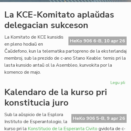
La KCE-Komitato aplaŭdas
delegacian sukceson
La Komitato de KCE kunsidis
HeKo 906 6-B, 10 apr 26
en pleno hodiaŭ en
Ĉaŭdefono, kun la telematika partopreno de la eksterlandaj
membroj, sub la prezido de c-ano Stano Keable: temis pri la
lasta kunsido antaŭ ol la Asembleo, kunvokita por la
komenco de majo.
Legu pli
pri
La
Kalendaro de la kurso pri
KC
konstitucia juro
Ko
ap
de
Sub la aŭspicio de la Esplora
HeKo 906 5-B, 9 apr 26
su
Instituto de Esperantologio, la
kurso pri la
Konstitucio de la Esperanta Civito
gvidota de c-