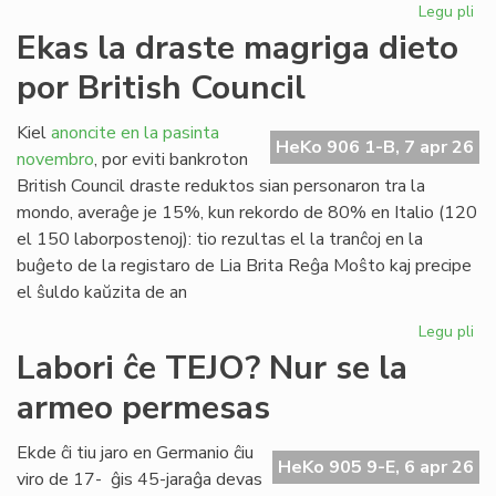
Legu pli
pri
"D
Ekas la draste magriga dieto
Ra
por British Council
al
San
en
Kiel
anoncite en la pasinta
HeKo 906 1-B, 7 apr 26
Ĉer
novembro
, por eviti bankroton
British Council draste reduktos sian personaron tra la
mondo, averaĝe je 15%, kun rekordo de 80% en Italio (120
el 150 laborpostenoj): tio rezultas el la tranĉoj en la
buĝeto de la registaro de Lia Brita Reĝa Moŝto kaj precipe
el ŝuldo kaŭzita de an
Legu pli
pri
Ek
Labori ĉe TEJO? Nur se la
la
armeo permesas
dr
ma
die
Ekde ĉi tiu jaro en Germanio ĉiu
HeKo 905 9-E, 6 apr 26
po
viro de 17- ĝis 45-jaraĝa devas
Bri