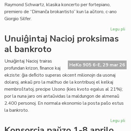
Raymond Schwartz, klasika koncerto per fortepiano,
premiero de “Dimanĉa brokantisto” kun la aŭtoro, c-ano
Giorgio Silfer.
Legu pli
pri
Pr
Unuiĝintaj Nacioj proksimas
la
al bankroto
pr
de
la
Unuiĝintaj Nacioj trairas
HeKo 905 6-E, 29 mar 26
15
profundan krizon, ﬁnance kaj
KE
ekziste: ĝia deﬁcito superas okcent milionojn da usonaj
dolaroj, ankaŭ pro la malfruo de la kontribuoj el kelkaj
membroŝtatoj, precipe Usono (kies kvoto egalus al 21%);
por la nuna jaro oni antaŭvidas la maldungon de almenaŭ
2.400 personoj. En normala ekonomio la posta paŝo estus
la bankroto.
Legu pli
pri
Unu
Konsorcia paŭzo 1-8 aprilo