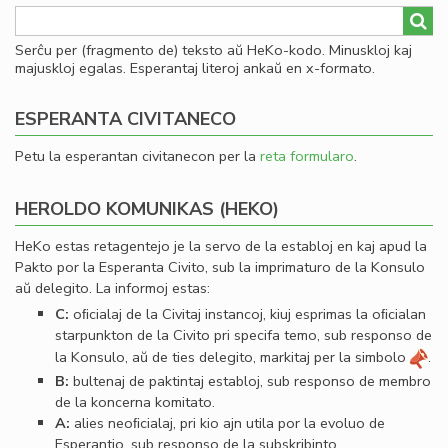
Serĉu per (fragmento de) teksto aŭ HeKo-kodo. Minuskloj kaj
majuskloj egalas. Esperantaj literoj ankaŭ en x-formato.
ESPERANTA CIVITANECO
Petu la esperantan civitanecon per la
reta formularo
.
HEROLDO KOMUNIKAS (HEKO)
HeKo estas retagentejo je la servo de la establoj en kaj apud la
Pakto por la Esperanta Civito, sub la imprimaturo de la Konsulo
aŭ delegito. La informoj estas:
C:
oﬁcialaj de la Civitaj instancoj, kiuj esprimas la oﬁcialan
starpunkton de la Civito pri specifa temo, sub responso de
la Konsulo, aŭ de ties delegito, markitaj per la simbolo
.
B:
bultenaj de paktintaj establoj, sub responso de membro
de la koncerna komitato.
A:
alies neoﬁcialaj, pri kio ajn utila por la evoluo de
Esperantio, sub responso de la subskribinto.