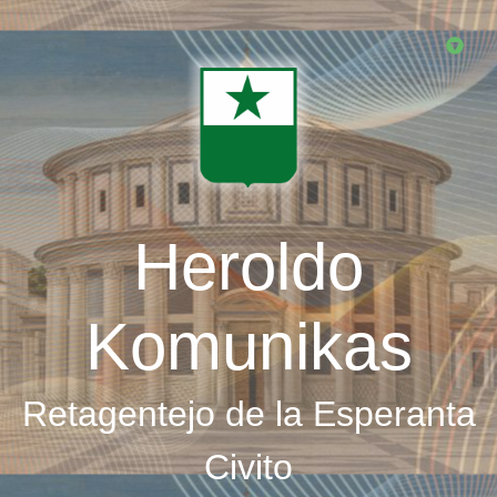
Skip
to
main
content
Heroldo
Komunikas
Retagentejo de la Esperanta
Civito