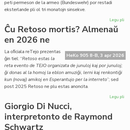
peti permeson de la armeo (Bundeswehr) por restadi
Co
eksterlande pli ol tri monatojn sinsekve.
Legu pli
pri
Lab
Ĉu Retoso mortis? Almenaŭ
ĉe
en 2026 ne
TE
Nu
se
La oﬁciala reTejo prezentas
HeKo 905 8-B, 3 apr 2026
la
ĝin tiel: “
Retoso estas la
ar
reta evento de TEJO organizata de junuloj kaj por junuloj;
pe
ĝi donas al la homoj la eblon amuziĝi, lerni kaj renkontiĝi
kun (novaj) amikoj en Esperantujo per la interreto
”; sed
post 2025 Retoso ne plu estas anoncita.
Legu pli
pri
Ĉu
Giorgio Di Nucci,
Re
interpretonto de Raymond
mor
Al
Schwartz
en