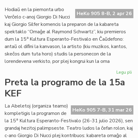
20
Hodiaŭ en la piemonta urbo
ne
HeKo 905 8-B, 2 apr 26
Verĉelo c-anoj Giorgio Di Nucci
kaj Giorgio Silfer komencis la preparon de la kabareta
spektaklo “Omaĝe al Raymond Schwartz”, kiu premieros
a
dum la 15
Kultura Esperanto-Festivalo en Ĉaŭdefono:
antaŭ ol diﬁni la kanvason, la artisto (kiu muzikos, kantos,
skeĉos dum tuta horo) studis la personecon de la
lorendevena verkisto, por plej kongrui kun la oma
Legu pli
pri
Gio
Preta la programo de la 15a
Di
KEF
Nuc
int
de
La Abeletoj (organiza teamo)
HeKo 905 7-B, 31 mar 26
Ra
kompletigis la programon de
Sc
a
la 15
Kultura Esperanto-Festivalo (26-31 julio 2026), sen
grandaj hezitoj palimpseste. Teatro ludos la ĉefan rolon, kaj
c-ano Giorgio Di Nucci plej kontribuos: kabareta omaĝo al