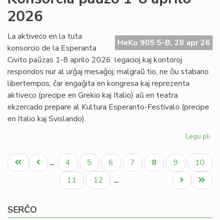
Nac
2026
pr
al
ba
La aktiveco en la tuta
HeKo 905 5-B, 28 apr 26
konsorcio de la Esperanta
Civito paŭzas 1-8 aprilo 2026: legacioj kaj kontoroj
respondos nur al urĝaj mesaĝoj; malgraŭ tio, ne ĉiu stabano
libertempos, ĉar engaĝita en kongresa kaj reprezenta
aktiveco (precipe en Grekio kaj Italio) aŭ en teatra
ekzercado prepare al Kultura Esperanto-Festivalo (precipe
en Italio kaj Svislando).
Legu pli
pri
Ko
Pagination
pa
Unua
Antaŭa
Paĝo
Paĝo
Paĝo
Paĝo
Aktuala
Paĝo
Paĝo
4
5
6
7
8
9
10
…
1-
paĝo
paĝo
paĝo
8
Paĝo
Paĝo
Next
Last
11
12
…
apr
page
page
20
SERĈO