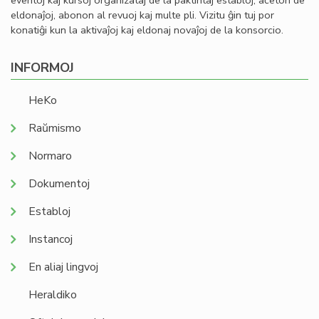
eventoj kaj kursoj organizataj de la paktintaj establoj, aĉeton de
eldonaĵoj, abonon al revuoj kaj multe pli. Vizitu ĝin tuj por
konatiĝi kun la aktivaĵoj kaj eldonaj novaĵoj de la konsorcio.
INFORMOJ
HeKo
Raŭmismo
Normaro
Dokumentoj
Establoj
Instancoj
En aliaj lingvoj
Heraldiko