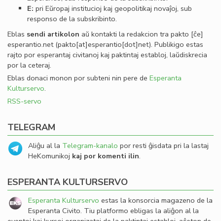
E:
pri Eŭropaj institucioj kaj geopolitikaj novaĵoj, sub
responso de la subskribinto.
Eblas
sendi
artikolon
aŭ kontakti la redakcion tra
pakto
[ĉe]
esperantio
.
net
(pakto[at]esperantio[dot]net)
. Publikigo estas
rajto por esperantaj civitanoj kaj paktintaj establoj, laŭdiskrecia
por la ceteraj.
Eblas donaci monon por subteni nin pere de
Esperanta
Kulturservo
.
RSS-servo
TELEGRAM
Aliĝu al la
Telegram-kanalo
por resti ĝisdata pri la lastaj
HeKomunikoj
kaj por komenti ilin
.
ESPERANTA KULTURSERVO
Esperanta Kulturservo
estas la konsorcia magazeno de la
Esperanta Civito. Tiu platformo ebligas la aliĝon al la