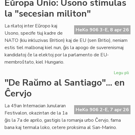
Eŭropa Unio: Usono stimulas
su
la "secesian militon"
en
int
ko
La rilatoj inter Eŭropo kaj
HeKo 906 3-E, 8 apr 26
en
Usono, specife tiuj kadre de
Gr
NATO (kiu inkluzivas Brition) kaj de EU (sen Britio), neniam
estis tiel malbonaj kiel nun, ĝis la apogo de suverenismaj
kandidatoj ĉe la elektoj por la parlamento de EU-
membroŝtato, kiel Hungario.
Legu pli
pri
Eŭ
"De Raŭmo al Santiago"... en
Uni
Ĉervjo
Us
sti
la
La 49an Internacian Junularan
HeKo 906 2-E, 7 apr 26
"s
Festivalon, okazintan de la 1a
mil
ĝis la 7a de aprilo, gastigis la romanja urbo Ĉervjo, fama
bana kaj termala loko, cetere proksima al San-Marino.