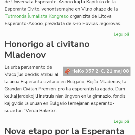
de Universala Esperanto-Asocio kaj la Kapitulo de la
Esperanta Civito, venontsemajne en Vilno okaze de la
Tutmonda Ĵurnalista Kongreso
organizita de Litova
Esperanto-Asocio, prezidata de s-ro Povilas Jegorovas.
Legu pli
pri
UE
Honorigo al civitano
Est
Mladenov
kaj
Kap
en
La urba parlamento de
HeKo 357 2-C, 21 maj 08
Vil
Vraco ĵus decidis atribui al
la unua Esperanta civitano en Bulgario, Bojĉo Mladenov, la
Grandan Civitan Premion, pro lia esperantista agado. Dum
kelkaj jardekoj li instruis nian lingvon en la gimnazio, fondis
kaj gvidis la unuan en Bulgario lernejanan esperanto-
societon “Verda Raketo”.
Legu pli
pri
Ho
Nova etapo por la Esperanta
al