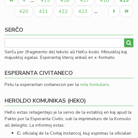
Unua
Antaŭa
Paĝo
Paĝo
Paĝo
Paĝo
Aktual
415
416
417
418
419
…
un
paĝo
paĝo
paĝo
jub
Paĝo
Paĝo
Paĝo
Paĝo
Next
Last
420
421
422
423
…
me
page
page
SERĈO
Serĉu per (fragmento de) teksto aŭ HeKo-kodo. Minuskloj kaj
majuskloj egalas. Esperantaj literoj ankaŭ en x-formato.
ESPERANTA CIVITANECO
Petu la esperantan civitanecon per la
reta formularo
.
HEROLDO KOMUNIKAS (HEKO)
HeKo estas retagentejo je la servo de la establoj en kaj apud la
Pakto por la Esperanta Civito, sub la imprimaturo de la Konsulo
aŭ delegito. La informoj estas:
C:
oﬁcialaj de la Civitaj instancoj, kiuj esprimas la oﬁcialan