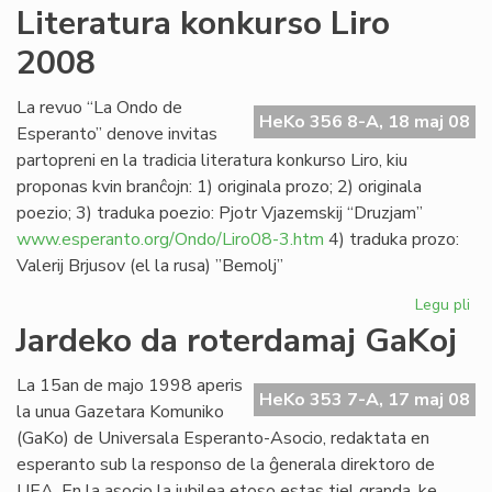
"L
Literatura konkurso Liro
lin
2008
se
Ve
de
La revuo “La Ondo de
HeKo 356 8-A, 18 maj 08
la
Esperanto” denove invitas
Jar
partopreni en la tradicia literatura konkurso Liro, kiu
proponas kvin branĉojn: 1) originala prozo; 2) originala
poezio; 3) traduka poezio: Pjotr Vjazemskij “Druzjam”
www.esperanto.org/Ondo/Liro08-3.htm
4) traduka prozo:
Valerij Brjusov (el la rusa) ”Bemolj”
Legu pli
pri
Lit
Jardeko da roterdamaj GaKoj
ko
Lir
La 15an de majo 1998 aperis
20
HeKo 353 7-A, 17 maj 08
la unua Gazetara Komuniko
(GaKo) de Universala Esperanto-Asocio, redaktata en
esperanto sub la responso de la ĝenerala direktoro de
UEA. En la asocio la jubilea etoso estas tiel granda, ke