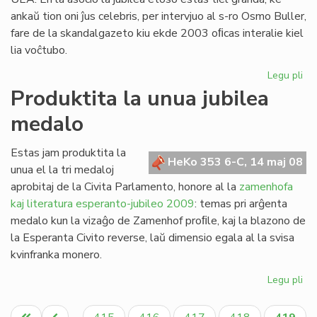
ankaŭ tion oni ĵus celebris, per intervjuo al s-ro Osmo Buller,
fare de la skandalgazeto kiu ekde 2003 oﬁcas interalie kiel
lia voĉtubo.
Legu pli
pri
Ja
Produktita la unua jubilea
da
medalo
ro
Ga
Estas jam produktita la
HeKo 353 6-C, 14 maj 08
unua el la tri medaloj
aprobitaj de la Civita Parlamento, honore al la
zamenhofa
kaj literatura esperanto-jubileo 2009
: temas pri arĝenta
medalo kun la vizaĝo de Zamenhof proﬁle, kaj la blazono de
la Esperanta Civito reverse, laŭ dimensio egala al la svisa
kvinfranka monero.
Legu pli
pri
Pro
Pagination
la