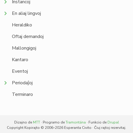
Instancoj
En aliaj lingvoj
Heraldiko
Oftaj demandoj
Mallongigoj
Kantaro
Eventoj
Periodaĵoj
Terminaro
Dizajno de
MTT
· Programo de
Tramontána
· Funkcio de
Drupal
Copyright Kopirajto © 2006–2026 Esperanta Civito · Ĉiuj rajtoj rezervitaj.