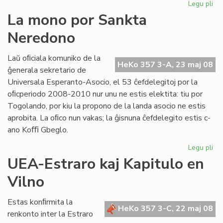
Legu pli
pri
est
Esp
La mono por Sankta
are
Neredono
en
Mo
Laŭ oﬁciala komuniko de la
HeKo 357 3-A, 23 maj 08
ĝenerala sekretario de
Universala Esperanto-Asocio, el 53 ĉefdelegitoj por la
oﬁcperiodo 2008-2010 nur unu ne estis elektita: tiu por
Togolando, por kiu la propono de la landa asocio ne estis
aprobita. La oﬁco nun vakas; la ĝisnuna ĉefdelegito estis c-
ano Koﬃ Gbeglo.
Legu pli
pri
La
UEA-Estraro kaj Kapitulo en
mo
Vilno
po
Sa
Ne
Estas konﬁrmita la
HeKo 357 3-C, 22 maj 08
renkonto inter la Estraro