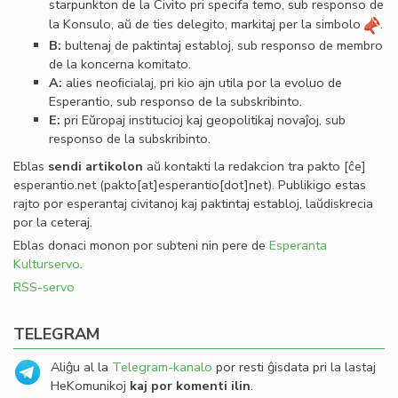
starpunkton de la Civito pri specifa temo, sub responso de
la Konsulo, aŭ de ties delegito, markitaj per la simbolo
.
B:
bultenaj de paktintaj establoj, sub responso de membro
de la koncerna komitato.
A:
alies neoﬁcialaj, pri kio ajn utila por la evoluo de
Esperantio, sub responso de la subskribinto.
E:
pri Eŭropaj institucioj kaj geopolitikaj novaĵoj, sub
responso de la subskribinto.
Eblas
sendi
artikolon
aŭ kontakti la redakcion tra
pakto
[ĉe]
esperantio
.
net
(pakto[at]esperantio[dot]net)
. Publikigo estas
rajto por esperantaj civitanoj kaj paktintaj establoj, laŭdiskrecia
por la ceteraj.
Eblas donaci monon por subteni nin pere de
Esperanta
Kulturservo
.
RSS-servo
TELEGRAM
Aliĝu al la
Telegram-kanalo
por resti ĝisdata pri la lastaj
HeKomunikoj
kaj por komenti ilin
.