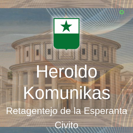
Skip
to
main
content
Heroldo
Komunikas
Retagentejo de la Esperanta
Civito