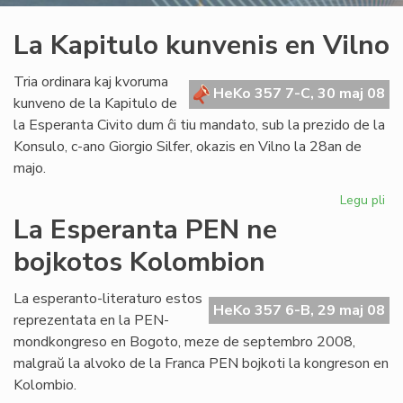
La Kapitulo kunvenis en Vilno
Tria ordinara kaj kvoruma
HeKo 357 7-C, 30 maj 08
kunveno de la Kapitulo de
la Esperanta Civito dum ĉi tiu mandato, sub la prezido de la
Konsulo, c-ano Giorgio Silfer, okazis en Vilno la 28an de
majo.
Legu pli
pri
La
La Esperanta PEN ne
Kap
bojkotos Kolombion
ku
en
Vil
La esperanto-literaturo estos
HeKo 357 6-B, 29 maj 08
reprezentata en la PEN-
mondkongreso en Bogoto, meze de septembro 2008,
malgraŭ la alvoko de la Franca PEN bojkoti la kongreson en
Kolombio.