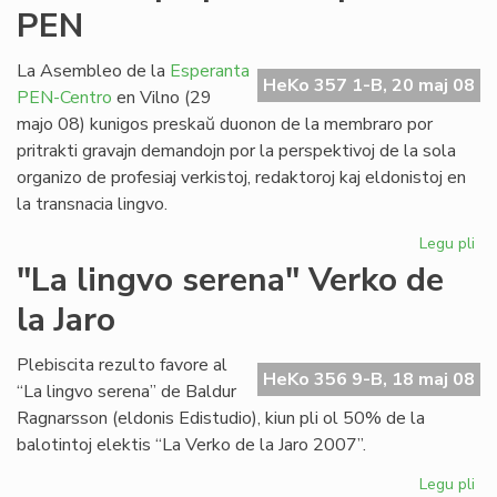
PEN
civ
Ml
La Asembleo de la
Esperanta
HeKo 357 1-B, 20 maj 08
PEN-Centro
en Vilno (29
majo 08) kunigos preskaŭ duonon de la membraro por
pritrakti gravajn demandojn por la perspektivoj de la sola
organizo de profesiaj verkistoj, redaktoroj kaj eldonistoj en
la transnacia lingvo.
Legu pli
pri
No
"La lingvo serena" Verko de
et
la Jaro
po
la
Es
Plebiscita rezulto favore al
HeKo 356 9-B, 18 maj 08
PE
“La lingvo serena” de Baldur
Ragnarsson (eldonis Edistudio), kiun pli ol 50% de la
balotintoj elektis “La Verko de la Jaro 2007”.
Legu pli
pri