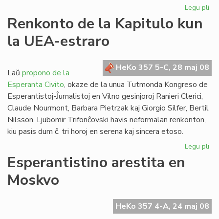
Legu pli
pri
La
Renkonto de la Kapitulo kun
Es
la UEA-estraro
PE
ne
bo
HeKo 357 5-C, 28 maj 08
Ko
Laŭ
propono de la
Esperanta Civito
, okaze de la unua Tutmonda Kongreso de
Esperantistoj-Ĵurnalistoj en Vilno gesinjoroj Ranieri Clerici,
Claude Nourmont, Barbara Pietrzak kaj Giorgio Silfer, Bertil
Nilsson, Ljubomir Trifonĉovski havis neformalan renkonton,
kiu pasis dum ĉ. tri horoj en serena kaj sincera etoso.
Legu pli
pri
Re
Esperantistino arestita en
de
Moskvo
la
Kap
ku
HeKo 357 4-A, 24 maj 08
la
UE