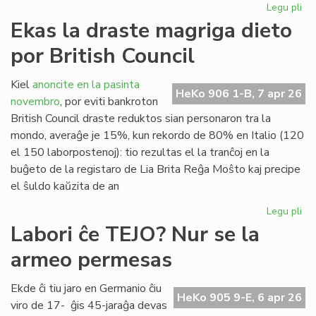
Legu pli
pri
"D
Ekas la draste magriga dieto
Ra
por British Council
al
San
en
Kiel
anoncite en la pasinta
HeKo 906 1-B, 7 apr 26
Ĉer
novembro
, por eviti bankroton
British Council draste reduktos sian personaron tra la
mondo, averaĝe je 15%, kun rekordo de 80% en Italio (120
el 150 laborpostenoj): tio rezultas el la tranĉoj en la
buĝeto de la registaro de Lia Brita Reĝa Moŝto kaj precipe
el ŝuldo kaŭzita de an
Legu pli
pri
Ek
Labori ĉe TEJO? Nur se la
la
armeo permesas
dr
ma
die
Ekde ĉi tiu jaro en Germanio ĉiu
HeKo 905 9-E, 6 apr 26
po
viro de 17- ĝis 45-jaraĝa devas
Bri