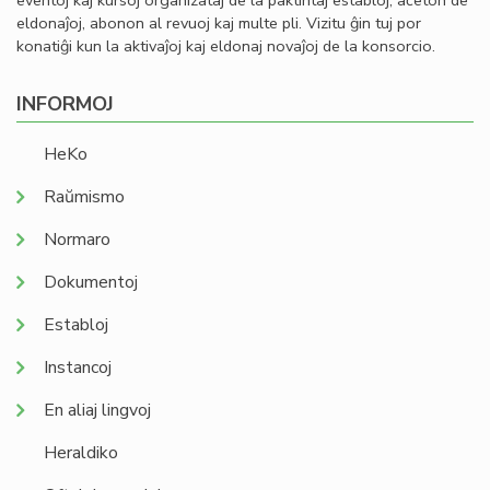
eventoj kaj kursoj organizataj de la paktintaj establoj, aĉeton de
eldonaĵoj, abonon al revuoj kaj multe pli. Vizitu ĝin tuj por
konatiĝi kun la aktivaĵoj kaj eldonaj novaĵoj de la konsorcio.
INFORMOJ
HeKo
Raŭmismo
Normaro
Dokumentoj
Establoj
Instancoj
En aliaj lingvoj
Heraldiko