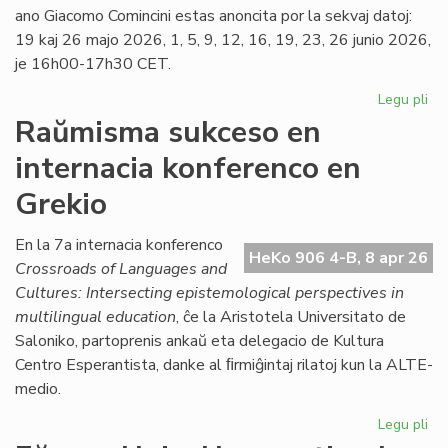
ano Giacomo Comincini estas anoncita por la sekvaj datoj:
19 kaj 26 majo 2026, 1, 5, 9, 12, 16, 19, 23, 26 junio 2026,
je 16h00-17h30 CET.
Legu pli
pri
Ka
Raŭmisma sukceso en
de
internacia konferenco en
la
ku
Grekio
pri
kon
En la 7a internacia konferenco
jur
HeKo 906 4-B, 8 apr 26
Crossroads of Languages and
Cultures: Intersecting epistemological perspectives in
multilingual education
, ĉe la Aristotela Universitato de
Saloniko, partoprenis ankaŭ eta delegacio de Kultura
Centro Esperantista, danke al ﬁrmiĝintaj rilatoj kun la ALTE-
medio.
Legu pli
pri
Ra