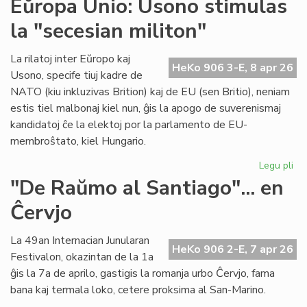
Eŭropa Unio: Usono stimulas
su
la "secesian militon"
en
int
ko
La rilatoj inter Eŭropo kaj
HeKo 906 3-E, 8 apr 26
en
Usono, specife tiuj kadre de
Gr
NATO (kiu inkluzivas Brition) kaj de EU (sen Britio), neniam
estis tiel malbonaj kiel nun, ĝis la apogo de suverenismaj
kandidatoj ĉe la elektoj por la parlamento de EU-
membroŝtato, kiel Hungario.
Legu pli
pri
Eŭ
"De Raŭmo al Santiago"... en
Uni
Ĉervjo
Us
sti
la
La 49an Internacian Junularan
HeKo 906 2-E, 7 apr 26
"s
Festivalon, okazintan de la 1a
mil
ĝis la 7a de aprilo, gastigis la romanja urbo Ĉervjo, fama
bana kaj termala loko, cetere proksima al San-Marino.