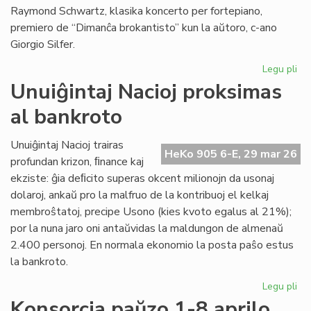
Raymond Schwartz, klasika koncerto per fortepiano,
premiero de “Dimanĉa brokantisto” kun la aŭtoro, c-ano
Giorgio Silfer.
Legu pli
pri
Pr
Unuiĝintaj Nacioj proksimas
la
al bankroto
pr
de
la
Unuiĝintaj Nacioj trairas
HeKo 905 6-E, 29 mar 26
15
profundan krizon, ﬁnance kaj
KE
ekziste: ĝia deﬁcito superas okcent milionojn da usonaj
dolaroj, ankaŭ pro la malfruo de la kontribuoj el kelkaj
membroŝtatoj, precipe Usono (kies kvoto egalus al 21%);
por la nuna jaro oni antaŭvidas la maldungon de almenaŭ
2.400 personoj. En normala ekonomio la posta paŝo estus
la bankroto.
Legu pli
pri
Unu
Konsorcia paŭzo 1-8 aprilo