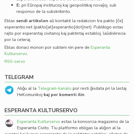
E:
pri Eŭropaj institucioj kaj geopolitikaj novaĵoj, sub
responso de la subskribinto.
Eblas
sendi
artikolon
aŭ kontakti la redakcion tra
pakto
[ĉe]
esperantio
.
net
(pakto[at]esperantio[dot]net)
. Publikigo estas
rajto por esperantaj civitanoj kaj paktintaj establoj, laŭdiskrecia
por la ceteraj.
Eblas donaci monon por subteni nin pere de
Esperanta
Kulturservo
.
RSS-servo
TELEGRAM
Aliĝu al la
Telegram-kanalo
por resti ĝisdata pri la lastaj
HeKomunikoj
kaj por komenti ilin
.
ESPERANTA KULTURSERVO
Esperanta Kulturservo
estas la konsorcia magazeno de la
Esperanta Civito. Tiu platformo ebligas la aliĝon al la