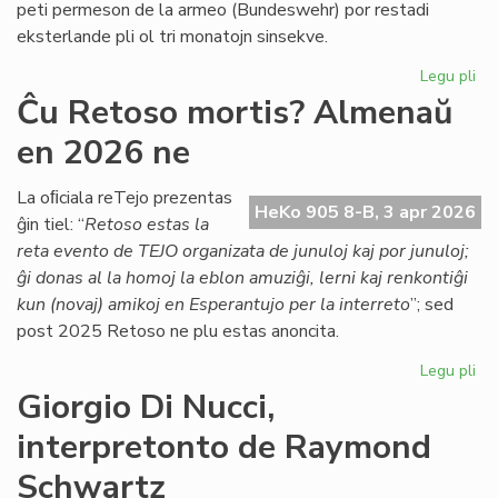
peti permeson de la armeo (Bundeswehr) por restadi
Co
eksterlande pli ol tri monatojn sinsekve.
Legu pli
pri
Lab
Ĉu Retoso mortis? Almenaŭ
ĉe
en 2026 ne
TE
Nu
se
La oﬁciala reTejo prezentas
HeKo 905 8-B, 3 apr 2026
la
ĝin tiel: “
Retoso estas la
ar
reta evento de TEJO organizata de junuloj kaj por junuloj;
pe
ĝi donas al la homoj la eblon amuziĝi, lerni kaj renkontiĝi
kun (novaj) amikoj en Esperantujo per la interreto
”; sed
post 2025 Retoso ne plu estas anoncita.
Legu pli
pri
Ĉu
Giorgio Di Nucci,
Re
interpretonto de Raymond
mor
Al
Schwartz
en