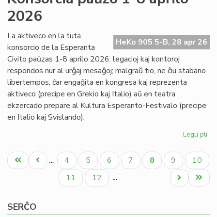
Nac
2026
pr
al
ba
La aktiveco en la tuta
HeKo 905 5-B, 28 apr 26
konsorcio de la Esperanta
Civito paŭzas 1-8 aprilo 2026: legacioj kaj kontoroj
respondos nur al urĝaj mesaĝoj; malgraŭ tio, ne ĉiu stabano
libertempos, ĉar engaĝita en kongresa kaj reprezenta
aktiveco (precipe en Grekio kaj Italio) aŭ en teatra
ekzercado prepare al Kultura Esperanto-Festivalo (precipe
en Italio kaj Svislando).
Legu pli
pri
Ko
Pagination
pa
Unua
Antaŭa
Paĝo
Paĝo
Paĝo
Paĝo
Aktuala
Paĝo
Paĝo
4
5
6
7
8
9
10
…
1-
paĝo
paĝo
paĝo
8
Paĝo
Paĝo
Next
Last
11
12
…
apr
page
page
20
SERĈO