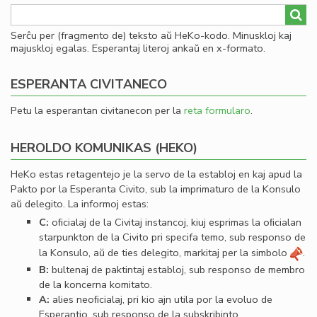
Serĉu per (fragmento de) teksto aŭ HeKo-kodo. Minuskloj kaj
majuskloj egalas. Esperantaj literoj ankaŭ en x-formato.
ESPERANTA CIVITANECO
Petu la esperantan civitanecon per la
reta formularo
.
HEROLDO KOMUNIKAS (HEKO)
HeKo estas retagentejo je la servo de la establoj en kaj apud la
Pakto por la Esperanta Civito, sub la imprimaturo de la Konsulo
aŭ delegito. La informoj estas:
C:
oﬁcialaj de la Civitaj instancoj, kiuj esprimas la oﬁcialan
starpunkton de la Civito pri specifa temo, sub responso de
la Konsulo, aŭ de ties delegito, markitaj per la simbolo
.
B:
bultenaj de paktintaj establoj, sub responso de membro
de la koncerna komitato.
A:
alies neoﬁcialaj, pri kio ajn utila por la evoluo de
Esperantio, sub responso de la subskribinto.