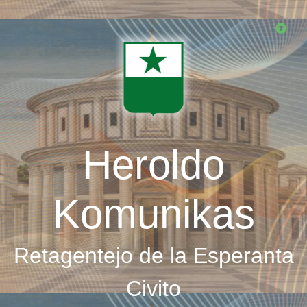
Skip
to
main
content
Heroldo
Komunikas
Retagentejo de la Esperanta
Civito