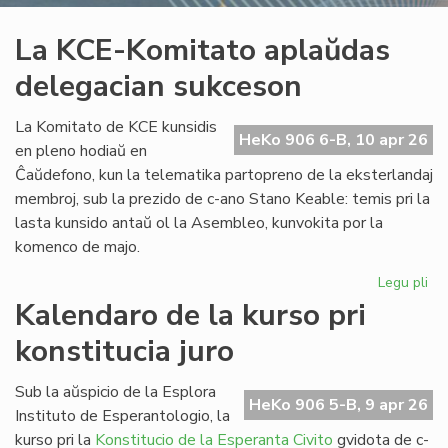
La KCE-Komitato aplaŭdas
delegacian sukceson
La Komitato de KCE kunsidis
HeKo 906 6-B, 10 apr 26
en pleno hodiaŭ en
Ĉaŭdefono, kun la telematika partopreno de la eksterlandaj
membroj, sub la prezido de c-ano Stano Keable: temis pri la
lasta kunsido antaŭ ol la Asembleo, kunvokita por la
komenco de majo.
Legu pli
pri
La
Kalendaro de la kurso pri
KC
konstitucia juro
Ko
ap
de
Sub la aŭspicio de la Esplora
HeKo 906 5-B, 9 apr 26
su
Instituto de Esperantologio, la
kurso pri la
Konstitucio de la Esperanta Civito
gvidota de c-