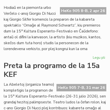
20
Hodiaŭ en la piemonta urbo
ne
HeKo 905 8-B, 2 apr 26
Verĉelo c-anoj Giorgio Di Nucci
kaj Giorgio Silfer komencis la preparon de la kabareta
spektaklo “Omaĝe al Raymond Schwartz”, kiu premieros
a
dum la 15
Kultura Esperanto-Festivalo en Ĉaŭdefono:
antaŭ ol diﬁni la kanvason, la artisto (kiu muzikos, kantos,
skeĉos dum tuta horo) studis la personecon de la
lorendevena verkisto, por plej kongrui kun la oma
Legu pli
pri
Gio
Preta la programo de la 15a
Di
KEF
Nuc
int
de
La Abeletoj (organiza teamo)
HeKo 905 7-B, 31 mar 26
Ra
kompletigis la programon de
Sc
a
la 15
Kultura Esperanto-Festivalo (26-31 julio 2026), sen
grandaj hezitoj palimpseste. Teatro ludos la ĉefan rolon, kaj
c-ano Giorgio Di Nucci plej kontribuos: kabareta omaĝo al