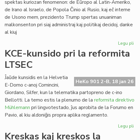
spektas kuriozan fenomenon: de Eŭropo al Latin-Ameriko,
de Irano al Israelo, de Popola Ĉinio al Rusio, kaj eĉ interne
de Usono mem, prezidento Trump spertas unuaniman
malkonsenton pri siaj administraj kaj politikaj decidoj, danke
al kiuj
Legu pli
pri
Tr
KCE-kunsido pri la reformita
kr
LTSEC
la
un
ĉir
Ĵaŭde kunsidis en la Helvetia
HeKo 901 2-B, 18 jan 26
si
E-Domo c-anoj Comincini,
Giordano, Silfer, kun la telematika partopreno de c-ino
Bellotti. La temo estis la plenumo de la
reformita direktivo
Mühlemann
pri lingvotestado, ĵus aprobita de la Forumo en
Pavio, al kiu aldoniĝis propra aplika reglamento.
Legu pli
pri
KC
Kreskas kaj kreskos la
ku