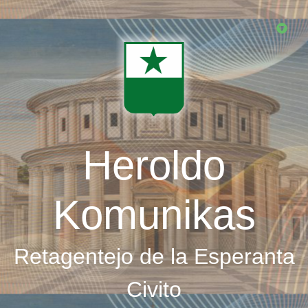
Skip
to
main
content
Heroldo
Komunikas
Retagentejo de la Esperanta
Civito