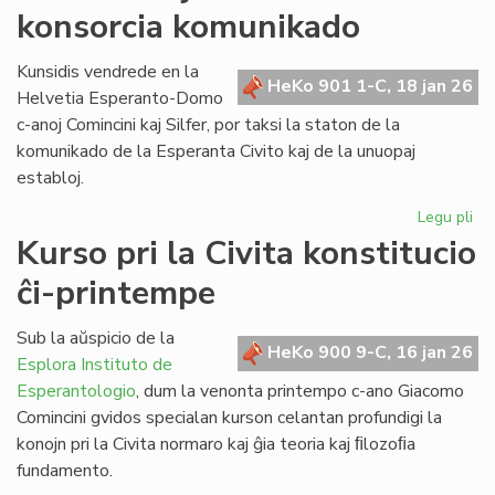
konsorcia komunikado
pri
la
ref
Kunsidis vendrede en la
HeKo 901 1-C, 18 jan 26
LT
Helvetia Esperanto-Domo
c-anoj Comincini kaj Silfer, por taksi la staton de la
komunikado de la Esperanta Civito kaj de la unuopaj
establoj.
Legu pli
pri
Kr
Kurso pri la Civita konstitucio
kaj
ĉi-printempe
kr
la
ko
Sub la aŭspicio de la
HeKo 900 9-C, 16 jan 26
ko
Esplora Instituto de
Esperantologio
, dum la venonta printempo c-ano Giacomo
Comincini gvidos specialan kurson celantan profundigi la
konojn pri la Civita normaro kaj ĝia teoria kaj ﬁlozoﬁa
fundamento.