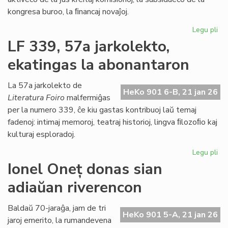
kongresa buroo, la ﬁnancaj novaĵoj.
Legu pli
pri
La
LF 339, 57a jarkolekto,
Kap
ekatingas la abonantaron
ja
pl
pa
La 57a jarkolekto de
HeKo 901 6-B, 21 jan 26
de
Literatura Foiro
malfermiĝas
la
per la numero 339, ĉe kiu gastas kontribuoj laŭ temaj
Pa
fadenoj: intimaj memoroj, teatraj historioj, lingva ﬁlozoﬁo kaj
dec
kulturaj esploradoj.
Legu pli
pri
LF
Ionel Oneț donas sian
33
adiaŭan riverencon
57
jar
ek
Baldaŭ 70-jaraĝa, jam de tri
HeKo 901 5-A, 21 jan 26
la
jaroj emerito, la rumandevena
ab