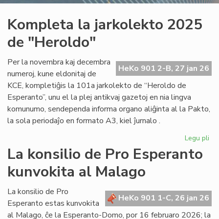
Kompleta la jarkolekto 2025
de "Heroldo"
Per la novembra kaj decembra
HeKo 901 2-B, 27 jan 26
numeroj, kune eldonitaj de
KCE, kompletiĝis la 101a jarkolekto de “Heroldo de
Esperanto”, unu el la plej antikvaj gazetoj en nia lingva
komunumo, sendependa informa organo aliĝinta al la Pakto,
la sola periodaĵo en formato A3, kiel ĵurnalo .
Legu pli
pri
Ko
La konsilio de Pro Esperanto
la
kunvokita al Malago
jar
20
de
La konsilio de Pro
HeKo 901 1-C, 26 jan 26
"H
Esperanto estas kunvokita
al Malago, ĉe la Esperanto-Domo, por 16 februaro 2026; la