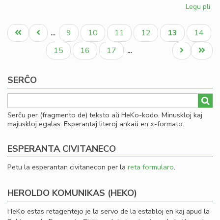
Legu pli
pri
Ku
Pagination
pri
Unua
Antaŭa
Paĝo
Paĝo
Paĝo
Paĝo
Aktuala
Paĝo
9
10
11
12
13
14
…
la
paĝo
paĝo
paĝo
Civ
Paĝo
Paĝo
Paĝo
Next
Last
15
16
17
…
kon
page
page
ĉi-
SERĈO
pr
Serĉu per (fragmento de) teksto aŭ HeKo-kodo. Minuskloj kaj
majuskloj egalas. Esperantaj literoj ankaŭ en x-formato.
ESPERANTA CIVITANECO
Petu la esperantan civitanecon per la
reta formularo
.
HEROLDO KOMUNIKAS (HEKO)
HeKo estas retagentejo je la servo de la establoj en kaj apud la