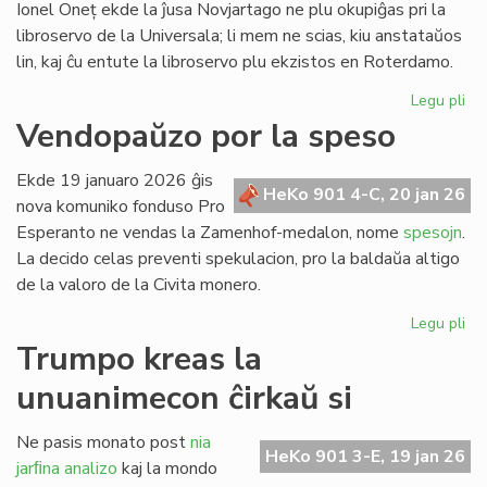
Ionel Oneț ekde la ĵusa Novjartago ne plu okupiĝas pri la
libroservo de la Universala; li mem ne scias, kiu anstataŭos
lin, kaj ĉu entute la libroservo plu ekzistos en Roterdamo.
Legu pli
pri
Ion
Vendopaŭzo por la speso
On
do
Ekde 19 januaro 2026 ĝis
sia
HeKo 901 4-C, 20 jan 26
nova komuniko fonduso Pro
ad
Esperanto ne vendas la Zamenhof-medalon, nome
spesojn
.
ri
La decido celas preventi spekulacion, pro la baldaŭa altigo
de la valoro de la Civita monero.
Legu pli
pri
Ve
Trumpo kreas la
po
unuanimecon ĉirkaŭ si
la
sp
Ne pasis monato post
nia
HeKo 901 3-E, 19 jan 26
jarﬁna analizo
kaj la mondo