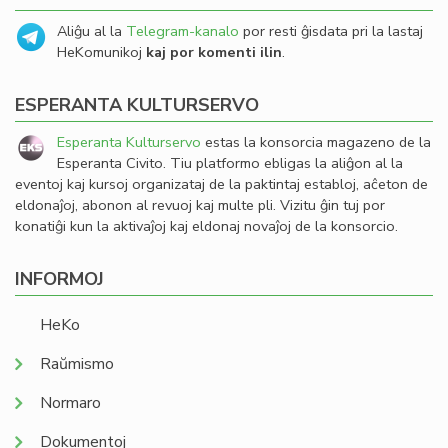
Aliĝu al la
Telegram-kanalo
por resti ĝisdata pri la lastaj
HeKomunikoj
kaj por komenti ilin
.
ESPERANTA KULTURSERVO
Esperanta Kulturservo
estas la konsorcia magazeno de la
Esperanta Civito. Tiu platformo ebligas la aliĝon al la
eventoj kaj kursoj organizataj de la paktintaj establoj, aĉeton de
eldonaĵoj, abonon al revuoj kaj multe pli. Vizitu ĝin tuj por
konatiĝi kun la aktivaĵoj kaj eldonaj novaĵoj de la konsorcio.
INFORMOJ
HeKo
Raŭmismo
Normaro
Dokumentoj