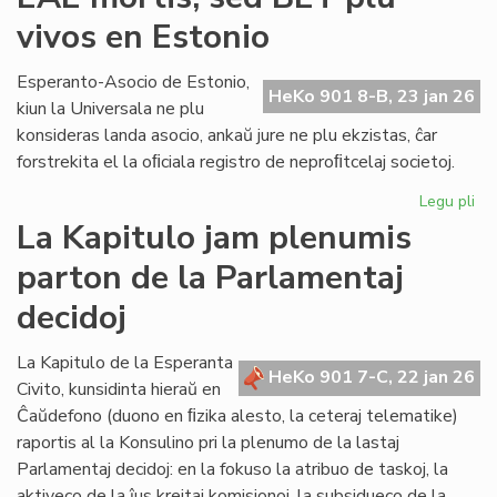
lin
vivos en Estonio
en
la
po
Esperanto-Asocio de Estonio,
HeKo 901 8-B, 23 jan 26
PE
kiun la Universala ne plu
ma
konsideras landa asocio, ankaŭ jure ne plu ekzistas, ĉar
forstrekita el la oﬁciala registro de neproﬁtcelaj societoj.
Legu pli
pri
EA
La Kapitulo jam plenumis
mor
parton de la Parlamentaj
se
BE
decidoj
plu
viv
La Kapitulo de la Esperanta
en
HeKo 901 7-C, 22 jan 26
Civito, kunsidinta hieraŭ en
Es
Ĉaŭdefono (duono en ﬁzika alesto, la ceteraj telematike)
raportis al la Konsulino pri la plenumo de la lastaj
Parlamentaj decidoj: en la fokuso la atribuo de taskoj, la
aktiveco de la ĵus kreitaj komisionoj, la subsidueco de la