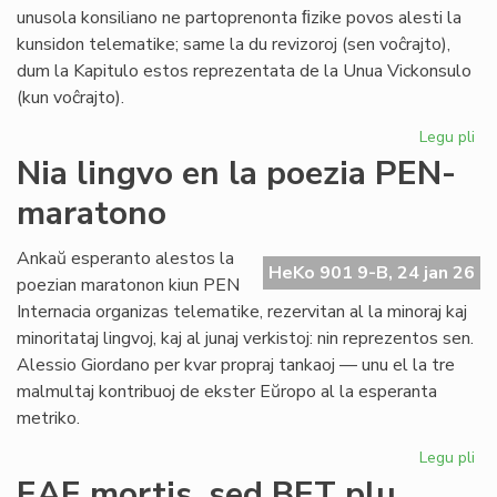
unusola konsiliano ne partoprenonta ﬁzike povos alesti la
kunsidon telematike; same la du revizoroj (sen voĉrajto),
dum la Kapitulo estos reprezentata de la Unua Vickonsulo
(kun voĉrajto).
Legu pli
pri
La
Nia lingvo en la poezia PEN-
kon
maratono
de
Pr
Es
Ankaŭ esperanto alestos la
HeKo 901 9-B, 24 jan 26
ku
poezian maratonon kiun PEN
al
Internacia organizas telematike, rezervitan al la minoraj kaj
Ma
minoritataj lingvoj, kaj al junaj verkistoj: nin reprezentos sen.
Alessio Giordano per kvar propraj tankaoj — unu el la tre
malmultaj kontribuoj de ekster Eŭropo al la esperanta
metriko.
Legu pli
pri
Ni
EAE mortis, sed BET plu