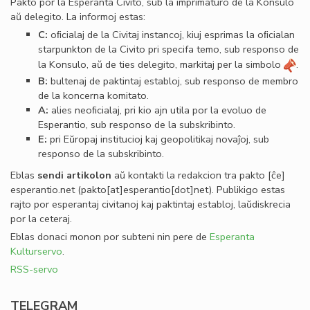
Pakto por la Esperanta Civito, sub la imprimaturo de la Konsulo
aŭ delegito. La informoj estas:
C:
oﬁcialaj de la Civitaj instancoj, kiuj esprimas la oﬁcialan
starpunkton de la Civito pri specifa temo, sub responso de
la Konsulo, aŭ de ties delegito, markitaj per la simbolo
.
B:
bultenaj de paktintaj establoj, sub responso de membro
de la koncerna komitato.
A:
alies neoﬁcialaj, pri kio ajn utila por la evoluo de
Esperantio, sub responso de la subskribinto.
E:
pri Eŭropaj institucioj kaj geopolitikaj novaĵoj, sub
responso de la subskribinto.
Eblas
sendi
artikolon
aŭ kontakti la redakcion tra
pakto
[ĉe]
esperantio
.
net
(pakto[at]esperantio[dot]net)
. Publikigo estas
rajto por esperantaj civitanoj kaj paktintaj establoj, laŭdiskrecia
por la ceteraj.
Eblas donaci monon por subteni nin pere de
Esperanta
Kulturservo
.
RSS-servo
TELEGRAM