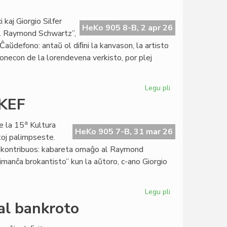
Almenaŭ
en
kaj Giorgio Silfer
HeKo 905 8-B, 2 apr 26
2026
al Raymond Schwartz”,
ne
aŭdefono: antaŭ ol diﬁni la kanvason, la artisto
sonecon de la lorendevena verkisto, por plej
Legu pli
pri
Giorgio
 KEF
Di
Nucci,
a
e la 15
Kultura
interpretonto
HeKo 905 7-B, 31 mar 26
toj palimpseste.
de
lej kontribuos: kabareta omaĝo al Raymond
Raymond
imanĉa brokantisto” kun la aŭtoro, c-ano Giorgio
Schwartz
Legu pli
pri
Preta
al bankroto
la
programo