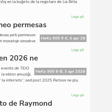
nĉoj en la buĝeto de la registaro de Lia Brita
Ĉervjo
Legu pli
pri
Ekas
rmeo permesas
la
draste
a devas peti permeson
magriga
HeKo 905 9-E, 6 apr 26
ri monatojn sinsekve.
dieto
por
Legu pli
pri
British
Labori
en 2026 ne
Council
ĉe
TEJO?
a evento de TEJO
Nur
HeKo 905 8-B, 3 apr 2026
j la eblon amuziĝi,
se
 la interreto
”; sed post 2025 Retoso ne plu
la
armeo
permesas
Legu pli
pri
Ĉu
onto de Raymond
Retoso
mortis?