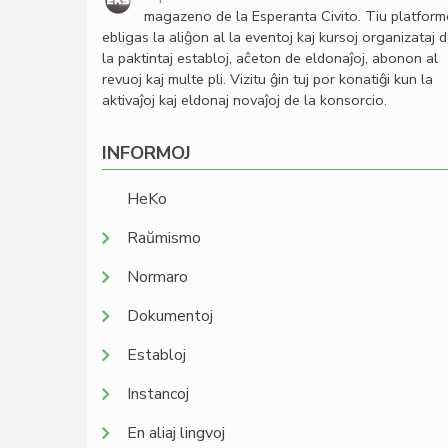
magazeno de la Esperanta Civito. Tiu platfor
ebligas la aliĝon al la eventoj kaj kursoj organizataj 
la paktintaj establoj, aĉeton de eldonaĵoj, abonon al
revuoj kaj multe pli. Vizitu ĝin tuj por konatiĝi kun la
aktivaĵoj kaj eldonaj novaĵoj de la konsorcio.
INFORMOJ
HeKo
Raŭmismo
Normaro
Dokumentoj
Establoj
Instancoj
En aliaj lingvoj