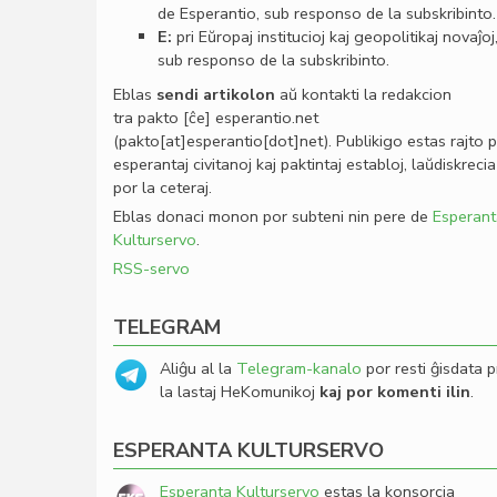
de Esperantio, sub responso de la subskribinto.
E:
pri Eŭropaj institucioj kaj geopolitikaj novaĵoj
sub responso de la subskribinto.
Eblas
sendi
artikolon
aŭ kontakti la redakcion
tra
pakto
[ĉe]
esperantio
.
net
(pakto[at]esperantio[dot]net)
. Publikigo estas rajto 
esperantaj civitanoj kaj paktintaj establoj, laŭdiskrecia
por la ceteraj.
Eblas donaci monon por subteni nin pere de
Esperant
Kulturservo
.
RSS-servo
TELEGRAM
Aliĝu al la
Telegram-kanalo
por resti ĝisdata p
la lastaj HeKomunikoj
kaj por komenti ilin
.
ESPERANTA KULTURSERVO
Esperanta Kulturservo
estas la konsorcia