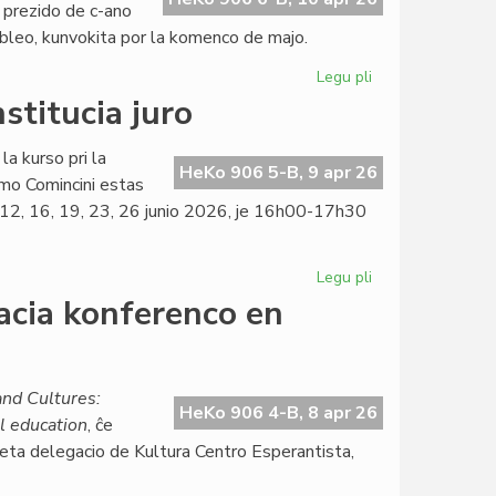
 prezido de c-ano
mbleo, kunvokita por la komenco de majo.
Legu pli
pri
La
stitucia juro
KCE-
Komitato
la kurso pri la
aplaŭdas
HeKo 906 5-B, 9 apr 26
mo Comincini estas
delegacian
9, 12, 16, 19, 23, 26 junio 2026, je 16h00-17h30
sukceson
Legu pli
pri
Kalendaro
acia konferenco en
de
la
kurso
pri
nd Cultures:
HeKo 906 4-B, 8 apr 26
konstitucia
l education
, ĉe
juro
 eta delegacio de Kultura Centro Esperantista,