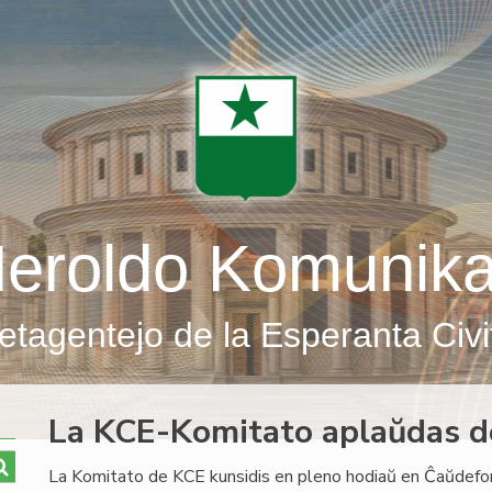
eroldo Komunik
etagentejo de la Esperanta Civi
La KCE-Komitato aplaŭdas d
La Komitato de KCE kunsidis en pleno hodiaŭ en Ĉaŭdefon