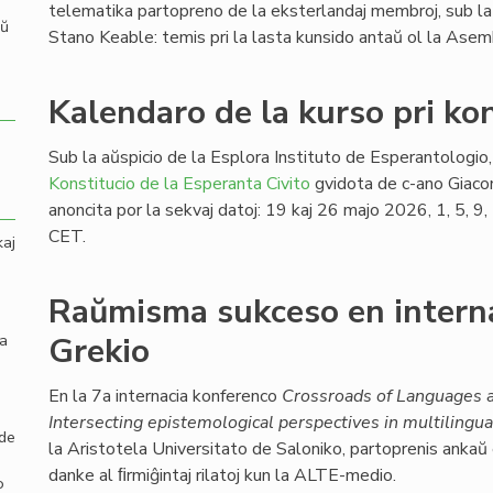
telematika partopreno de la eksterlandaj membroj, sub la
aŭ
Stano Keable: temis pri la lasta kunsido antaŭ ol la Ase
Kalendaro de la kurso pri kon
Sub la aŭspicio de la Esplora Instituto de Esperantologio, 
Konstitucio de la Esperanta Civito
gvidota de c-ano Giaco
anoncita por la sekvaj datoj: 19 kaj 26 majo 2026, 1, 5, 
CET.
kaj
Raŭmisma sukceso en intern
la
Grekio
En la 7a internacia konferenco
Crossroads of Languages a
Intersecting epistemological perspectives in multilingua
 de
la Aristotela Universitato de Saloniko, partoprenis ankaŭ
danke al ﬁrmiĝintaj rilatoj kun la ALTE-medio.
o