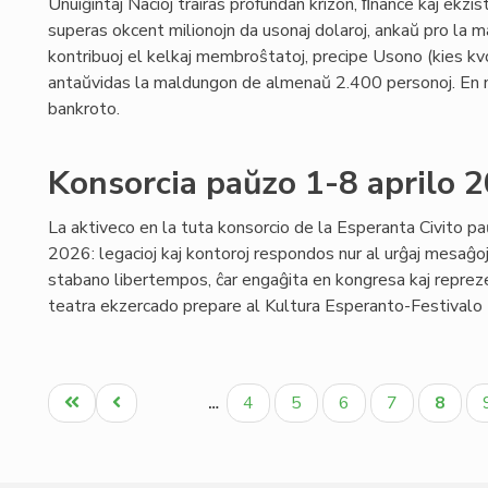
Unuiĝintaj Nacioj trairas profundan krizon, ﬁnance kaj ekzis
superas okcent milionojn da usonaj dolaroj, ankaŭ pro la m
kontribuoj el kelkaj membroŝtatoj, precipe Usono (kies kvo
antaŭvidas la maldungon de almenaŭ 2.400 personoj. En 
bankroto.
Konsorcia paŭzo 1-8 aprilo 
La aktiveco en la tuta konsorcio de la Esperanta Civito pa
2026: legacioj kaj kontoroj respondos nur al urĝaj mesaĝoj;
stabano libertempos, ĉar engaĝita en kongresa kaj reprezen
teatra ekzercado prepare al Kultura Esperanto-Festivalo (p
Pagination
Unua
Antaŭa
Paĝo
Paĝo
Paĝo
Paĝo
Aktua
4
5
6
7
8
…
paĝo
paĝo
paĝo