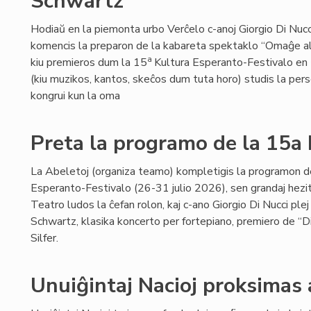
Schwartz
Hodiaŭ en la piemonta urbo Verĉelo c-anoj Giorgio Di Nucci 
komencis la preparon de la kabareta spektaklo “Omaĝe 
a
kiu premieros dum la 15
Kultura Esperanto-Festivalo en Ĉ
(kiu muzikos, kantos, skeĉos dum tuta horo) studis la per
kongrui kun la oma
Preta la programo de la 15a
La Abeletoj (organiza teamo) kompletigis la programon d
Esperanto-Festivalo (26-31 julio 2026), sen grandaj hezi
Teatro ludos la ĉefan rolon, kaj c-ano Giorgio Di Nucci p
Schwartz, klasika koncerto per fortepiano, premiero de “D
Silfer.
Unuiĝintaj Nacioj proksimas 