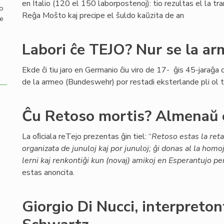
en Italio (120 el 150 laborpostenoj): tio rezultas el la tra
mo
Reĝa Moŝto kaj precipe el ŝuldo kaŭzita de an
de
Labori ĉe TEJO? Nur se la a
Ekde ĉi tiu jaro en Germanio ĉiu viro de 17- ĝis 45-jaraĝ
de la armeo (Bundeswehr) por restadi eksterlande pli ol t
Ĉu Retoso mortis? Almenaŭ 
La oﬁciala reTejo prezentas ĝin tiel: “
Retoso estas la ret
organizata de junuloj kaj por junuloj; ĝi donas al la homo
lerni kaj renkontiĝi kun (novaj) amikoj en Esperantujo per
estas anoncita.
Giorgio Di Nucci, interpret