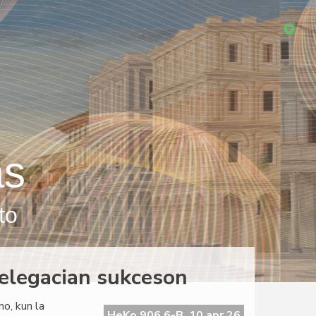
as
to
elegacian sukceson
o, kun la
HeKo 906 6-B, 10 apr 26