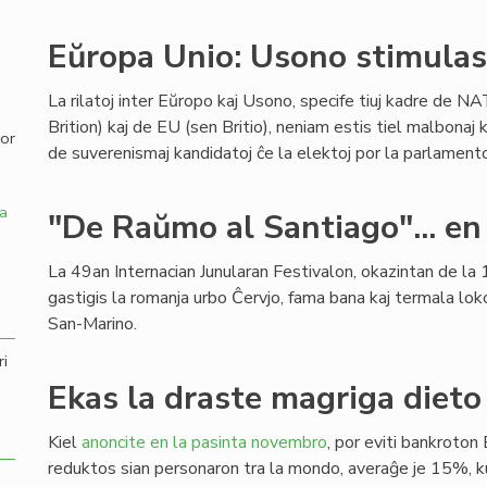
,
Eŭropa Unio: Usono stimulas 
La rilatoj inter Eŭropo kaj Usono, specife tiuj kadre de NA
Brition) kaj de EU (sen Britio), neniam estis tiel malbonaj k
por
de suverenismaj kandidatoj ĉe la elektoj por la parlamen
a
"De Raŭmo al Santiago"... en
La 49an Internacian Junularan Festivalon, okazintan de la 1
gastigis la romanja urbo Ĉervjo, fama bana kaj termala lok
San-Marino.
ri
Ekas la draste magriga dieto 
Kiel
anoncite en la pasinta novembro
, por eviti bankroton 
reduktos sian personaron tra la mondo, averaĝe je 15%,