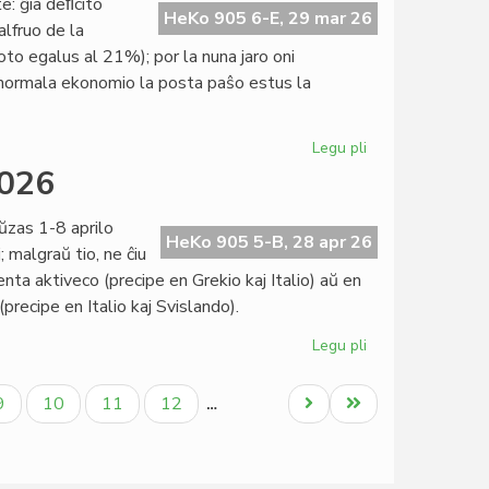
te: ĝia deﬁcito
de
HeKo 905 6-E, 29 mar 26
alfruo de la
la
to egalus al 21%); por la nuna jaro oni
15a
normala ekonomio la posta paŝo estus la
KEF
Legu pli
pri
Unuiĝintaj
2026
Nacioj
proksimas
ŭzas 1-8 aprilo
al
HeKo 905 5-B, 28 apr 26
 malgraŭ tio, ne ĉiu
bankroto
ta aktiveco (precipe en Grekio kaj Italio) aŭ en
recipe en Italio kaj Svislando).
Legu pli
pri
Konsorcia
paŭzo
la
Paĝo
Paĝo
Paĝo
Paĝo
Next
Last
9
10
11
12
…
1-
page
page
8
aprilo
2026