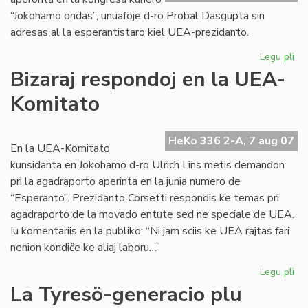
“Jokohamo ondas”, unuafoje d-ro Probal Dasgupta sin
adresas al la esperantistaro kiel UEA-prezidanto.
Legu pli
pri
Un
Bizaraj respondoj en la UEA-
alp
Komitato
de
no
UE
HeKo 336 2-A, 7 aug 07
pr
En la UEA-Komitato
kunsidanta en Jokohamo d-ro Ulrich Lins metis demandon
pri la agadraporto aperinta en la junia numero de
“Esperanto”. Prezidanto Corsetti respondis ke temas pri
agadraporto de la movado entute sed ne speciale de UEA.
Iu komentariis en la publiko: “Ni jam sciis ke UEA rajtas fari
nenion kondiĉe ke aliaj laboru…”
Legu pli
pri
Biz
La Tyresö-generacio plu
re