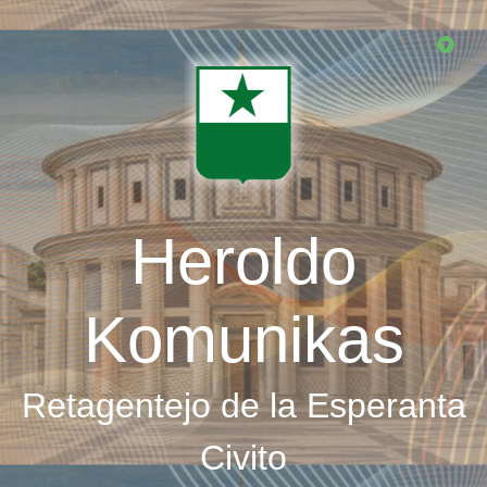
Skip
to
main
content
Heroldo
Komunikas
Retagentejo de la Esperanta
Civito