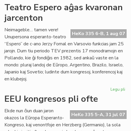
Kur
Teatro Espero aĝas kvaronan
en
jarcenton
To
Neimageble… tamen vere!
HeKo 335 6-B, 1 aug 07
Unupersona esperanto-teatro
“Espero” de c-ano Jerzy Fornal en Varsovio funkcias jam 25
jarojn. Dum tiu periodo TEV prezentis 17 monodramojn en
Pollando, kie ĝi fondiĝis en 1982, sed ankaŭ vaste en la
mondo: pluraj landoj de Eŭropo, Argentino, Brazilo, Israelo,
Japanio kaj Sovetio; ludinte dum kongresoj, konferencoj kaj
en klubejoj.
Legu pli
pri
Te
EEU kongresos pli ofte
Es
aĝ
Ekde nun ĉiun duan jaron
kv
HeKo 335 5-A, 31 jul 07
okazos la Eŭropa Esperanto-
jar
Kongreso, kaj venontfoje en Herzberg (Germanio), la sola