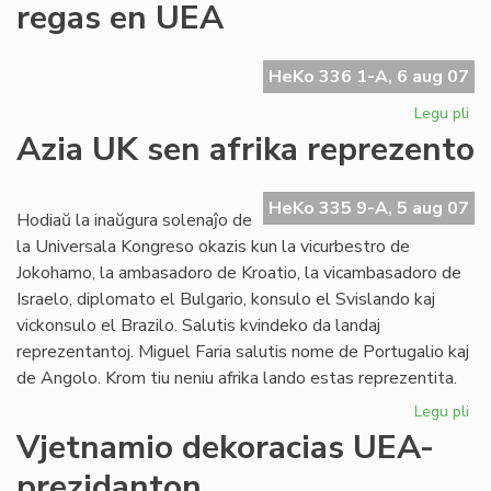
regas en UEA
en
la
UE
HeKo 336 1-A, 6 aug 07
Ko
Legu pli
pri
La
Azia UK sen afrika reprezento
Ty
ge
plu
HeKo 335 9-A, 5 aug 07
Hodiaŭ la inaŭgura solenaĵo de
re
la Universala Kongreso okazis kun la vicurbestro de
en
Jokohamo, la ambasadoro de Kroatio, la vicambasadoro de
UE
Israelo, diplomato el Bulgario, konsulo el Svislando kaj
vickonsulo el Brazilo. Salutis kvindeko da landaj
reprezentantoj. Miguel Faria salutis nome de Portugalio kaj
de Angolo. Krom tiu neniu afrika lando estas reprezentita.
Legu pli
pri
Az
Vjetnamio dekoracias UEA-
UK
prezidanton
se