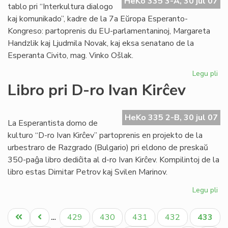
HeKo 335 3-A, 30 jul 07
EE
tablo pri “Interkultura dialogo
ko
kaj komunikado”, kadre de la 7a Eŭropa Esperanto-
Kongreso: partoprenis du EU-parlamentaninoj, Margareta
Handzlik kaj Ljudmila Novak, kaj eksa senatano de la
Esperanta Civito, mag. Vinko Ošlak.
Legu pli
pri
Un
Libro pri D-ro Ivan Kirĉev
ro
tab
en
HeKo 335 2-B, 30 jul 07
La Esperantista domo de
la
kulturo “D-ro Ivan Kirĉev” partoprenis en projekto de la
EE
urbestraro de Razgrado (Bulgario) pri eldono de preskaŭ
ko
350-paĝa libro dediĉita al d-ro Ivan Kirĉev. Kompilintoj de la
libro estas Dimitar Petrov kaj Svilen Marinov.
Legu pli
pri
Lib
Pagination
pri
Unua
Antaŭa
Paĝo
Paĝo
Paĝo
Paĝo
Aktual
429
430
431
432
433
…
D-