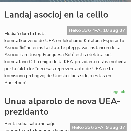
Landaj asocioj en la celilo
HeKo 336 4-A, 10 aug 07
Hodiaŭ dum la lasta
komitatkunveno de UEA en Jokohamo Kataluna Esperanto-
Asocio ﬁnﬁne eniris la statute plej gravan instancon de la
Asocio: s-ro Josep Franquesa Solé estis elektita kiel
komitatano C. La enigo de la KEA-prezidanto estis motivita
per la fakto ke “necesas reprezentanto de UEA ĉe la
komisiono pri lingvoj de Unesko, kies sidejo estas en
Barcelono”.
Legu pli
pri
La
Unua alparolo de nova UEA-
aso
prezidanto
en
la
cel
Per la suba salutmesaĝo,
HeKo 336 3-A, 9 aug 07
aperonta en la kongresa kuriero