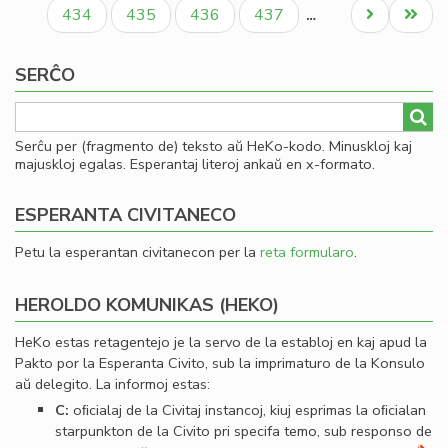
paĝo
paĝo
paĝo
ro
Paĝo
Paĝo
Paĝo
Paĝo
Next
Last
434
435
436
437
…
Iva
page
page
Kir
SERĈO
Serĉu per (fragmento de) teksto aŭ HeKo-kodo. Minuskloj kaj
majuskloj egalas. Esperantaj literoj ankaŭ en x-formato.
ESPERANTA CIVITANECO
Petu la esperantan civitanecon per la
reta formularo
.
HEROLDO KOMUNIKAS (HEKO)
HeKo estas retagentejo je la servo de la establoj en kaj apud la
Pakto por la Esperanta Civito, sub la imprimaturo de la Konsulo
aŭ delegito. La informoj estas:
C:
oﬁcialaj de la Civitaj instancoj, kiuj esprimas la oﬁcialan
starpunkton de la Civito pri specifa temo, sub responso de