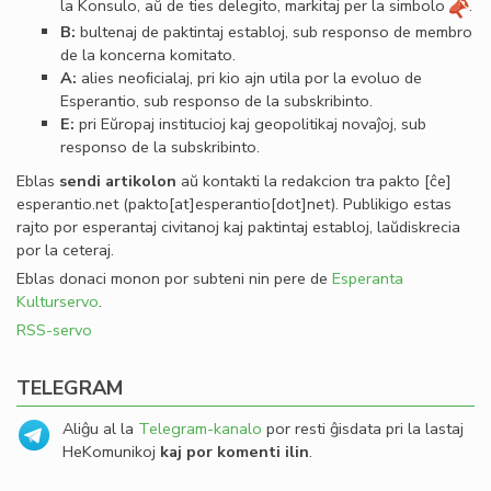
la Konsulo, aŭ de ties delegito, markitaj per la simbolo
.
B:
bultenaj de paktintaj establoj, sub responso de membro
de la koncerna komitato.
A:
alies neoﬁcialaj, pri kio ajn utila por la evoluo de
Esperantio, sub responso de la subskribinto.
E:
pri Eŭropaj institucioj kaj geopolitikaj novaĵoj, sub
responso de la subskribinto.
Eblas
sendi
artikolon
aŭ kontakti la redakcion tra
pakto
[ĉe]
esperantio
.
net
(pakto[at]esperantio[dot]net)
. Publikigo estas
rajto por esperantaj civitanoj kaj paktintaj establoj, laŭdiskrecia
por la ceteraj.
Eblas donaci monon por subteni nin pere de
Esperanta
Kulturservo
.
RSS-servo
TELEGRAM
Aliĝu al la
Telegram-kanalo
por resti ĝisdata pri la lastaj
HeKomunikoj
kaj por komenti ilin
.