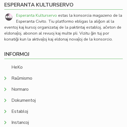
ESPERANTA KULTURSERVO
Esperanta Kulturservo
estas la konsorcia magazeno de la
Esperanta Civito. Tiu platformo ebligas la aliĝon al la
eventoj kaj kursoj organizataj de la paktintaj establoj, aĉeton de
eldonaĵoj, abonon al revuoj kaj multe pli. Vizitu ĝin tuj por
konatiĝi kun la aktivaĵoj kaj eldonaj novaĵoj de la konsorcio.
INFORMOJ
HeKo
Raŭmismo
Normaro
Dokumentoj
Establoj
Instancoj