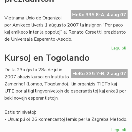
afr
re
HeKo 335 8-A, 4 aug 07
Vjetnama Unio de Organizoj
por Amikeco liveris 1 aŭgusto 2007 la insignon “Por paco
kaj amikeco inter la popoloj” al Renato Corsetti, prezidanto
de Universala Esperanto-Asocio.
Legu pli
pri
Vj
Kursoj en Togolando
de
UE
De la 23a ĝis la 28a de julio
pr
HeKo 335 7-B, 2 aug 07
2007 okazis kursoj en Instituto
Zamenhof (Lomeo, Togolando). Ilin organizis TIETo kaj
UTE por altigi lingvonivelojn de esperantistoj kaj ankaŭ por
baki novajn esperantistojn.
Estis tri niveloj:
- Unua: pli ol 26 komencantoj lernis per la Zagreba Metodo.
Legu pli
pri