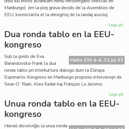
urbo kiu invitis (kvankam neniu hercbergano ĉeestas en
Mariburgo). Jen la plej grava decido de la Asembleo de
EEU, konsistanta el la delegitoj de la landaj asocioj.
Legu pli
pri
EE
Dua ronda tablo en la EEU-
ko
kongreso
pli
oft
Sub la gvido de Eva
HeKo 335 4-A, 31 jul 07
Barandovska-Frank la dua
ronda tablo pri interkultura dialogo dum la Eŭropa
Esperanto-Kongreso en Mariburgo proponis intervenojn de
Sean O” Riain, Alex Kadar kaj François Lo Jacomo.
Legu pli
pri
Du
Unua ronda tablo en la EEU-
ro
kongreso
tab
en
la
Hieraŭ disvolviĝis la unua ronda