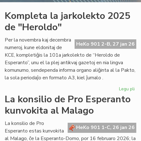
Kompleta la jarkolekto 2025
de "Heroldo"
Per la novembra kaj decembra
HeKo 901 2-B, 27 jan 26
numeroj, kune eldonitaj de
KCE, kompletiĝis la 101a jarkolekto de “Heroldo de
Esperanto”, unu el la plej antikvaj gazetoj en nia lingva
komunumo, sendependa informa organo aliĝinta al la Pakto,
la sola periodaĵo en formato A3, kiel ĵurnalo .
Legu pli
pri
Ko
La konsilio de Pro Esperanto
la
kunvokita al Malago
jar
20
de
La konsilio de Pro
HeKo 901 1-C, 26 jan 26
"H
Esperanto estas kunvokita
al Malago, ĉe la Esperanto-Domo, por 16 februaro 2026; la