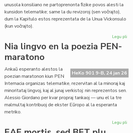
unusola konsiliano ne partoprenonta ﬁzike povos alesti la
kunsidon telematike; same la du revizoroj (sen voĉrajto),
dum la Kapitulo estos reprezentata de la Unua Vickonsulo
(kun voĉrajto).
Legu pli
pri
La
Nia lingvo en la poezia PEN-
kon
maratono
de
Pr
Es
Ankaŭ esperanto alestos la
HeKo 901 9-B, 24 jan 26
ku
poezian maratonon kiun PEN
al
Internacia organizas telematike, rezervitan al la minoraj kaj
Ma
minoritataj lingvoj, kaj al junaj verkistoj: nin reprezentos sen.
Alessio Giordano per kvar propraj tankaoj — unu el la tre
malmultaj kontribuoj de ekster Eŭropo al la esperanta
metriko.
Legu pli
pri
Ni
EAE mortis, sed BET plu