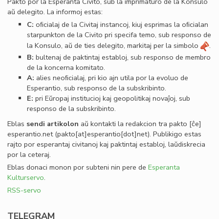
Pakto por la Esperanta Civito, sub la imprimaturo de la Konsulo
aŭ delegito. La informoj estas:
C:
oﬁcialaj de la Civitaj instancoj, kiuj esprimas la oﬁcialan
starpunkton de la Civito pri specifa temo, sub responso de
la Konsulo, aŭ de ties delegito, markitaj per la simbolo
.
B:
bultenaj de paktintaj establoj, sub responso de membro
de la koncerna komitato.
A:
alies neoﬁcialaj, pri kio ajn utila por la evoluo de
Esperantio, sub responso de la subskribinto.
E:
pri Eŭropaj institucioj kaj geopolitikaj novaĵoj, sub
responso de la subskribinto.
Eblas
sendi
artikolon
aŭ kontakti la redakcion tra
pakto
[ĉe]
esperantio
.
net
(pakto[at]esperantio[dot]net)
. Publikigo estas
rajto por esperantaj civitanoj kaj paktintaj establoj, laŭdiskrecia
por la ceteraj.
Eblas donaci monon por subteni nin pere de
Esperanta
Kulturservo
.
RSS-servo
TELEGRAM