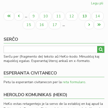
Legu pli
pri
Ku
Pagination
pri
Unua
Antaŭa
Paĝo
Paĝo
Paĝo
Paĝo
Aktuala
Paĝo
9
10
11
12
13
14
…
la
paĝo
paĝo
paĝo
Civ
Paĝo
Paĝo
Paĝo
Next
Last
15
16
17
…
kon
page
page
ĉi-
SERĈO
pr
Serĉu per (fragmento de) teksto aŭ HeKo-kodo. Minuskloj kaj
majuskloj egalas. Esperantaj literoj ankaŭ en x-formato.
ESPERANTA CIVITANECO
Petu la esperantan civitanecon per la
reta formularo
.
HEROLDO KOMUNIKAS (HEKO)
HeKo estas retagentejo je la servo de la establoj en kaj apud la