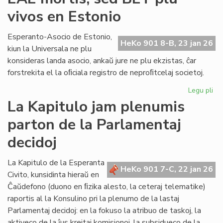
lin
vivos en Estonio
en
la
po
Esperanto-Asocio de Estonio,
HeKo 901 8-B, 23 jan 26
PE
kiun la Universala ne plu
ma
konsideras landa asocio, ankaŭ jure ne plu ekzistas, ĉar
forstrekita el la oﬁciala registro de neproﬁtcelaj societoj.
Legu pli
pri
EA
La Kapitulo jam plenumis
mor
parton de la Parlamentaj
se
BE
decidoj
plu
viv
La Kapitulo de la Esperanta
en
HeKo 901 7-C, 22 jan 26
Civito, kunsidinta hieraŭ en
Es
Ĉaŭdefono (duono en ﬁzika alesto, la ceteraj telematike)
raportis al la Konsulino pri la plenumo de la lastaj
Parlamentaj decidoj: en la fokuso la atribuo de taskoj, la
aktiveco de la ĵus kreitaj komisionoj, la subsidueco de la