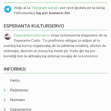
Aliĝu al la
Telegram-kanalo
por resti ĝisdata pri la lastaj
HeKomunikoj
kaj por komenti ilin
.
ESPERANTA KULTURSERVO
Esperanta Kulturservo
estas la konsorcia magazeno de la
Esperanta Civito. Tiu platformo ebligas la aliĝon al la
eventoj kaj kursoj organizataj de la paktintaj establoj, aĉeton de
eldonaĵoj, abonon al revuoj kaj multe pli. Vizitu ĝin tuj por
konatiĝi kun la aktivaĵoj kaj eldonaj novaĵoj de la konsorcio.
INFORMOJ
HeKo
Raŭmismo
Normaro
Dokumentoj