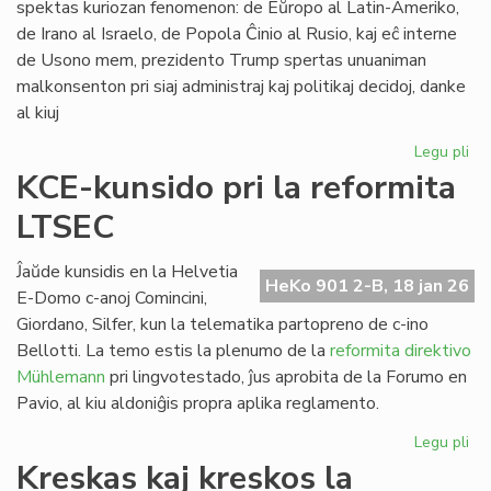
spektas kuriozan fenomenon: de Eŭropo al Latin-Ameriko,
de Irano al Israelo, de Popola Ĉinio al Rusio, kaj eĉ interne
de Usono mem, prezidento Trump spertas unuaniman
malkonsenton pri siaj administraj kaj politikaj decidoj, danke
al kiuj
Legu pli
pri
Tr
KCE-kunsido pri la reformita
kr
LTSEC
la
un
ĉir
Ĵaŭde kunsidis en la Helvetia
HeKo 901 2-B, 18 jan 26
si
E-Domo c-anoj Comincini,
Giordano, Silfer, kun la telematika partopreno de c-ino
Bellotti. La temo estis la plenumo de la
reformita direktivo
Mühlemann
pri lingvotestado, ĵus aprobita de la Forumo en
Pavio, al kiu aldoniĝis propra aplika reglamento.
Legu pli
pri
KC
Kreskas kaj kreskos la
ku