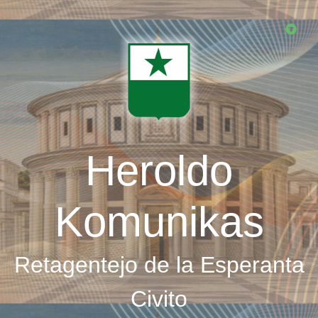
Skip
to
main
content
Heroldo
Komunikas
Retagentejo de la Esperanta
Civito