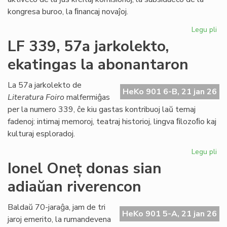
kongresa buroo, la ﬁnancaj novaĵoj.
Legu pli
pri
La
LF 339, 57a jarkolekto,
Kap
ekatingas la abonantaron
ja
pl
pa
La 57a jarkolekto de
HeKo 901 6-B, 21 jan 26
de
Literatura Foiro
malfermiĝas
la
per la numero 339, ĉe kiu gastas kontribuoj laŭ temaj
Pa
fadenoj: intimaj memoroj, teatraj historioj, lingva ﬁlozoﬁo kaj
dec
kulturaj esploradoj.
Legu pli
pri
LF
Ionel Oneț donas sian
33
adiaŭan riverencon
57
jar
ek
Baldaŭ 70-jaraĝa, jam de tri
HeKo 901 5-A, 21 jan 26
la
jaroj emerito, la rumandevena
ab