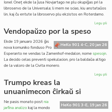
Ionel Oneț ekde la ĵusa Novjartago ne plu okupiĝas pri la
libroservo de la Universala; li mem ne scias, kiu anstataŭos
lin, kaj ĉu entute la libroservo plu ekzistos en Roterdamo.
Legu pli
pri
Ion
Vendopaŭzo por la speso
On
do
Ekde 19 januaro 2026 ĝis
sia
HeKo 901 4-C, 20 jan 26
nova komuniko fonduso Pro
ad
Esperanto ne vendas la Zamenhof-medalon, nome
spesojn
.
ri
La decido celas preventi spekulacion, pro la baldaŭa altigo
de la valoro de la Civita monero.
Legu pli
pri
Ve
Trumpo kreas la
po
unuanimecon ĉirkaŭ si
la
sp
Ne pasis monato post
nia
HeKo 901 3-E, 19 jan 26
jarﬁna analizo
kaj la mondo