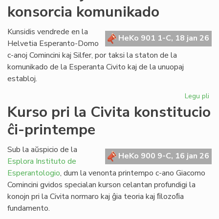
konsorcia komunikado
pri
la
ref
Kunsidis vendrede en la
HeKo 901 1-C, 18 jan 26
LT
Helvetia Esperanto-Domo
c-anoj Comincini kaj Silfer, por taksi la staton de la
komunikado de la Esperanta Civito kaj de la unuopaj
establoj.
Legu pli
pri
Kr
Kurso pri la Civita konstitucio
kaj
ĉi-printempe
kr
la
ko
Sub la aŭspicio de la
HeKo 900 9-C, 16 jan 26
ko
Esplora Instituto de
Esperantologio
, dum la venonta printempo c-ano Giacomo
Comincini gvidos specialan kurson celantan profundigi la
konojn pri la Civita normaro kaj ĝia teoria kaj ﬁlozoﬁa
fundamento.