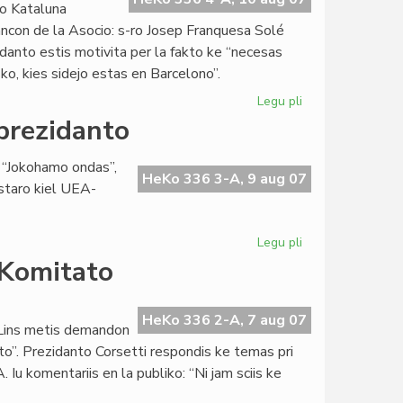
o Kataluna
ancon de la Asocio: s-ro Josep Franquesa Solé
idanto estis motivita per la fakto ke “necesas
o, kies sidejo estas en Barcelono”.
Legu pli
pri
Landaj
prezidanto
asocioj
en
o “Jokohamo ondas”,
la
HeKo 336 3-A, 9 aug 07
istaro kiel UEA-
celilo
Legu pli
pri
Unua
-Komitato
alparolo
de
nova
HeKo 336 2-A, 7 aug 07
 Lins metis demandon
UEA-
to”. Prezidanto Corsetti respondis ke temas pri
prezidanto
u komentariis en la publiko: “Ni jam sciis ke