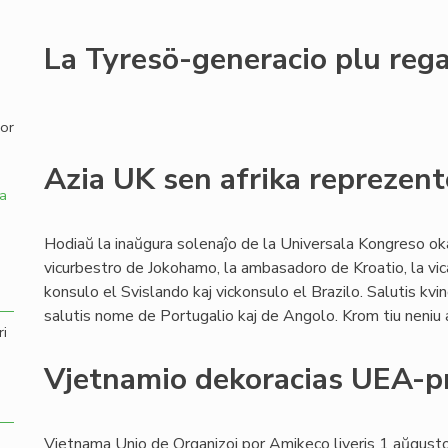
,
La Tyresö-generacio plu reg
por
Azia UK sen afrika reprezent
a
Hodiaŭ la inaŭgura solenaĵo de la Universala Kongreso oka
vicurbestro de Jokohamo, la ambasadoro de Kroatio, la vi
konsulo el Svislando kaj vickonsulo el Brazilo. Salutis kvi
salutis nome de Portugalio kaj de Angolo. Krom tiu neniu a
ri
Vjetnamio dekoracias UEA-p
Vjetnama Unio de Organizoj por Amikeco liveris 1 aŭgust