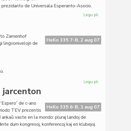
reprezento
i, prezidanto de Universala Esperanto-Asocio.
Legu pli
pri
Vjetnamio
dekoracias
UEA-
tuto Zamenhof
prezidanton
HeKo 335 7-B, 2 aug 07
i lingvonivelojn de
o.
Legu pli
pri
Kursoj
 jarcenton
en
Togolando
“Espero” de c-ano
HeKo 335 6-B, 1 aug 07
periodo TEV prezentis
 ankaŭ vaste en la mondo: pluraj landoj de
dinte dum kongresoj, konferencoj kaj en klubejoj.