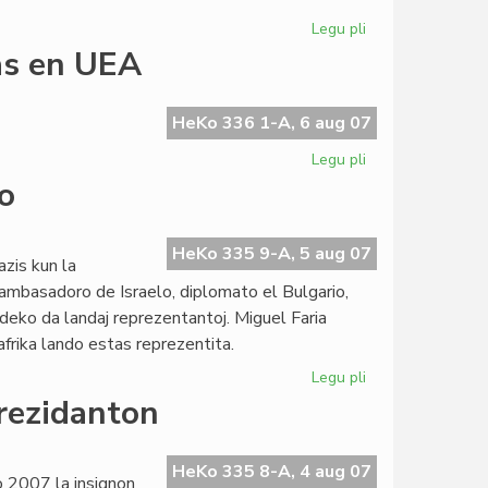
Legu pli
pri
Bizaraj
as en UEA
respondoj
en
la
HeKo 336 1-A, 6 aug 07
UEA-
Legu pli
pri
Komitato
La
o
Tyresö-
generacio
plu
HeKo 335 9-A, 5 aug 07
zis kun la
regas
cambasadoro de Israelo, diplomato el Bulgario,
en
ndeko da landaj reprezentantoj. Miguel Faria
UEA
frika lando estas reprezentita.
Legu pli
pri
Azia
rezidanton
UK
sen
afrika
HeKo 335 8-A, 4 aug 07
o 2007 la insignon