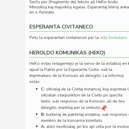
Serĉu per (fragmento de) teksto aŭ HeKo-kodo.
Minuskloj kaj majuskloj egalas. Esperantaj literoj ank
en x-formato.
ESPERANTA CIVITANECO
Petu la esperantan civitanecon per la
reta formularo
.
HEROLDO KOMUNIKAS (HEKO)
HeKo estas retagentejo je la servo de la establoj en 
apud la Pakto por la Esperanta Civito, sub la
imprimaturo de la Konsulo aŭ delegito. La informoj
estas:
C:
oﬁcialaj de la Civitaj instancoj, kiuj esprimas 
oﬁcialan starpunkton de la Civito pri specifa
temo, sub responso de la Konsulo, aŭ de ties
delegito, markitaj per la simbolo
.
B:
bultenaj de paktintaj establoj, sub responso
membro de la koncerna komitato.
A:
alies neoﬁcialaj, pri kio ajn utila por la evolu