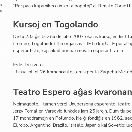
mo
“Por paco kaj amikeco inter la popoloj” al Renato Corsett
de
Kursoj en Togolando
De la 23a ĝis la 28a de julio 2007 okazis kursoj en Insti
(Lomeo, Togolando). Ilin organizis TIETo kaj UTE por altig
esperantistoj kaj ankaŭ por baki novajn esperantistojn.
Estis tri niveloj:
- Unua: pli ol 26 komencantoj lernis per la Zagreba Metod
Teatro Espero aĝas kvaronan
Neimageble… tamen vere! Unupersona esperanto-teatro 
Jerzy Fornal en Varsovio funkcias jam 25 jarojn. Dum tiu 
17 monodramojn en Pollando, kie ĝi fondiĝis en 1982, sed
Eŭropo, Argentino, Brazilo, Israelo, Japanio kaj Sovetio; lu