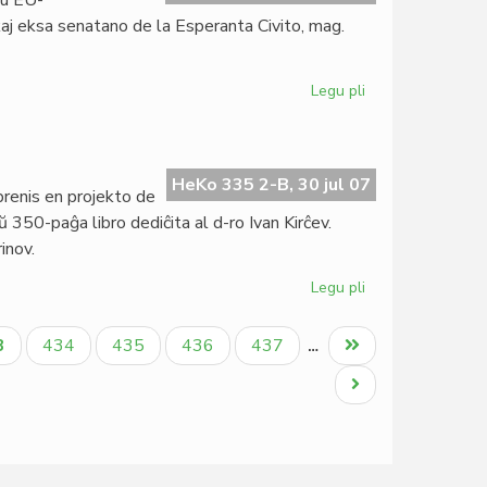
du EU-
la
aj eksa senatano de la Esperanta Civito, mag.
EEU-
kongreso
Legu pli
pri
Unua
ronda
tablo
en
HeKo 335 2-B, 30 jul 07
prenis en projekto de
la
 350-paĝa libro dediĉita al d-ro Ivan Kirĉev.
EEU-
inov.
kongreso
Legu pli
pri
Libro
pri
tuala
Paĝo
Paĝo
Paĝo
Paĝo
Last
3
434
435
436
437
…
D-
ĝo
page
ro
Next
Ivan
page
Kirĉev