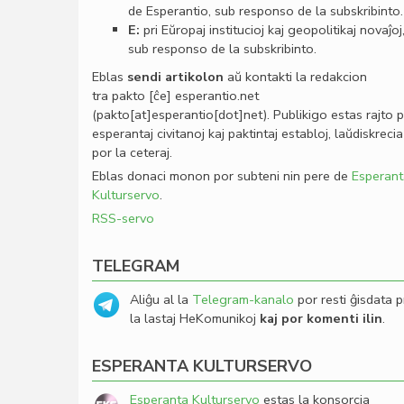
de Esperantio, sub responso de la subskribinto.
E:
pri Eŭropaj institucioj kaj geopolitikaj novaĵoj
sub responso de la subskribinto.
Eblas
sendi
artikolon
aŭ kontakti la redakcion
tra
pakto
[ĉe]
esperantio
.
net
(pakto[at]esperantio[dot]net)
. Publikigo estas rajto 
esperantaj civitanoj kaj paktintaj establoj, laŭdiskrecia
por la ceteraj.
Eblas donaci monon por subteni nin pere de
Esperant
Kulturservo
.
RSS-servo
TELEGRAM
Aliĝu al la
Telegram-kanalo
por resti ĝisdata p
la lastaj HeKomunikoj
kaj por komenti ilin
.
ESPERANTA KULTURSERVO
Esperanta Kulturservo
estas la konsorcia