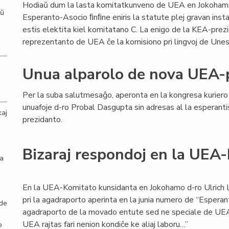
Hodiaŭ dum la lasta komitatkunveno de UEA en Jokoham
aŭ
Esperanto-Asocio ﬁnﬁne eniris la statute plej gravan inst
estis elektita kiel komitatano C. La enigo de la KEA-prez
reprezentanto de UEA ĉe la komisiono pri lingvoj de Unesk
Unua alparolo de nova UEA-
Per la suba salutmesaĝo, aperonta en la kongresa kurier
unuafoje d-ro Probal Dasgupta sin adresas al la esperant
kaj
prezidanto.
Bizaraj respondoj en la UEA
la
En la UEA-Komitato kunsidanta en Jokohamo d-ro Ulrich
pri la agadraporto aperinta en la junia numero de “Esperan
 de
agadraporto de la movado entute sed ne speciale de UEA. I
UEA rajtas fari nenion kondiĉe ke aliaj laboru…”
o