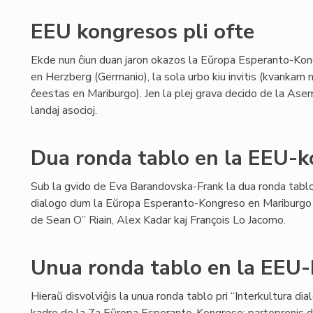
EEU kongresos pli ofte
Ekde nun ĉiun duan jaron okazos la Eŭropa Esperanto-Kong
en Herzberg (Germanio), la sola urbo kiu invitis (kvankam
ĉeestas en Mariburgo). Jen la plej grava decido de la Ase
landaj asocioj.
Dua ronda tablo en la EEU-
Sub la gvido de Eva Barandovska-Frank la dua ronda tablo 
dialogo dum la Eŭropa Esperanto-Kongreso en Mariburgo 
de Sean O” Riain, Alex Kadar kaj François Lo Jacomo.
Unua ronda tablo en la EEU
Hieraŭ disvolviĝis la unua ronda tablo pri “Interkultura di