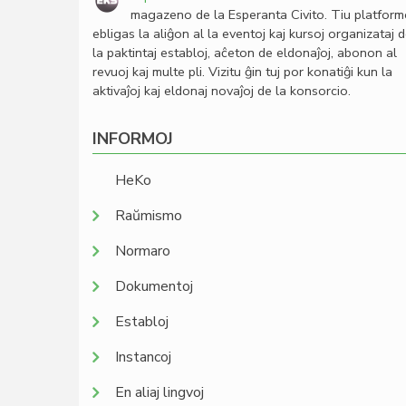
magazeno de la Esperanta Civito. Tiu platfor
ebligas la aliĝon al la eventoj kaj kursoj organizataj 
la paktintaj establoj, aĉeton de eldonaĵoj, abonon al
revuoj kaj multe pli. Vizitu ĝin tuj por konatiĝi kun la
aktivaĵoj kaj eldonaj novaĵoj de la konsorcio.
INFORMOJ
HeKo
Raŭmismo
Normaro
Dokumentoj
Establoj
Instancoj
En aliaj lingvoj