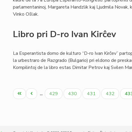
kadre de la 7a Eŭropa Esperanto-Kongreso: partoprenis 
parlamentaninoj, Margareta Handzlik kaj Ljudmila Novak, k
Vinko Ošlak.
Libro pri D-ro Ivan Kirĉev
La Esperantista domo de kulturo “D-ro Ivan Kirĉev” parto
la urbestraro de Razgrado (Bulgario) pri eldono de preskaŭ
Kompilintoj de la libro estas Dimitar Petrov kaj Svilen Mar
Pagination
Unua
Antaŭa
Paĝo
Paĝo
Paĝo
Paĝo
Ak
429
430
431
432
43
…
paĝo
paĝo
pa