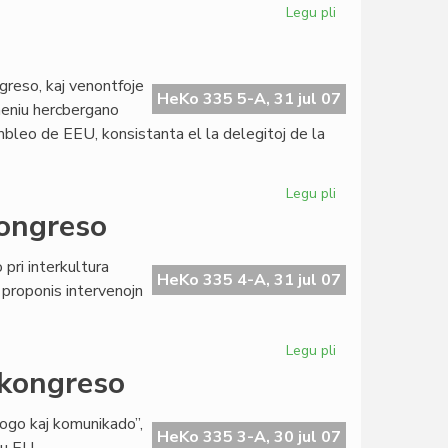
Legu pli
pri
Teatro
Espero
aĝas
reso, kaj venontfoje
kvaronan
HeKo 335 5-A, 31 jul 07
 neniu hercbergano
jarcenton
mbleo de EEU, konsistanta el la delegitoj de la
Legu pli
pri
EEU
kongreso
kongresos
pli
pri interkultura
ofte
HeKo 335 4-A, 31 jul 07
proponis intervenojn
Legu pli
pri
Dua
-kongreso
ronda
tablo
alogo kaj komunikado”,
en
HeKo 335 3-A, 30 jul 07