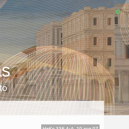
as
to
HeKo 336 4-A, 10 aug 07