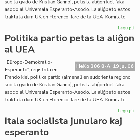
sub la gvido de Kristian Garino), petis la aliĝon kiel faka
asocio al Universala Esperanto-Asocio. La aliĝpeto estos
traktata dum UK en Florenco, fare de la UEA-Komitato.
Legu pli
pri
Pol
Politika partio petas la aliĝon
par
al UEA
pe
la
ali
“Eŭropo-Demokratio-
HeKo 306 8-A, 19 jul 06
al
Esperanto”, registrita en
UE
Francio kiel politika partio (almenaŭ en sudorienta regiono,
sub la gvido de Kristian Garino), petis la aliĝon kiel faka
asocio al Universala Esperanto-Asocio. La aliĝpeto estos
traktata dum UK en Florenco, fare de la UEA-Komitato.
Legu pli
pri
Pol
Itala socialista junularo kaj
par
esperanto
pe
la