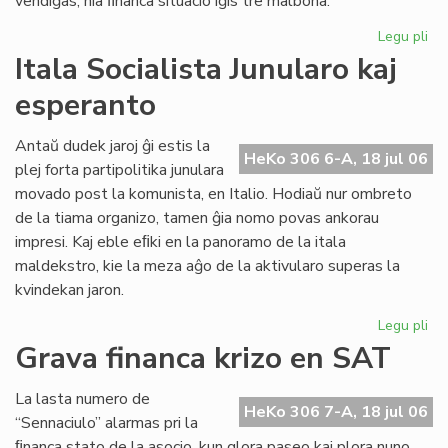
vendiĝas, nia ﬁnanca situacio iĝis tre malbona.
Legu pli
pri
Gr
Itala Socialista Junularo kaj
fi
esperanto
kri
en
Se
Antaŭ dudek jaroj ĝi estis la
HeKo 306 6-A, 18 jul 06
As
plej forta partipolitika junulara
Tu
movado post la komunista, en Italio. Hodiaŭ nur ombreto
de la tiama organizo, tamen ĝia nomo povas ankorau
impresi. Kaj eble eﬁki en la panoramo de la itala
maldekstro, kie la meza aĝo de la aktivularo superas la
kvindekan jaron.
Legu pli
pri
Ita
Grava financa krizo en SAT
Soc
Jun
La lasta numero de
kaj
HeKo 306 7-A, 18 jul 06
“Sennaciulo” alarmas pri la
es
ﬁnanca stato de la asocio, kun glora paseo kaj plora nuno,