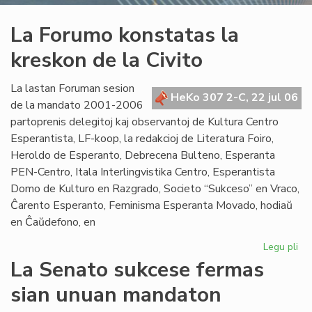
La Forumo konstatas la
kreskon de la Civito
La lastan Foruman sesion
HeKo 307 2-C, 22 jul 06
de la mandato 2001-2006
partoprenis delegitoj kaj observantoj de Kultura Centro
Esperantista, LF-koop, la redakcioj de Literatura Foiro,
Heroldo de Esperanto, Debrecena Bulteno, Esperanta
PEN-Centro, Itala Interlingvistika Centro, Esperantista
Domo de Kulturo en Razgrado, Societo “Sukceso” en Vraco,
Ĉarento Esperanto, Feminisma Esperanta Movado, hodiaŭ
en Ĉaŭdefono, en
Legu pli
pri
La
La Senato sukcese fermas
Fo
sian unuan mandaton
ko
la