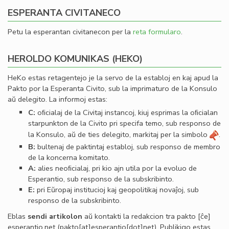
ESPERANTA CIVITANECO
Petu la esperantan civitanecon per la
reta formularo
.
HEROLDO KOMUNIKAS (HEKO)
HeKo estas retagentejo je la servo de la establoj en kaj apud la
Pakto por la Esperanta Civito, sub la imprimaturo de la Konsulo
aŭ delegito. La informoj estas:
C:
oﬁcialaj de la Civitaj instancoj, kiuj esprimas la oﬁcialan
starpunkton de la Civito pri specifa temo, sub responso de
la Konsulo, aŭ de ties delegito, markitaj per la simbolo
.
B:
bultenaj de paktintaj establoj, sub responso de membro
de la koncerna komitato.
A:
alies neoﬁcialaj, pri kio ajn utila por la evoluo de
Esperantio, sub responso de la subskribinto.
E:
pri Eŭropaj institucioj kaj geopolitikaj novaĵoj, sub
responso de la subskribinto.
Eblas
sendi
artikolon
aŭ kontakti la redakcion tra
pakto
[ĉe]
esperantio
.
net
(pakto[at]esperantio[dot]net)
. Publikigo estas