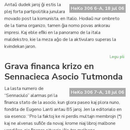
ali
Antaŭ dudek jaroj ĝi estis la
HeKo 306 6-A, 18 jul 06
al
plej forta partipolitika junulara
UE
movado post la komunista, en Italio. Hodiaŭ nur ombreto
de la tiama organizo, tamen ĝia nomo povas ankorau
impresi. Kaj eble eﬁki en la panoramo de la itala
maldekstro, kie la meza aĝo de la aktivularo superas la
kvindekan jaron.
Legu pli
pri
Ita
Grava financa krizo en
soc
Sennacieca Asocio Tutmonda
jun
kaj
es
La lasta numero de
HeKo 306 7-A, 18 jul 06
“Sennaciulo” alarmas pri la
ﬁnanca stato de la asocio, kun glora paseo kaj plora nuno,
fondita de Eugeno Lanti antau 85 jaroj. Jen la editorialo en
sia esenco: “Pro la faktoj ke ni perdis multajn membrojn (*)
kaj ne alvenas suﬁĉe da novaj, krome niaj libroj malbone