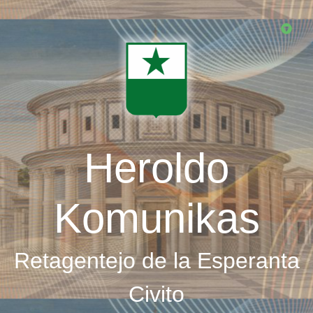
Skip
to
main
content
Heroldo
Komunikas
Retagentejo de la Esperanta
Civito