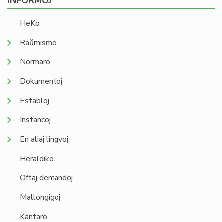
INFORMOJ
HeKo
Raŭmismo
Normaro
Dokumentoj
Establoj
Instancoj
En aliaj lingvoj
Heraldiko
Oftaj demandoj
Mallongigoj
Kantaro