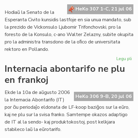
kr
HeKo 307 1-C, 21 jul 06
de
Hodiaŭ la Senato de la
la
Esperanta Civito kunsidis lastfoje en sia unua mandato, sub
Civ
la prezido de Vickonsulo Ljubomir Trifonchovski, pro la
foresto de la Konsulo, c-ano Walter Zelazny, subite okupita
pro la administra transdono de la oﬁco de universitata
rektoro en Pollando.
Legu pli
pri
La
Internacia abontarifo ne plu
Se
en frankoj
su
fe
sia
Ekde la 10a de aŭgusto 2006
HeKo 306 9-B, 20 jul 06
un
la Internacia Abontarifo (IT)
ma
por ĉiu periodaĵo eldonata de LF-koop baziĝos sur la eŭro,
kaj ne plu sur la svisa franko. Samtempe okazos adaptigo
de IT al la sendo- kaj produktokostoj, post kelkjara
stabileco laŭ la eŭrotarifo.