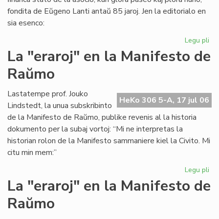
fondita de Eŭgeno Lanti antaŭ 85 jaroj. Jen la editorialo en
sia esenco:
Legu pli
pri
Gr
La "eraroj" en la Manifesto de
fi
Raŭmo
kri
en
SA
Lastatempe prof. Jouko
HeKo 306 5-A, 17 jul 06
Lindstedt, la unua subskribinto
de la Manifesto de Raŭmo, publike revenis al la historia
dokumento per la subaj vortoj: “Mi ne interpretas la
historian rolon de la Manifesto sammaniere kiel la Civito. Mi
citu min mem:”
Legu pli
pri
La
La "eraroj" en la Manifesto de
"er
Raŭmo
en
la