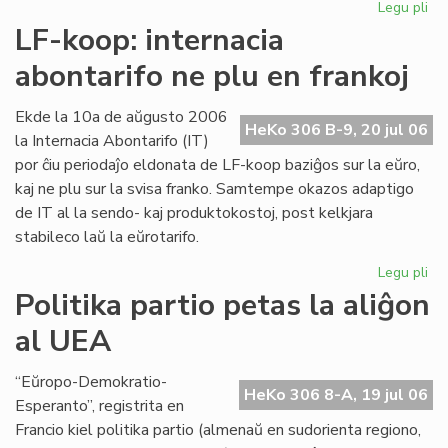
Legu pli
pri
Int
LF-koop: internacia
abo
abontarifo ne plu en frankoj
ne
plu
en
Ekde la 10a de aŭgusto 2006
HeKo 306 B-9, 20 jul 06
fra
la Internacia Abontarifo (IT)
por ĉiu periodaĵo eldonata de LF-koop baziĝos sur la eŭro,
kaj ne plu sur la svisa franko. Samtempe okazos adaptigo
de IT al la sendo- kaj produktokostoj, post kelkjara
stabileco laŭ la eŭrotarifo.
Legu pli
pri
LF-
Politika partio petas la aliĝon
ko
al UEA
int
abo
ne
“Eŭropo-Demokratio-
HeKo 306 8-A, 19 jul 06
plu
Esperanto”, registrita en
en
Francio kiel politika partio (almenaŭ en sudorienta regiono,
fra