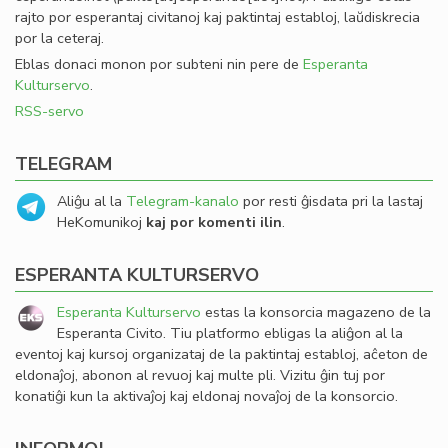
rajto por esperantaj civitanoj kaj paktintaj establoj, laŭdiskrecia
por la ceteraj.
Eblas donaci monon por subteni nin pere de
Esperanta
Kulturservo
.
RSS-servo
TELEGRAM
Aliĝu al la
Telegram-kanalo
por resti ĝisdata pri la lastaj
HeKomunikoj
kaj por komenti ilin
.
ESPERANTA KULTURSERVO
Esperanta Kulturservo
estas la konsorcia magazeno de la
Esperanta Civito. Tiu platformo ebligas la aliĝon al la
eventoj kaj kursoj organizataj de la paktintaj establoj, aĉeton de
eldonaĵoj, abonon al revuoj kaj multe pli. Vizitu ĝin tuj por
konatiĝi kun la aktivaĵoj kaj eldonaj novaĵoj de la konsorcio.