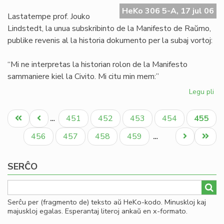
Ma
HeKo 306 5-A, 17 jul 06
de
Lastatempe prof. Jouko
Ra
Lindstedt, la unua subskribinto de la Manifesto de Raŭmo,
publike revenis al la historia dokumento per la subaj vortoj:
“Mi ne interpretas la historian rolon de la Manifesto
sammaniere kiel la Civito. Mi citu min mem:”
Legu pli
pri
La
Pagination
"er
Unua
Antaŭa
Paĝo
Paĝo
Paĝo
Paĝo
Aktual
451
452
453
454
455
…
en
paĝo
paĝo
paĝo
la
Paĝo
Paĝo
Paĝo
Paĝo
Next
Last
456
457
458
459
…
Ma
page
page
de
SERĈO
Ra
Serĉu per (fragmento de) teksto aŭ HeKo-kodo. Minuskloj kaj
majuskloj egalas. Esperantaj literoj ankaŭ en x-formato.