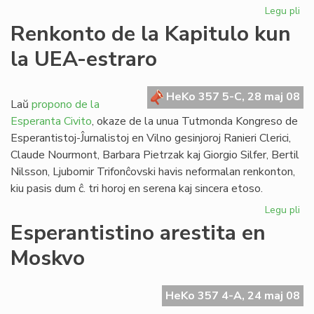
Legu pli
pri
La
Renkonto de la Kapitulo kun
Es
la UEA-estraro
PE
ne
bo
HeKo 357 5-C, 28 maj 08
Ko
Laŭ
propono de la
Esperanta Civito
, okaze de la unua Tutmonda Kongreso de
Esperantistoj-Ĵurnalistoj en Vilno gesinjoroj Ranieri Clerici,
Claude Nourmont, Barbara Pietrzak kaj Giorgio Silfer, Bertil
Nilsson, Ljubomir Trifonĉovski havis neformalan renkonton,
kiu pasis dum ĉ. tri horoj en serena kaj sincera etoso.
Legu pli
pri
Re
Esperantistino arestita en
de
Moskvo
la
Kap
ku
HeKo 357 4-A, 24 maj 08
la
UE