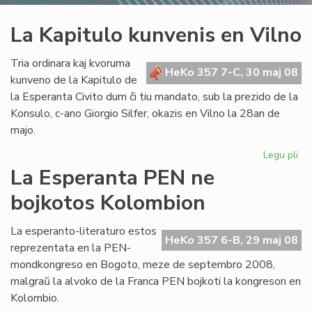
La Kapitulo kunvenis en Vilno
Tria ordinara kaj kvoruma
HeKo 357 7-C, 30 maj 08
kunveno de la Kapitulo de
la Esperanta Civito dum ĉi tiu mandato, sub la prezido de la
Konsulo, c-ano Giorgio Silfer, okazis en Vilno la 28an de
majo.
Legu pli
pri
La
La Esperanta PEN ne
Kap
bojkotos Kolombion
ku
en
Vil
La esperanto-literaturo estos
HeKo 357 6-B, 29 maj 08
reprezentata en la PEN-
mondkongreso en Bogoto, meze de septembro 2008,
malgraŭ la alvoko de la Franca PEN bojkoti la kongreson en
Kolombio.