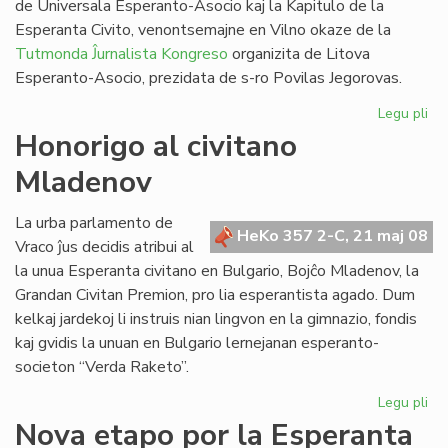
de Universala Esperanto-Asocio kaj la Kapitulo de la
Esperanta Civito, venontsemajne en Vilno okaze de la
Tutmonda Ĵurnalista Kongreso
organizita de Litova
Esperanto-Asocio, prezidata de s-ro Povilas Jegorovas.
Legu pli
pri
UE
Honorigo al civitano
Est
Mladenov
kaj
Kap
en
La urba parlamento de
HeKo 357 2-C, 21 maj 08
Vil
Vraco ĵus decidis atribui al
la unua Esperanta civitano en Bulgario, Bojĉo Mladenov, la
Grandan Civitan Premion, pro lia esperantista agado. Dum
kelkaj jardekoj li instruis nian lingvon en la gimnazio, fondis
kaj gvidis la unuan en Bulgario lernejanan esperanto-
societon “Verda Raketo”.
Legu pli
pri
Ho
Nova etapo por la Esperanta
al