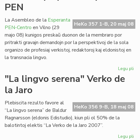
PEN
civ
Ml
La Asembleo de la
Esperanta
HeKo 357 1-B, 20 maj 08
PEN-Centro
en Vilno (29
majo 08) kunigos preskaŭ duonon de la membraro por
pritrakti gravajn demandojn por la perspektivoj de la sola
organizo de profesiaj verkistoj, redaktoroj kaj eldonistoj en
la transnacia lingvo.
Legu pli
pri
No
"La lingvo serena" Verko de
et
la Jaro
po
la
Es
Plebiscita rezulto favore al
HeKo 356 9-B, 18 maj 08
PE
“La lingvo serena” de Baldur
Ragnarsson (eldonis Edistudio), kiun pli ol 50% de la
balotintoj elektis “La Verko de la Jaro 2007”.
Legu pli
pri