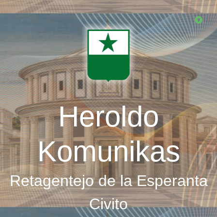
Skip
to
main
content
Heroldo
Komunikas
Retagentejo de la Esperanta
Civito