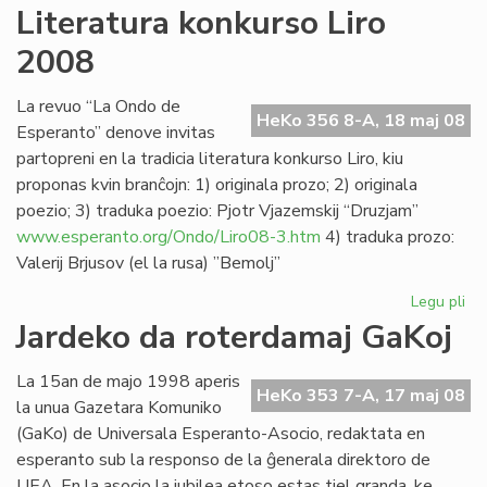
"L
Literatura konkurso Liro
lin
2008
se
Ve
de
La revuo “La Ondo de
HeKo 356 8-A, 18 maj 08
la
Esperanto” denove invitas
Jar
partopreni en la tradicia literatura konkurso Liro, kiu
proponas kvin branĉojn: 1) originala prozo; 2) originala
poezio; 3) traduka poezio: Pjotr Vjazemskij “Druzjam”
www.esperanto.org/Ondo/Liro08-3.htm
4) traduka prozo:
Valerij Brjusov (el la rusa) ”Bemolj”
Legu pli
pri
Lit
Jardeko da roterdamaj GaKoj
ko
Lir
La 15an de majo 1998 aperis
20
HeKo 353 7-A, 17 maj 08
la unua Gazetara Komuniko
(GaKo) de Universala Esperanto-Asocio, redaktata en
esperanto sub la responso de la ĝenerala direktoro de
UEA. En la asocio la jubilea etoso estas tiel granda, ke