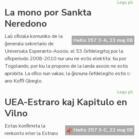
Legu pli
pri
est
Esp
La mono por Sankta
are
Neredono
en
Mo
Laŭ oﬁciala komuniko de la
HeKo 357 3-A, 23 maj 08
ĝenerala sekretario de
Universala Esperanto-Asocio, el 53 ĉefdelegitoj por la
oﬁcperiodo 2008-2010 nur unu ne estis elektita: tiu por
Togolando, por kiu la propono de la landa asocio ne estis
aprobita. La oﬁco nun vakas; la ĝisnuna ĉefdelegito estis c-
ano Koﬃ Gbeglo.
Legu pli
pri
La
UEA-Estraro kaj Kapitulo en
mo
Vilno
po
Sa
Ne
Estas konﬁrmita la
HeKo 357 3-C, 22 maj 08
renkonto inter la Estraro