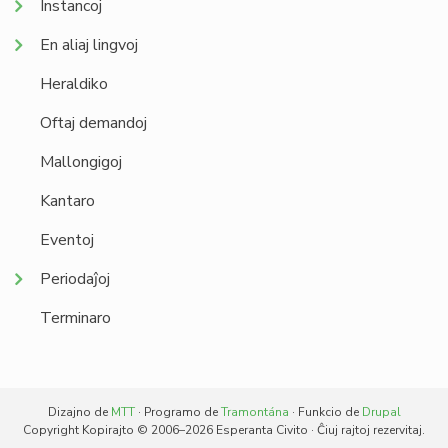
Instancoj
En aliaj lingvoj
Heraldiko
Oftaj demandoj
Mallongigoj
Kantaro
Eventoj
Periodaĵoj
Terminaro
Dizajno de
MTT
· Programo de
Tramontána
· Funkcio de
Drupal
Copyright Kopirajto © 2006–2026 Esperanta Civito · Ĉiuj rajtoj rezervitaj.