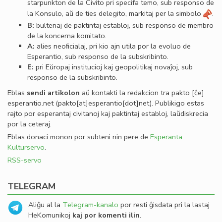
starpunkton de la Civito pri specifa temo, sub responso de
la Konsulo, aŭ de ties delegito, markitaj per la simbolo
.
B:
bultenaj de paktintaj establoj, sub responso de membro
de la koncerna komitato.
A:
alies neoﬁcialaj, pri kio ajn utila por la evoluo de
Esperantio, sub responso de la subskribinto.
E:
pri Eŭropaj institucioj kaj geopolitikaj novaĵoj, sub
responso de la subskribinto.
Eblas
sendi
artikolon
aŭ kontakti la redakcion tra
pakto
[ĉe]
esperantio
.
net
(pakto[at]esperantio[dot]net)
. Publikigo estas
rajto por esperantaj civitanoj kaj paktintaj establoj, laŭdiskrecia
por la ceteraj.
Eblas donaci monon por subteni nin pere de
Esperanta
Kulturservo
.
RSS-servo
TELEGRAM
Aliĝu al la
Telegram-kanalo
por resti ĝisdata pri la lastaj
HeKomunikoj
kaj por komenti ilin
.