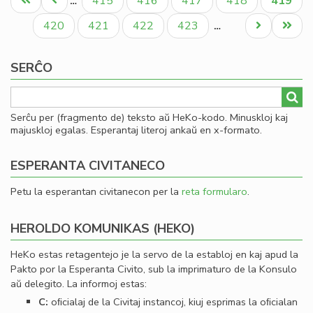
Unua
Antaŭa
Paĝo
Paĝo
Paĝo
Paĝo
Aktual
415
416
417
418
419
…
un
paĝo
paĝo
paĝo
jub
Paĝo
Paĝo
Paĝo
Paĝo
Next
Last
420
421
422
423
…
me
page
page
SERĈO
Serĉu per (fragmento de) teksto aŭ HeKo-kodo. Minuskloj kaj
majuskloj egalas. Esperantaj literoj ankaŭ en x-formato.
ESPERANTA CIVITANECO
Petu la esperantan civitanecon per la
reta formularo
.
HEROLDO KOMUNIKAS (HEKO)
HeKo estas retagentejo je la servo de la establoj en kaj apud la
Pakto por la Esperanta Civito, sub la imprimaturo de la Konsulo
aŭ delegito. La informoj estas:
C:
oﬁcialaj de la Civitaj instancoj, kiuj esprimas la oﬁcialan