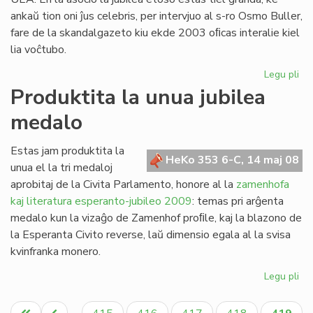
ankaŭ tion oni ĵus celebris, per intervjuo al s-ro Osmo Buller,
fare de la skandalgazeto kiu ekde 2003 oﬁcas interalie kiel
lia voĉtubo.
Legu pli
pri
Ja
Produktita la unua jubilea
da
medalo
ro
Ga
Estas jam produktita la
HeKo 353 6-C, 14 maj 08
unua el la tri medaloj
aprobitaj de la Civita Parlamento, honore al la
zamenhofa
kaj literatura esperanto-jubileo 2009
: temas pri arĝenta
medalo kun la vizaĝo de Zamenhof proﬁle, kaj la blazono de
la Esperanta Civito reverse, laŭ dimensio egala al la svisa
kvinfranka monero.
Legu pli
pri
Pro
Pagination
la