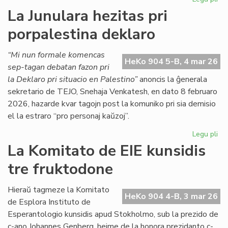
CD
La Junulara hezitas pri
lik
porpalestina deklaro
duo
de
lib
“Mi nun formale komencas
HeKo 904 5-B, 4 mar 26
kaj
sep-tagan debatan fazon pri
ga
la Deklaro pri situacio en Palestino”
anoncis la ĝenerala
sekretario de TEJO, Snehaja Venkatesh, en dato 8 februaro
2026, hazarde kvar tagojn post la komuniko pri sia demisio
el la estraro “pro personaj kaŭzoj”.
Legu pli
pri
La
La Komitato de EIE kunsidis
Jun
tre fruktodone
hez
pri
por
Hieraŭ tagmeze la Komitato
HeKo 904 4-B, 3 mar 26
de
de Esplora Instituto de
Esperantologio kunsidis apud Stokholmo, sub la prezido de
c-ano Johannes Genberg, hejme de la honora prezidanto c-