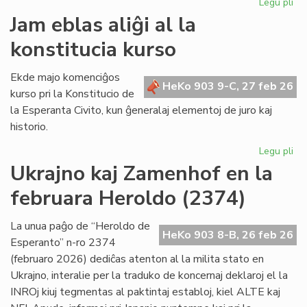
Legu pli
pri
Mo
Jam eblas aliĝi al la
ku
konstitucia kurso
de
la
re
Ekde majo komenciĝos
HeKo 903 9-C, 27 feb 26
de
kurso pri la Konstitucio de
"Li
la Esperanta Civito, kun ĝeneralaj elementoj de juro kaj
Foi
historio.
Legu pli
pri
Ja
Ukrajno kaj Zamenhof en la
eb
februara Heroldo (2374)
ali
al
la
La unua paĝo de “Heroldo de
HeKo 903 8-B, 26 feb 26
kon
Esperanto” n-ro 2374
ku
(februaro 2026) dediĉas atenton al la milita stato en
Ukrajno, interalie per la traduko de koncernaj deklaroj el la
INROj kiuj tegmentas al paktintaj establoj, kiel ALTE kaj