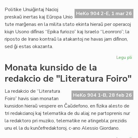
en
IEF
Politike Unuiĝintaj Nacioj
HeKo 904 2-E, 1 mar 26
se
preskaŭ inertas kaj Eŭropa Unio
tute marĝenas en la milita stato ekinta hieraŭ per operacoj
kiujn Usono diﬁnas “Epika furiozo” kaj Israelo “Leonroro”; la
riposto de Irano kontraŭ la atakantoj ne havas jam diﬁnon,
sed ĝi estas okazanta.
Legu pli
pri
Di
Monata kunsido de la
fia
redakcio de "Literatura Foiro"
vas
la
me
La redakcio de “Literatura
HeKo 904 1-B, 28 feb 26
mil
Foiro” havis sian monatan
kunsidon hieraŭ vespere en Ĉaŭdefono, en ﬁzika alesto de
tri redakcianoj kaj telematika de du aliaj; ne partoprenis nur
la redaktoro pri muziko, telematike ne atingebla; prezidis
unu el la du kunĉefredaktoroj, c-ano Alessio Giordano.