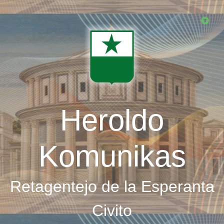
Skip
to
main
content
Heroldo
Komunikas
Retagentejo de la Esperanta
Civito