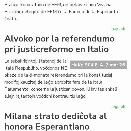
Blanco, komitatano de FEM, respektive c-ino Viviana
Piccinini, delegito de FEM ĉe la Forumo de la Esperanta
Civito.
Legu pli
pri
Es
Alvoko por la referendumo
fem
pri justicreformo en Italio
man
ho
La subskribintoj, ŝtatanoj de la
HeKo 904 8-A, 7 mar 26
Itala Respubliko, voĉdonos
NE
okaze de la ĉi-monata referendumo pri la konstituciaj
modifoj kaŭzitaj de leĝo aprobita fare de la Itala
Parlamento, koncerne la justican povon. Ili invitas ankaŭ
aliajn rajtantojn voĉdoni kontraŭ tiu leĝo.
Legu pli
pri
Al
Milana strato dediĉota al
po
honora Esperantiano
la