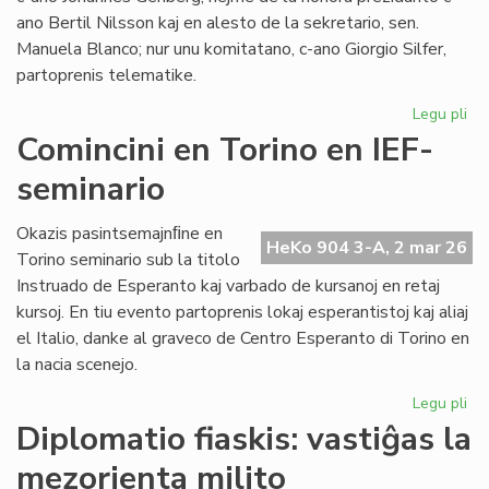
ano Bertil Nilsson kaj en alesto de la sekretario, sen.
Manuela Blanco; nur unu komitatano, c-ano Giorgio Silfer,
partoprenis telematike.
Legu pli
pri
La
Comincini en Torino en IEF-
Ko
seminario
de
EIE
kun
Okazis pasintsemajnﬁne en
HeKo 904 3-A, 2 mar 26
tre
Torino seminario sub la titolo
fr
Instruado de Esperanto kaj varbado de kursanoj en retaj
kursoj. En tiu evento partoprenis lokaj esperantistoj kaj aliaj
el Italio, danke al graveco de Centro Esperanto di Torino en
la nacia scenejo.
Legu pli
pri
Com
Diplomatio fiaskis: vastiĝas la
en
mezorienta milito
To