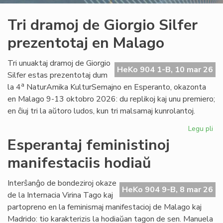
Tri dramoj de Giorgio Silfer
prezentotaj en Malago
Tri unuaktaj dramoj de Giorgio
HeKo 904 1-B, 10 mar 26
Silfer estas prezentotaj dum
a
la 4
NaturAmika KulturSemajno en Esperanto, okazonta
en Malago 9-13 oktobro 2026: du replikoj kaj unu premiero;
en ĉiuj tri la aŭtoro ludos, kun tri malsamaj kunrolantoj.
Legu pli
pri
Tri
Esperantaj feministinoj
dr
manifestaciis hodiaŭ
de
Gio
Sil
Interŝanĝo de bondeziroj okaze
HeKo 904 9-B, 8 mar 26
pre
de la Internacia Virina Tago kaj
en
partopreno en la feminismaj manifestacioj de Malago kaj
Ma
Madrido: tio karakterizis la hodiaŭan tagon de sen. Manuela