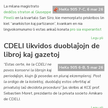
re
pri
La milana magistrato
HeKo 905 7-C, 6 mar 26
jus
dediĉos straton al Giuseppe
en
Pinelli
en la kvartalo
San Siro
, kie memorplato priskribos lin
Ita
kiel “anarkiiston kaj partizanon”, kvankam en nia
lingvokomunumo li estas ankaŭ konata
pro sia esperantist
Legu pli
pri
Mi
CDELI likvidos duoblaĵojn de
str
libroj kaj gazetoj
de
al
ho
“Estas certe, ke la CDELI ne
HeKo 905 6-B, 5 mar 26
Es
povos konservi la librojn kaj
periodaĵojn, kiujn ĝi posedas en pluraj ekzempleroj. Post
la ordigo de la kolektoj, duoblaĵoj estos ofertitaj al
privatuloj laŭ decidota proceduro”
ĵus skribis al KCE prof.
Sebastien Moret, prezidanto de la privata societo Amikaro
de CDELI.
Legu pli
pri