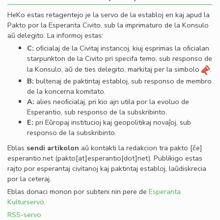
HeKo estas retagentejo je la servo de la establoj en kaj apud la
Pakto por la Esperanta Civito, sub la imprimaturo de la Konsulo
aŭ delegito. La informoj estas:
C:
oﬁcialaj de la Civitaj instancoj, kiuj esprimas la oﬁcialan
starpunkton de la Civito pri specifa temo, sub responso de
la Konsulo, aŭ de ties delegito, markitaj per la simbolo
.
B:
bultenaj de paktintaj establoj, sub responso de membro
de la koncerna komitato.
A:
alies neoﬁcialaj, pri kio ajn utila por la evoluo de
Esperantio, sub responso de la subskribinto.
E:
pri Eŭropaj institucioj kaj geopolitikaj novaĵoj, sub
responso de la subskribinto.
Eblas
sendi
artikolon
aŭ kontakti la redakcion tra
pakto
[ĉe]
esperantio
.
net
(pakto[at]esperantio[dot]net)
. Publikigo estas
rajto por esperantaj civitanoj kaj paktintaj establoj, laŭdiskrecia
por la ceteraj.
Eblas donaci monon por subteni nin pere de
Esperanta
Kulturservo
.
RSS-servo