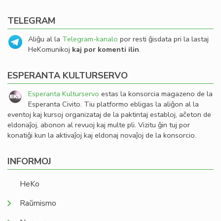
TELEGRAM
Aliĝu al la
Telegram-kanalo
por resti ĝisdata pri la lastaj
HeKomunikoj
kaj por komenti ilin
.
ESPERANTA KULTURSERVO
Esperanta Kulturservo
estas la konsorcia magazeno de la
Esperanta Civito. Tiu platformo ebligas la aliĝon al la
eventoj kaj kursoj organizataj de la paktintaj establoj, aĉeton de
eldonaĵoj, abonon al revuoj kaj multe pli. Vizitu ĝin tuj por
konatiĝi kun la aktivaĵoj kaj eldonaj novaĵoj de la konsorcio.
INFORMOJ
HeKo
Raŭmismo