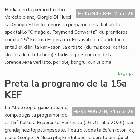
20
Hodiaŭ en la piemonta urbo
ne
HeKo 905 8-B, 2 apr 26
Verĉelo c-anoj Giorgio Di Nucci
kaj Giorgio Silfer komencis la preparon de la kabareta
spektaklo “Omaĝe al Raymond Schwartz”, kiu premieros
a
dum la 15
Kultura Esperanto-Festivalo en Ĉaŭdefono:
antaŭ ol diﬁni la kanvason, la artisto (kiu muzikos, kantos,
skeĉos dum tuta horo) studis la personecon de la
lorendevena verkisto, por plej kongrui kun la oma
Legu pli
pri
Gio
Preta la programo de la 15a
Di
KEF
Nuc
int
de
La Abeletoj (organiza teamo)
HeKo 905 7-B, 31 mar 26
Ra
kompletigis la programon de
Sc
a
la 15
Kultura Esperanto-Festivalo (26-31 julio 2026), sen
grandaj hezitoj palimpseste. Teatro ludos la ĉefan rolon, kaj
c-ano Giorgio Di Nucci plej kontribuos: kabareta omaĝo al