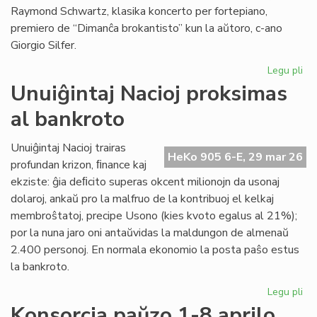
Raymond Schwartz, klasika koncerto per fortepiano,
premiero de “Dimanĉa brokantisto” kun la aŭtoro, c-ano
Giorgio Silfer.
Legu pli
pri
Pr
Unuiĝintaj Nacioj proksimas
la
al bankroto
pr
de
la
Unuiĝintaj Nacioj trairas
HeKo 905 6-E, 29 mar 26
15
profundan krizon, ﬁnance kaj
KE
ekziste: ĝia deﬁcito superas okcent milionojn da usonaj
dolaroj, ankaŭ pro la malfruo de la kontribuoj el kelkaj
membroŝtatoj, precipe Usono (kies kvoto egalus al 21%);
por la nuna jaro oni antaŭvidas la maldungon de almenaŭ
2.400 personoj. En normala ekonomio la posta paŝo estus
la bankroto.
Legu pli
pri
Unu
Konsorcia paŭzo 1-8 aprilo