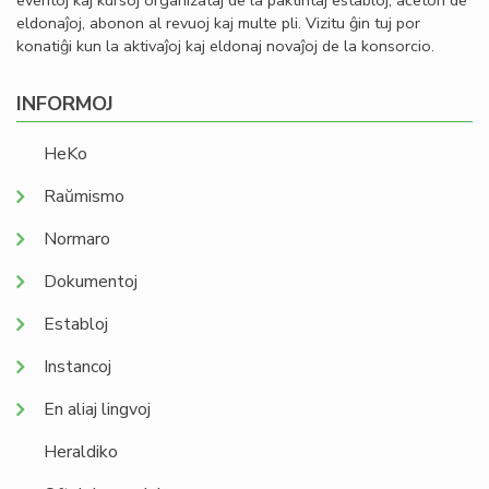
eventoj kaj kursoj organizataj de la paktintaj establoj, aĉeton de
eldonaĵoj, abonon al revuoj kaj multe pli. Vizitu ĝin tuj por
konatiĝi kun la aktivaĵoj kaj eldonaj novaĵoj de la konsorcio.
INFORMOJ
HeKo
Raŭmismo
Normaro
Dokumentoj
Establoj
Instancoj
En aliaj lingvoj
Heraldiko