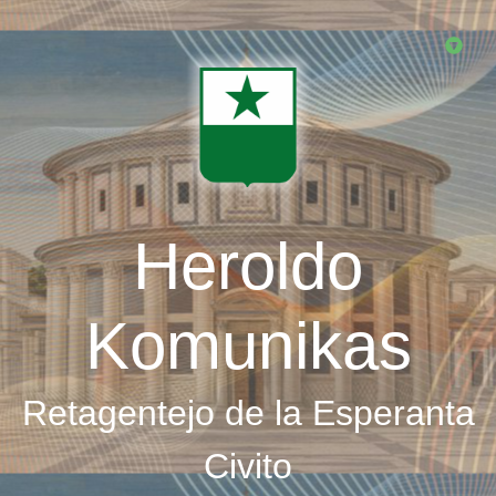
Skip
to
main
content
Heroldo
Komunikas
Retagentejo de la Esperanta
Civito