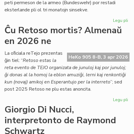
peti permeson de la armeo (Bundeswehr) por restadi
Co
eksterlande pli ol tri monatojn sinsekve.
Legu pli
pri
Lab
Ĉu Retoso mortis? Almenaŭ
ĉe
en 2026 ne
TE
Nu
se
La oﬁciala reTejo prezentas
HeKo 905 8-B, 3 apr 2026
la
ĝin tiel: “
Retoso estas la
ar
reta evento de TEJO organizata de junuloj kaj por junuloj;
pe
ĝi donas al la homoj la eblon amuziĝi, lerni kaj renkontiĝi
kun (novaj) amikoj en Esperantujo per la interreto
”; sed
post 2025 Retoso ne plu estas anoncita.
Legu pli
pri
Ĉu
Giorgio Di Nucci,
Re
interpretonto de Raymond
mor
Al
Schwartz
en