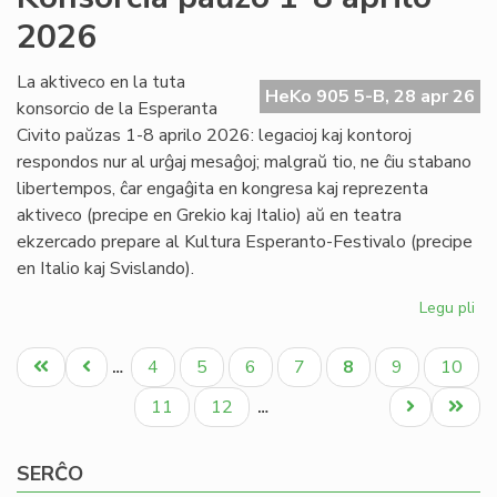
Nac
2026
pr
al
ba
La aktiveco en la tuta
HeKo 905 5-B, 28 apr 26
konsorcio de la Esperanta
Civito paŭzas 1-8 aprilo 2026: legacioj kaj kontoroj
respondos nur al urĝaj mesaĝoj; malgraŭ tio, ne ĉiu stabano
libertempos, ĉar engaĝita en kongresa kaj reprezenta
aktiveco (precipe en Grekio kaj Italio) aŭ en teatra
ekzercado prepare al Kultura Esperanto-Festivalo (precipe
en Italio kaj Svislando).
Legu pli
pri
Ko
Pagination
pa
Unua
Antaŭa
Paĝo
Paĝo
Paĝo
Paĝo
Aktuala
Paĝo
Paĝo
4
5
6
7
8
9
10
…
1-
paĝo
paĝo
paĝo
8
Paĝo
Paĝo
Next
Last
11
12
…
apr
page
page
20
SERĈO