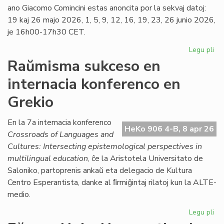
ano Giacomo Comincini estas anoncita por la sekvaj datoj:
19 kaj 26 majo 2026, 1, 5, 9, 12, 16, 19, 23, 26 junio 2026,
je 16h00-17h30 CET.
Legu pli
pri
Ka
Raŭmisma sukceso en
de
internacia konferenco en
la
ku
Grekio
pri
kon
En la 7a internacia konferenco
jur
HeKo 906 4-B, 8 apr 26
Crossroads of Languages and
Cultures: Intersecting epistemological perspectives in
multilingual education
, ĉe la Aristotela Universitato de
Saloniko, partoprenis ankaŭ eta delegacio de Kultura
Centro Esperantista, danke al ﬁrmiĝintaj rilatoj kun la ALTE-
medio.
Legu pli
pri
Ra