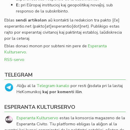
E:
pri Eŭropaj institucioj kaj geopolitikaj novaĵoj, sub
responso de la subskribinto.
Eblas
sendi
artikolon
aŭ kontakti la redakcion tra
pakto
[ĉe]
esperantio
.
net
(pakto[at]esperantio[dot]net)
. Publikigo estas
rajto por esperantaj civitanoj kaj paktintaj establoj, laŭdiskrecia
por la ceteraj.
Eblas donaci monon por subteni nin pere de
Esperanta
Kulturservo
.
RSS-servo
TELEGRAM
Aliĝu al la
Telegram-kanalo
por resti ĝisdata pri la lastaj
HeKomunikoj
kaj por komenti ilin
.
ESPERANTA KULTURSERVO
Esperanta Kulturservo
estas la konsorcia magazeno de la
Esperanta Civito. Tiu platformo ebligas la aliĝon al la