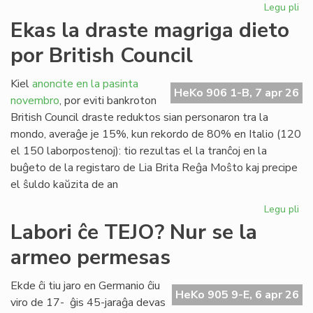
Legu pli
pri
"D
Ekas la draste magriga dieto
Ra
por British Council
al
San
en
Kiel
anoncite en la pasinta
HeKo 906 1-B, 7 apr 26
Ĉer
novembro
, por eviti bankroton
British Council draste reduktos sian personaron tra la
mondo, averaĝe je 15%, kun rekordo de 80% en Italio (120
el 150 laborpostenoj): tio rezultas el la tranĉoj en la
buĝeto de la registaro de Lia Brita Reĝa Moŝto kaj precipe
el ŝuldo kaŭzita de an
Legu pli
pri
Ek
Labori ĉe TEJO? Nur se la
la
armeo permesas
dr
ma
die
Ekde ĉi tiu jaro en Germanio ĉiu
HeKo 905 9-E, 6 apr 26
po
viro de 17- ĝis 45-jaraĝa devas
Bri