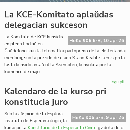
La KCE-Komitato aplaŭdas
delegacian sukceson
La Komitato de KCE kunsidis
HeKo 906 6-B, 10 apr 26
en pleno hodiaŭ en
Ĉaŭdefono, kun la telematika partopreno de la eksterlandaj
membroj, sub la prezido de c-ano Stano Keable: temis pri la
lasta kunsido antaŭ ol la Asembleo, kunvokita por la
komenco de majo.
Legu pli
pri
La
Kalendaro de la kurso pri
KC
konstitucia juro
Ko
ap
de
Sub la aŭspicio de la Esplora
HeKo 906 5-B, 9 apr 26
su
Instituto de Esperantologio, la
kurso pri la
Konstitucio de la Esperanta Civito
gvidota de c-