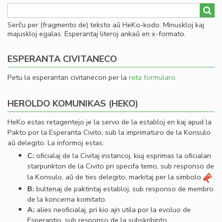
Serĉu per (fragmento de) teksto aŭ HeKo-kodo. Minuskloj kaj
majuskloj egalas. Esperantaj literoj ankaŭ en x-formato.
ESPERANTA CIVITANECO
Petu la esperantan civitanecon per la
reta formularo
.
HEROLDO KOMUNIKAS (HEKO)
HeKo estas retagentejo je la servo de la establoj en kaj apud la
Pakto por la Esperanta Civito, sub la imprimaturo de la Konsulo
aŭ delegito. La informoj estas:
C:
oﬁcialaj de la Civitaj instancoj, kiuj esprimas la oﬁcialan
starpunkton de la Civito pri specifa temo, sub responso de
la Konsulo, aŭ de ties delegito, markitaj per la simbolo
.
B:
bultenaj de paktintaj establoj, sub responso de membro
de la koncerna komitato.
A:
alies neoﬁcialaj, pri kio ajn utila por la evoluo de
Esperantio, sub responso de la subskribinto.