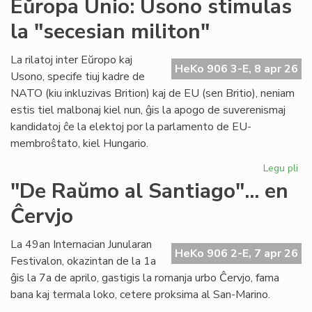
Eŭropa Unio: Usono stimulas
su
la "secesian militon"
en
int
ko
La rilatoj inter Eŭropo kaj
HeKo 906 3-E, 8 apr 26
en
Usono, specife tiuj kadre de
Gr
NATO (kiu inkluzivas Brition) kaj de EU (sen Britio), neniam
estis tiel malbonaj kiel nun, ĝis la apogo de suverenismaj
kandidatoj ĉe la elektoj por la parlamento de EU-
membroŝtato, kiel Hungario.
Legu pli
pri
Eŭ
"De Raŭmo al Santiago"... en
Uni
Ĉervjo
Us
sti
la
La 49an Internacian Junularan
HeKo 906 2-E, 7 apr 26
"s
Festivalon, okazintan de la 1a
mil
ĝis la 7a de aprilo, gastigis la romanja urbo Ĉervjo, fama
bana kaj termala loko, cetere proksima al San-Marino.