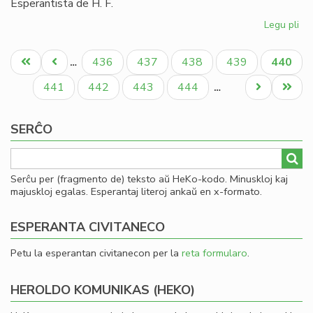
Esperantista de H. F.
Legu pli
pri
La
Pagination
sp
Unua
Antaŭa
Paĝo
Paĝo
Paĝo
Paĝo
Aktual
436
437
438
439
440
…
es
paĝo
paĝo
paĝo
cen
Paĝo
Paĝo
Paĝo
Paĝo
Next
Last
441
442
443
444
…
page
page
SERĈO
Serĉu per (fragmento de) teksto aŭ HeKo-kodo. Minuskloj kaj
majuskloj egalas. Esperantaj literoj ankaŭ en x-formato.
ESPERANTA CIVITANECO
Petu la esperantan civitanecon per la
reta formularo
.
HEROLDO KOMUNIKAS (HEKO)