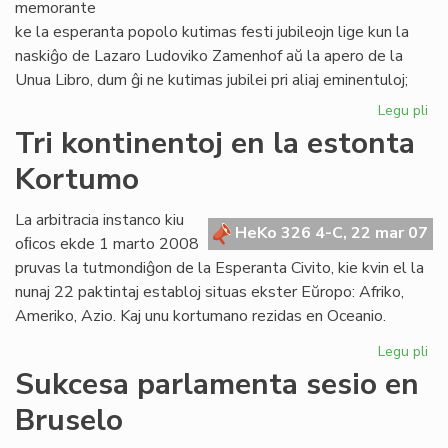
memorante
ke la esperanta popolo kutimas festi jubileojn lige kun la
naskiĝo de Lazaro Ludoviko Zamenhof aŭ la apero de la
Unua Libro, dum ĝi ne kutimas jubilei pri aliaj eminentuloj;
Legu pli
pri
Za
Tri kontinentoj en la estonta
Lit
Kortumo
Es
Jub
20
La arbitracia instanco kiu
HeKo 326 4-C, 22 mar 07
oﬁcos ekde 1 marto 2008
pruvas la tutmondiĝon de la Esperanta Civito, kie kvin el la
nunaj 22 paktintaj establoj situas ekster Eŭropo: Afriko,
Ameriko, Azio. Kaj unu kortumano rezidas en Oceanio.
Legu pli
pri
Tri
Sukcesa parlamenta sesio en
kon
Bruselo
en
la