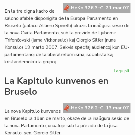
es
HeKo 326 3-C, 21 mar 07
Ko
En la tre digna kadro de
salono afable disponigita de la Eŭropa Parlamento en
Bruselo (palaco Altiero Spinelli) okazis la inaŭgura sesio de
la nova Civita Parlamento, sub la prezido de Ljubomir
Trifonĉovski (jama Vickonsulo) kaj Giorgio Silfer (nuna
Konsulo) 19 marto 2007. Sekvis specifaj aŭdiencoj kun EU-
parlamentanoj de la liberalreformisma, socialista kaj
kristandemokrata grupoj.
Legu pli
pri
Su
La Kapitulo kunvenos en
pa
Bruselo
ses
en
Br
HeKo 326 2-C, 13 mar 07
La nova Kapitulo kunvenos
en Bruselo la 19an de marto, okaze de la inaŭgura sesio de
la nova Parlamento, unuafoje sub la prezido de la ĵusa
Konsulo, sen. Giorgio Silfer.