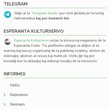
TELEGRAM
Aliĝu al la
Telegram-kanalo
por resti ĝisdata pri la lastaj
HeKomunikoj
kaj por komenti ilin
.
ESPERANTA KULTURSERVO
Esperanta Kulturservo
estas la konsorcia magazeno de la
Esperanta Civito. Tiu platformo ebligas la aliĝon al la
eventoj kaj kursoj organizataj de la paktintaj establoj, aĉeton de
eldonaĵoj, abonon al revuoj kaj multe pli. Vizitu ĝin tuj por
konatiĝi kun la aktivaĵoj kaj eldonaj novaĵoj de la konsorcio.
INFORMOJ
HeKo
Raŭmismo
Normaro