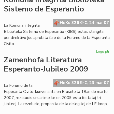
ma
Sistemo de Esperantio
la
po
de
HeKo 326 6-C, 24 mar 07
Az
La Komuna Integrita
Biblioteka Sistemo de Esperantio (KIBS) estas starigita
per direktivo ĵus aprobita fare de la Forumo de la Esperanta
Civito.
Legu pli
pri
Ko
Zamenhofa Literatura
Int
Esperanto-Jubileo 2009
Bib
Si
de
HeKo 326 5-C, 23 mar 07
Es
La Forumo de la
Esperanta Civito, kunvenanta en Bruselo la 19an de marto
2007, rezoluciis unuanime ke en 2009 estu festataj tri
jubileoj. La rezolucio, proponita de la delegitoj de LF-koop,