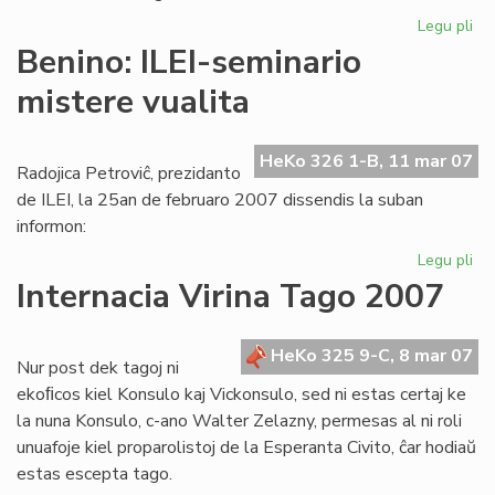
Legu pli
pri
La
Benino: ILEI-seminario
Kap
mistere vualita
ku
en
Br
HeKo 326 1-B, 11 mar 07
Radojica Petroviĉ, prezidanto
de ILEI, la 25an de februaro 2007 dissendis la suban
informon:
Legu pli
pri
Be
Internacia Virina Tago 2007
ILE
se
mi
HeKo 325 9-C, 8 mar 07
Nur post dek tagoj ni
vua
ekoﬁcos kiel Konsulo kaj Vickonsulo, sed ni estas certaj ke
la nuna Konsulo, c-ano Walter Zelazny, permesas al ni roli
unuafoje kiel proparolistoj de la Esperanta Civito, ĉar hodiaŭ
estas escepta tago.