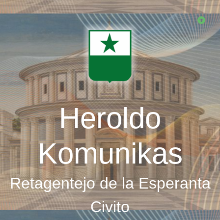
Skip
to
main
content
Heroldo
Komunikas
Retagentejo de la Esperanta
Civito