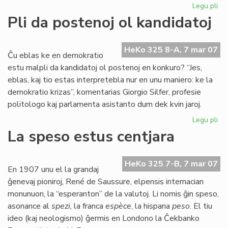
Legu pli
pri
Int
Pli da postenoj ol kandidatoj
Vir
Ta
20
HeKo 325 8-A, 7 mar 07
Ĉu eblas ke en demokratio
estu malpli da kandidatoj ol postenoj en konkuro? “Jes,
eblas, kaj tio estas interpretebla nur en unu maniero: ke la
demokratio krizas”, komentarias Giorgio Silfer, profesie
politologo kaj parlamenta asistanto dum dek kvin jaroj.
Legu pli
pri
Pli
La speso estus centjara
da
po
ol
HeKo 325 7-B, 7 mar 07
En 1907 unu el la grandaj
kan
ĝenevaj pioniroj, René de Saussure, elpensis internacian
monunuon, la “esperanton” de la valutoj. Li nomis ĝin speso,
asonance al
spezi
, la franca
espèce
, la hispana
peso
. El tiu
ideo (kaj neologismo) ĝermis en Londono la Ĉekbanko