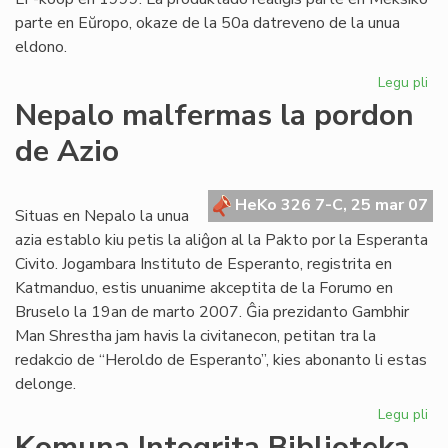
parte en Eŭropo, okaze de la 50a datreveno de la unua
eldono.
Legu pli
pri
"L
Nepalo malfermas la pordon
inf
de Azio
ra
de
de
HeKo 326 7-C, 25 mar 07
Wi
Situas en Nepalo la unua
Au
azia establo kiu petis la aliĝon al la Pakto por la Esperanta
Civito. Jogambara Instituto de Esperanto, registrita en
Katmanduo, estis unuanime akceptita de la Forumo en
Bruselo la 19an de marto 2007. Ĝia prezidanto Gambhir
Man Shrestha jam havis la civitanecon, petitan tra la
redakcio de “Heroldo de Esperanto”, kies abonanto li estas
delonge.
Legu pli
pri
Ne
Komuna Integrita Biblioteka