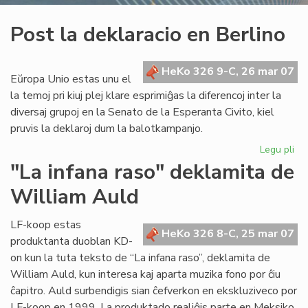
Post la deklaracio en Berlino
HeKo 326 9-C, 26 mar 07
Eŭropa Unio estas unu el
la temoj pri kiuj plej klare esprimiĝas la diferencoj inter la
diversaj grupoj en la Senato de la Esperanta Civito, kiel
pruvis la deklaroj dum la balotkampanjo.
Legu pli
pri
Po
"La infana raso" deklamita de
la
William Auld
dek
en
Ber
LF-koop estas
HeKo 326 8-C, 25 mar 07
produktanta duoblan KD-
on kun la tuta teksto de “La infana raso”, deklamita de
William Auld, kun interesa kaj aparta muzika fono por ĉiu
ĉapitro. Auld surbendigis sian ĉefverkon en ekskluziveco por
LF-koop en 1999. La produktado realiĝis parte en Meksiko