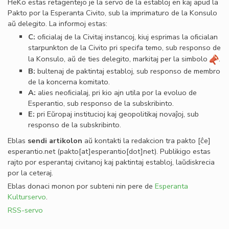
HeKo estas retagentejo je la servo de la establoj en kaj apud la
Pakto por la Esperanta Civito, sub la imprimaturo de la Konsulo
aŭ delegito. La informoj estas:
C:
oﬁcialaj de la Civitaj instancoj, kiuj esprimas la oﬁcialan
starpunkton de la Civito pri specifa temo, sub responso de
la Konsulo, aŭ de ties delegito, markitaj per la simbolo
.
B:
bultenaj de paktintaj establoj, sub responso de membro
de la koncerna komitato.
A:
alies neoﬁcialaj, pri kio ajn utila por la evoluo de
Esperantio, sub responso de la subskribinto.
E:
pri Eŭropaj institucioj kaj geopolitikaj novaĵoj, sub
responso de la subskribinto.
Eblas
sendi
artikolon
aŭ kontakti la redakcion tra
pakto
[ĉe]
esperantio
.
net
(pakto[at]esperantio[dot]net)
. Publikigo estas
rajto por esperantaj civitanoj kaj paktintaj establoj, laŭdiskrecia
por la ceteraj.
Eblas donaci monon por subteni nin pere de
Esperanta
Kulturservo
.
RSS-servo