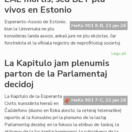
lin
vivos en Estonio
en
la
po
Esperanto-Asocio de Estonio,
HeKo 901 8-B, 23 jan 26
PE
kiun la Universala ne plu
ma
konsideras landa asocio, ankaŭ jure ne plu ekzistas, ĉar
forstrekita el la oﬁciala registro de neproﬁtcelaj societoj.
Legu pli
pri
EA
La Kapitulo jam plenumis
mor
parton de la Parlamentaj
se
BE
decidoj
plu
viv
La Kapitulo de la Esperanta
en
HeKo 901 7-C, 22 jan 26
Civito, kunsidinta hieraŭ en
Es
Ĉaŭdefono (duono en ﬁzika alesto, la ceteraj telematike)
raportis al la Konsulino pri la plenumo de la lastaj
Parlamentaj decidoj: en la fokuso la atribuo de taskoj, la
aktiveco de la ĵus kreitaj komisionoj, la subsidueco de la