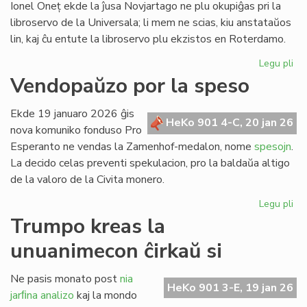
Ionel Oneț ekde la ĵusa Novjartago ne plu okupiĝas pri la
libroservo de la Universala; li mem ne scias, kiu anstataŭos
lin, kaj ĉu entute la libroservo plu ekzistos en Roterdamo.
Legu pli
pri
Ion
Vendopaŭzo por la speso
On
do
Ekde 19 januaro 2026 ĝis
sia
HeKo 901 4-C, 20 jan 26
nova komuniko fonduso Pro
ad
Esperanto ne vendas la Zamenhof-medalon, nome
spesojn
.
ri
La decido celas preventi spekulacion, pro la baldaŭa altigo
de la valoro de la Civita monero.
Legu pli
pri
Ve
Trumpo kreas la
po
unuanimecon ĉirkaŭ si
la
sp
Ne pasis monato post
nia
HeKo 901 3-E, 19 jan 26
jarﬁna analizo
kaj la mondo