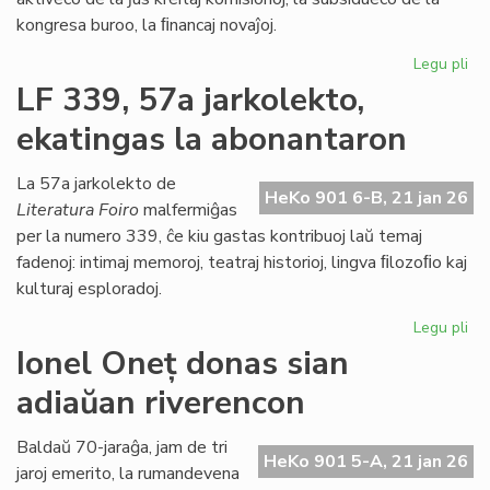
kongresa buroo, la ﬁnancaj novaĵoj.
Legu pli
pri
La
LF 339, 57a jarkolekto,
Kap
ekatingas la abonantaron
ja
pl
pa
La 57a jarkolekto de
HeKo 901 6-B, 21 jan 26
de
Literatura Foiro
malfermiĝas
la
per la numero 339, ĉe kiu gastas kontribuoj laŭ temaj
Pa
fadenoj: intimaj memoroj, teatraj historioj, lingva ﬁlozoﬁo kaj
dec
kulturaj esploradoj.
Legu pli
pri
LF
Ionel Oneț donas sian
33
adiaŭan riverencon
57
jar
ek
Baldaŭ 70-jaraĝa, jam de tri
HeKo 901 5-A, 21 jan 26
la
jaroj emerito, la rumandevena
ab