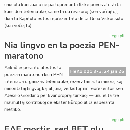
unusola konsiliano ne partoprenonta ﬁzike povos alesti la
kunsidon telematike; same la du revizoroj (sen voĉrajto),
dum la Kapitulo estos reprezentata de la Unua Vickonsulo
(kun voĉrajto).
Legu pli
pri
La
Nia lingvo en la poezia PEN-
kon
maratono
de
Pr
Es
Ankaŭ esperanto alestos la
HeKo 901 9-B, 24 jan 26
ku
poezian maratonon kiun PEN
al
Internacia organizas telematike, rezervitan al la minoraj kaj
Ma
minoritataj lingvoj, kaj al junaj verkistoj: nin reprezentos sen.
Alessio Giordano per kvar propraj tankaoj — unu el la tre
malmultaj kontribuoj de ekster Eŭropo al la esperanta
metriko.
Legu pli
pri
Ni
EAE mortis, sed BET plu