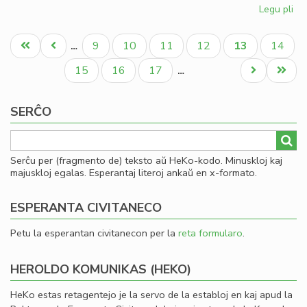
Legu pli
pri
Ku
Pagination
pri
Unua
Antaŭa
Paĝo
Paĝo
Paĝo
Paĝo
Aktuala
Paĝo
9
10
11
12
13
14
…
la
paĝo
paĝo
paĝo
Civ
Paĝo
Paĝo
Paĝo
Next
Last
15
16
17
…
kon
page
page
ĉi-
SERĈO
pr
Serĉu per (fragmento de) teksto aŭ HeKo-kodo. Minuskloj kaj
majuskloj egalas. Esperantaj literoj ankaŭ en x-formato.
ESPERANTA CIVITANECO
Petu la esperantan civitanecon per la
reta formularo
.
HEROLDO KOMUNIKAS (HEKO)
HeKo estas retagentejo je la servo de la establoj en kaj apud la