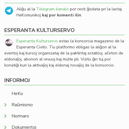
Aliĝu al la
Telegram-kanalo
por resti ĝisdata pri la lastaj
HeKomunikoj
kaj por komenti ilin
.
ESPERANTA KULTURSERVO
Esperanta Kulturservo
estas la konsorcia magazeno de la
Esperanta Civito. Tiu platformo ebligas la aliĝon al la
eventoj kaj kursoj organizataj de la paktintaj establoj, aĉeton de
eldonaĵoj, abonon al revuoj kaj multe pli. Vizitu ĝin tuj por
konatiĝi kun la aktivaĵoj kaj eldonaj novaĵoj de la konsorcio.
INFORMOJ
HeKo
Raŭmismo
Normaro
Dokumentoj