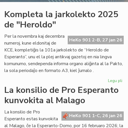
Kompleta la jarkolekto 2025
de "Heroldo"
Per la novembra kaj decembra
HeKo 901 2-B, 27 jan 26
numeroj, kune eldonitaj de
KCE, kompletiĝis la 101a jarkolekto de “Heroldo de
Esperanto”, unu el la plej antikvaj gazetoj en nia lingva
komunumo, sendependa informa organo aliĝinta al la Pakto,
la sola periodaĵo en formato A3, kiel ĵurnalo .
Legu pli
pri
Ko
La konsilio de Pro Esperanto
la
kunvokita al Malago
jar
20
de
La konsilio de Pro
HeKo 901 1-C, 26 jan 26
"H
Esperanto estas kunvokita
al Malago, ĉe la Esperanto-Domo, por 16 februaro 2026; la