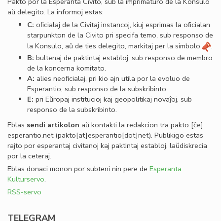
Pakto por la Esperanta Civito, sub la imprimaturo de la Konsulo
aŭ delegito. La informoj estas:
C:
oﬁcialaj de la Civitaj instancoj, kiuj esprimas la oﬁcialan
starpunkton de la Civito pri specifa temo, sub responso de
la Konsulo, aŭ de ties delegito, markitaj per la simbolo
.
B:
bultenaj de paktintaj establoj, sub responso de membro
de la koncerna komitato.
A:
alies neoﬁcialaj, pri kio ajn utila por la evoluo de
Esperantio, sub responso de la subskribinto.
E:
pri Eŭropaj institucioj kaj geopolitikaj novaĵoj, sub
responso de la subskribinto.
Eblas
sendi
artikolon
aŭ kontakti la redakcion tra
pakto
[ĉe]
esperantio
.
net
(pakto[at]esperantio[dot]net)
. Publikigo estas
rajto por esperantaj civitanoj kaj paktintaj establoj, laŭdiskrecia
por la ceteraj.
Eblas donaci monon por subteni nin pere de
Esperanta
Kulturservo
.
RSS-servo
TELEGRAM