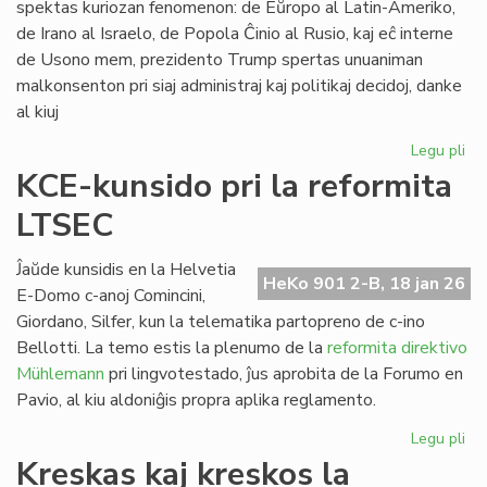
spektas kuriozan fenomenon: de Eŭropo al Latin-Ameriko,
de Irano al Israelo, de Popola Ĉinio al Rusio, kaj eĉ interne
de Usono mem, prezidento Trump spertas unuaniman
malkonsenton pri siaj administraj kaj politikaj decidoj, danke
al kiuj
Legu pli
pri
Tr
KCE-kunsido pri la reformita
kr
LTSEC
la
un
ĉir
Ĵaŭde kunsidis en la Helvetia
HeKo 901 2-B, 18 jan 26
si
E-Domo c-anoj Comincini,
Giordano, Silfer, kun la telematika partopreno de c-ino
Bellotti. La temo estis la plenumo de la
reformita direktivo
Mühlemann
pri lingvotestado, ĵus aprobita de la Forumo en
Pavio, al kiu aldoniĝis propra aplika reglamento.
Legu pli
pri
KC
Kreskas kaj kreskos la
ku