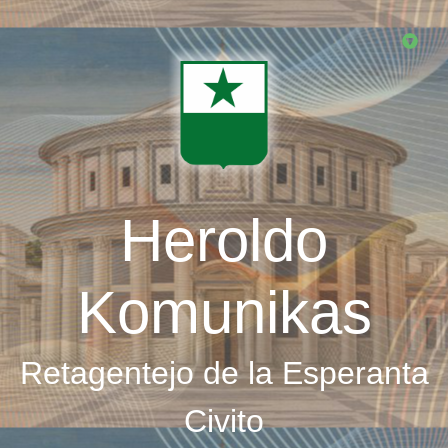
Skip
to
main
content
Heroldo
Komunikas
Retagentejo de la Esperanta
Civito