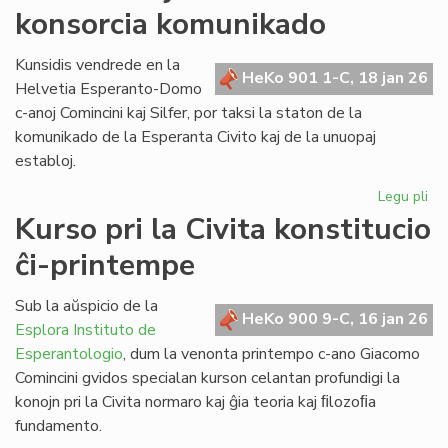
konsorcia komunikado
pri
la
ref
Kunsidis vendrede en la
HeKo 901 1-C, 18 jan 26
LT
Helvetia Esperanto-Domo
c-anoj Comincini kaj Silfer, por taksi la staton de la
komunikado de la Esperanta Civito kaj de la unuopaj
establoj.
Legu pli
pri
Kr
Kurso pri la Civita konstitucio
kaj
ĉi-printempe
kr
la
ko
Sub la aŭspicio de la
HeKo 900 9-C, 16 jan 26
ko
Esplora Instituto de
Esperantologio
, dum la venonta printempo c-ano Giacomo
Comincini gvidos specialan kurson celantan profundigi la
konojn pri la Civita normaro kaj ĝia teoria kaj ﬁlozoﬁa
fundamento.