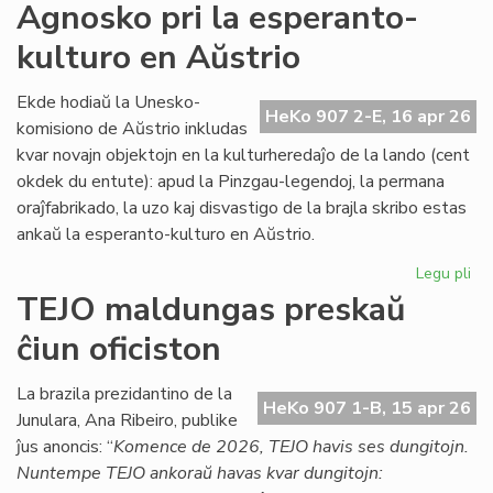
La
Agnosko pri la esperanto-
"te
kulturo en Aŭstrio
pr
en
la
Ekde hodiaŭ la Unesko-
HeKo 907 2-E, 16 apr 26
apr
komisiono de Aŭstrio inkludas
He
kvar novajn objektojn en la kulturheredaĵo de la lando (cent
23
okdek du entute): apud la Pinzgau-legendoj, la permana
oraĵfabrikado, la uzo kaj disvastigo de la brajla skribo estas
ankaŭ la esperanto-kulturo en Aŭstrio.
Legu pli
pri
Ag
TEJO maldungas preskaŭ
pri
ĉiun oficiston
la
es
kul
La brazila prezidantino de la
HeKo 907 1-B, 15 apr 26
en
Junulara, Ana Ribeiro, publike
Aŭs
ĵus anoncis: “
Komence de 2026, TEJO havis ses dungitojn.
Nuntempe TEJO ankoraŭ havas kvar dungitojn: