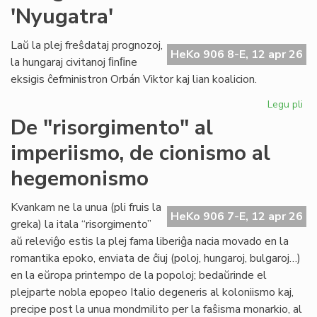
'Nyugatra'
ĉiuj
pio
20
Laŭ la plej freŝdataj prognozoj,
HeKo 906 8-E, 12 apr 26
-
la hungaraj civitanoj ﬁnﬁne
LF-
eksigis ĉefministron Orbán Viktor kaj lian koalicion.
ko
me
Legu pli
pri
Hu
De "risorgimento" al
sin
imperiismo, de cionismo al
tu
'Ny
hegemonismo
Kvankam ne la unua (pli fruis la
HeKo 906 7-E, 12 apr 26
greka) la itala “risorgimento”
aŭ releviĝo estis la plej fama liberiĝa nacia movado en la
romantika epoko, enviata de ĉiuj (poloj, hungaroj, bulgaroj…)
en la eŭropa printempo de la popoloj; bedaŭrinde el
plejparte nobla epopeo Italio degeneris al koloniismo kaj,
precipe post la unua mondmilito per la faŝisma monarkio, al