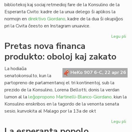
an
bibliotekoj kaj sociaj retmedioj fare de la Konsulino de la
Ni
Esperanta Civito: kadre de la unua delego ŝi aplikos la
normojn en
direktivo Giordano
, kadre de la dua ŝi okupiĝos
pri la Civita ĉeesto en Instagram unuavice.
Legu pli
pri
Vi
Pretas nova financa
Pic
produkto: oboloj kaj zakato
de
kom
al
La hodiaŭa
HeKo 907 6-C, 22 apr 26
vi
senatokonsulto, kun la
partopreno de parlamentanoj el tri kontinentoj, sub la
prezido de la Konsulino, Lorena Bellotti, donis la verdan
lumon al la
leĝopropono Martinelli-Blanco-Giordano,
kiun la
Konsulino enskribos en la tagordo de la venonta senata
sesio, kunvokita al Malago por la 13a de okt
Legu pli
pri
Pr
La esperanta popolo