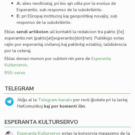
A:
alies neoﬁcialaj, pri kio ajn utila por la evoluo de
Esperantio, sub responso de la subskribinto.
E:
pri Eŭropaj institucioj kaj geopolitikaj novaĵoj, sub
responso de la subskribinto.
Eblas
sendi
artikolon
aŭ kontakti la redakcion tra
pakto
[ĉe]
esperantio
.
net
(pakto[at]esperantio[dot]net)
. Publikigo estas
rajto por esperantaj civitanoj kaj paktintaj establoj, laŭdiskrecia
por la ceteraj.
Eblas donaci monon por subteni nin pere de
Esperanta
Kulturservo
.
RSS-servo
TELEGRAM
Aliĝu al la
Telegram-kanalo
por resti ĝisdata pri la lastaj
HeKomunikoj
kaj por komenti ilin
.
ESPERANTA KULTURSERVO
Esperanta Kulturservo
estas la konsorcia magazeno de la