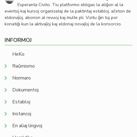
Esperanta Civito. Tiu platformo ebligas la aliĝon al la
eventoj kaj kursoj organizataj de la paktintaj establoj, aĉeton de
eldonaĵoj, abonon al revuoj kaj multe pli. Vizitu ĝin tuj por
konatiĝi kun la aktivaĵoj kaj eldonaj novaĵoj de la konsorcio.
INFORMOJ
HeKo
Raŭmismo
Normaro
Dokumentoj
Establoj
Instancoj
En aliaj lingvoj