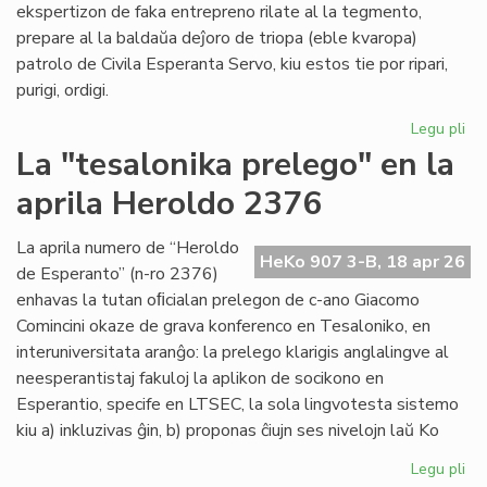
ekspertizon de faka entrepreno rilate al la tegmento,
prepare al la baldaŭa deĵoro de triopa (eble kvaropa)
patrolo de Civila Esperanta Servo, kiu estos tie por ripari,
purigi, ordigi.
Legu pli
pri
Gr
La "tesalonika prelego" en la
dec
aprila Heroldo 2376
pri
Es
Do
La aprila numero de “Heroldo
HeKo 907 3-B, 18 apr 26
de Esperanto” (n-ro 2376)
enhavas la tutan oﬁcialan prelegon de c-ano Giacomo
Comincini okaze de grava konferenco en Tesaloniko, en
interuniversitata aranĝo: la prelego klarigis anglalingve al
neesperantistaj fakuloj la aplikon de socikono en
Esperantio, specife en LTSEC, la sola lingvotesta sistemo
kiu a) inkluzivas ĝin, b) proponas ĉiujn ses nivelojn laŭ Ko
Legu pli
pri