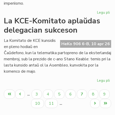
imperiismo.
Legu pli
pri
De
La KCE-Komitato aplaŭdas
"ri
delegacian sukceson
al
imp
de
La Komitato de KCE kunsidis
HeKo 906 6-B, 10 apr 26
ci
en pleno hodiaŭ en
al
Ĉaŭdefono, kun la telematika partopreno de la eksterlandaj
he
membroj, sub la prezido de c-ano Stano Keable: temis pri la
lasta kunsido antaŭ ol la Asembleo, kunvokita por la
komenco de majo.
Legu pli
pri
La
Pagination
KC
Unua
Antaŭa
Paĝo
Paĝo
Paĝo
Paĝo
Aktuala
Paĝo
Paĝo
3
4
5
6
7
8
9
…
Ko
paĝo
paĝo
paĝo
ap
Paĝo
Paĝo
Next
Last
10
11
…
de
page
page
su