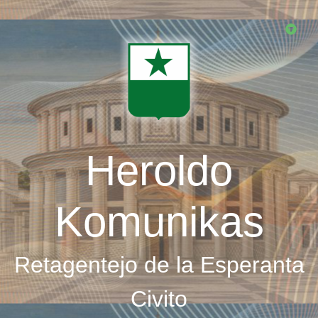
Skip
to
main
content
Heroldo
Komunikas
Retagentejo de la Esperanta
Civito