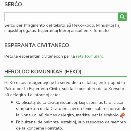
SERĈO
Serĉu per (fragmento de) teksto aŭ HeKo-kodo. Minuskloj kaj
majuskloj egalas. Esperantaj literoj ankaŭ en x-formato.
ESPERANTA CIVITANECO
Petu la esperantan civitanecon per la
reta formularo
.
HEROLDO KOMUNIKAS (HEKO)
HeKo estas retagentejo je la servo de la establoj en kaj apud la
Pakto por la Esperanta Civito, sub la imprimaturo de la Konsulo
aŭ delegito. La informoj estas:
C:
oﬁcialaj de la Civitaj instancoj, kiuj esprimas la oﬁcialan
starpunkton de la Civito pri specifa temo, sub responso de
la Konsulo, aŭ de ties delegito, markitaj per la simbolo
.
B:
bultenaj de paktintaj establoj, sub responso de membro
de la koncerna komitato.