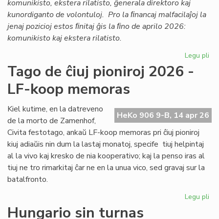
komunikisto, ekstera rilatisto, ĝenerala direktoro kaj
kunordiganto de volontuloj. Pro la ﬁnancaj malfacilaĵoj la
jenaj pozicioj estos ﬁnitaj ĝis la ﬁno de aprilo 2026:
komunikisto kaj ekstera rilatisto.
Legu pli
pri
TE
Tago de ĉiuj pioniroj 2026 -
ma
LF-koop memoras
pr
ĉiu
ofi
Kiel kutime, en la datreveno
HeKo 906 9-B, 14 apr 26
de la morto de Zamenhof,
Civita festotago, ankaŭ LF-koop memoras pri ĉiuj pioniroj
kiuj adiaŭis nin dum la lastaj monatoj, specife tiuj helpintaj
al la vivo kaj kresko de nia kooperativo; kaj la penso iras al
tiuj ne tro rimarkitaj ĉar ne en la unua vico, sed gravaj sur la
batalfronto.
Legu pli
pri
Ta
Hungario sin turnas
de