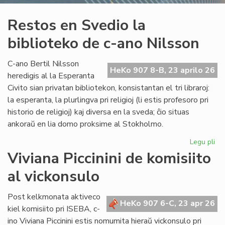
Restos en Svedio la
biblioteko de c-ano Nilsson
C-ano Bertil Nilsson
HeKo 907 8-B, 23 aprilo 26
heredigis al la Esperanta
Civito sian privatan bibliotekon, konsistantan el tri libraroj:
la esperanta, la plurlingva pri religioj (li estis profesoro pri
historio de religioj) kaj diversa en la sveda; ĉio situas
ankoraŭ en lia domo proksime al Stokholmo.
Legu pli
pri
Re
Viviana Piccinini de komisiito
en
al vickonsulo
Sv
la
bib
Post kelkmonata aktiveco
HeKo 907 6-C, 23 apr 26
de
kiel komisiito pri ISEBA, c-
c-
ino Viviana Piccinini estis nomumita hieraŭ vickonsulo pri