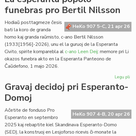
no
funebras pro Bertil Nilsson
fi
pro
obo
Hodiaŭ posttagmeze ĉesis
HeKo 907 5-C, 21 apr 26
kaj
bati la koro de granda
za
homo kaj granda raŭmisto, c-ano Bertil Nilsson
(1933[1956]-2026), unu el la guruoj de la Esperanta
Civito, spirite komparebla al
c-ano Leen Deij
: memore pri Li
okazos funebra akto en la Esperanta Panteono de
Ĉaŭdefono, 1 majo 2026.
Legu pli
pri
La
Gravaj decidoj pri Esperanto-
es
Domoj
po
fu
pr
Aĉetite de fonduso Pro
HeKo 907 4-B, 20 apr 26
Ber
Esperanto en septembro
Ni
2025 kaj rebaptite kiel Skandinava Esperanto-Domo
(SED), la konstruoj en Lesjoforso ricevis ĉi-monate la