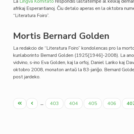
La
Lingva Komitato
respondis lastatempe al kelkaj demand
afrikaj Esperantianoj. Ĉiu detalo aperas en la oktobra num
“Literatura Foiro”.
Mortis Bernard Golden
La redakcio de “Literatura Foiro” kondolencas pro la mort
kunlaborinto Bernard Golden (1925[1946]-2008). La ano
vidvino, s-ino Eva Golden, kaj la orfoj, Daniel Lariko kaj D
oktobro 2008, monaton antaŭ la 83-jariĝo. Bernard Golden n
post jardeko.
Pagination
Unua
Antaŭa
Paĝo
Paĝo
Paĝo
Paĝo
Ak
403
404
405
406
40
…
paĝo
paĝo
pa