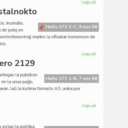
Legu pli
pri
Olivier
istalnokto
Tzaut
kaj
s, incendiis,
Cesco
HeKo 373 2-C, 9 nov 08
j de judoj en
Reale
 montrofenestroj) markis la oﬁcialan komencon de
por
olo.
KCE
Legu pli
pri
Poemo
ero 2129
de
Leen
tingas la publikon
Deij
HeKo 373 1-B, 7 nov 08
e en la unua paĝo,
pri
varan, laŭ la kutima formato A3, unika por
la
kristalnokto
Legu pli
pri
"Heroldo
de
Esperanto"
estas la politika