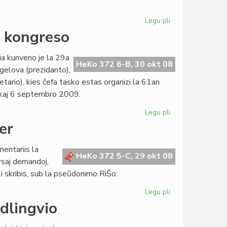
Legu pli
pri
Pli
a kongreso
da
lingvistiko
a kunveno je la 29a
en
HeKo 372 6-B, 30 okt 08
gelova (prezidanto),
"Literatura
retario), kies ĉefa tasko estas organizi la 61an
Foiro"
 kaj 6 septembro 2009.
235
Legu pli
pri
"Sukceso"
er
survoje
al
entariis la
sukcesa
HeKo 372 5-C, 29 okt 08
ersaj demandoj,
kongreso
 li skribis, sub la pseŭdonimo RiŜo:
Legu pli
pri
Responde
dlingvio
al
Rikardo