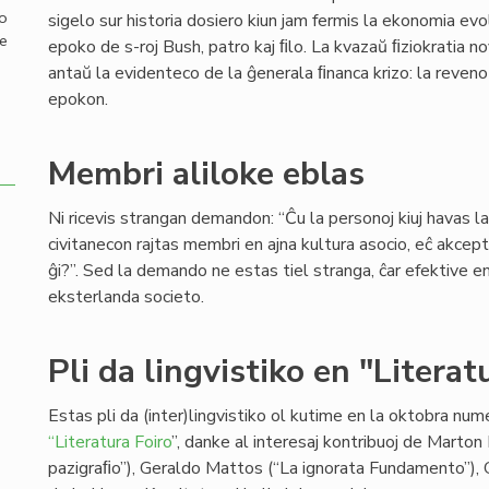
mo
sigelo sur historia dosiero kiun jam fermis la ekonomia evo
de
epoko de s-roj Bush, patro kaj ﬁlo. La kvazaŭ ﬁziokratia n
antaŭ la evidenteco de la ĝenerala ﬁnanca krizo: la reven
epokon.
Membri aliloke eblas
Ni ricevis strangan demandon: “Ĉu la personoj kiuj havas l
civitanecon rajtas membri en ajna kultura asocio, eĉ akcep
ĝi?”. Sed la demando ne estas tiel stranga, ĉar efektive en 
eksterlanda societo.
Pli da lingvistiko en "Literat
Estas pli da (inter)lingvistiko ol kutime en la oktobra n
“Literatura Foiro
”, danke al interesaj kontribuoj de Marton
pazigraﬁo”), Geraldo Mattos (“La ignorata Fundamento”), Gi