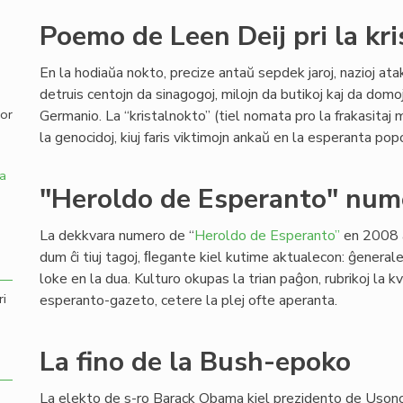
Poemo de Leen Deij pri la kr
,
En la hodiaŭa nokto, precize antaŭ sepdek jaroj, nazioj ataki
detruis centojn da sinagogoj, milojn da butikoj kaj da domo
por
Germanio. La “kristalnokto” (tiel nomata pro la frakasitaj
la genocidoj, kiuj faris viktimojn ankaŭ en la esperanta pop
a
"Heroldo de Esperanto" num
La dekkvara numero de “
Heroldo de Esperanto”
en 2008 a
dum ĉi tiuj tagoj, ﬂegante kiel kutime aktualecon: ĝeneral
loke en la dua. Kulturo okupas la trian paĝon, rubrikoj la k
ri
esperanto-gazeto, cetere la plej ofte aperanta.
La fino de la Bush-epoko
La elekto de s-ro Barack Obama kiel prezidento de Usono 