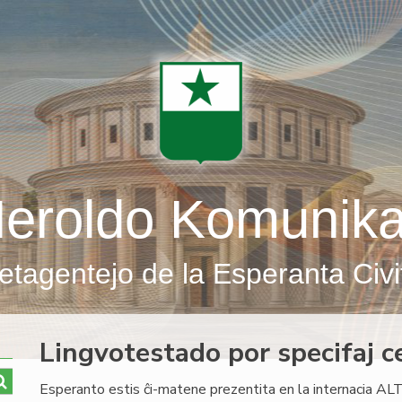
eroldo Komunik
etagentejo de la Esperanta Civi
Lingvotestado por specifaj c
Esperanto estis ĉi-matene prezentita en la internacia A