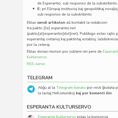
de Esperantio, sub responso de la subskribinto.
E:
pri Eŭropaj institucioj kaj geopolitikaj novaĵoj
sub responso de la subskribinto.
Eblas
sendi
artikolon
aŭ kontakti la redakcion
tra
pakto
[ĉe]
esperantio
.
net
(pakto[at]esperantio[dot]net)
. Publikigo estas rajto 
esperantaj civitanoj kaj paktintaj establoj, laŭdiskrecia
por la ceteraj.
Eblas donaci monon por subteni nin pere de
Esperant
Kulturservo
.
RSS-servo
TELEGRAM
Aliĝu al la
Telegram-kanalo
por resti ĝisdata p
la lastaj HeKomunikoj
kaj por komenti ilin
.
ESPERANTA KULTURSERVO
Esperanta Kulturservo
estas la konsorcia