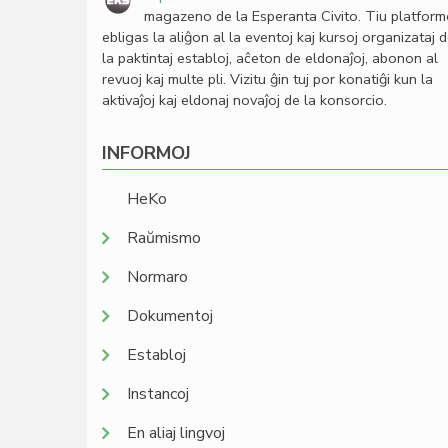
magazeno de la Esperanta Civito. Tiu platfor
ebligas la aliĝon al la eventoj kaj kursoj organizataj 
la paktintaj establoj, aĉeton de eldonaĵoj, abonon al
revuoj kaj multe pli. Vizitu ĝin tuj por konatiĝi kun la
aktivaĵoj kaj eldonaj novaĵoj de la konsorcio.
INFORMOJ
HeKo
Raŭmismo
Normaro
Dokumentoj
Establoj
Instancoj
En aliaj lingvoj