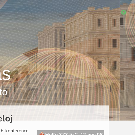
as
to
eloj
LTE-konferenco
HeKo 373 5-C, 12 nov 08