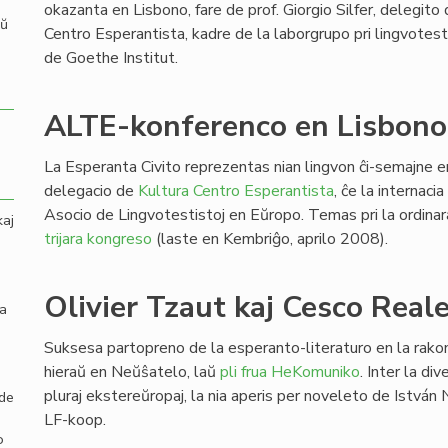
okazanta en Lisbono, fare de prof. Giorgio Silfer, delegito
aŭ
Centro Esperantista, kadre de la laborgrupo pri lingvotesta
de Goethe Institut.
ALTE-konferenco en Lisbono
La Esperanta Civito reprezentas nian lingvon ĉi-semajne e
delegacio de
Kultura Centro Esperantista
, ĉe la internaci
Asocio de Lingvotestistoj en Eŭropo. Temas pri la ordinara
kaj
trijara kongreso
(laste en Kembriĝo, aprilo 2008).
Olivier Tzaut kaj Cesco Real
la
Suksesa partopreno de la esperanto-literaturo en la rako
hieraŭ en Neŭŝatelo, laŭ
pli frua HeKomuniko
. Inter la div
pluraj ekstereŭropaj, la nia aperis per noveleto de István
 de
LF-koop.
o