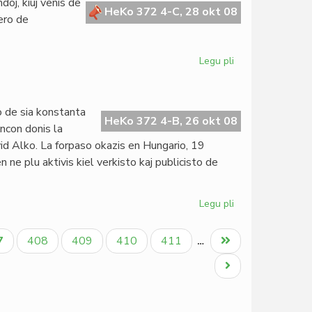
oj, kiuj venis de
Schneller
HeKo 372 4-C, 28 okt 08
ero de
Legu pli
pri
Burundio
estas
parto
o de sia konstanta
de
HeKo 372 4-B, 26 okt 08
ncon donis la
Rundlingvio
avid Alko. La forpaso okazis en Hungario, 19
e plu aktivis kiel verkisto kaj publicisto de
Legu pli
pri
Mortis
Bernard
tuala
Paĝo
Paĝo
Paĝo
Paĝo
Last
7
408
409
410
411
…
Golden
ĝo
page
Next
page