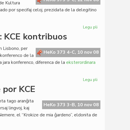
 de Kultura
do por specifaj celoj, prezidata de la delegitino
Legu pli
pri
Lingvotestado
: KCE kontribuos
por
specifaj
n Lisbono, per
celoj
HeKo 373 4-C, 10 nov 08
a konferenco de la
 jara konferenco, diferenca de la
eksterordinara
Legu pli
pri
ALTE-
e por KCE
konferenco
en
nta tago aranĝita
Lisbono:
HeKo 373 3-B, 10 nov 08
ersaj lingvoj, kaj
KCE
 Nemere, el “Krokize de mia ĝardeno”, eldonita de
kontribuos