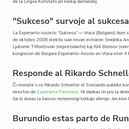
de la Lingva Komitato pri kelkaj demandoj.
"Sukceso" survoje al sukces
La Esperanto-societo “Sukceso” — Vraca (Bulgario) dum si
de oktobro 2008 elektis sian novan estraron: Sneĵinka An
Ljubomir Trifonĉovski (vicprezidanto) kaj Kiril Borisov (sek
kongreson de Bulgara Esperanto-Asocio en Vraca inter 4
Responde al Rikardo Schnell
Ĉi-monate s-ro Rikardo Schneller el Svislando publike kom
ekeston de
Esperanta Panteono
. Ni dankas lin pro la div
ĉar ili donas la ŝancon rememorigi kelkajn aferojn. Jen kion
Burundio estas parto de Run