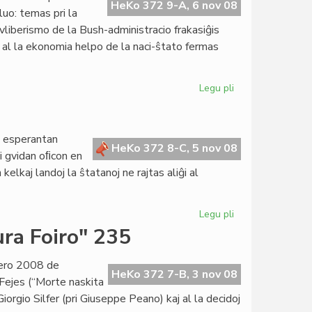
numero
HeKo 372 9-A, 6 nov 08
luo: temas pri la
2129
ovliberismo de la Bush-administracio frakasiĝis
o al la ekonomia helpo de la naci-ŝtato fermas
Legu pli
pri
La
fino
de
a esperantan
la
HeKo 372 8-C, 5 nov 08
ti gvidan oﬁcon en
Bush-
kelkaj landoj la ŝtatanoj ne rajtas aliĝi al
epoko
Legu pli
pri
Membri
ura Foiro" 235
aliloke
eblas
umero 2008 de
HeKo 372 7-B, 3 nov 08
 Fejes (“Morte naskita
orgio Silfer (pri Giuseppe Peano) kaj al la decidoj