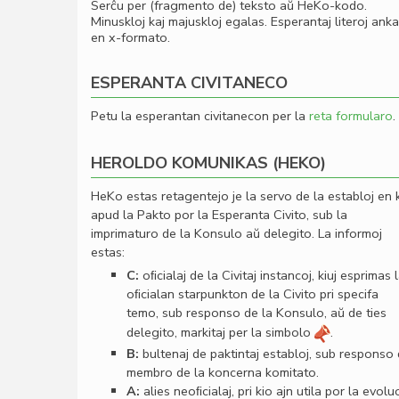
Serĉu per (fragmento de) teksto aŭ HeKo-kodo.
Minuskloj kaj majuskloj egalas. Esperantaj literoj ank
en x-formato.
ESPERANTA CIVITANECO
Petu la esperantan civitanecon per la
reta formularo
.
HEROLDO KOMUNIKAS (HEKO)
HeKo estas retagentejo je la servo de la establoj en 
apud la Pakto por la Esperanta Civito, sub la
imprimaturo de la Konsulo aŭ delegito. La informoj
estas:
C:
oﬁcialaj de la Civitaj instancoj, kiuj esprimas 
oﬁcialan starpunkton de la Civito pri specifa
temo, sub responso de la Konsulo, aŭ de ties
delegito, markitaj per la simbolo
.
B:
bultenaj de paktintaj establoj, sub responso
membro de la koncerna komitato.
A:
alies neoﬁcialaj, pri kio ajn utila por la evolu