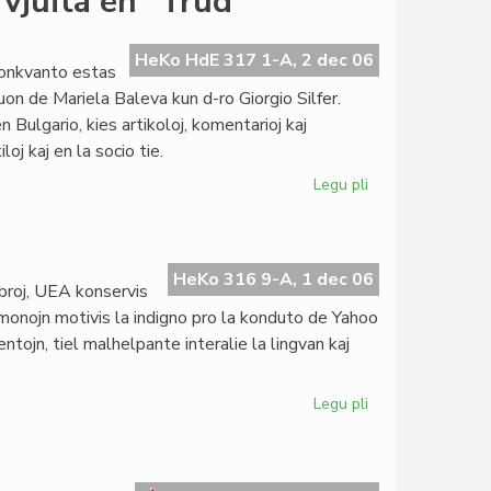
rvjuita en "Trud"
la
eminenta
Teo
HeKo HdE 317 1-A, 2 dec 06
ldonkvanto estas
Jurukov
juon de Mariela Baleva kun d-ro Giorgio Silfer.
n Bulgario, kies artikoloj, komentarioj kaj
oj kaj en la socio tie.
Legu pli
pri
Esperantisto
politologo
intervjuita
en
HeKo 316 9-A, 1 dec 06
mbroj, UEA konservis
"Trud"
dmonojn motivis la indigno pro la konduto de Yahoo
entojn, tiel malhelpante interalie la lingvan kaj
Legu pli
pri
Telematika
paralizo
en