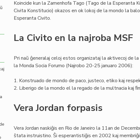
Koincide kun la Zamenhofa Tago (Tago de la Esperanta Kul
aŭ
Civita Konstitucio) okazos en ok lokoj de la mondo la balo
Esperanta Civito.
La Civito en la najroba MSF
Pri naŭ ĝeneralaj celoj estos organizataj la aktivecoj de l
la Monda Socia Forumo (Najrobo 20-25 januaro 2006):
kaj
1. Konstruado de mondo de paco, justeco, etiko kaj respekto
2. Liberigo de la mondo el la regado de la multnacia kaj ﬁ
la
Vera Jordan forpasis
 de
Vera Jordan naskiĝis en Rio de Janeiro la 11an de Decemb
ŝtata instruistino. Ŝi esperantistiĝis en 2002 kaj membriĝ
o