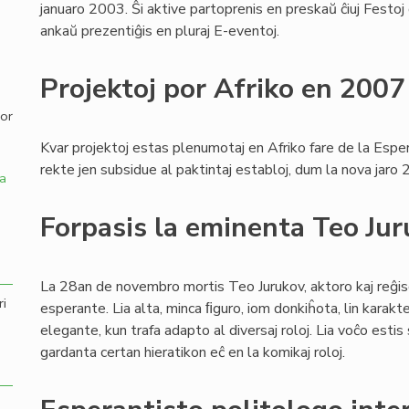
januaro 2003. Ŝi aktive partoprenis en preskaŭ ĉiuj Festoj
ankaŭ prezentiĝis en pluraj E-eventoj.
,
Projektoj por Afriko en 2007
por
Kvar projektoj estas plenumotaj en Afriko fare de la Esper
rekte jen subsidue al paktintaj establoj, dum la nova jaro
a
Forpasis la eminenta Teo Ju
La 28an de novembro mortis Teo Jurukov, aktoro kaj reĝis
ri
esperante. Lia alta, minca ﬁguro, iom donkiĥota, lin karakter
elegante, kun trafa adapto al diversaj roloj. Lia voĉo estis
gardanta certan hieratikon eĉ en la komikaj roloj.