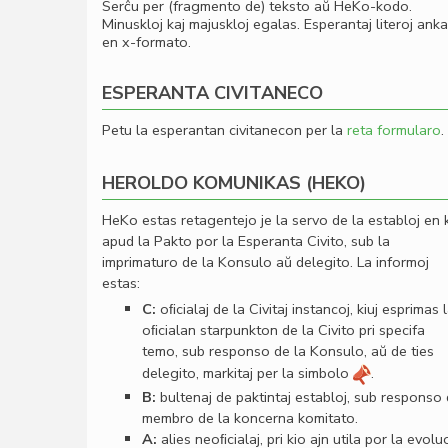
Serĉu per (fragmento de) teksto aŭ HeKo-kodo.
Minuskloj kaj majuskloj egalas. Esperantaj literoj ank
en x-formato.
ESPERANTA CIVITANECO
Petu la esperantan civitanecon per la
reta formularo
.
HEROLDO KOMUNIKAS (HEKO)
HeKo estas retagentejo je la servo de la establoj en 
apud la Pakto por la Esperanta Civito, sub la
imprimaturo de la Konsulo aŭ delegito. La informoj
estas:
C:
oﬁcialaj de la Civitaj instancoj, kiuj esprimas 
oﬁcialan starpunkton de la Civito pri specifa
temo, sub responso de la Konsulo, aŭ de ties
delegito, markitaj per la simbolo
.
B:
bultenaj de paktintaj establoj, sub responso
membro de la koncerna komitato.
A:
alies neoﬁcialaj, pri kio ajn utila por la evolu