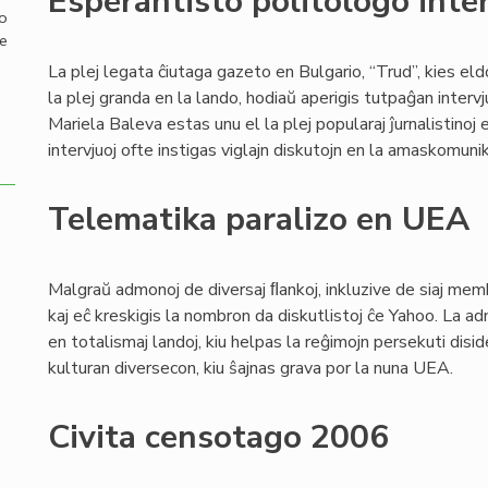
Esperantisto politologo inte
mo
de
La plej legata ĉiutaga gazeto en Bulgario, “Trud”, kies e
la plej granda en la lando, hodiaŭ aperigis tutpaĝan interv
Mariela Baleva estas unu el la plej popularaj ĵurnalistinoj e
intervjuoj ofte instigas viglajn diskutojn en la amaskomunikil
Telematika paralizo en UEA
Malgraŭ admonoj de diversaj ﬂankoj, inkluzive de siaj me
kaj eĉ kreskigis la nombron da diskutlistoj ĉe Yahoo. La a
en totalismaj landoj, kiu helpas la reĝimojn persekuti disid
kulturan diversecon, kiu ŝajnas grava por la nuna UEA.
Civita censotago 2006