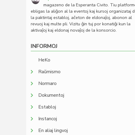
magazeno de la Esperanta Civito. Tiu platfor
ebligas la aliĝon al la eventoj kaj kursoj organizataj 
la paktintaj establoj, aĉeton de eldonaĵoj, abonon al
revuoj kaj multe pli. Vizitu ĝin tuj por konatiĝi kun la
aktivaĵoj kaj eldonaj novaĵoj de la konsorcio.
INFORMOJ
HeKo
Raŭmismo
Normaro
Dokumentoj
Establoj
Instancoj
En aliaj lingvoj