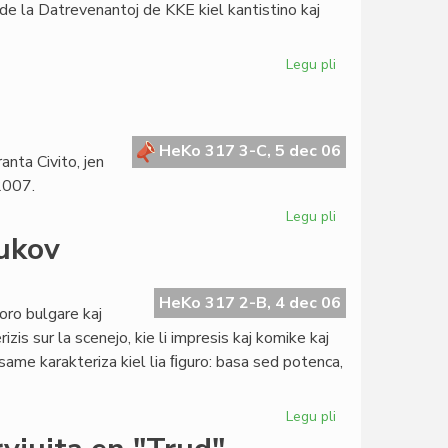
 de la Datrevenantoj de KKE kiel kantistino kaj
Legu pli
pri
Vera
Jordan
forpasis
HeKo 317 3-C, 5 dec 06
anta Civito, jen
 2007.
Legu pli
pri
Projektoj
rukov
por
Afriko
en
HeKo 317 2-B, 4 dec 06
oro bulgare kaj
2007
izis sur la scenejo, kie li impresis kaj komike kaj
 same karakteriza kiel lia ﬁguro: basa sed potenca,
Legu pli
pri
Forpasis