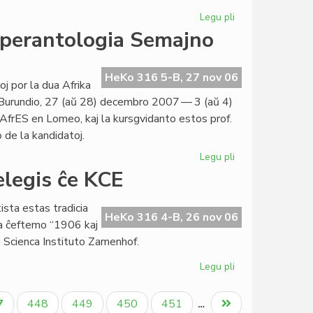
Legu pli
pri
Piede
sperantologia Semajno
de
la
Blanka
HeKo 316 5-B, 27 nov 06
j por la dua Afrika
Monto
e Burundio, 27 (aŭ 28) decembro 2007 — 3 (aŭ 4)
la
AfrES en Lomeo, kaj la kursgvidanto estos prof.
Naturamika
 de la kandidatoj.
Semajno
Legu pli
pri
En
elegis ĉe KCE
Burundio
la
sta estas tradicia
dua
HeKo 316 4-B, 26 nov 06
la ĉeftemo “1906 kaj
Afrika
e Scienca Instituto Zamenhof.
Esperantologia
Semajno
Legu pli
pri
1906
kaj
tuala
Paĝo
Paĝo
Paĝo
Paĝo
Last
7
448
449
450
451
…
la