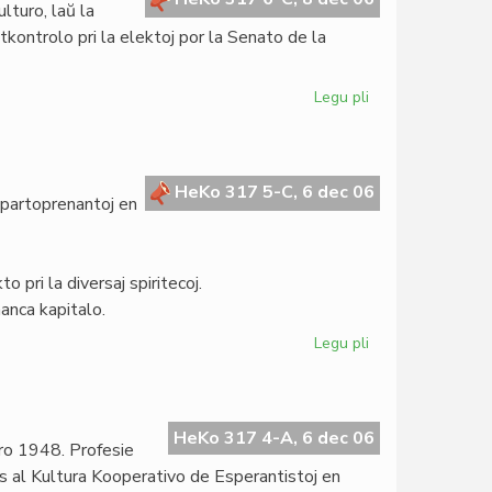
turo, laŭ la
tkontrolo pri la elektoj por la Senato de la
Legu pli
pri
Post
semajno
la
Zamenhofa
HeKo 317 5-C, 6 dec 06
a partoprenantoj en
skrutinio
 pri la diversaj spiritecoj.
nanca kapitalo.
Legu pli
pri
La
Civito
en
la
HeKo 317 4-A, 6 dec 06
ro 1948. Profesie
najroba
is al Kultura Kooperativo de Esperantistoj en
MSF