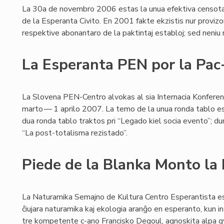
La 30a de novembro 2006 estas la unua efektiva censotag
de la Esperanta Civito. En 2001 fakte ekzistis nur provizo
respektive abonantaro de la paktintaj establoj; sed neniu r
La Esperanta PEN por la Pa
La Slovena PEN-Centro alvokas al sia Internacia Konferen
marto — 1 aprilo 2007. La temo de la unua ronda tablo esto
dua ronda tablo traktos pri “Legado kiel socia evento”; d
“La post-totalisma rezistado”.
Piede de la Blanka Monto l
La Naturamika Semajno de Kultura Centro Esperantista es
ĉiujara naturamika kaj ekologia aranĝo en esperanto, kun in
tre kompetente c-ano Francisko Degoul, agnoskita alpa gv