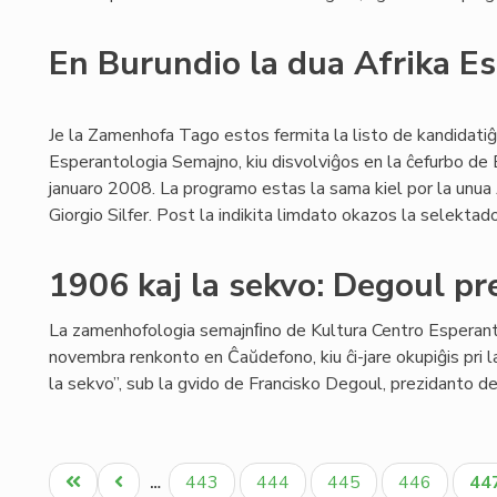
En Burundio la dua Afrika E
Je la Zamenhofa Tago estos fermita la listo de kandidatiĝo
Esperantologia Semajno, kiu disvolviĝos en la ĉefurbo d
januaro 2008. La programo estas la sama kiel por la unua 
Giorgio Silfer. Post la indikita limdato okazos la selektado
1906 kaj la sekvo: Degoul pr
La zamenhofologia semajnﬁno de Kultura Centro Esperanti
novembra renkonto en Ĉaŭdefono, kiu ĉi-jare okupiĝis pri 
la sekvo”, sub la gvido de Francisko Degoul, prezidanto d
Pagination
Unua
Antaŭa
Paĝo
Paĝo
Paĝo
Paĝo
Ak
443
444
445
446
44
…