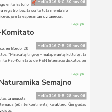
UEA
HeKo 316 8-C, 30 nov 06
o en la historio
ra registro, bazita sur la tuta membraro
icevis jam la esperantan civitanecon.
Legu pli
pri
Civita
c-Komitato
censotago
2006
HeKo 316 7-B, 29 nov 06
co, en Bledo, 28
s: “Minacataj lingvoj – malaperantaj kulturoj”; la
um la Pac-Komitato de PEN Internacia diskutos pri
Legu pli
pri
La
a Naturamika Semajno
Esperanta
PEN
por
HeKo 316 6-B, 28 nov 06
tas la unusola
la
ternacia (eĉ interkontinenta) karaktero. Ĝin gvidas
Pac-
idisto.
Komitato