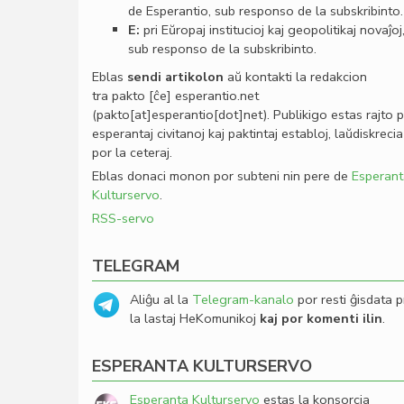
de Esperantio, sub responso de la subskribinto.
E:
pri Eŭropaj institucioj kaj geopolitikaj novaĵoj
sub responso de la subskribinto.
Eblas
sendi
artikolon
aŭ kontakti la redakcion
tra
pakto
[ĉe]
esperantio
.
net
(pakto[at]esperantio[dot]net)
. Publikigo estas rajto 
esperantaj civitanoj kaj paktintaj establoj, laŭdiskrecia
por la ceteraj.
Eblas donaci monon por subteni nin pere de
Esperant
Kulturservo
.
RSS-servo
TELEGRAM
Aliĝu al la
Telegram-kanalo
por resti ĝisdata p
la lastaj HeKomunikoj
kaj por komenti ilin
.
ESPERANTA KULTURSERVO
Esperanta Kulturservo
estas la konsorcia