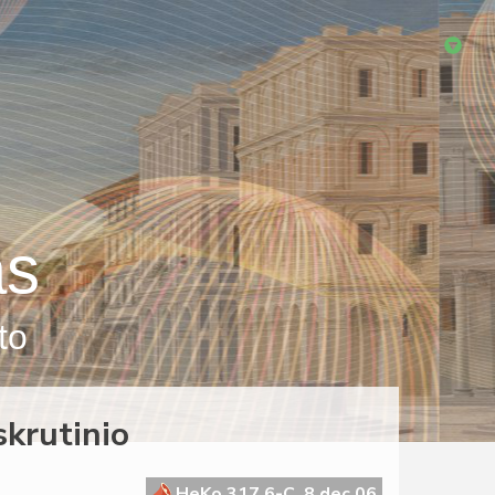
as
to
krutinio
HeKo 317 6-C, 8 dec 06