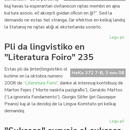
Bu
kiuj havas la esperantan civitanecon rajtas membri en ajna
ep
kultura asocio, eĉ akcepti gvidan oﬁcon en ĝi?”. Sed la
demando ne estas tiel stranga, ĉar efektive en kelkaj landoj
la ŝtatanoj ne rajtas aliĝi al eksterlanda societo.
Legu pli
pri
Me
Pli da lingvistiko en
ali
"Literatura Foiro" 235
eb
Estas pli da (inter)lingvistiko ol
HeKo 372 7-B, 3 nov 08
kutime en la oktobra numero
2008 de
“Literatura Foiro
”, danke al interesaj kontribuoj de
Marton Fejes (“Morte naskita pazigraﬁo”), Geraldo Mattos
(“La ignorata Fundamento”), Giorgio Silfer (pri Giuseppe
Peano) kaj al la decidoj de la Lingva Komitato pri kelkaj
demandoj.
Legu pli
pri
Pli