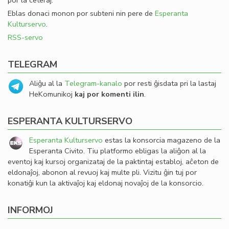
por la ceteraj.
Eblas donaci monon por subteni nin pere de
Esperanta
Kulturservo
.
RSS-servo
TELEGRAM
Aliĝu al la
Telegram-kanalo
por resti ĝisdata pri la lastaj
HeKomunikoj
kaj por komenti ilin
.
ESPERANTA KULTURSERVO
Esperanta Kulturservo
estas la konsorcia magazeno de la
Esperanta Civito. Tiu platformo ebligas la aliĝon al la
eventoj kaj kursoj organizataj de la paktintaj establoj, aĉeton de
eldonaĵoj, abonon al revuoj kaj multe pli. Vizitu ĝin tuj por
konatiĝi kun la aktivaĵoj kaj eldonaj novaĵoj de la konsorcio.
INFORMOJ