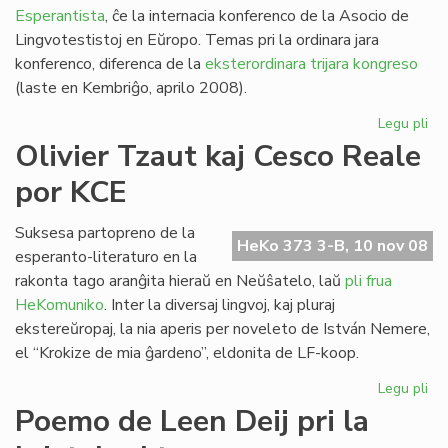
Esperantista
, ĉe la internacia konferenco de la Asocio de
Lingvotestistoj en Eŭropo. Temas pri la ordinara jara
konferenco, diferenca de la
eksterordinara trijara kongreso
(laste en Kembriĝo, aprilo 2008).
Legu pli
pri
AL
Olivier Tzaut kaj Cesco Reale
ko
por KCE
en
Lis
KC
Suksesa partopreno de la
HeKo 373 3-B, 10 nov 08
ko
esperanto-literaturo en la
rakonta tago aranĝita hieraŭ en Neŭŝatelo, laŭ
pli frua
HeKomuniko
. Inter la diversaj lingvoj, kaj pluraj
ekstereŭropaj, la nia aperis per noveleto de István Nemere,
el “Krokize de mia ĝardeno”, eldonita de LF-koop.
Legu pli
pri
Oli
Poemo de Leen Deij pri la
Tz