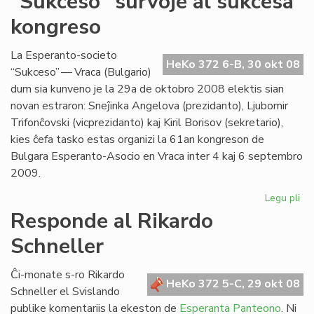
"Sukceso" survoje al sukcesa
da
kongreso
lin
en
"Li
La Esperanto-societo
HeKo 372 6-B, 30 okt 08
Foi
“Sukceso” — Vraca (Bulgario)
23
dum sia kunveno je la 29a de oktobro 2008 elektis sian
novan estraron: Sneĵinka Angelova (prezidanto), Ljubomir
Trifonĉovski (vicprezidanto) kaj Kiril Borisov (sekretario),
kies ĉefa tasko estas organizi la 61an kongreson de
Bulgara Esperanto-Asocio en Vraca inter 4 kaj 6 septembro
2009.
Legu pli
pri
"S
Responde al Rikardo
sur
Schneller
al
su
ko
Ĉi-monate s-ro Rikardo
HeKo 372 5-C, 29 okt 08
Schneller el Svislando
publike komentariis la ekeston de
Esperanta Panteono
. Ni