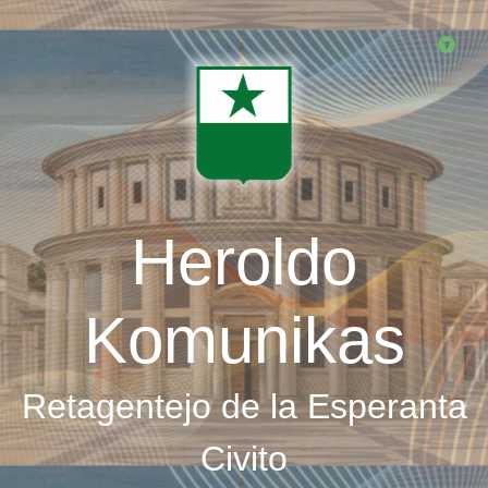
Skip
to
main
content
Heroldo
Komunikas
Retagentejo de la Esperanta
Civito