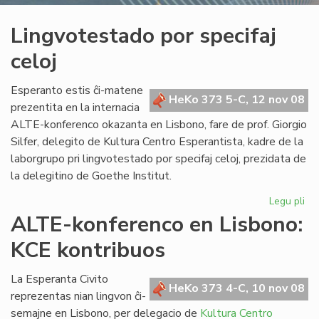
Lingvotestado por specifaj
celoj
Esperanto estis ĉi-matene
HeKo 373 5-C, 12 nov 08
prezentita en la internacia
ALTE-konferenco okazanta en Lisbono, fare de prof. Giorgio
Silfer, delegito de Kultura Centro Esperantista, kadre de la
laborgrupo pri lingvotestado por specifaj celoj, prezidata de
la delegitino de Goethe Institut.
Legu pli
pri
Li
ALTE-konferenco en Lisbono:
po
KCE kontribuos
spe
cel
La Esperanta Civito
HeKo 373 4-C, 10 nov 08
reprezentas nian lingvon ĉi-
semajne en Lisbono, per delegacio de
Kultura Centro