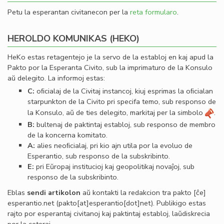
Petu la esperantan civitanecon per la
reta formularo
.
HEROLDO KOMUNIKAS (HEKO)
HeKo estas retagentejo je la servo de la establoj en kaj apud la
Pakto por la Esperanta Civito, sub la imprimaturo de la Konsulo
aŭ delegito. La informoj estas:
C:
oﬁcialaj de la Civitaj instancoj, kiuj esprimas la oﬁcialan
starpunkton de la Civito pri specifa temo, sub responso de
la Konsulo, aŭ de ties delegito, markitaj per la simbolo
.
B:
bultenaj de paktintaj establoj, sub responso de membro
de la koncerna komitato.
A:
alies neoﬁcialaj, pri kio ajn utila por la evoluo de
Esperantio, sub responso de la subskribinto.
E:
pri Eŭropaj institucioj kaj geopolitikaj novaĵoj, sub
responso de la subskribinto.
Eblas
sendi
artikolon
aŭ kontakti la redakcion tra
pakto
[ĉe]
esperantio
.
net
(pakto[at]esperantio[dot]net)
. Publikigo estas
rajto por esperantaj civitanoj kaj paktintaj establoj, laŭdiskrecia