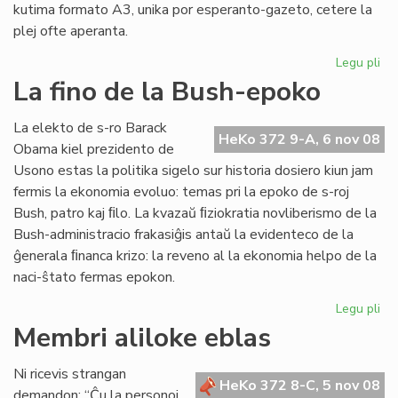
kutima formato A3, unika por esperanto-gazeto, cetere la
plej ofte aperanta.
Legu pli
pri
"H
La fino de la Bush-epoko
de
Es
La elekto de s-ro Barack
nu
HeKo 372 9-A, 6 nov 08
Obama kiel prezidento de
21
Usono estas la politika sigelo sur historia dosiero kiun jam
fermis la ekonomia evoluo: temas pri la epoko de s-roj
Bush, patro kaj ﬁlo. La kvazaŭ ﬁziokratia novliberismo de la
Bush-administracio frakasiĝis antaŭ la evidenteco de la
ĝenerala ﬁnanca krizo: la reveno al la ekonomia helpo de la
naci-ŝtato fermas epokon.
Legu pli
pri
La
Membri aliloke eblas
fin
de
Ni ricevis strangan
la
HeKo 372 8-C, 5 nov 08
demandon: “Ĉu la personoj