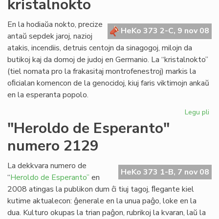
kristalnokto
kaj
Ce
Re
En la hodiaŭa nokto, precize
HeKo 373 2-C, 9 nov 08
po
antaŭ sepdek jaroj, nazioj
KC
atakis, incendiis, detruis centojn da sinagogoj, milojn da
butikoj kaj da domoj de judoj en Germanio. La “kristalnokto”
(tiel nomata pro la frakasitaj montrofenestroj) markis la
oﬁcialan komencon de la genocidoj, kiuj faris viktimojn ankaŭ
en la esperanta popolo.
Legu pli
pri
Po
"Heroldo de Esperanto"
de
numero 2129
Le
Dei
pri
La dekkvara numero de
HeKo 373 1-B, 7 nov 08
la
“
Heroldo de Esperanto”
en
kri
2008 atingas la publikon dum ĉi tiuj tagoj, ﬂegante kiel
kutime aktualecon: ĝenerale en la unua paĝo, loke en la
dua. Kulturo okupas la trian paĝon, rubrikoj la kvaran, laŭ la