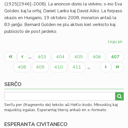
(1925[1946]-2008). La anoncon donis la vidvino, s-ino Eva
Golden, kaj la orfoj, Daniel Lariko kaj David Alko. La forpaso
okazis en Hungario, 19 oktobro 2008, monaton antaŭ la
83-jariĝo. Bernard Golden ne plu aktivis kiel verkisto kaj
publicisto de post jardeko.
Legu pli
pri
Mor
Pagination
Be
Unua
Antaŭa
Paĝo
Paĝo
Paĝo
Paĝo
Aktual
403
404
405
406
407
…
Go
paĝo
paĝo
paĝo
Paĝo
Paĝo
Paĝo
Paĝo
Next
Last
408
409
410
411
…
page
page
SERĈO
Serĉu per (fragmento de) teksto aŭ HeKo-kodo. Minuskloj kaj
majuskloj egalas. Esperantaj literoj ankaŭ en x-formato.
ESPERANTA CIVITANECO