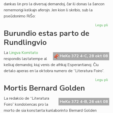
dankas lin pro la diversaj demandoj, ĉar ili donas la ŝancon
rememorigi kelkajn aferojn. Jen kion li skribis, sub la
pseŭdonimo RiŜo:
Legu pli
pri
Re
Burundio estas parto de
al
Rundlingvio
Ri
Sc
La
Lingva Komitato
HeKo 372 4-C, 28 okt 08
respondis lastatempe al
kelkaj demandoj, kiuj venis de afrikaj Esperantianoj. Ĉiu
detalo aperas en la oktobra numero de “Literatura Foiro”.
Legu pli
pri
Bu
Mortis Bernard Golden
es
pa
La redakcio de “Literatura
de
HeKo 372 4-B, 26 okt 08
Foiro” kondolencas pro la
Ru
morto de sia konstanta kunlaborinto Bernard Golden