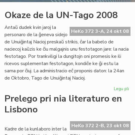
Okaze de la UN-Tago 2008
Antaŭ dudek kvin jaroj la
HeKo 372 3-A, 24 okt 08
personaro de la ĝeneva sidejo
de Unuiĝintaj Nacioj preskaŭ strikis, ĉar la babelo de
naciecoj kaŭzis ke ĉiu malgajnis unu festotagon jare: la nacia
festotago. Por trankviligi la dungitojn oni promesis ke ili
ricevos suplementan festotagon, kondiĉe ke ĝi estu la
sama por ĉiuj. La administracio eĉ proponis daton: la 24an
de Oktobro, Tago de Unuiĝintaj Nacioj.
Legu pli
pri
Ok
Prelego pri nia literaturo en
de
Lisbono
la
UN
Ta
HeKo 372 2-B, 23 okt 08
20
Kadre de la kunlaboro inter la