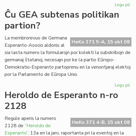
Legu pli
pri
Ril
Ĉu GEA subtenas politikan
int
partion?
UK
kaj
tea
La membrorevuo de Germana
HeKo 371 5-A, 15 okt 08
Esperanto-Asocio aldonis al
sia lasta numero la formularojn por kolekti la subskribojn de
germanaj ŝtatanoj, necesajn por ke la partio Eŭropo-
Demokratio-Esperanto partoprenu en la venontjaraj elektoj
por la Parlamento de Eŭropa Unio.
Legu pli
pri
Ĉu
Heroldo de Esperanto n-ro
GE
2128
su
pol
par
Regule aperis la numero
HeKo 371 4-B, 15 okt 08
2128 de
“Heroldo de
Esperanto”,
13a en la jaro, raportanta pri la eventoj en la