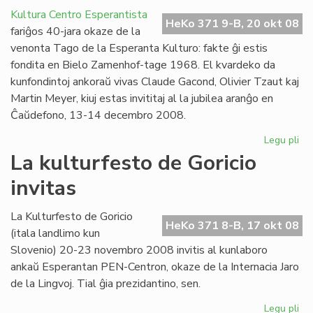
l'
Kultura Centro Esperantista
ma
HeKo 371 9-B, 20 okt 08
fariĝos 40-jara okaze de la
en
venonta Tago de la Esperanta Kulturo: fakte ĝi estis
cer
fondita en Bielo Zamenhof-tage 1968. El kvardeko da
UE
kunfondintoj ankoraŭ vivas Claude Gacond, Olivier Tzaut kaj
me
Martin Meyer, kiuj estas invititaj al la jubilea aranĝo en
Ĉaŭdefono, 13-14 decembro 2008.
Legu pli
pri
KC
La kulturfesto de Goricio
40
invitas
jar
en
de
La Kulturfesto de Goricio
HeKo 371 8-B, 17 okt 08
(itala landlimo kun
Slovenio) 20-23 novembro 2008 invitis al kunlaboro
ankaŭ Esperantan PEN-Centron, okaze de la Internacia Jaro
de la Lingvoj. Tial ĝia prezidantino, sen.
Legu pli
pri