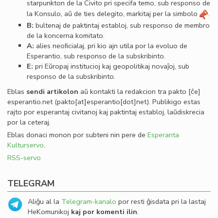
starpunkton de la Civito pri specifa temo, sub responso de
la Konsulo, aŭ de ties delegito, markitaj per la simbolo
.
B:
bultenaj de paktintaj establoj, sub responso de membro
de la koncerna komitato.
A:
alies neoﬁcialaj, pri kio ajn utila por la evoluo de
Esperantio, sub responso de la subskribinto.
E:
pri Eŭropaj institucioj kaj geopolitikaj novaĵoj, sub
responso de la subskribinto.
Eblas
sendi
artikolon
aŭ kontakti la redakcion tra
pakto
[ĉe]
esperantio
.
net
(pakto[at]esperantio[dot]net)
. Publikigo estas
rajto por esperantaj civitanoj kaj paktintaj establoj, laŭdiskrecia
por la ceteraj.
Eblas donaci monon por subteni nin pere de
Esperanta
Kulturservo
.
RSS-servo
TELEGRAM
Aliĝu al la
Telegram-kanalo
por resti ĝisdata pri la lastaj
HeKomunikoj
kaj por komenti ilin
.