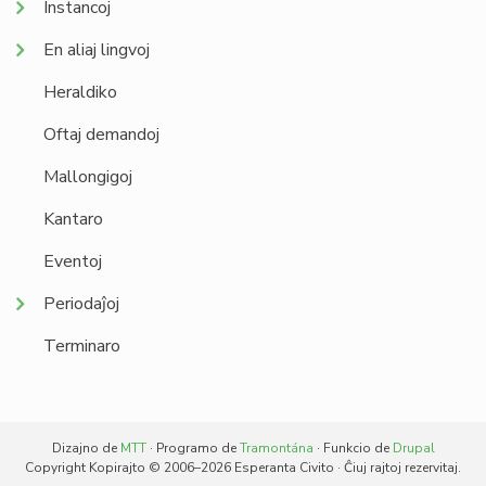
Instancoj
En aliaj lingvoj
Heraldiko
Oftaj demandoj
Mallongigoj
Kantaro
Eventoj
Periodaĵoj
Terminaro
Dizajno de
MTT
· Programo de
Tramontána
· Funkcio de
Drupal
Copyright Kopirajto © 2006–2026 Esperanta Civito · Ĉiuj rajtoj rezervitaj.