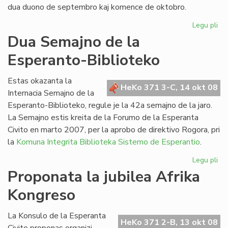
dua duono de septembro kaj komence de oktobro.
Legu pli
pri
He
Dua Semajno de la
de
Esperanto-Biblioteko
Es
n-
ro
Estas okazanta la
HeKo 371 3-C, 14 okt 08
21
Internacia Semajno de la
Esperanto-Biblioteko, regule je la 42a semajno de la jaro.
La Semajno estis kreita de la Forumo de la Esperanta
Civito en marto 2007, per la aprobo de direktivo Rogora, pri
la
Komuna Integrita Biblioteka Sistemo de Esperantio
.
Legu pli
pri
Du
Proponata la jubilea Afrika
Se
Kongreso
de
la
Es
La Konsulo de la Esperanta
HeKo 371 2-B, 13 okt 08
Bib