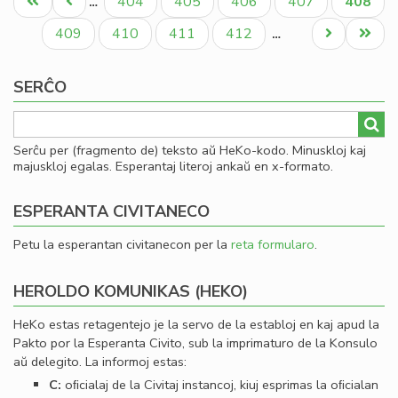
Unua
Antaŭa
Paĝo
Paĝo
Paĝo
Paĝo
Aktual
404
405
406
407
408
…
de
paĝo
paĝo
paĝo
la
Paĝo
Paĝo
Paĝo
Paĝo
Next
Last
409
410
411
412
…
Es
page
page
Bib
SERĈO
Serĉu per (fragmento de) teksto aŭ HeKo-kodo. Minuskloj kaj
majuskloj egalas. Esperantaj literoj ankaŭ en x-formato.
ESPERANTA CIVITANECO
Petu la esperantan civitanecon per la
reta formularo
.
HEROLDO KOMUNIKAS (HEKO)
HeKo estas retagentejo je la servo de la establoj en kaj apud la
Pakto por la Esperanta Civito, sub la imprimaturo de la Konsulo
aŭ delegito. La informoj estas:
C:
oﬁcialaj de la Civitaj instancoj, kiuj esprimas la oﬁcialan