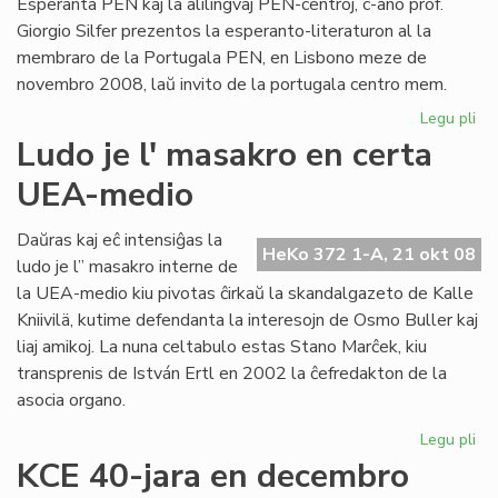
Esperanta PEN kaj la alilingvaj PEN-centroj, c-ano prof.
Giorgio Silfer prezentos la esperanto-literaturon al la
membraro de la Portugala PEN, en Lisbono meze de
novembro 2008, laŭ invito de la portugala centro mem.
Legu pli
pri
Pr
Ludo je l' masakro en certa
pri
UEA-medio
nia
lit
en
Daŭras kaj eĉ intensiĝas la
HeKo 372 1-A, 21 okt 08
Li
ludo je l” masakro interne de
la UEA-medio kiu pivotas ĉirkaŭ la skandalgazeto de Kalle
Kniivilä, kutime defendanta la interesojn de Osmo Buller kaj
liaj amikoj. La nuna celtabulo estas Stano Marĉek, kiu
transprenis de István Ertl en 2002 la ĉefredakton de la
asocia organo.
Legu pli
pri
Lu
KCE 40-jara en decembro
je