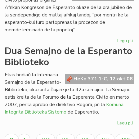
Civito proponas organizi
Afrikan Kongreson de Esperanto okaze de la ora jubileo de
la sendependiĝo de multaj afrikaj landoj, “por montri ke la
esperanto-kulturo partoprenas la procezon de
memdeterminado de la popoloj”.
Legu pli
pri
Pr
Dua Semajno de la Esperanto
la
Biblioteko
jub
Afr
Ko
Ekas hodiaŭ la Internacia
HeKo 371 1-C, 12 okt 08
Semajno de la Esperanto-
Biblioteko, okazanta ĉiujare je la 42a semajno. La Semajno
estis kreita de la Forumo de la Esperanta Civito en marto
2007, per la aprobo de direktivo Rogora, pri la
Komuna
Integrita Biblioteka Sistemo
de Esperantio.
Legu pli
pri
Du
Pagination
Se