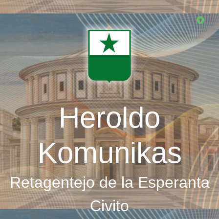
Skip
to
main
content
Heroldo
Komunikas
Retagentejo de la Esperanta
Civito