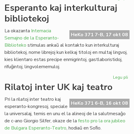
La
Esperanto kaj interkulturaj
kul
bibliotekoj
de
Gor
inv
La okazanta
Internacia
HeKo 371 7-B, 17 okt 08
Semajno de la Esperanto-
Biblioteko
stimulas ankaŭ al kontakto kun interkulturaj
bibliotekoj, nome librejoj kun kelkaj titoloj en multaj lingvoj,
kies klientaro estas precipe enmigrintoj, gastlaboristidoj,
rifuĝintoj, lingvolernemuloj.
Legu pli
pri
Es
Rilatoj inter UK kaj teatro
kaj
int
Pri la rilatoj inter teatro kaj
bib
HeKo 371 6-B, 16 okt 08
esperanto-kongresoj, speciale
la universalaj, temis en unu el la alineoj de la salutmesaĝo
de c-ano Giorgio Silfer, okaze de la
festo pro la ora jubileo
de Bulgara Esperanto-Teatro
, hodiaŭ en Soﬁo.