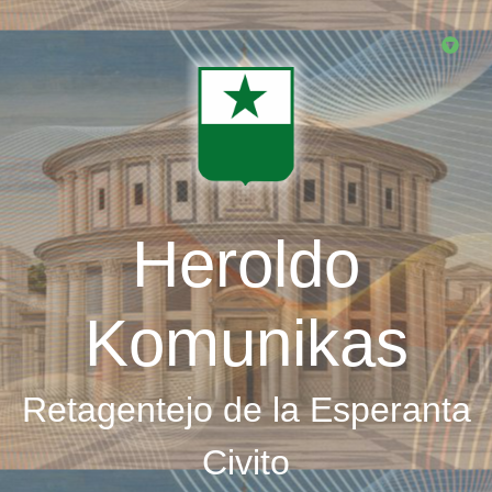
Skip
to
main
content
Heroldo
Komunikas
Retagentejo de la Esperanta
Civito