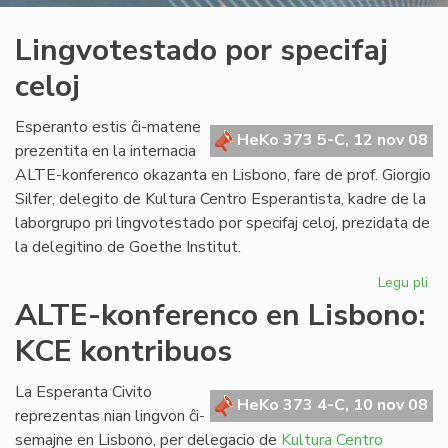
Lingvotestado por specifaj
celoj
Esperanto estis ĉi-matene
HeKo 373 5-C, 12 nov 08
prezentita en la internacia
ALTE-konferenco okazanta en Lisbono, fare de prof. Giorgio
Silfer, delegito de Kultura Centro Esperantista, kadre de la
laborgrupo pri lingvotestado por specifaj celoj, prezidata de
la delegitino de Goethe Institut.
Legu pli
pri
Li
ALTE-konferenco en Lisbono:
po
KCE kontribuos
spe
cel
La Esperanta Civito
HeKo 373 4-C, 10 nov 08
reprezentas nian lingvon ĉi-
semajne en Lisbono, per delegacio de
Kultura Centro