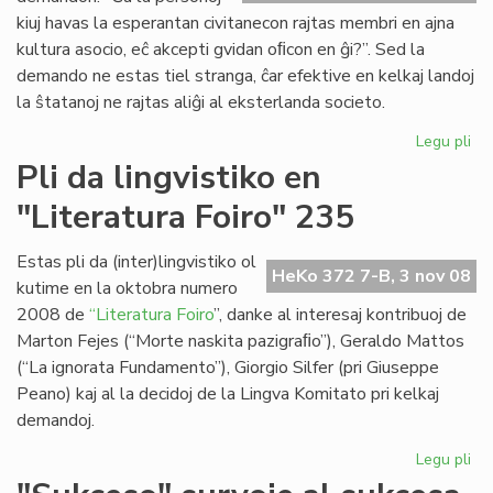
Bu
kiuj havas la esperantan civitanecon rajtas membri en ajna
ep
kultura asocio, eĉ akcepti gvidan oﬁcon en ĝi?”. Sed la
demando ne estas tiel stranga, ĉar efektive en kelkaj landoj
la ŝtatanoj ne rajtas aliĝi al eksterlanda societo.
Legu pli
pri
Me
Pli da lingvistiko en
ali
"Literatura Foiro" 235
eb
Estas pli da (inter)lingvistiko ol
HeKo 372 7-B, 3 nov 08
kutime en la oktobra numero
2008 de
“Literatura Foiro
”, danke al interesaj kontribuoj de
Marton Fejes (“Morte naskita pazigraﬁo”), Geraldo Mattos
(“La ignorata Fundamento”), Giorgio Silfer (pri Giuseppe
Peano) kaj al la decidoj de la Lingva Komitato pri kelkaj
demandoj.
Legu pli
pri
Pli