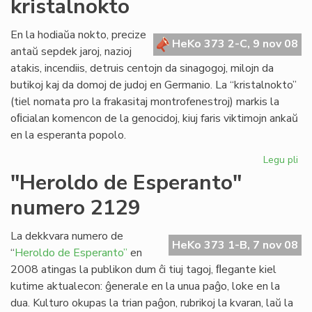
kristalnokto
kaj
Ce
Re
En la hodiaŭa nokto, precize
HeKo 373 2-C, 9 nov 08
po
antaŭ sepdek jaroj, nazioj
KC
atakis, incendiis, detruis centojn da sinagogoj, milojn da
butikoj kaj da domoj de judoj en Germanio. La “kristalnokto”
(tiel nomata pro la frakasitaj montrofenestroj) markis la
oﬁcialan komencon de la genocidoj, kiuj faris viktimojn ankaŭ
en la esperanta popolo.
Legu pli
pri
Po
"Heroldo de Esperanto"
de
numero 2129
Le
Dei
pri
La dekkvara numero de
HeKo 373 1-B, 7 nov 08
la
“
Heroldo de Esperanto”
en
kri
2008 atingas la publikon dum ĉi tiuj tagoj, ﬂegante kiel
kutime aktualecon: ĝenerale en la unua paĝo, loke en la
dua. Kulturo okupas la trian paĝon, rubrikoj la kvaran, laŭ la