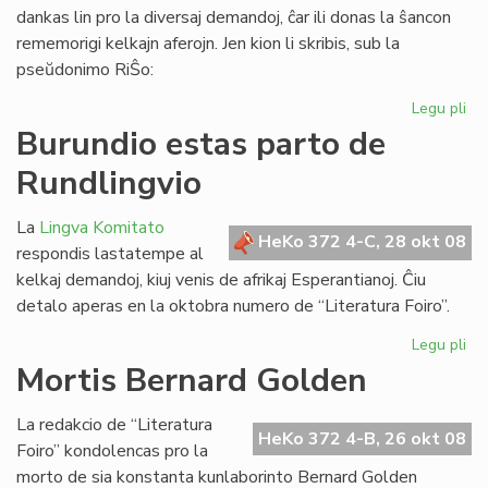
dankas lin pro la diversaj demandoj, ĉar ili donas la ŝancon
rememorigi kelkajn aferojn. Jen kion li skribis, sub la
pseŭdonimo RiŜo:
Legu pli
pri
Re
Burundio estas parto de
al
Rundlingvio
Ri
Sc
La
Lingva Komitato
HeKo 372 4-C, 28 okt 08
respondis lastatempe al
kelkaj demandoj, kiuj venis de afrikaj Esperantianoj. Ĉiu
detalo aperas en la oktobra numero de “Literatura Foiro”.
Legu pli
pri
Bu
Mortis Bernard Golden
es
pa
La redakcio de “Literatura
de
HeKo 372 4-B, 26 okt 08
Foiro” kondolencas pro la
Ru
morto de sia konstanta kunlaborinto Bernard Golden