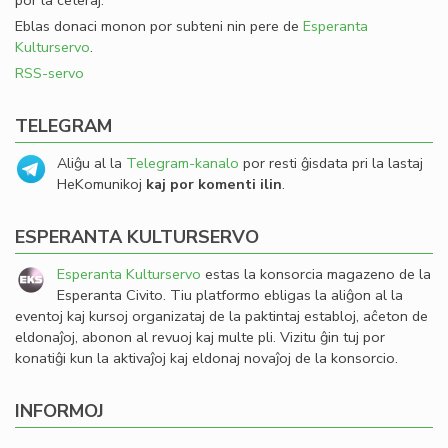
por la ceteraj.
Eblas donaci monon por subteni nin pere de
Esperanta
Kulturservo
.
RSS-servo
TELEGRAM
Aliĝu al la
Telegram-kanalo
por resti ĝisdata pri la lastaj
HeKomunikoj
kaj por komenti ilin
.
ESPERANTA KULTURSERVO
Esperanta Kulturservo
estas la konsorcia magazeno de la
Esperanta Civito. Tiu platformo ebligas la aliĝon al la
eventoj kaj kursoj organizataj de la paktintaj establoj, aĉeton de
eldonaĵoj, abonon al revuoj kaj multe pli. Vizitu ĝin tuj por
konatiĝi kun la aktivaĵoj kaj eldonaj novaĵoj de la konsorcio.
INFORMOJ