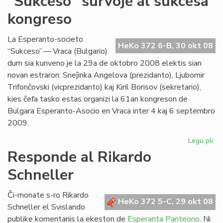
"Sukceso" survoje al sukcesa
da
kongreso
lin
en
"Li
La Esperanto-societo
HeKo 372 6-B, 30 okt 08
Foi
“Sukceso” — Vraca (Bulgario)
23
dum sia kunveno je la 29a de oktobro 2008 elektis sian
novan estraron: Sneĵinka Angelova (prezidanto), Ljubomir
Trifonĉovski (vicprezidanto) kaj Kiril Borisov (sekretario),
kies ĉefa tasko estas organizi la 61an kongreson de
Bulgara Esperanto-Asocio en Vraca inter 4 kaj 6 septembro
2009.
Legu pli
pri
"S
Responde al Rikardo
sur
Schneller
al
su
ko
Ĉi-monate s-ro Rikardo
HeKo 372 5-C, 29 okt 08
Schneller el Svislando
publike komentariis la ekeston de
Esperanta Panteono
. Ni