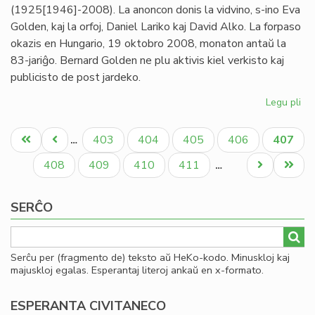
(1925[1946]-2008). La anoncon donis la vidvino, s-ino Eva
Golden, kaj la orfoj, Daniel Lariko kaj David Alko. La forpaso
okazis en Hungario, 19 oktobro 2008, monaton antaŭ la
83-jariĝo. Bernard Golden ne plu aktivis kiel verkisto kaj
publicisto de post jardeko.
Legu pli
pri
Mor
Pagination
Be
Unua
Antaŭa
Paĝo
Paĝo
Paĝo
Paĝo
Aktual
403
404
405
406
407
…
Go
paĝo
paĝo
paĝo
Paĝo
Paĝo
Paĝo
Paĝo
Next
Last
408
409
410
411
…
page
page
SERĈO
Serĉu per (fragmento de) teksto aŭ HeKo-kodo. Minuskloj kaj
majuskloj egalas. Esperantaj literoj ankaŭ en x-formato.
ESPERANTA CIVITANECO