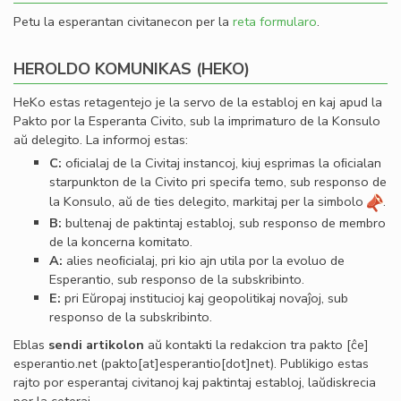
Petu la esperantan civitanecon per la
reta formularo
.
HEROLDO KOMUNIKAS (HEKO)
HeKo estas retagentejo je la servo de la establoj en kaj apud la
Pakto por la Esperanta Civito, sub la imprimaturo de la Konsulo
aŭ delegito. La informoj estas:
C:
oﬁcialaj de la Civitaj instancoj, kiuj esprimas la oﬁcialan
starpunkton de la Civito pri specifa temo, sub responso de
la Konsulo, aŭ de ties delegito, markitaj per la simbolo
.
B:
bultenaj de paktintaj establoj, sub responso de membro
de la koncerna komitato.
A:
alies neoﬁcialaj, pri kio ajn utila por la evoluo de
Esperantio, sub responso de la subskribinto.
E:
pri Eŭropaj institucioj kaj geopolitikaj novaĵoj, sub
responso de la subskribinto.
Eblas
sendi
artikolon
aŭ kontakti la redakcion tra
pakto
[ĉe]
esperantio
.
net
(pakto[at]esperantio[dot]net)
. Publikigo estas
rajto por esperantaj civitanoj kaj paktintaj establoj, laŭdiskrecia