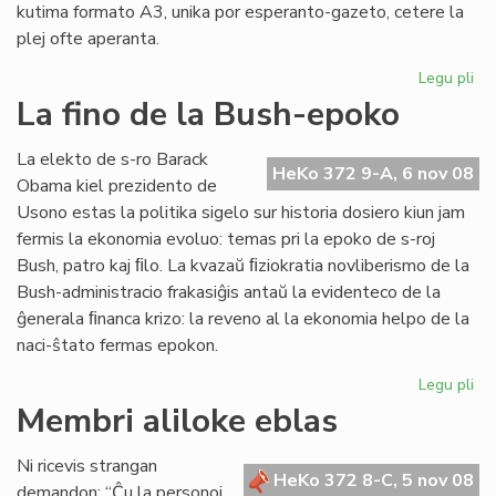
kutima formato A3, unika por esperanto-gazeto, cetere la
plej ofte aperanta.
Legu pli
pri
"H
La fino de la Bush-epoko
de
Es
La elekto de s-ro Barack
nu
HeKo 372 9-A, 6 nov 08
Obama kiel prezidento de
21
Usono estas la politika sigelo sur historia dosiero kiun jam
fermis la ekonomia evoluo: temas pri la epoko de s-roj
Bush, patro kaj ﬁlo. La kvazaŭ ﬁziokratia novliberismo de la
Bush-administracio frakasiĝis antaŭ la evidenteco de la
ĝenerala ﬁnanca krizo: la reveno al la ekonomia helpo de la
naci-ŝtato fermas epokon.
Legu pli
pri
La
Membri aliloke eblas
fin
de
Ni ricevis strangan
la
HeKo 372 8-C, 5 nov 08
demandon: “Ĉu la personoj