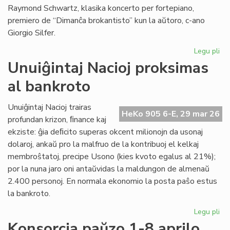
Raymond Schwartz, klasika koncerto per fortepiano,
premiero de “Dimanĉa brokantisto” kun la aŭtoro, c-ano
Giorgio Silfer.
Legu pli
pri
Pr
Unuiĝintaj Nacioj proksimas
la
al bankroto
pr
de
la
Unuiĝintaj Nacioj trairas
HeKo 905 6-E, 29 mar 26
15
profundan krizon, ﬁnance kaj
KE
ekziste: ĝia deﬁcito superas okcent milionojn da usonaj
dolaroj, ankaŭ pro la malfruo de la kontribuoj el kelkaj
membroŝtatoj, precipe Usono (kies kvoto egalus al 21%);
por la nuna jaro oni antaŭvidas la maldungon de almenaŭ
2.400 personoj. En normala ekonomio la posta paŝo estus
la bankroto.
Legu pli
pri
Unu
Konsorcia paŭzo 1-8 aprilo