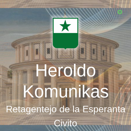
Skip
to
main
content
Heroldo
Komunikas
Retagentejo de la Esperanta
Civito