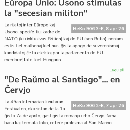
Eŭropa Unio: Usono stimulas
su
la "secesian militon"
en
int
ko
La rilatoj inter Eŭropo kaj
HeKo 906 3-E, 8 apr 26
en
Usono, specife tiuj kadre de
Gr
NATO (kiu inkluzivas Brition) kaj de EU (sen Britio), neniam
estis tiel malbonaj kiel nun, ĝis la apogo de suverenismaj
kandidatoj ĉe la elektoj por la parlamento de EU-
membroŝtato, kiel Hungario.
Legu pli
pri
Eŭ
"De Raŭmo al Santiago"... en
Uni
Ĉervjo
Us
sti
la
La 49an Internacian Junularan
HeKo 906 2-E, 7 apr 26
"s
Festivalon, okazintan de la 1a
mil
ĝis la 7a de aprilo, gastigis la romanja urbo Ĉervjo, fama
bana kaj termala loko, cetere proksima al San-Marino.