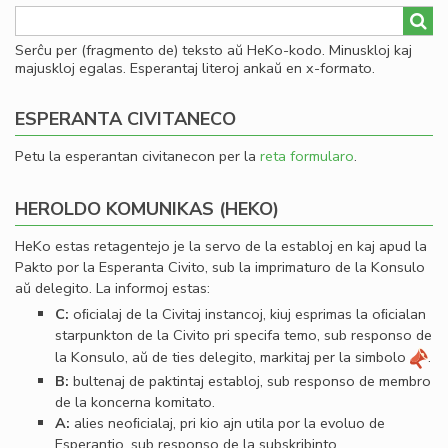
Serĉu per (fragmento de) teksto aŭ HeKo-kodo. Minuskloj kaj
majuskloj egalas. Esperantaj literoj ankaŭ en x-formato.
ESPERANTA CIVITANECO
Petu la esperantan civitanecon per la
reta formularo
.
HEROLDO KOMUNIKAS (HEKO)
HeKo estas retagentejo je la servo de la establoj en kaj apud la
Pakto por la Esperanta Civito, sub la imprimaturo de la Konsulo
aŭ delegito. La informoj estas:
C:
oﬁcialaj de la Civitaj instancoj, kiuj esprimas la oﬁcialan
starpunkton de la Civito pri specifa temo, sub responso de
la Konsulo, aŭ de ties delegito, markitaj per la simbolo
.
B:
bultenaj de paktintaj establoj, sub responso de membro
de la koncerna komitato.
A:
alies neoﬁcialaj, pri kio ajn utila por la evoluo de
Esperantio, sub responso de la subskribinto.