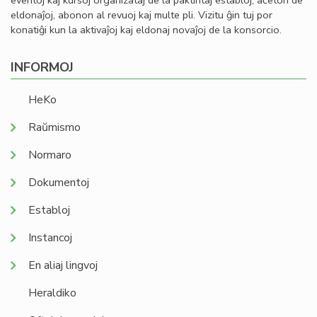
eventoj kaj kursoj organizataj de la paktintaj establoj, aĉeton de
eldonaĵoj, abonon al revuoj kaj multe pli. Vizitu ĝin tuj por
konatiĝi kun la aktivaĵoj kaj eldonaj novaĵoj de la konsorcio.
INFORMOJ
HeKo
Raŭmismo
Normaro
Dokumentoj
Establoj
Instancoj
En aliaj lingvoj
Heraldiko