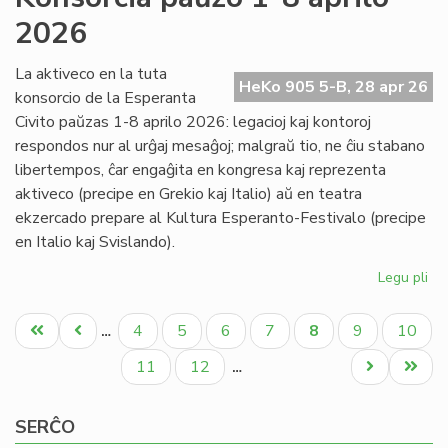
Nac
2026
pr
al
ba
La aktiveco en la tuta
HeKo 905 5-B, 28 apr 26
konsorcio de la Esperanta
Civito paŭzas 1-8 aprilo 2026: legacioj kaj kontoroj
respondos nur al urĝaj mesaĝoj; malgraŭ tio, ne ĉiu stabano
libertempos, ĉar engaĝita en kongresa kaj reprezenta
aktiveco (precipe en Grekio kaj Italio) aŭ en teatra
ekzercado prepare al Kultura Esperanto-Festivalo (precipe
en Italio kaj Svislando).
Legu pli
pri
Ko
Pagination
pa
Unua
Antaŭa
Paĝo
Paĝo
Paĝo
Paĝo
Aktuala
Paĝo
Paĝo
4
5
6
7
8
9
10
…
1-
paĝo
paĝo
paĝo
8
Paĝo
Paĝo
Next
Last
11
12
…
apr
page
page
20
SERĈO