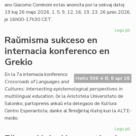
ano Giacomo Comincini estas anoncita por la sekvaj datoj:
19 kaj 26 majo 2026, 1, 5, 9, 12, 16, 19, 23, 26 junio 2026,
je 16h00-17h30 CET.
Legu pli
pri
Ka
Raŭmisma sukceso en
de
internacia konferenco en
la
ku
Grekio
pri
kon
En la 7a internacia konferenco
jur
HeKo 906 4-B, 8 apr 26
Crossroads of Languages and
Cultures: Intersecting epistemological perspectives in
multilingual education
, ĉe la Aristotela Universitato de
Saloniko, partoprenis ankaŭ eta delegacio de Kultura
Centro Esperantista, danke al ﬁrmiĝintaj rilatoj kun la ALTE-
medio.
Legu pli
pri
Ra