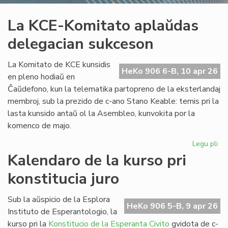
La KCE-Komitato aplaŭdas
delegacian sukceson
La Komitato de KCE kunsidis
HeKo 906 6-B, 10 apr 26
en pleno hodiaŭ en
Ĉaŭdefono, kun la telematika partopreno de la eksterlandaj
membroj, sub la prezido de c-ano Stano Keable: temis pri la
lasta kunsido antaŭ ol la Asembleo, kunvokita por la
komenco de majo.
Legu pli
pri
La
Kalendaro de la kurso pri
KC
konstitucia juro
Ko
ap
de
Sub la aŭspicio de la Esplora
HeKo 906 5-B, 9 apr 26
su
Instituto de Esperantologio, la
kurso pri la
Konstitucio de la Esperanta Civito
gvidota de c-