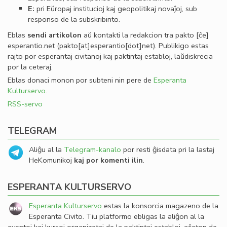
E:
pri Eŭropaj institucioj kaj geopolitikaj novaĵoj, sub
responso de la subskribinto.
Eblas
sendi
artikolon
aŭ kontakti la redakcion tra
pakto
[ĉe]
esperantio
.
net
(pakto[at]esperantio[dot]net)
. Publikigo estas
rajto por esperantaj civitanoj kaj paktintaj establoj, laŭdiskrecia
por la ceteraj.
Eblas donaci monon por subteni nin pere de
Esperanta
Kulturservo
.
RSS-servo
TELEGRAM
Aliĝu al la
Telegram-kanalo
por resti ĝisdata pri la lastaj
HeKomunikoj
kaj por komenti ilin
.
ESPERANTA KULTURSERVO
Esperanta Kulturservo
estas la konsorcia magazeno de la
Esperanta Civito. Tiu platformo ebligas la aliĝon al la