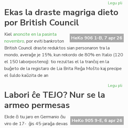
Legu pli
pri
"D
Ekas la draste magriga dieto
Ra
por British Council
al
San
en
Kiel
anoncite en la pasinta
HeKo 906 1-B, 7 apr 26
Ĉer
novembro
, por eviti bankroton
British Council draste reduktos sian personaron tra la
mondo, averaĝe je 15%, kun rekordo de 80% en Italio (120
el 150 laborpostenoj): tio rezultas el la tranĉoj en la
buĝeto de la registaro de Lia Brita Reĝa Moŝto kaj precipe
el ŝuldo kaŭzita de an
Legu pli
pri
Ek
Labori ĉe TEJO? Nur se la
la
armeo permesas
dr
ma
die
Ekde ĉi tiu jaro en Germanio ĉiu
HeKo 905 9-E, 6 apr 26
po
viro de 17- ĝis 45-jaraĝa devas
Bri