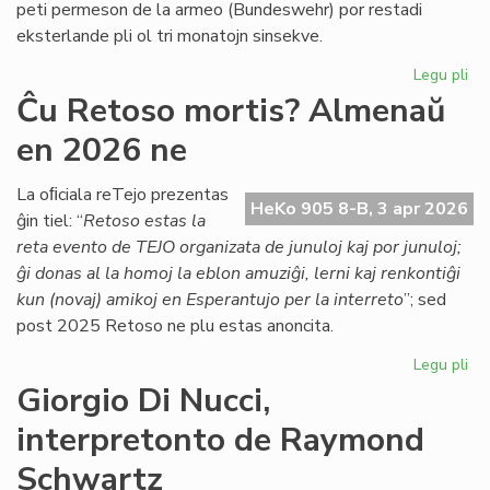
peti permeson de la armeo (Bundeswehr) por restadi
Co
eksterlande pli ol tri monatojn sinsekve.
Legu pli
pri
Lab
Ĉu Retoso mortis? Almenaŭ
ĉe
en 2026 ne
TE
Nu
se
La oﬁciala reTejo prezentas
HeKo 905 8-B, 3 apr 2026
la
ĝin tiel: “
Retoso estas la
ar
reta evento de TEJO organizata de junuloj kaj por junuloj;
pe
ĝi donas al la homoj la eblon amuziĝi, lerni kaj renkontiĝi
kun (novaj) amikoj en Esperantujo per la interreto
”; sed
post 2025 Retoso ne plu estas anoncita.
Legu pli
pri
Ĉu
Giorgio Di Nucci,
Re
interpretonto de Raymond
mor
Al
Schwartz
en