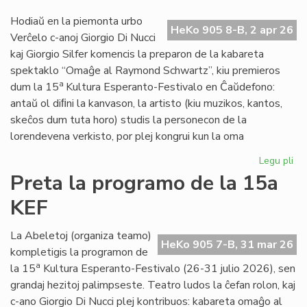
20
Hodiaŭ en la piemonta urbo
ne
HeKo 905 8-B, 2 apr 26
Verĉelo c-anoj Giorgio Di Nucci
kaj Giorgio Silfer komencis la preparon de la kabareta
spektaklo “Omaĝe al Raymond Schwartz”, kiu premieros
a
dum la 15
Kultura Esperanto-Festivalo en Ĉaŭdefono:
antaŭ ol diﬁni la kanvason, la artisto (kiu muzikos, kantos,
skeĉos dum tuta horo) studis la personecon de la
lorendevena verkisto, por plej kongrui kun la oma
Legu pli
pri
Gio
Preta la programo de la 15a
Di
KEF
Nuc
int
de
La Abeletoj (organiza teamo)
HeKo 905 7-B, 31 mar 26
Ra
kompletigis la programon de
Sc
a
la 15
Kultura Esperanto-Festivalo (26-31 julio 2026), sen
grandaj hezitoj palimpseste. Teatro ludos la ĉefan rolon, kaj
c-ano Giorgio Di Nucci plej kontribuos: kabareta omaĝo al