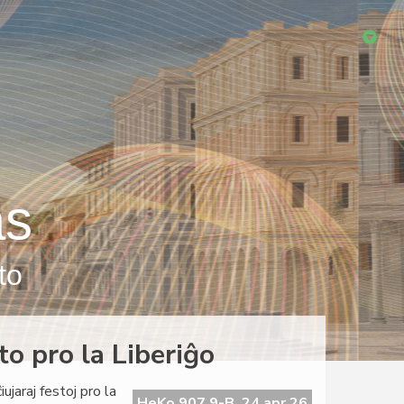
as
to
to pro la Liberiĝo
jaraj festoj pro la
HeKo 907 9-B, 24 apr 26