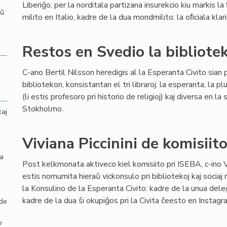
Liberiĝo, per la norditala partizana insurekcio kiu markis la 
aŭ
milito en Italio, kadre de la dua mondmilito: la oﬁciala kl
Restos en Svedio la bibliote
C-ano Bertil Nilsson heredigis al la Esperanta Civito sian 
bibliotekon, konsistantan el tri libraroj: la esperanta, la plur
(li estis profesoro pri historio de religioj) kaj diversa en 
Stokholmo.
kaj
Viviana Piccinini de komisiit
la
Post kelkmonata aktiveco kiel komisiito pri ISEBA, c-ino Vi
estis nomumita hieraŭ vickonsulo pri bibliotekoj kaj sociaj
la Konsulino de la Esperanta Civito: kadre de la unua dele
kadre de la dua ŝi okupiĝos pri la Civita ĉeesto en Instag
 de
o