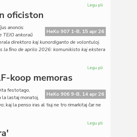
2376
Legu pli
pri
Agnosko
 oficiston
pri
la
ĵus anoncis:
esperanto-
HeKo 907 1-B, 15 apr 26
e TEJO ankoraŭ
kulturo
erala direktoro kaj kunordiganto de volontuloj.
en
 ĝis la ﬁno de aprilo 2026: komunikisto kaj ekstera
Aŭstrio
Legu pli
pri
TEJO
- LF-koop memoras
maldungas
preskaŭ
ita festotago,
ĉiun
HeKo 906 9-B, 14 apr 26
 la lastaj monatoj,
oficiston
; kaj la penso iras al tiuj ne tro rimarkitaj ĉar ne
Legu pli
pri
Tago
a'
de