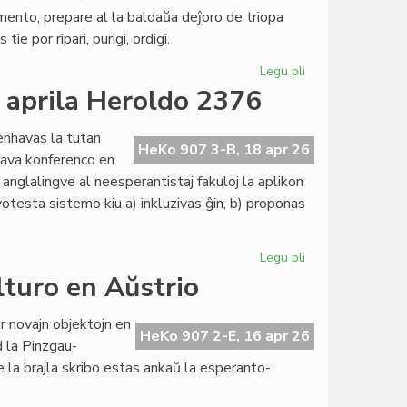
pro
mento, prepare al la baldaŭa deĵoro de triopa
Bertil
e por ripari, purigi, ordigi.
Nilsson
Legu pli
pri
Gravaj
a aprila Heroldo 2376
decidoj
pri
enhavas la tutan
Esperanto-
HeKo 907 3-B, 18 apr 26
rava konferenco en
Domoj
 anglalingve al neesperantistaj fakuloj la aplikon
otesta sistemo kiu a) inkluzivas ĝin, b) proponas
Legu pli
pri
La
lturo en Aŭstrio
"tesalonika
prelego"
 novajn objektojn en
en
HeKo 907 2-E, 16 apr 26
d la Pinzgau-
la
e la brajla skribo estas ankaŭ la esperanto-
aprila
Heroldo