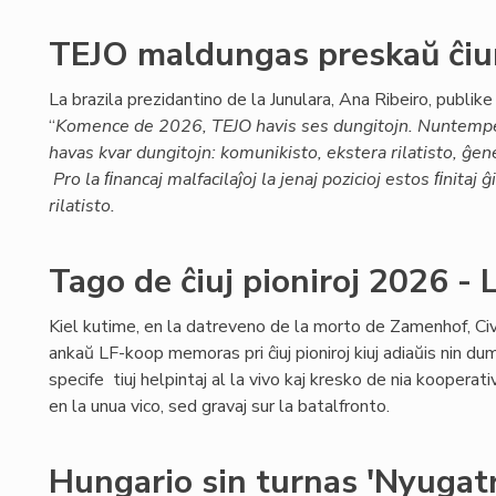
TEJO maldungas preskaŭ ĉiun
La brazila prezidantino de la Junulara, Ana Ribeiro, publike 
“
Komence de 2026, TEJO havis ses dungitojn. Nuntemp
havas kvar dungitojn: komunikisto, ekstera rilatisto, ĝen
Pro la ﬁnancaj malfacilaĵoj la jenaj pozicioj estos ﬁnitaj
rilatisto.
Tago de ĉiuj pioniroj 2026 
Kiel kutime, en la datreveno de la morto de Zamenhof, Civ
ankaŭ LF-koop memoras pri ĉiuj pioniroj kiuj adiaŭis nin dum
specife tiuj helpintaj al la vivo kaj kresko de nia kooperativo
en la unua vico, sed gravaj sur la batalfronto.
Hungario sin turnas 'Nyugatr