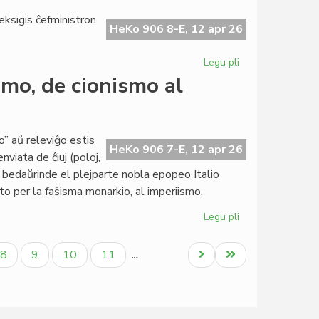
ĉiuj
 eksigis ĉefministron
pioniroj
HeKo 906 8-E, 12 apr 26
2026
-
Legu pli
pri
LF-
Hungario
smo, de cionismo al
koop
sin
memoras
turnas
'Nyugatra'
to” aŭ releviĝo estis
HeKo 906 7-E, 12 apr 26
viata de ĉiuj (poloj,
; bedaŭrinde el plejparte nobla epopeo Italio
to per la faŝisma monarkio, al imperiismo.
Legu pli
pri
De
"risorgimento"
la
Paĝo
Paĝo
Paĝo
Paĝo
Next
Last
8
9
10
11
…
al
page
page
imperiismo,
de
cionismo