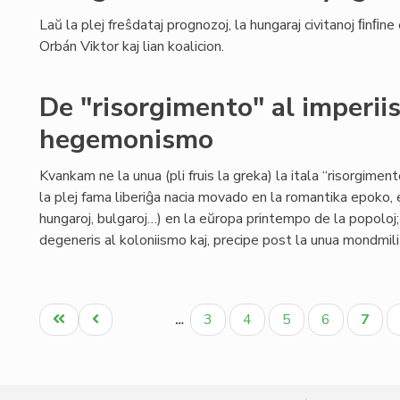
Laŭ la plej freŝdataj prognozoj, la hungaraj civitanoj ﬁnﬁne
Orbán Viktor kaj lian koalicion.
De "risorgimento" al imperii
hegemonismo
Kvankam ne la unua (pli fruis la greka) la itala “risorgimen
la plej fama liberiĝa nacia movado en la romantika epoko, en
hungaroj, bulgaroj…) en la eŭropa printempo de la popoloj
degeneris al koloniismo kaj, precipe post la unua mondmili
Pagination
Unua
Antaŭa
Paĝo
Paĝo
Paĝo
Paĝo
Aktua
3
4
5
6
7
…
paĝo
paĝo
paĝo