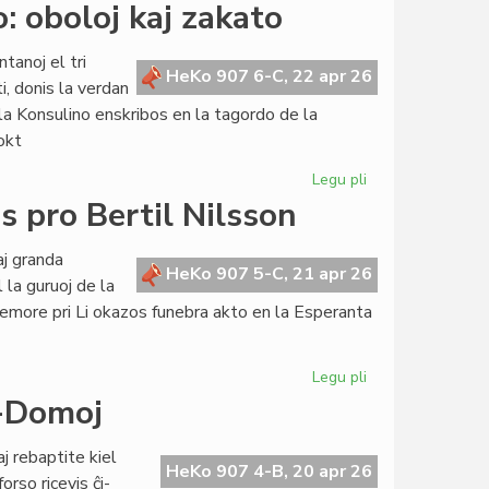
Viviana
: oboloj kaj zakato
Piccinini
de
tanoj el tri
komisiito
HeKo 907 6-C, 22 apr 26
i, donis la verdan
al
la Konsulino enskribos en la tagordo de la
vickonsulo
okt
Legu pli
pri
Pretas
 pro Bertil Nilsson
nova
financa
j granda
produkto:
HeKo 907 5-C, 21 apr 26
la guruoj de la
oboloj
memore pri Li okazos funebra akto en la Esperanta
kaj
zakato
Legu pli
pri
La
o-Domoj
esperanta
popolo
 rebaptite kiel
funebras
HeKo 907 4-B, 20 apr 26
rso ricevis ĉi-