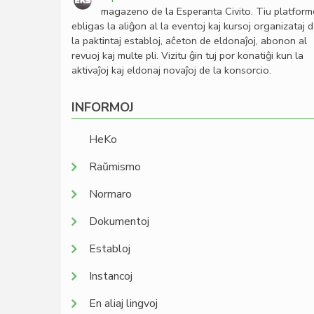
magazeno de la Esperanta Civito. Tiu platfor
ebligas la aliĝon al la eventoj kaj kursoj organizataj 
la paktintaj establoj, aĉeton de eldonaĵoj, abonon al
revuoj kaj multe pli. Vizitu ĝin tuj por konatiĝi kun la
aktivaĵoj kaj eldonaj novaĵoj de la konsorcio.
INFORMOJ
HeKo
Raŭmismo
Normaro
Dokumentoj
Establoj
Instancoj
En aliaj lingvoj