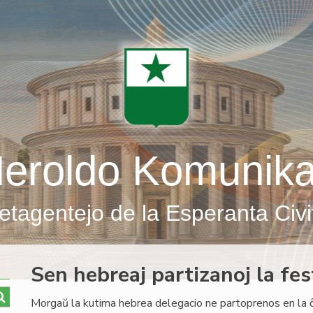
eroldo Komunik
etagentejo de la Esperanta Civi
Sen hebreaj partizanoj la fes
Morgaŭ la kutima hebrea delegacio ne partoprenos en la ĉiu