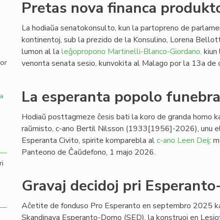
Pretas nova financa produkto
,
La hodiaŭa senatokonsulto, kun la partopreno de parlamen
kontinentoj, sub la prezido de la Konsulino, Lorena Bellott
lumon al la
leĝopropono Martinelli-Blanco-Giordano,
kiun 
por
venonta senata sesio, kunvokita al Malago por la 13a de 
La esperanta popolo funebras
a
Hodiaŭ posttagmeze ĉesis bati la koro de granda homo ka
raŭmisto, c-ano Bertil Nilsson (1933[1956]-2026), unu el 
Esperanta Civito, spirite komparebla al
c-ano Leen Deij
: 
Panteono de Ĉaŭdefono, 1 majo 2026.
ri
Gravaj decidoj pri Esperant
Aĉetite de fonduso Pro Esperanto en septembro 2025 kaj
Skandinava Esperanto-Domo (SED), la konstruoj en Lesjofo