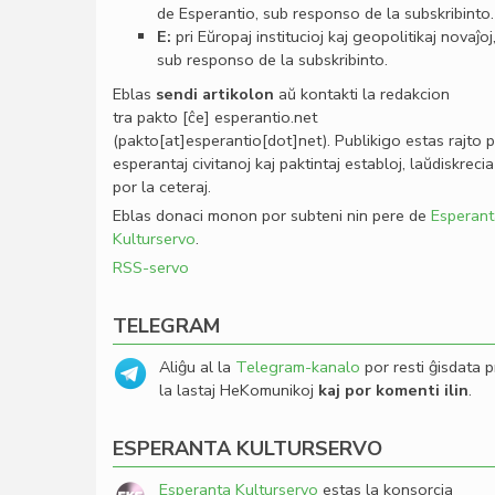
de Esperantio, sub responso de la subskribinto.
E:
pri Eŭropaj institucioj kaj geopolitikaj novaĵoj
sub responso de la subskribinto.
Eblas
sendi
artikolon
aŭ kontakti la redakcion
tra
pakto
[ĉe]
esperantio
.
net
(pakto[at]esperantio[dot]net)
. Publikigo estas rajto 
esperantaj civitanoj kaj paktintaj establoj, laŭdiskrecia
por la ceteraj.
Eblas donaci monon por subteni nin pere de
Esperant
Kulturservo
.
RSS-servo
TELEGRAM
Aliĝu al la
Telegram-kanalo
por resti ĝisdata p
la lastaj HeKomunikoj
kaj por komenti ilin
.
ESPERANTA KULTURSERVO
Esperanta Kulturservo
estas la konsorcia