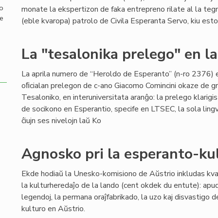
mo
monate la ekspertizon de faka entrepreno rilate al la teg
de
(eble kvaropa) patrolo de Civila Esperanta Servo, kiu estos ti
La "tesalonika prelego" en l
La aprila numero de “Heroldo de Esperanto” (n-ro 2376) 
oﬁcialan prelegon de c-ano Giacomo Comincini okaze de g
Tesaloniko, en interuniversitata aranĝo: la prelego klarigis
de socikono en Esperantio, specife en LTSEC, la sola lingv
ĉiujn ses nivelojn laŭ Ko
Agnosko pri la esperanto-ku
Ekde hodiaŭ la Unesko-komisiono de Aŭstrio inkludas kvar
la kulturheredaĵo de la lando (cent okdek du entute): apu
legendoj, la permana oraĵfabrikado, la uzo kaj disvastigo d
kulturo en Aŭstrio.