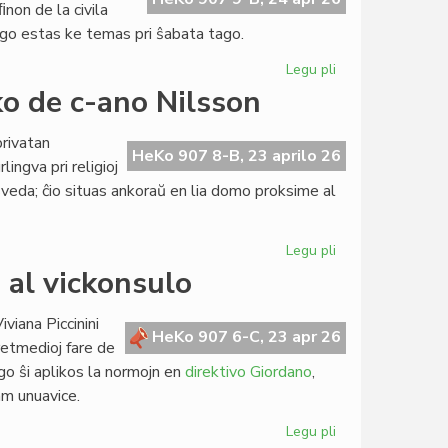
ﬁnon de la civila
arigo estas ke temas pri ŝabata tago.
Legu pli
pri
Sen
ko de c-ano Nilsson
hebreaj
partizanoj
privatan
la
HeKo 907 8-B, 23 aprilo 26
lingva pri religioj
festo
la sveda; ĉio situas ankoraŭ en lia domo proksime al
pro
la
Liberiĝo
Legu pli
pri
Restos
o al vickonsulo
en
Svedio
viana Piccinini
la
HeKo 907 6-C, 23 apr 26
 retmedioj fare de
biblioteko
go ŝi aplikos la normojn en
direktivo Giordano
,
de
ram unuavice.
c-
ano
Legu pli
pri
Nilsson