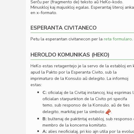
Serĉu per (fragmento de) teksto aŭ HeKo-kodo.
Minuskloj kaj majuskloj egalas. Esperantaj literoj ank
en x-formato.
ESPERANTA CIVITANECO
Petu la esperantan civitanecon per la
reta formularo
.
HEROLDO KOMUNIKAS (HEKO)
HeKo estas retagentejo je la servo de la establoj en 
apud la Pakto por la Esperanta Civito, sub la
imprimaturo de la Konsulo aŭ delegito. La informoj
estas:
C:
oﬁcialaj de la Civitaj instancoj, kiuj esprimas 
oﬁcialan starpunkton de la Civito pri specifa
temo, sub responso de la Konsulo, aŭ de ties
delegito, markitaj per la simbolo
.
B:
bultenaj de paktintaj establoj, sub responso
membro de la koncerna komitato.
A:
alies neoﬁcialaj, pri kio ajn utila por la evolu