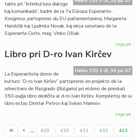
HeKo 335 3-A, 30 jul 07
EE
tablo pri “Interkultura dialogo
ko
kaj komunikado”, kadre de la 7a Eŭropa Esperanto-
Kongreso: partoprenis du EU-parlamentaninoj, Margareta
Handzlik kaj Ljudmila Novak, kaj eksa senatano de la
Esperanta Civito, mag. Vinko Ošlak.
Legu pli
pri
Un
Libro pri D-ro Ivan Kirĉev
ro
tab
en
HeKo 335 2-B, 30 jul 07
La Esperantista domo de
la
kulturo “D-ro Ivan Kirĉev” partoprenis en projekto de la
EE
urbestraro de Razgrado (Bulgario) pri eldono de preskaŭ
ko
350-paĝa libro dediĉita al d-ro Ivan Kirĉev. Kompilintoj de la
libro estas Dimitar Petrov kaj Svilen Marinov.
Legu pli
pri
Lib
Pagination
pri
Unua
Antaŭa
Paĝo
Paĝo
Paĝo
Paĝo
Aktual
429
430
431
432
433
…
D-