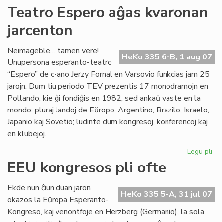
Kur
Teatro Espero aĝas kvaronan
en
jarcenton
To
Neimageble… tamen vere!
HeKo 335 6-B, 1 aug 07
Unupersona esperanto-teatro
“Espero” de c-ano Jerzy Fornal en Varsovio funkcias jam 25
jarojn. Dum tiu periodo TEV prezentis 17 monodramojn en
Pollando, kie ĝi fondiĝis en 1982, sed ankaŭ vaste en la
mondo: pluraj landoj de Eŭropo, Argentino, Brazilo, Israelo,
Japanio kaj Sovetio; ludinte dum kongresoj, konferencoj kaj
en klubejoj.
Legu pli
pri
Te
EEU kongresos pli ofte
Es
aĝ
Ekde nun ĉiun duan jaron
kv
HeKo 335 5-A, 31 jul 07
okazos la Eŭropa Esperanto-
jar
Kongreso, kaj venontfoje en Herzberg (Germanio), la sola