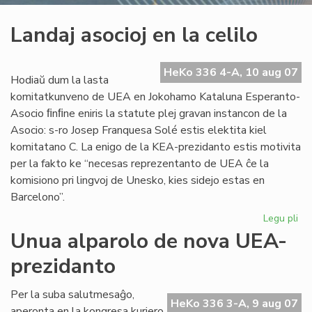
Landaj asocioj en la celilo
HeKo 336 4-A, 10 aug 07
Hodiaŭ dum la lasta
komitatkunveno de UEA en Jokohamo Kataluna Esperanto-
Asocio ﬁnﬁne eniris la statute plej gravan instancon de la
Asocio: s-ro Josep Franquesa Solé estis elektita kiel
komitatano C. La enigo de la KEA-prezidanto estis motivita
per la fakto ke “necesas reprezentanto de UEA ĉe la
komisiono pri lingvoj de Unesko, kies sidejo estas en
Barcelono”.
Legu pli
pri
La
Unua alparolo de nova UEA-
aso
prezidanto
en
la
cel
Per la suba salutmesaĝo,
HeKo 336 3-A, 9 aug 07
aperonta en la kongresa kuriero