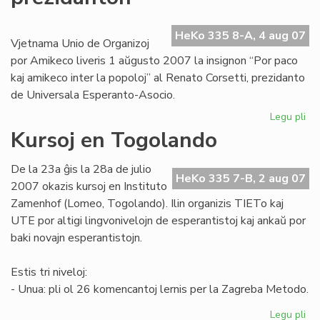
afr
re
HeKo 335 8-A, 4 aug 07
Vjetnama Unio de Organizoj
por Amikeco liveris 1 aŭgusto 2007 la insignon “Por paco
kaj amikeco inter la popoloj” al Renato Corsetti, prezidanto
de Universala Esperanto-Asocio.
Legu pli
pri
Vj
Kursoj en Togolando
de
UE
De la 23a ĝis la 28a de julio
pr
HeKo 335 7-B, 2 aug 07
2007 okazis kursoj en Instituto
Zamenhof (Lomeo, Togolando). Ilin organizis TIETo kaj
UTE por altigi lingvonivelojn de esperantistoj kaj ankaŭ por
baki novajn esperantistojn.
Estis tri niveloj:
- Unua: pli ol 26 komencantoj lernis per la Zagreba Metodo.
Legu pli
pri