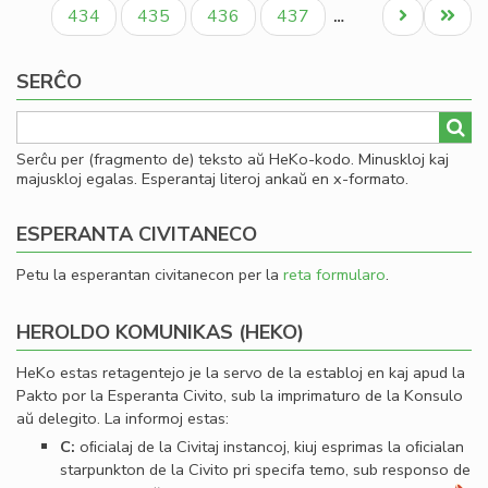
paĝo
paĝo
paĝo
ro
Paĝo
Paĝo
Paĝo
Paĝo
Next
Last
434
435
436
437
…
Iva
page
page
Kir
SERĈO
Serĉu per (fragmento de) teksto aŭ HeKo-kodo. Minuskloj kaj
majuskloj egalas. Esperantaj literoj ankaŭ en x-formato.
ESPERANTA CIVITANECO
Petu la esperantan civitanecon per la
reta formularo
.
HEROLDO KOMUNIKAS (HEKO)
HeKo estas retagentejo je la servo de la establoj en kaj apud la
Pakto por la Esperanta Civito, sub la imprimaturo de la Konsulo
aŭ delegito. La informoj estas:
C:
oﬁcialaj de la Civitaj instancoj, kiuj esprimas la oﬁcialan
starpunkton de la Civito pri specifa temo, sub responso de