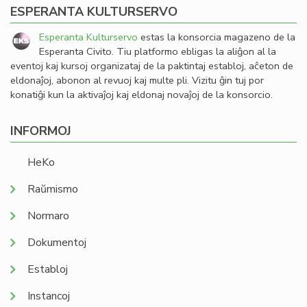
ESPERANTA KULTURSERVO
Esperanta Kulturservo
estas la konsorcia magazeno de la
Esperanta Civito. Tiu platformo ebligas la aliĝon al la
eventoj kaj kursoj organizataj de la paktintaj establoj, aĉeton de
eldonaĵoj, abonon al revuoj kaj multe pli. Vizitu ĝin tuj por
konatiĝi kun la aktivaĵoj kaj eldonaj novaĵoj de la konsorcio.
INFORMOJ
HeKo
Raŭmismo
Normaro
Dokumentoj
Establoj
Instancoj