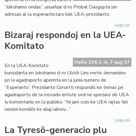
“Jokohamo ondas”, unuafoje d-ro Probal Dasgupta sin
adresas al la esperantistaro kiel UEA-prezidanto.
Legu pli
pri
Un
Bizaraj respondoj en la UEA-
alp
Komitato
de
no
UE
HeKo 336 2-A, 7 aug 07
pr
En la UEA-Komitato
kunsidanta en Jokohamo d-ro Ulrich Lins metis demandon
pri la agadraporto aperinta en la junia numero de
“Esperanto”. Prezidanto Corsetti respondis ke temas pri
agadraporto de la movado entute sed ne speciale de UEA.
Iu komentariis en la publiko: “Ni jam sciis ke UEA rajtas fari
nenion kondiĉe ke aliaj laboru…”
Legu pli
pri
Biz
La Tyresö-generacio plu
re