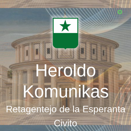
Skip
to
main
content
Heroldo
Komunikas
Retagentejo de la Esperanta
Civito