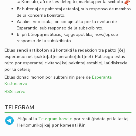
la Konsulo, aŭ de ties delegito, markitaj per la simbolo
.
B:
bultenaj de paktintaj establoj, sub responso de membro
de la koncerna komitato.
A:
alies neoﬁcialaj, pri kio ajn utila por la evoluo de
Esperantio, sub responso de la subskribinto.
E:
pri Eŭropaj institucioj kaj geopolitikaj novaĵoj, sub
responso de la subskribinto.
Eblas
sendi
artikolon
aŭ kontakti la redakcion tra
pakto
[ĉe]
esperantio
.
net
(pakto[at]esperantio[dot]net)
. Publikigo estas
rajto por esperantaj civitanoj kaj paktintaj establoj, laŭdiskrecia
por la ceteraj.
Eblas donaci monon por subteni nin pere de
Esperanta
Kulturservo
.
RSS-servo
TELEGRAM
Aliĝu al la
Telegram-kanalo
por resti ĝisdata pri la lastaj
HeKomunikoj
kaj por komenti ilin
.