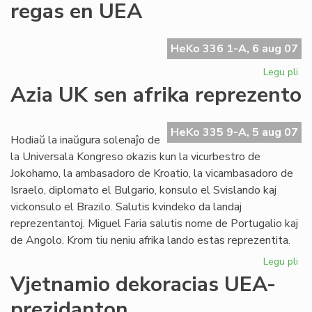
regas en UEA
en
la
UE
HeKo 336 1-A, 6 aug 07
Ko
Legu pli
pri
La
Azia UK sen afrika reprezento
Ty
ge
plu
HeKo 335 9-A, 5 aug 07
Hodiaŭ la inaŭgura solenaĵo de
re
la Universala Kongreso okazis kun la vicurbestro de
en
Jokohamo, la ambasadoro de Kroatio, la vicambasadoro de
UE
Israelo, diplomato el Bulgario, konsulo el Svislando kaj
vickonsulo el Brazilo. Salutis kvindeko da landaj
reprezentantoj. Miguel Faria salutis nome de Portugalio kaj
de Angolo. Krom tiu neniu afrika lando estas reprezentita.
Legu pli
pri
Az
Vjetnamio dekoracias UEA-
UK
prezidanton
se