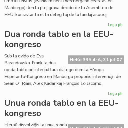
urbo kiu invitis (kvankam neniu hercbergano ĉeestas en
Mariburgo). Jen la plej grava decido de la Asembleo de
EEU, konsistanta el la delegitoj de la landaj asocioj.
Legu pli
pri
EE
Dua ronda tablo en la EEU-
ko
kongreso
pli
oft
Sub la gvido de Eva
HeKo 335 4-A, 31 jul 07
Barandovska-Frank la dua
ronda tablo pri interkultura dialogo dum la Eŭropa
Esperanto-Kongreso en Mariburgo proponis intervenojn de
Sean O” Riain, Alex Kadar kaj François Lo Jacomo.
Legu pli
pri
Du
Unua ronda tablo en la EEU-
ro
kongreso
tab
en
la
Hieraŭ disvolviĝis la unua ronda