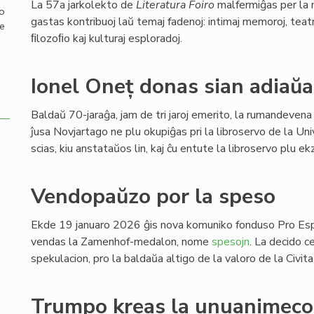
La 57a jarkolekto de
Literatura Foiro
malfermiĝas per la 
mo
gastas kontribuoj laŭ temaj fadenoj: intimaj memoroj, teatra
de
ﬁlozoﬁo kaj kulturaj esploradoj.
Ionel Oneț donas sian adiaŭa
Baldaŭ 70-jaraĝa, jam de tri jaroj emerito, la rumandevena
ĵusa Novjartago ne plu okupiĝas pri la libroservo de la Uni
scias, kiu anstataŭos lin, kaj ĉu entute la libroservo plu 
Vendopaŭzo por la speso
Ekde 19 januaro 2026 ĝis nova komuniko fonduso Pro Es
vendas la Zamenhof-medalon, nome
spesojn
. La decido c
spekulacion, pro la baldaŭa altigo de la valoro de la Civit
Trumpo kreas la unuanimecon