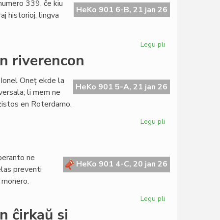
numero 339, ĉe kiu
plenumis
HeKo 901 6-B, 21 jan 26
j historioj, lingva
parton
de
la
Legu pli
pri
Parlamentaj
LF
n riverencon
decidoj
339,
57a
 Ionel Oneț ekde la
jarkolekto,
HeKo 901 5-A, 21 jan 26
versala; li mem ne
ekatingas
ekzistos en Roterdamo.
la
abonantaron
Legu pli
pri
Ionel
Oneț
donas
peranto ne
sian
HeKo 901 4-C, 20 jan 26
elas preventi
adiaŭan
a monero.
riverencon
Legu pli
pri
Vendopaŭzo
 ĉirkaŭ si
por