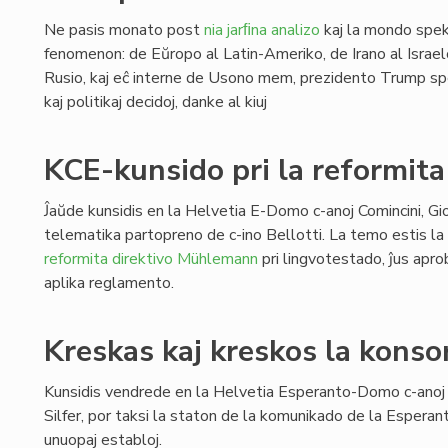
Ne pasis monato post
nia jarﬁna analizo
kaj la mondo spek
fenomenon: de Eŭropo al Latin-Ameriko, de Irano al Israel
Rusio, kaj eĉ interne de Usono mem, prezidento Trump spe
kaj politikaj decidoj, danke al kiuj
KCE-kunsido pri la reformit
Ĵaŭde kunsidis en la Helvetia E-Domo c-anoj Comincini, Gior
telematika partopreno de c-ino Bellotti. La temo estis l
reformita direktivo Mühlemann
pri lingvotestado, ĵus apro
aplika reglamento.
Kreskas kaj kreskos la kons
Kunsidis vendrede en la Helvetia Esperanto-Domo c-anoj 
Silfer, por taksi la staton de la komunikado de la Esperant
unuopaj establoj.