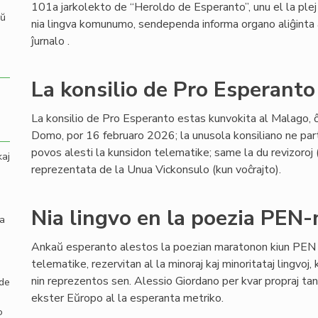
101a jarkolekto de “Heroldo de Esperanto”, unu el la plej
aŭ
nia lingva komunumo, sendependa informa organo aliĝinta a
ĵurnalo .
La konsilio de Pro Esperanto
La konsilio de Pro Esperanto estas kunvokita al Malago, 
Domo, por 16 februaro 2026; la unusola konsiliano ne pa
povos alesti la kunsidon telematike; same la du revizoroj 
kaj
reprezentata de la Unua Vickonsulo (kun voĉrajto).
Nia lingvo en la poezia PEN
la
Ankaŭ esperanto alestos la poezian maratonon kiun PEN I
telematike, rezervitan al la minoraj kaj minoritataj lingvoj, ka
nin reprezentos sen. Alessio Giordano per kvar propraj tan
 de
ekster Eŭropo al la esperanta metriko.
o