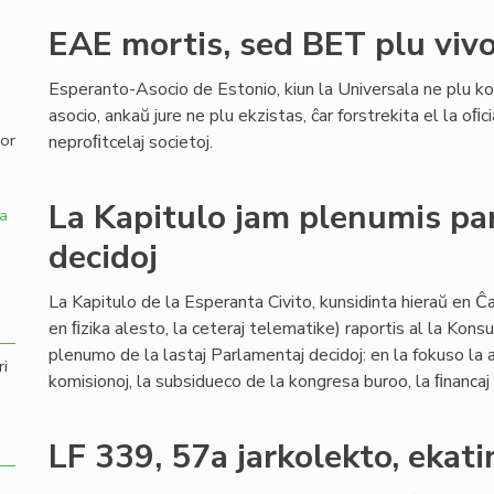
EAE mortis, sed BET plu viv
,
Esperanto-Asocio de Estonio, kiun la Universala ne plu k
asocio, ankaŭ jure ne plu ekzistas, ĉar forstrekita el la oﬁc
por
neproﬁtcelaj societoj.
La Kapitulo jam plenumis pa
a
decidoj
La Kapitulo de la Esperanta Civito, kunsidinta hieraŭ en 
en ﬁzika alesto, la ceteraj telematike) raportis al la Konsul
plenumo de la lastaj Parlamentaj decidoj: en la fokuso la at
ri
komisionoj, la subsidueco de la kongresa buroo, la ﬁnancaj 
LF 339, 57a jarkolekto, ekat