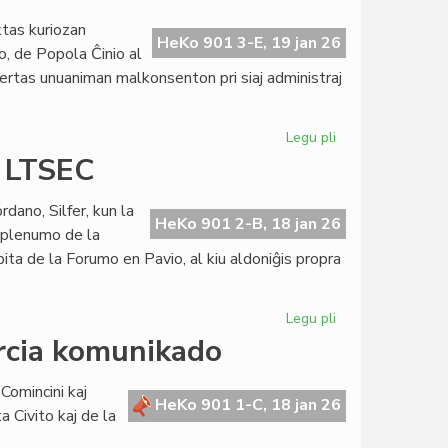
la
tas kuriozan
speso
HeKo 901 3-E, 19 jan 26
o, de Popola Ĉinio al
rtas unuaniman malkonsenton pri siaj administraj
Legu pli
pri
Trumpo
a LTSEC
kreas
la
dano, Silfer, kun la
unuanimecon
HeKo 901 2-B, 18 jan 26
a plenumo de la
ĉirkaŭ
bita de la Forumo en Pavio, al kiu aldoniĝis propra
si
Legu pli
pri
KCE-
orcia komunikado
kunsido
pri
Comincini kaj
la
HeKo 901 1-C, 18 jan 26
a Civito kaj de la
reformita
LTSEC