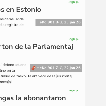
Legu pli
pri
Nia
os en Estonio
lingvo
en
onsideras landa
la
HeKo 901 8-B, 23 jan 26
iala registro de
poezia
PEN-
maratono
Legu pli
pri
EAE
rton de la Parlamentaj
mortis,
sed
BET
plu
Ĉaŭdefono (duono
HeKo 901 7-C, 22 jan 26
vivos
ino pri la
en
ribuo de taskoj, la aktiveco de la ĵus kreitaj
Estonio
novaĵoj.
Legu pli
pri
La
ingas la abonantaron
Kapitulo
jam