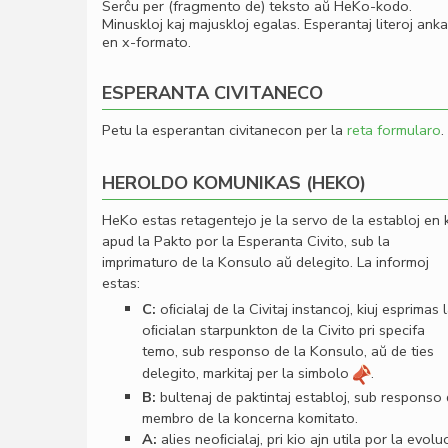
Serĉu per (fragmento de) teksto aŭ HeKo-kodo.
Minuskloj kaj majuskloj egalas. Esperantaj literoj ank
en x-formato.
ESPERANTA CIVITANECO
Petu la esperantan civitanecon per la
reta formularo
.
HEROLDO KOMUNIKAS (HEKO)
HeKo estas retagentejo je la servo de la establoj en 
apud la Pakto por la Esperanta Civito, sub la
imprimaturo de la Konsulo aŭ delegito. La informoj
estas:
C:
oﬁcialaj de la Civitaj instancoj, kiuj esprimas 
oﬁcialan starpunkton de la Civito pri specifa
temo, sub responso de la Konsulo, aŭ de ties
delegito, markitaj per la simbolo
.
B:
bultenaj de paktintaj establoj, sub responso
membro de la koncerna komitato.
A:
alies neoﬁcialaj, pri kio ajn utila por la evolu