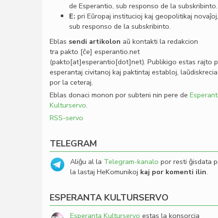
de Esperantio, sub responso de la subskribinto.
E:
pri Eŭropaj institucioj kaj geopolitikaj novaĵoj
sub responso de la subskribinto.
Eblas
sendi
artikolon
aŭ kontakti la redakcion
tra
pakto
[ĉe]
esperantio
.
net
(pakto[at]esperantio[dot]net)
. Publikigo estas rajto 
esperantaj civitanoj kaj paktintaj establoj, laŭdiskrecia
por la ceteraj.
Eblas donaci monon por subteni nin pere de
Esperant
Kulturservo
.
RSS-servo
TELEGRAM
Aliĝu al la
Telegram-kanalo
por resti ĝisdata p
la lastaj HeKomunikoj
kaj por komenti ilin
.
ESPERANTA KULTURSERVO
Esperanta Kulturservo
estas la konsorcia