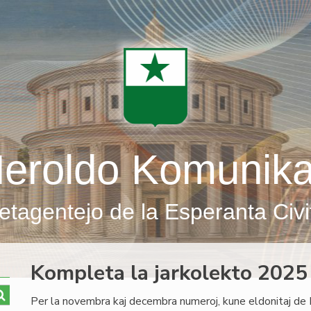
eroldo Komunik
etagentejo de la Esperanta Civi
Kompleta la jarkolekto 2025
Per la novembra kaj decembra numeroj, kune eldonitaj de 