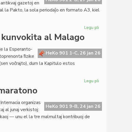
 antikvaj gazetoj en
l la Pakto, la sola periodaĵo en formato A3, kiel
Legu pli
pri
Kompleta
 kunvokita al Malago
la
jarkolekto
ĉe la Esperanto-
2025
HeKo 901 1-C, 26 jan 26
rtoprenonta ﬁzike
de
(sen voĉrajto), dum la Kapitulo estos
"Heroldo"
Legu pli
pri
La
-maratono
konsilio
de
nternacia organizas
Pro
HeKo 901 9-B, 24 jan 26
j al junaj verkistoj:
Esperanto
kaoj — unu el la tre malmultaj kontribuoj de
kunvokita
al
Malago