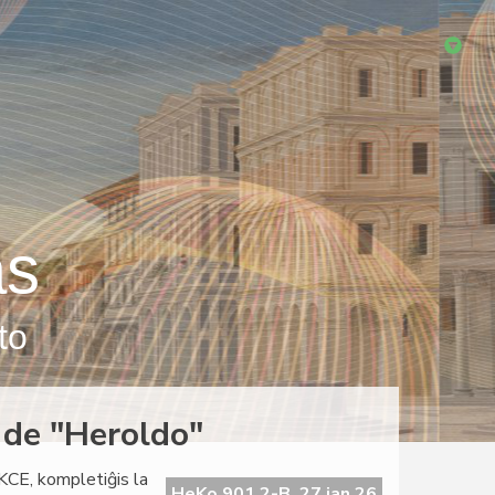
as
to
 de "Heroldo"
KCE, kompletiĝis la
HeKo 901 2-B, 27 jan 26