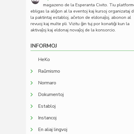
magazeno de la Esperanta Civito. Tiu platfor
ebligas la aliĝon al la eventoj kaj kursoj organizataj 
la paktintaj establoj, aĉeton de eldonaĵoj, abonon al
revuoj kaj multe pli. Vizitu ĝin tuj por konatiĝi kun la
aktivaĵoj kaj eldonaj novaĵoj de la konsorcio.
INFORMOJ
HeKo
Raŭmismo
Normaro
Dokumentoj
Establoj
Instancoj
En aliaj lingvoj