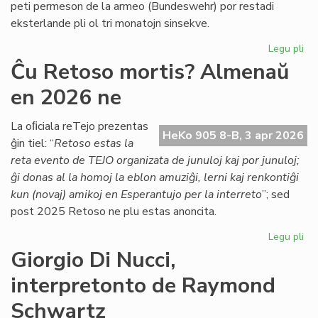
peti permeson de la armeo (Bundeswehr) por restadi
Co
eksterlande pli ol tri monatojn sinsekve.
Legu pli
pri
Lab
Ĉu Retoso mortis? Almenaŭ
ĉe
en 2026 ne
TE
Nu
se
La oﬁciala reTejo prezentas
HeKo 905 8-B, 3 apr 2026
la
ĝin tiel: “
Retoso estas la
ar
reta evento de TEJO organizata de junuloj kaj por junuloj;
pe
ĝi donas al la homoj la eblon amuziĝi, lerni kaj renkontiĝi
kun (novaj) amikoj en Esperantujo per la interreto
”; sed
post 2025 Retoso ne plu estas anoncita.
Legu pli
pri
Ĉu
Giorgio Di Nucci,
Re
interpretonto de Raymond
mor
Al
Schwartz
en