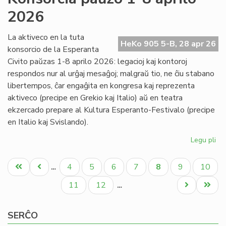
Nac
2026
pr
al
ba
La aktiveco en la tuta
HeKo 905 5-B, 28 apr 26
konsorcio de la Esperanta
Civito paŭzas 1-8 aprilo 2026: legacioj kaj kontoroj
respondos nur al urĝaj mesaĝoj; malgraŭ tio, ne ĉiu stabano
libertempos, ĉar engaĝita en kongresa kaj reprezenta
aktiveco (precipe en Grekio kaj Italio) aŭ en teatra
ekzercado prepare al Kultura Esperanto-Festivalo (precipe
en Italio kaj Svislando).
Legu pli
pri
Ko
Pagination
pa
Unua
Antaŭa
Paĝo
Paĝo
Paĝo
Paĝo
Aktuala
Paĝo
Paĝo
4
5
6
7
8
9
10
…
1-
paĝo
paĝo
paĝo
8
Paĝo
Paĝo
Next
Last
11
12
…
apr
page
page
20
SERĈO