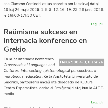
ano Giacomo Comincini estas anoncita por la sekvaj datoj:
19 kaj 26 majo 2026, 1, 5, 9, 12, 16, 19, 23, 26 junio 2026,
je 16h00-17h30 CET.
Legu pli
pri
Ka
Raŭmisma sukceso en
de
internacia konferenco en
la
ku
Grekio
pri
kon
En la 7a internacia konferenco
jur
HeKo 906 4-B, 8 apr 26
Crossroads of Languages and
Cultures: Intersecting epistemological perspectives in
multilingual education
, ĉe la Aristotela Universitato de
Saloniko, partoprenis ankaŭ eta delegacio de Kultura
Centro Esperantista, danke al ﬁrmiĝintaj rilatoj kun la ALTE-
medio.
Legu pli
pri
Ra