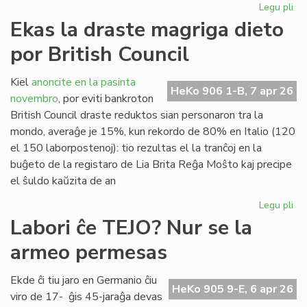
Legu pli
pri
"D
Ekas la draste magriga dieto
Ra
por British Council
al
San
en
Kiel
anoncite en la pasinta
HeKo 906 1-B, 7 apr 26
Ĉer
novembro
, por eviti bankroton
British Council draste reduktos sian personaron tra la
mondo, averaĝe je 15%, kun rekordo de 80% en Italio (120
el 150 laborpostenoj): tio rezultas el la tranĉoj en la
buĝeto de la registaro de Lia Brita Reĝa Moŝto kaj precipe
el ŝuldo kaŭzita de an
Legu pli
pri
Ek
Labori ĉe TEJO? Nur se la
la
armeo permesas
dr
ma
die
Ekde ĉi tiu jaro en Germanio ĉiu
HeKo 905 9-E, 6 apr 26
po
viro de 17- ĝis 45-jaraĝa devas
Bri