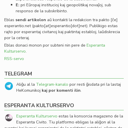
E:
pri Eŭropaj institucioj kaj geopolitikaj novaĵoj, sub
responso de la subskribinto.
Eblas
sendi
artikolon
aŭ kontakti la redakcion tra
pakto
[ĉe]
esperantio
.
net
(pakto[at]esperantio[dot]net)
. Publikigo estas
rajto por esperantaj civitanoj kaj paktintaj establoj, laŭdiskrecia
por la ceteraj.
Eblas donaci monon por subteni nin pere de
Esperanta
Kulturservo
.
RSS-servo
TELEGRAM
Aliĝu al la
Telegram-kanalo
por resti ĝisdata pri la lastaj
HeKomunikoj
kaj por komenti ilin
.
ESPERANTA KULTURSERVO
Esperanta Kulturservo
estas la konsorcia magazeno de la
Esperanta Civito. Tiu platformo ebligas la aliĝon al la