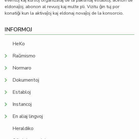
eventoj kaj kursoj organizataj de la paktintaj establoj, aĉeton de
eldonaĵoj, abonon al revuoj kaj multe pli. Vizitu ĝin tuj por
konatiĝi kun la aktivaĵoj kaj eldonaj novaĵoj de la konsorcio.
INFORMOJ
HeKo
Raŭmismo
Normaro
Dokumentoj
Establoj
Instancoj
En aliaj lingvoj
Heraldiko