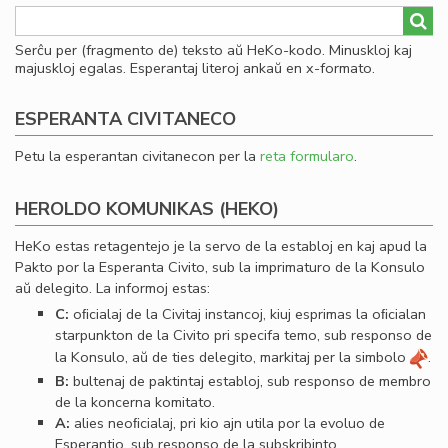
Serĉu per (fragmento de) teksto aŭ HeKo-kodo. Minuskloj kaj
majuskloj egalas. Esperantaj literoj ankaŭ en x-formato.
ESPERANTA CIVITANECO
Petu la esperantan civitanecon per la
reta formularo
.
HEROLDO KOMUNIKAS (HEKO)
HeKo estas retagentejo je la servo de la establoj en kaj apud la
Pakto por la Esperanta Civito, sub la imprimaturo de la Konsulo
aŭ delegito. La informoj estas:
C:
oﬁcialaj de la Civitaj instancoj, kiuj esprimas la oﬁcialan
starpunkton de la Civito pri specifa temo, sub responso de
la Konsulo, aŭ de ties delegito, markitaj per la simbolo
.
B:
bultenaj de paktintaj establoj, sub responso de membro
de la koncerna komitato.
A:
alies neoﬁcialaj, pri kio ajn utila por la evoluo de
Esperantio, sub responso de la subskribinto.