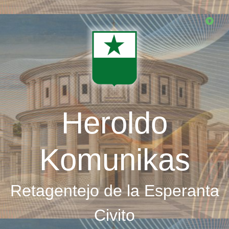
Skip
to
main
content
Heroldo
Komunikas
Retagentejo de la Esperanta
Civito