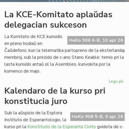
La KCE-Komitato aplaŭdas
delegacian sukceson
La Komitato de KCE kunsidis
HeKo 906 6-B, 10 apr 26
en pleno hodiaŭ en
Ĉaŭdefono, kun la telematika partopreno de la eksterlandaj
membroj, sub la prezido de c-ano Stano Keable: temis pri la
lasta kunsido antaŭ ol la Asembleo, kunvokita por la
komenco de majo.
Legu pli
pri
La
Kalendaro de la kurso pri
KC
konstitucia juro
Ko
ap
de
Sub la aŭspicio de la Esplora
HeKo 906 5-B, 9 apr 26
su
Instituto de Esperantologio, la
kurso pri la
Konstitucio de la Esperanta Civito
gvidota de c-