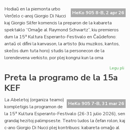
20
Hodiaŭ en la piemonta urbo
ne
HeKo 905 8-B, 2 apr 26
Verĉelo c-anoj Giorgio Di Nucci
kaj Giorgio Silfer komencis la preparon de la kabareta
spektaklo “Omaĝe al Raymond Schwartz”, kiu premieros
a
dum la 15
Kultura Esperanto-Festivalo en Ĉaŭdefono:
antaŭ ol diﬁni la kanvason, la artisto (kiu muzikos, kantos,
skeĉos dum tuta horo) studis la personecon de la
lorendevena verkisto, por plej kongrui kun la oma
Legu pli
pri
Gio
Preta la programo de la 15a
Di
KEF
Nuc
int
de
La Abeletoj (organiza teamo)
HeKo 905 7-B, 31 mar 26
Ra
kompletigis la programon de
Sc
a
la 15
Kultura Esperanto-Festivalo (26-31 julio 2026), sen
grandaj hezitoj palimpseste. Teatro ludos la ĉefan rolon, kaj
c-ano Giorgio Di Nucci plej kontribuos: kabareta omaĝo al