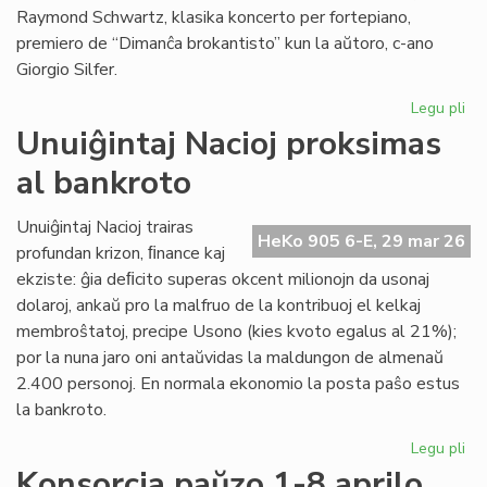
Raymond Schwartz, klasika koncerto per fortepiano,
premiero de “Dimanĉa brokantisto” kun la aŭtoro, c-ano
Giorgio Silfer.
Legu pli
pri
Pr
Unuiĝintaj Nacioj proksimas
la
al bankroto
pr
de
la
Unuiĝintaj Nacioj trairas
HeKo 905 6-E, 29 mar 26
15
profundan krizon, ﬁnance kaj
KE
ekziste: ĝia deﬁcito superas okcent milionojn da usonaj
dolaroj, ankaŭ pro la malfruo de la kontribuoj el kelkaj
membroŝtatoj, precipe Usono (kies kvoto egalus al 21%);
por la nuna jaro oni antaŭvidas la maldungon de almenaŭ
2.400 personoj. En normala ekonomio la posta paŝo estus
la bankroto.
Legu pli
pri
Unu
Konsorcia paŭzo 1-8 aprilo