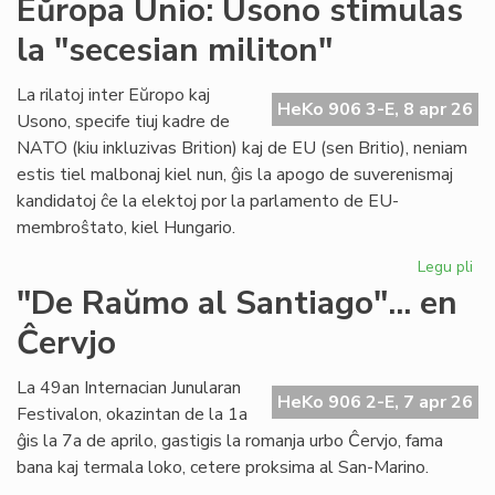
Eŭropa Unio: Usono stimulas
su
la "secesian militon"
en
int
ko
La rilatoj inter Eŭropo kaj
HeKo 906 3-E, 8 apr 26
en
Usono, specife tiuj kadre de
Gr
NATO (kiu inkluzivas Brition) kaj de EU (sen Britio), neniam
estis tiel malbonaj kiel nun, ĝis la apogo de suverenismaj
kandidatoj ĉe la elektoj por la parlamento de EU-
membroŝtato, kiel Hungario.
Legu pli
pri
Eŭ
"De Raŭmo al Santiago"... en
Uni
Ĉervjo
Us
sti
la
La 49an Internacian Junularan
HeKo 906 2-E, 7 apr 26
"s
Festivalon, okazintan de la 1a
mil
ĝis la 7a de aprilo, gastigis la romanja urbo Ĉervjo, fama
bana kaj termala loko, cetere proksima al San-Marino.