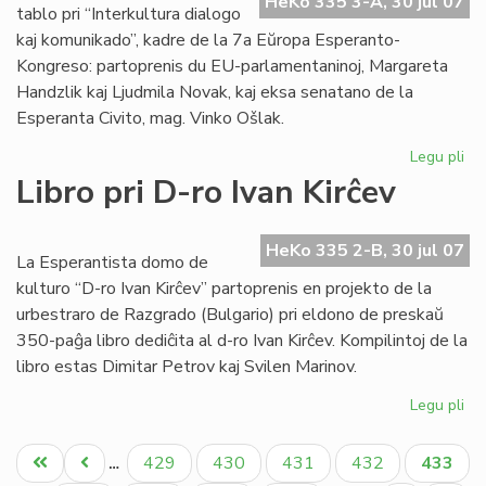
HeKo 335 3-A, 30 jul 07
EE
tablo pri “Interkultura dialogo
ko
kaj komunikado”, kadre de la 7a Eŭropa Esperanto-
Kongreso: partoprenis du EU-parlamentaninoj, Margareta
Handzlik kaj Ljudmila Novak, kaj eksa senatano de la
Esperanta Civito, mag. Vinko Ošlak.
Legu pli
pri
Un
Libro pri D-ro Ivan Kirĉev
ro
tab
en
HeKo 335 2-B, 30 jul 07
La Esperantista domo de
la
kulturo “D-ro Ivan Kirĉev” partoprenis en projekto de la
EE
urbestraro de Razgrado (Bulgario) pri eldono de preskaŭ
ko
350-paĝa libro dediĉita al d-ro Ivan Kirĉev. Kompilintoj de la
libro estas Dimitar Petrov kaj Svilen Marinov.
Legu pli
pri
Lib
Pagination
pri
Unua
Antaŭa
Paĝo
Paĝo
Paĝo
Paĝo
Aktual
429
430
431
432
433
…
D-