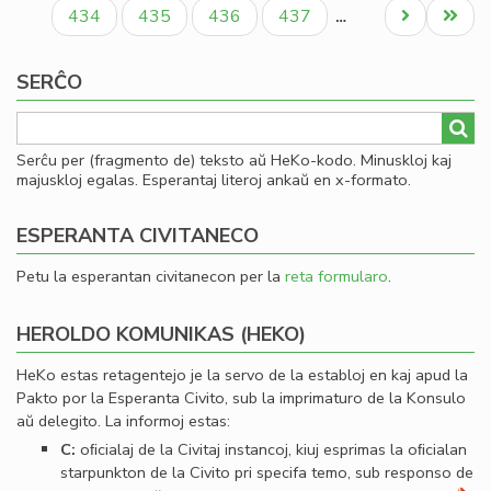
paĝo
paĝo
paĝo
ro
Paĝo
Paĝo
Paĝo
Paĝo
Next
Last
434
435
436
437
…
Iva
page
page
Kir
SERĈO
Serĉu per (fragmento de) teksto aŭ HeKo-kodo. Minuskloj kaj
majuskloj egalas. Esperantaj literoj ankaŭ en x-formato.
ESPERANTA CIVITANECO
Petu la esperantan civitanecon per la
reta formularo
.
HEROLDO KOMUNIKAS (HEKO)
HeKo estas retagentejo je la servo de la establoj en kaj apud la
Pakto por la Esperanta Civito, sub la imprimaturo de la Konsulo
aŭ delegito. La informoj estas:
C:
oﬁcialaj de la Civitaj instancoj, kiuj esprimas la oﬁcialan
starpunkton de la Civito pri specifa temo, sub responso de