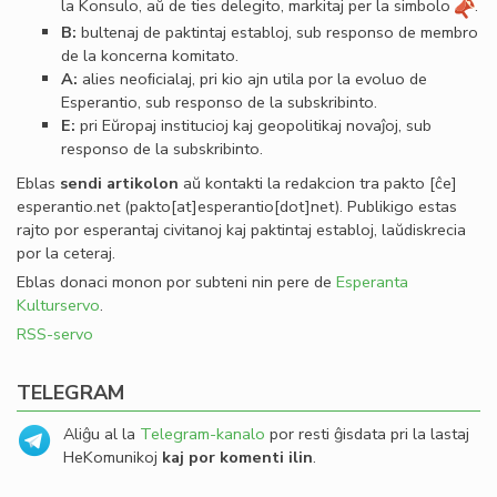
la Konsulo, aŭ de ties delegito, markitaj per la simbolo
.
B:
bultenaj de paktintaj establoj, sub responso de membro
de la koncerna komitato.
A:
alies neoﬁcialaj, pri kio ajn utila por la evoluo de
Esperantio, sub responso de la subskribinto.
E:
pri Eŭropaj institucioj kaj geopolitikaj novaĵoj, sub
responso de la subskribinto.
Eblas
sendi
artikolon
aŭ kontakti la redakcion tra
pakto
[ĉe]
esperantio
.
net
(pakto[at]esperantio[dot]net)
. Publikigo estas
rajto por esperantaj civitanoj kaj paktintaj establoj, laŭdiskrecia
por la ceteraj.
Eblas donaci monon por subteni nin pere de
Esperanta
Kulturservo
.
RSS-servo
TELEGRAM
Aliĝu al la
Telegram-kanalo
por resti ĝisdata pri la lastaj
HeKomunikoj
kaj por komenti ilin
.