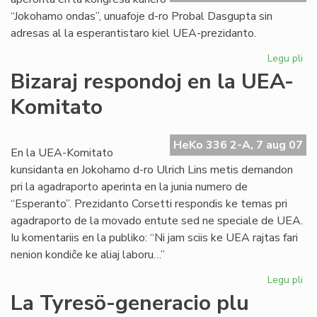
“Jokohamo ondas”, unuafoje d-ro Probal Dasgupta sin
adresas al la esperantistaro kiel UEA-prezidanto.
Legu pli
pri
Un
Bizaraj respondoj en la UEA-
alp
Komitato
de
no
UE
HeKo 336 2-A, 7 aug 07
pr
En la UEA-Komitato
kunsidanta en Jokohamo d-ro Ulrich Lins metis demandon
pri la agadraporto aperinta en la junia numero de
“Esperanto”. Prezidanto Corsetti respondis ke temas pri
agadraporto de la movado entute sed ne speciale de UEA.
Iu komentariis en la publiko: “Ni jam sciis ke UEA rajtas fari
nenion kondiĉe ke aliaj laboru…”
Legu pli
pri
Biz
La Tyresö-generacio plu
re