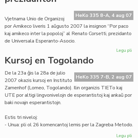
afr
re
HeKo 335 8-A, 4 aug 07
Vjetnama Unio de Organizoj
por Amikeco liveris 1 aŭgusto 2007 la insignon “Por paco
kaj amikeco inter la popoloj” al Renato Corsetti, prezidanto
de Universala Esperanto-Asocio.
Legu pli
pri
Vj
Kursoj en Togolando
de
UE
De la 23a ĝis la 28a de julio
pr
HeKo 335 7-B, 2 aug 07
2007 okazis kursoj en Instituto
Zamenhof (Lomeo, Togolando). Ilin organizis TIETo kaj
UTE por altigi lingvonivelojn de esperantistoj kaj ankaŭ por
baki novajn esperantistojn.
Estis tri niveloj:
- Unua: pli ol 26 komencantoj lernis per la Zagreba Metodo.
Legu pli
pri