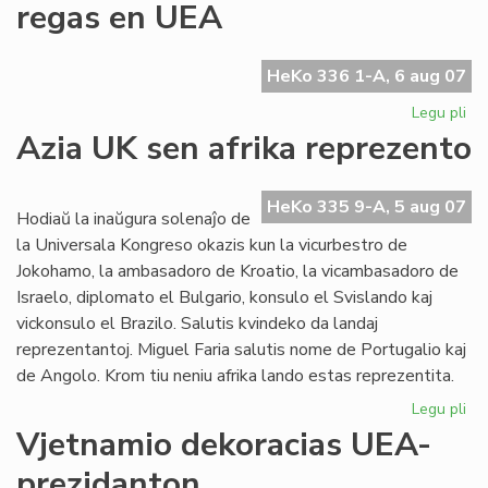
regas en UEA
en
la
UE
HeKo 336 1-A, 6 aug 07
Ko
Legu pli
pri
La
Azia UK sen afrika reprezento
Ty
ge
plu
HeKo 335 9-A, 5 aug 07
Hodiaŭ la inaŭgura solenaĵo de
re
la Universala Kongreso okazis kun la vicurbestro de
en
Jokohamo, la ambasadoro de Kroatio, la vicambasadoro de
UE
Israelo, diplomato el Bulgario, konsulo el Svislando kaj
vickonsulo el Brazilo. Salutis kvindeko da landaj
reprezentantoj. Miguel Faria salutis nome de Portugalio kaj
de Angolo. Krom tiu neniu afrika lando estas reprezentita.
Legu pli
pri
Az
Vjetnamio dekoracias UEA-
UK
prezidanton
se