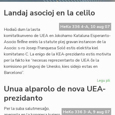
Landaj asocioj en la celilo
HeKo 336 4-A, 10 aug 07
Hodiaŭ dum la lasta
komitatkunveno de UEA en Jokohamo Kataluna Esperanto-
Asocio ﬁnﬁne eniris la statute plej gravan instancon de la
Asocio: s-ro Josep Franquesa Solé estis elektita kiel
komitatano C. La enigo de la KEA-prezidanto estis motivita
per la fakto ke “necesas reprezentanto de UEA ĉe la
komisiono pri lingvoj de Unesko, kies sidejo estas en
Barcelono”.
Legu pli
pri
La
Unua alparolo de nova UEA-
aso
prezidanto
en
la
cel
Per la suba salutmesaĝo,
HeKo 336 3-A, 9 aug 07
aperonta en la kongresa kuriero