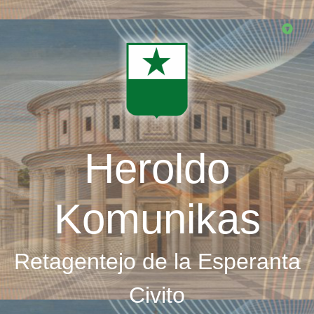
Skip
to
main
content
Heroldo
Komunikas
Retagentejo de la Esperanta
Civito