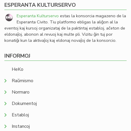
ESPERANTA KULTURSERVO
Esperanta Kulturservo
estas la konsorcia magazeno de la
Esperanta Civito. Tiu platformo ebligas la aliĝon al la
eventoj kaj kursoj organizataj de la paktintaj establoj, aĉeton de
eldonaĵoj, abonon al revuoj kaj multe pli. Vizitu ĝin tuj por
konatiĝi kun la aktivaĵoj kaj eldonaj novaĵoj de la konsorcio.
INFORMOJ
HeKo
Raŭmismo
Normaro
Dokumentoj
Establoj
Instancoj