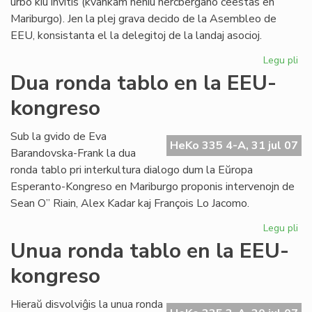
urbo kiu invitis (kvankam neniu hercbergano ĉeestas en
Mariburgo). Jen la plej grava decido de la Asembleo de
EEU, konsistanta el la delegitoj de la landaj asocioj.
Legu pli
pri
EE
Dua ronda tablo en la EEU-
ko
kongreso
pli
oft
Sub la gvido de Eva
HeKo 335 4-A, 31 jul 07
Barandovska-Frank la dua
ronda tablo pri interkultura dialogo dum la Eŭropa
Esperanto-Kongreso en Mariburgo proponis intervenojn de
Sean O” Riain, Alex Kadar kaj François Lo Jacomo.
Legu pli
pri
Du
Unua ronda tablo en la EEU-
ro
kongreso
tab
en
la
Hieraŭ disvolviĝis la unua ronda