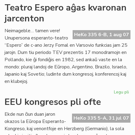
Kur
Teatro Espero aĝas kvaronan
en
jarcenton
To
Neimageble… tamen vere!
HeKo 335 6-B, 1 aug 07
Unupersona esperanto-teatro
“Espero” de c-ano Jerzy Fornal en Varsovio funkcias jam 25
jarojn. Dum tiu periodo TEV prezentis 17 monodramojn en
Pollando, kie ĝi fondiĝis en 1982, sed ankaŭ vaste en la
mondo: pluraj landoj de Eŭropo, Argentino, Brazilo, Israelo,
Japanio kaj Sovetio; ludinte dum kongresoj, konferencoj kaj
en klubejoj.
Legu pli
pri
Te
EEU kongresos pli ofte
Es
aĝ
Ekde nun ĉiun duan jaron
kv
HeKo 335 5-A, 31 jul 07
okazos la Eŭropa Esperanto-
jar
Kongreso, kaj venontfoje en Herzberg (Germanio), la sola