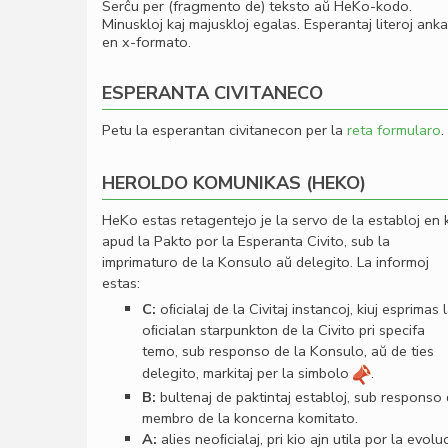
Serĉu per (fragmento de) teksto aŭ HeKo-kodo.
Minuskloj kaj majuskloj egalas. Esperantaj literoj ank
en x-formato.
ESPERANTA CIVITANECO
Petu la esperantan civitanecon per la
reta formularo
.
HEROLDO KOMUNIKAS (HEKO)
HeKo estas retagentejo je la servo de la establoj en 
apud la Pakto por la Esperanta Civito, sub la
imprimaturo de la Konsulo aŭ delegito. La informoj
estas:
C:
oﬁcialaj de la Civitaj instancoj, kiuj esprimas 
oﬁcialan starpunkton de la Civito pri specifa
temo, sub responso de la Konsulo, aŭ de ties
delegito, markitaj per la simbolo
.
B:
bultenaj de paktintaj establoj, sub responso
membro de la koncerna komitato.
A:
alies neoﬁcialaj, pri kio ajn utila por la evolu