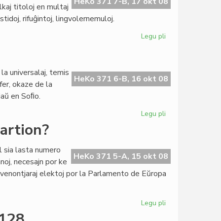
Goricio
HeKo 371 7-B, 17 okt 08
kaj titoloj en multaj
invitas
tidoj, rifuĝintoj, lingvolernemuloj.
Legu pli
pri
Esperanto
kaj
interkulturaj
 la universalaj, temis
bibliotekoj
HeKo 371 6-B, 16 okt 08
fer, okaze de la
iaŭ en Soﬁo.
Legu pli
pri
Rilatoj
artion?
inter
UK
 sia lasta numero
kaj
HeKo 371 5-A, 15 okt 08
noj, necesajn por ke
teatro
venontjaraj elektoj por la Parlamento de Eŭropa
Legu pli
pri
Ĉu
2128