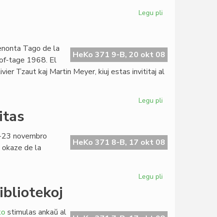
Legu pli
pri
Ludo
je
l'
venonta Tago de la
masakro
HeKo 371 9-B, 20 okt 08
hof-tage 1968. El
en
er Tzaut kaj Martin Meyer, kiuj estas invititaj al
certa
UEA-
medio
Legu pli
pri
KCE
itas
40-
jara
20-23 novembro
en
HeKo 371 8-B, 17 okt 08
 okaze de la
decembro
Legu pli
pri
La
ibliotekoj
kulturfesto
de
ko
stimulas ankaŭ al