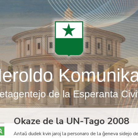
eroldo Komunik
etagentejo de la Esperanta Civi
Okaze de la UN-Tago 2008
Antaŭ dudek kvin jaroj la personaro de la ĝeneva sidejo de