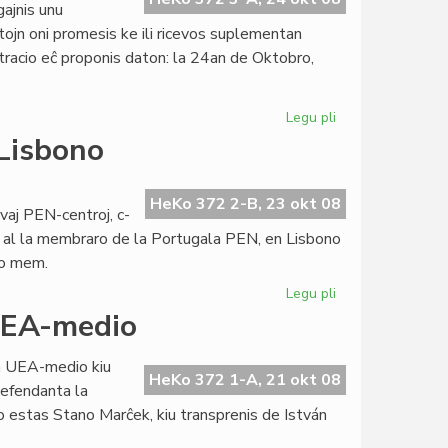
gajnis unu
itojn oni promesis ke ili ricevos suplementan
stracio eĉ proponis daton: la 24an de Oktobro,
Legu pli
pri
Okaze
 Lisbono
de
la
UN-
HeKo 372 2-B, 23 okt 08
vaj PEN-centroj, c-
Tago
on al la membraro de la Portugala PEN, en Lisbono
2008
ro mem.
Legu pli
pri
Prelego
 UEA-medio
pri
nia
la UEA-medio kiu
literaturo
HeKo 372 1-A, 21 okt 08
defendanta la
en
lo estas Stano Marĉek, kiu transprenis de István
Lisbono