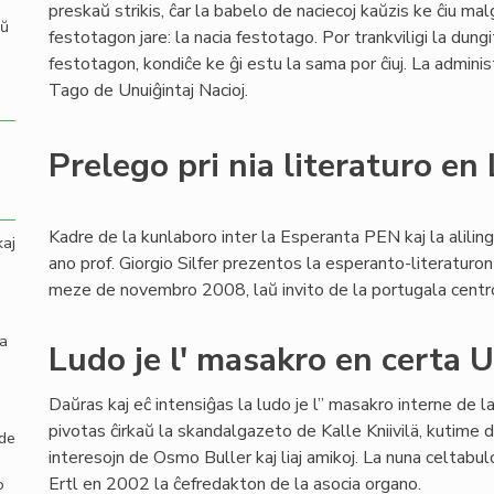
preskaŭ strikis, ĉar la babelo de naciecoj kaŭzis ke ĉiu mal
aŭ
festotagon jare: la nacia festotago. Por trankviligi la dung
festotagon, kondiĉe ke ĝi estu la sama por ĉiuj. La admini
Tago de Unuiĝintaj Nacioj.
Prelego pri nia literaturo en
Kadre de la kunlaboro inter la Esperanta PEN kaj la aliling
kaj
ano prof. Giorgio Silfer prezentos la esperanto-literatur
meze de novembro 2008, laŭ invito de la portugala cent
la
Ludo je l' masakro en certa
Daŭras kaj eĉ intensiĝas la ludo je l” masakro interne de 
pivotas ĉirkaŭ la skandalgazeto de Kalle Kniivilä, kutime 
 de
interesojn de Osmo Buller kaj liaj amikoj. La nuna celtabu
Ertl en 2002 la ĉefredakton de la asocia organo.
o