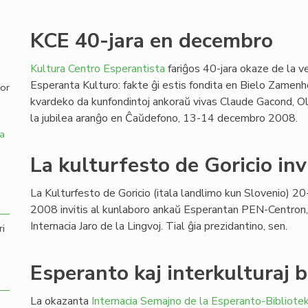
,
KCE 40-jara en decembro
Kultura Centro Esperantista
fariĝos 40-jara okaze de la 
Esperanta Kulturo: fakte ĝi estis fondita en Bielo Zamen
por
kvardeko da kunfondintoj ankoraŭ vivas Claude Gacond, Olivi
la jubilea aranĝo en Ĉaŭdefono, 13-14 decembro 2008.
a
La kulturfesto de Goricio inv
La Kulturfesto de Goricio (itala landlimo kun Slovenio) 
2008 invitis al kunlaboro ankaŭ Esperantan PEN-Centron,
Internacia Jaro de la Lingvoj. Tial ĝia prezidantino, sen.
ri
Esperanto kaj interkulturaj b
La okazanta
Internacia Semajno de la Esperanto-Bibliote