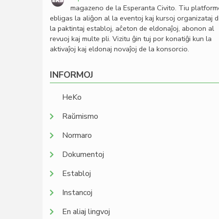
magazeno de la Esperanta Civito. Tiu platfor
ebligas la aliĝon al la eventoj kaj kursoj organizataj 
la paktintaj establoj, aĉeton de eldonaĵoj, abonon al
revuoj kaj multe pli. Vizitu ĝin tuj por konatiĝi kun la
aktivaĵoj kaj eldonaj novaĵoj de la konsorcio.
INFORMOJ
HeKo
Raŭmismo
Normaro
Dokumentoj
Establoj
Instancoj
En aliaj lingvoj