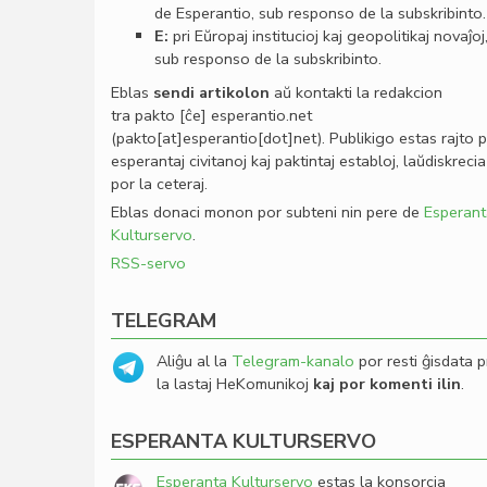
de Esperantio, sub responso de la subskribinto.
E:
pri Eŭropaj institucioj kaj geopolitikaj novaĵoj
sub responso de la subskribinto.
Eblas
sendi
artikolon
aŭ kontakti la redakcion
tra
pakto
[ĉe]
esperantio
.
net
(pakto[at]esperantio[dot]net)
. Publikigo estas rajto 
esperantaj civitanoj kaj paktintaj establoj, laŭdiskrecia
por la ceteraj.
Eblas donaci monon por subteni nin pere de
Esperant
Kulturservo
.
RSS-servo
TELEGRAM
Aliĝu al la
Telegram-kanalo
por resti ĝisdata p
la lastaj HeKomunikoj
kaj por komenti ilin
.
ESPERANTA KULTURSERVO
Esperanta Kulturservo
estas la konsorcia