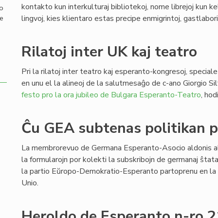
kontakto kun interkulturaj bibliotekoj, nome librejoj kun kel
mo
lingvoj, kies klientaro estas precipe enmigrintoj, gastlaboris
de
Rilatoj inter UK kaj teatro
Pri la rilatoj inter teatro kaj esperanto-kongresoj, speciale
en unu el la alineoj de la salutmesaĝo de c-ano Giorgio Sil
festo pro la ora jubileo de Bulgara Esperanto-Teatro
, hod
Ĉu GEA subtenas politikan p
La membrorevuo de Germana Esperanto-Asocio aldonis al
la formularojn por kolekti la subskribojn de germanaj ŝtata
la partio Eŭropo-Demokratio-Esperanto partoprenu en la 
Unio.
Heroldo de Esperanto n-ro 