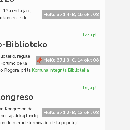
GEA
subtenas
,
13a en la jaro,
politikan
HeKo 371 4-B, 15 okt 08
kaj komence de
partion?
Legu pli
pri
Heroldo
-Biblioteko
de
Esperanto
lioteko, regule
n-
HeKo 371 3-C, 14 okt 08
a Forumo de la
ro
o Rogora, pri la
Komuna Integrita Biblioteka
2128
Legu pli
pri
Dua
Kongreso
Semajno
de
kan Kongreson de
la
HeKo 371 2-B, 13 okt 08
ltaj afrikaj landoj,
Esperanto-
ezon de memdeterminado de la popoloj”.
Biblioteko