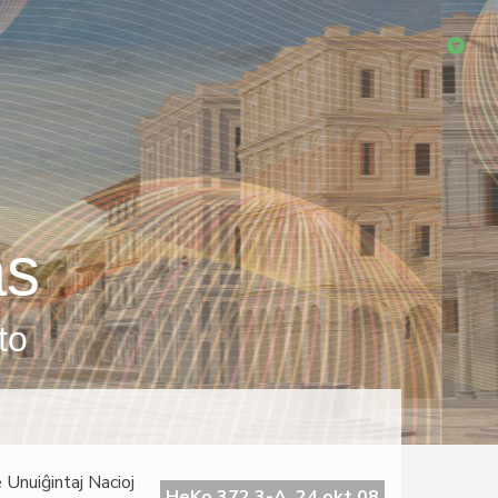
as
to
 Unuiĝintaj Nacioj
HeKo 372 3-A, 24 okt 08