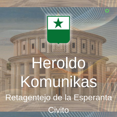
Skip
to
main
content
Heroldo
Komunikas
Retagentejo de la Esperanta
Civito