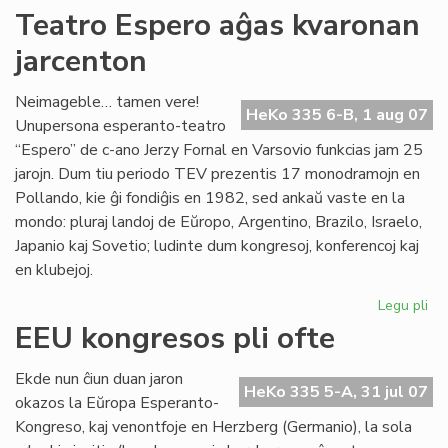
Kur
Teatro Espero aĝas kvaronan
en
jarcenton
To
Neimageble… tamen vere!
HeKo 335 6-B, 1 aug 07
Unupersona esperanto-teatro
“Espero” de c-ano Jerzy Fornal en Varsovio funkcias jam 25
jarojn. Dum tiu periodo TEV prezentis 17 monodramojn en
Pollando, kie ĝi fondiĝis en 1982, sed ankaŭ vaste en la
mondo: pluraj landoj de Eŭropo, Argentino, Brazilo, Israelo,
Japanio kaj Sovetio; ludinte dum kongresoj, konferencoj kaj
en klubejoj.
Legu pli
pri
Te
EEU kongresos pli ofte
Es
aĝ
Ekde nun ĉiun duan jaron
kv
HeKo 335 5-A, 31 jul 07
okazos la Eŭropa Esperanto-
jar
Kongreso, kaj venontfoje en Herzberg (Germanio), la sola