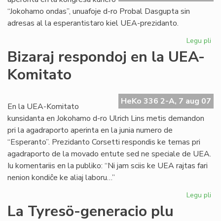
“Jokohamo ondas”, unuafoje d-ro Probal Dasgupta sin
adresas al la esperantistaro kiel UEA-prezidanto.
Legu pli
pri
Un
Bizaraj respondoj en la UEA-
alp
Komitato
de
no
UE
HeKo 336 2-A, 7 aug 07
pr
En la UEA-Komitato
kunsidanta en Jokohamo d-ro Ulrich Lins metis demandon
pri la agadraporto aperinta en la junia numero de
“Esperanto”. Prezidanto Corsetti respondis ke temas pri
agadraporto de la movado entute sed ne speciale de UEA.
Iu komentariis en la publiko: “Ni jam sciis ke UEA rajtas fari
nenion kondiĉe ke aliaj laboru…”
Legu pli
pri
Biz
La Tyresö-generacio plu
re