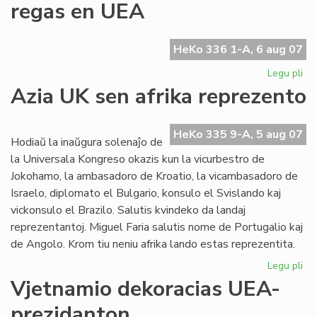
regas en UEA
en
la
UE
HeKo 336 1-A, 6 aug 07
Ko
Legu pli
pri
La
Azia UK sen afrika reprezento
Ty
ge
plu
HeKo 335 9-A, 5 aug 07
Hodiaŭ la inaŭgura solenaĵo de
re
la Universala Kongreso okazis kun la vicurbestro de
en
Jokohamo, la ambasadoro de Kroatio, la vicambasadoro de
UE
Israelo, diplomato el Bulgario, konsulo el Svislando kaj
vickonsulo el Brazilo. Salutis kvindeko da landaj
reprezentantoj. Miguel Faria salutis nome de Portugalio kaj
de Angolo. Krom tiu neniu afrika lando estas reprezentita.
Legu pli
pri
Az
Vjetnamio dekoracias UEA-
UK
prezidanton
se