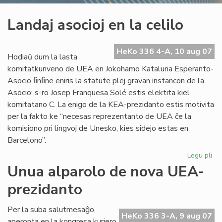
Landaj asocioj en la celilo
HeKo 336 4-A, 10 aug 07
Hodiaŭ dum la lasta
komitatkunveno de UEA en Jokohamo Kataluna Esperanto-
Asocio ﬁnﬁne eniris la statute plej gravan instancon de la
Asocio: s-ro Josep Franquesa Solé estis elektita kiel
komitatano C. La enigo de la KEA-prezidanto estis motivita
per la fakto ke “necesas reprezentanto de UEA ĉe la
komisiono pri lingvoj de Unesko, kies sidejo estas en
Barcelono”.
Legu pli
pri
La
Unua alparolo de nova UEA-
aso
prezidanto
en
la
cel
Per la suba salutmesaĝo,
HeKo 336 3-A, 9 aug 07
aperonta en la kongresa kuriero