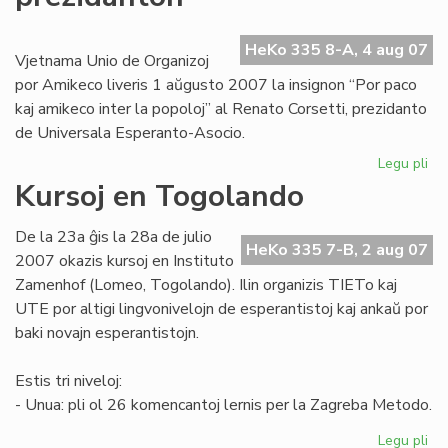
afr
re
HeKo 335 8-A, 4 aug 07
Vjetnama Unio de Organizoj
por Amikeco liveris 1 aŭgusto 2007 la insignon “Por paco
kaj amikeco inter la popoloj” al Renato Corsetti, prezidanto
de Universala Esperanto-Asocio.
Legu pli
pri
Vj
Kursoj en Togolando
de
UE
De la 23a ĝis la 28a de julio
pr
HeKo 335 7-B, 2 aug 07
2007 okazis kursoj en Instituto
Zamenhof (Lomeo, Togolando). Ilin organizis TIETo kaj
UTE por altigi lingvonivelojn de esperantistoj kaj ankaŭ por
baki novajn esperantistojn.
Estis tri niveloj:
- Unua: pli ol 26 komencantoj lernis per la Zagreba Metodo.
Legu pli
pri