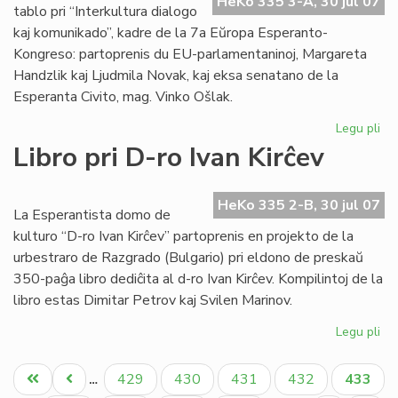
HeKo 335 3-A, 30 jul 07
EE
tablo pri “Interkultura dialogo
ko
kaj komunikado”, kadre de la 7a Eŭropa Esperanto-
Kongreso: partoprenis du EU-parlamentaninoj, Margareta
Handzlik kaj Ljudmila Novak, kaj eksa senatano de la
Esperanta Civito, mag. Vinko Ošlak.
Legu pli
pri
Un
Libro pri D-ro Ivan Kirĉev
ro
tab
en
HeKo 335 2-B, 30 jul 07
La Esperantista domo de
la
kulturo “D-ro Ivan Kirĉev” partoprenis en projekto de la
EE
urbestraro de Razgrado (Bulgario) pri eldono de preskaŭ
ko
350-paĝa libro dediĉita al d-ro Ivan Kirĉev. Kompilintoj de la
libro estas Dimitar Petrov kaj Svilen Marinov.
Legu pli
pri
Lib
Pagination
pri
Unua
Antaŭa
Paĝo
Paĝo
Paĝo
Paĝo
Aktual
429
430
431
432
433
…
D-