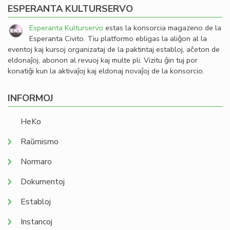
ESPERANTA KULTURSERVO
Esperanta Kulturservo
estas la konsorcia magazeno de la
Esperanta Civito. Tiu platformo ebligas la aliĝon al la
eventoj kaj kursoj organizataj de la paktintaj establoj, aĉeton de
eldonaĵoj, abonon al revuoj kaj multe pli. Vizitu ĝin tuj por
konatiĝi kun la aktivaĵoj kaj eldonaj novaĵoj de la konsorcio.
INFORMOJ
HeKo
Raŭmismo
Normaro
Dokumentoj
Establoj
Instancoj