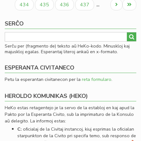
paĝo
paĝo
paĝo
ro
Paĝo
Paĝo
Paĝo
Paĝo
Next
Last
434
435
436
437
…
Iva
page
page
Kir
SERĈO
Serĉu per (fragmento de) teksto aŭ HeKo-kodo. Minuskloj kaj
majuskloj egalas. Esperantaj literoj ankaŭ en x-formato.
ESPERANTA CIVITANECO
Petu la esperantan civitanecon per la
reta formularo
.
HEROLDO KOMUNIKAS (HEKO)
HeKo estas retagentejo je la servo de la establoj en kaj apud la
Pakto por la Esperanta Civito, sub la imprimaturo de la Konsulo
aŭ delegito. La informoj estas:
C:
oﬁcialaj de la Civitaj instancoj, kiuj esprimas la oﬁcialan
starpunkton de la Civito pri specifa temo, sub responso de