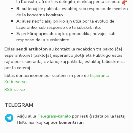
la Konsulo, aŭ de ties delegito, markitaj per la simbolo
.
B:
bultenaj de paktintaj establoj, sub responso de membro
de la koncerna komitato.
A:
alies neoﬁcialaj, pri kio ajn utila por la evoluo de
Esperantio, sub responso de la subskribinto.
E:
pri Eŭropaj institucioj kaj geopolitikaj novaĵoj, sub
responso de la subskribinto.
Eblas
sendi
artikolon
aŭ kontakti la redakcion tra
pakto
[ĉe]
esperantio
.
net
(pakto[at]esperantio[dot]net)
. Publikigo estas
rajto por esperantaj civitanoj kaj paktintaj establoj, laŭdiskrecia
por la ceteraj.
Eblas donaci monon por subteni nin pere de
Esperanta
Kulturservo
.
RSS-servo
TELEGRAM
Aliĝu al la
Telegram-kanalo
por resti ĝisdata pri la lastaj
HeKomunikoj
kaj por komenti ilin
.