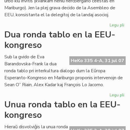
urbo kiu invitis (kvankam neniu hercbergano ĉeestas en
Mariburgo). Jen la plej grava decido de la Asembleo de
EEU, konsistanta el la delegitoj de la landaj asocioj.
Legu pli
pri
EE
Dua ronda tablo en la EEU-
ko
kongreso
pli
oft
Sub la gvido de Eva
HeKo 335 4-A, 31 jul 07
Barandovska-Frank la dua
ronda tablo pri interkultura dialogo dum la Eŭropa
Esperanto-Kongreso en Mariburgo proponis intervenojn de
Sean O” Riain, Alex Kadar kaj François Lo Jacomo.
Legu pli
pri
Du
Unua ronda tablo en la EEU-
ro
kongreso
tab
en
la
Hieraŭ disvolviĝis la unua ronda