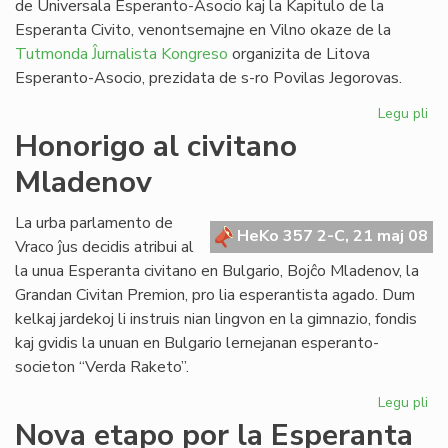
de Universala Esperanto-Asocio kaj la Kapitulo de la
Esperanta Civito, venontsemajne en Vilno okaze de la
Tutmonda Ĵurnalista Kongreso
organizita de Litova
Esperanto-Asocio, prezidata de s-ro Povilas Jegorovas.
Legu pli
pri
UE
Honorigo al civitano
Est
Mladenov
kaj
Kap
en
La urba parlamento de
HeKo 357 2-C, 21 maj 08
Vil
Vraco ĵus decidis atribui al
la unua Esperanta civitano en Bulgario, Bojĉo Mladenov, la
Grandan Civitan Premion, pro lia esperantista agado. Dum
kelkaj jardekoj li instruis nian lingvon en la gimnazio, fondis
kaj gvidis la unuan en Bulgario lernejanan esperanto-
societon “Verda Raketo”.
Legu pli
pri
Ho
Nova etapo por la Esperanta
al