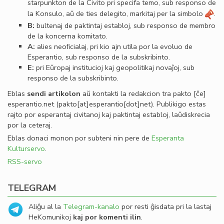
starpunkton de la Civito pri specifa temo, sub responso de
la Konsulo, aŭ de ties delegito, markitaj per la simbolo
.
B:
bultenaj de paktintaj establoj, sub responso de membro
de la koncerna komitato.
A:
alies neoﬁcialaj, pri kio ajn utila por la evoluo de
Esperantio, sub responso de la subskribinto.
E:
pri Eŭropaj institucioj kaj geopolitikaj novaĵoj, sub
responso de la subskribinto.
Eblas
sendi
artikolon
aŭ kontakti la redakcion tra
pakto
[ĉe]
esperantio
.
net
(pakto[at]esperantio[dot]net)
. Publikigo estas
rajto por esperantaj civitanoj kaj paktintaj establoj, laŭdiskrecia
por la ceteraj.
Eblas donaci monon por subteni nin pere de
Esperanta
Kulturservo
.
RSS-servo
TELEGRAM
Aliĝu al la
Telegram-kanalo
por resti ĝisdata pri la lastaj
HeKomunikoj
kaj por komenti ilin
.