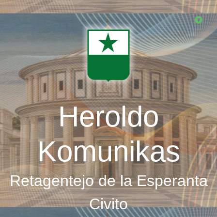
Skip
to
main
content
Heroldo
Komunikas
Retagentejo de la Esperanta
Civito