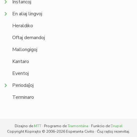
Instancoj
En aliaj lingvoj
Heraldiko
Oftaj demandoj
Mallongigoj
Kantaro
Eventoj
Periodaĵoj
Terminaro
Dizajno de
MTT
· Programo de
Tramontána
· Funkcio de
Drupal
Copyright Kopirajto © 2006–2026 Esperanta Civito · Ĉiuj rajtoj rezervitaj.