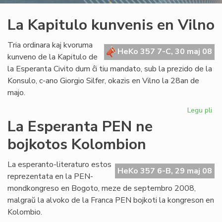
La Kapitulo kunvenis en Vilno
Tria ordinara kaj kvoruma
HeKo 357 7-C, 30 maj 08
kunveno de la Kapitulo de
la Esperanta Civito dum ĉi tiu mandato, sub la prezido de la
Konsulo, c-ano Giorgio Silfer, okazis en Vilno la 28an de
majo.
Legu pli
pri
La
La Esperanta PEN ne
Kap
bojkotos Kolombion
ku
en
Vil
La esperanto-literaturo estos
HeKo 357 6-B, 29 maj 08
reprezentata en la PEN-
mondkongreso en Bogoto, meze de septembro 2008,
malgraŭ la alvoko de la Franca PEN bojkoti la kongreson en
Kolombio.