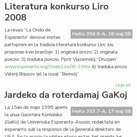
"L
Literatura konkurso Liro
lin
2008
se
Ve
de
La revuo “La Ondo de
HeKo 356 8-A, 18 maj 08
la
Esperanto” denove invitas
Jar
partopreni en la tradicia literatura konkurso Liro, kiu
proponas kvin branĉojn: 1) originala prozo; 2) originala
poezio; 3) traduka poezio: Pjotr Vjazemskij “Druzjam”
www.esperanto.org/Ondo/Liro08-3.htm
4) traduka prozo:
Valerij Brjusov (el la rusa) ”Bemolj”
Legu pli
pri
Lit
Jardeko da roterdamaj GaKoj
ko
Lir
La 15an de majo 1998 aperis
20
HeKo 353 7-A, 17 maj 08
la unua Gazetara Komuniko
(GaKo) de Universala Esperanto-Asocio, redaktata en
esperanto sub la responso de la ĝenerala direktoro de
UEA. En la asocio la jubilea etoso estas tiel granda, ke