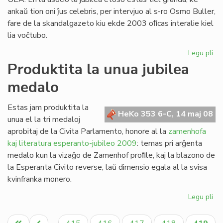
ankaŭ tion oni ĵus celebris, per intervjuo al s-ro Osmo Buller,
fare de la skandalgazeto kiu ekde 2003 oﬁcas interalie kiel
lia voĉtubo.
Legu pli
pri
Ja
Produktita la unua jubilea
da
medalo
ro
Ga
Estas jam produktita la
HeKo 353 6-C, 14 maj 08
unua el la tri medaloj
aprobitaj de la Civita Parlamento, honore al la
zamenhofa
kaj literatura esperanto-jubileo 2009
: temas pri arĝenta
medalo kun la vizaĝo de Zamenhof proﬁle, kaj la blazono de
la Esperanta Civito reverse, laŭ dimensio egala al la svisa
kvinfranka monero.
Legu pli
pri
Pro
Pagination
la