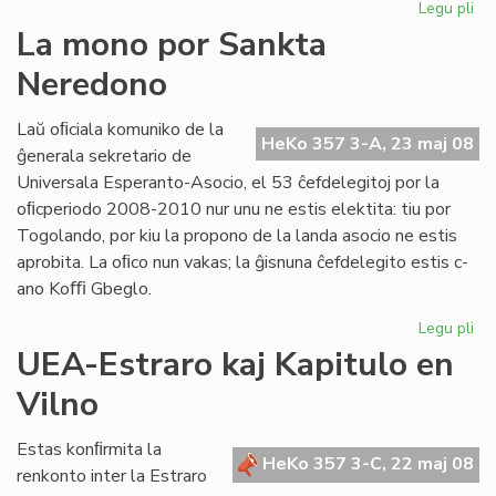
Legu pli
pri
est
Esp
La mono por Sankta
are
Neredono
en
Mo
Laŭ oﬁciala komuniko de la
HeKo 357 3-A, 23 maj 08
ĝenerala sekretario de
Universala Esperanto-Asocio, el 53 ĉefdelegitoj por la
oﬁcperiodo 2008-2010 nur unu ne estis elektita: tiu por
Togolando, por kiu la propono de la landa asocio ne estis
aprobita. La oﬁco nun vakas; la ĝisnuna ĉefdelegito estis c-
ano Koﬃ Gbeglo.
Legu pli
pri
La
UEA-Estraro kaj Kapitulo en
mo
Vilno
po
Sa
Ne
Estas konﬁrmita la
HeKo 357 3-C, 22 maj 08
renkonto inter la Estraro