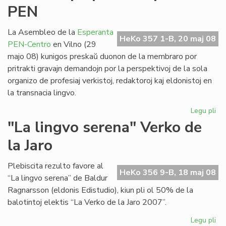
PEN
civ
Ml
La Asembleo de la
Esperanta
HeKo 357 1-B, 20 maj 08
PEN-Centro
en Vilno (29
majo 08) kunigos preskaŭ duonon de la membraro por
pritrakti gravajn demandojn por la perspektivoj de la sola
organizo de profesiaj verkistoj, redaktoroj kaj eldonistoj en
la transnacia lingvo.
Legu pli
pri
No
"La lingvo serena" Verko de
et
la Jaro
po
la
Es
Plebiscita rezulto favore al
HeKo 356 9-B, 18 maj 08
PE
“La lingvo serena” de Baldur
Ragnarsson (eldonis Edistudio), kiun pli ol 50% de la
balotintoj elektis “La Verko de la Jaro 2007”.
Legu pli
pri