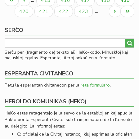
Unua
Antaŭa
Paĝo
Paĝo
Paĝo
Paĝo
Aktual
415
416
417
418
419
…
un
paĝo
paĝo
paĝo
jub
Paĝo
Paĝo
Paĝo
Paĝo
Next
Last
420
421
422
423
…
me
page
page
SERĈO
Serĉu per (fragmento de) teksto aŭ HeKo-kodo. Minuskloj kaj
majuskloj egalas. Esperantaj literoj ankaŭ en x-formato.
ESPERANTA CIVITANECO
Petu la esperantan civitanecon per la
reta formularo
.
HEROLDO KOMUNIKAS (HEKO)
HeKo estas retagentejo je la servo de la establoj en kaj apud la
Pakto por la Esperanta Civito, sub la imprimaturo de la Konsulo
aŭ delegito. La informoj estas:
C:
oﬁcialaj de la Civitaj instancoj, kiuj esprimas la oﬁcialan