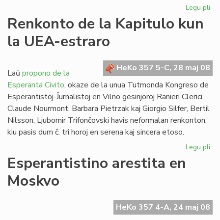
Legu pli
pri
La
Renkonto de la Kapitulo kun
Es
la UEA-estraro
PE
ne
bo
HeKo 357 5-C, 28 maj 08
Ko
Laŭ
propono de la
Esperanta Civito
, okaze de la unua Tutmonda Kongreso de
Esperantistoj-Ĵurnalistoj en Vilno gesinjoroj Ranieri Clerici,
Claude Nourmont, Barbara Pietrzak kaj Giorgio Silfer, Bertil
Nilsson, Ljubomir Trifonĉovski havis neformalan renkonton,
kiu pasis dum ĉ. tri horoj en serena kaj sincera etoso.
Legu pli
pri
Re
Esperantistino arestita en
de
Moskvo
la
Kap
ku
HeKo 357 4-A, 24 maj 08
la
UE