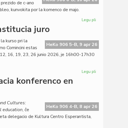
 prezido de c-ano
mbleo, kunvokita por la komenco de majo.
Legu pli
pri
La
stitucia juro
KCE-
Komitato
la kurso pri la
aplaŭdas
HeKo 906 5-B, 9 apr 26
mo Comincini estas
delegacian
9, 12, 16, 19, 23, 26 junio 2026, je 16h00-17h30
sukceson
Legu pli
pri
Kalendaro
acia konferenco en
de
la
kurso
pri
nd Cultures:
HeKo 906 4-B, 8 apr 26
konstitucia
l education
, ĉe
juro
 eta delegacio de Kultura Centro Esperantista,