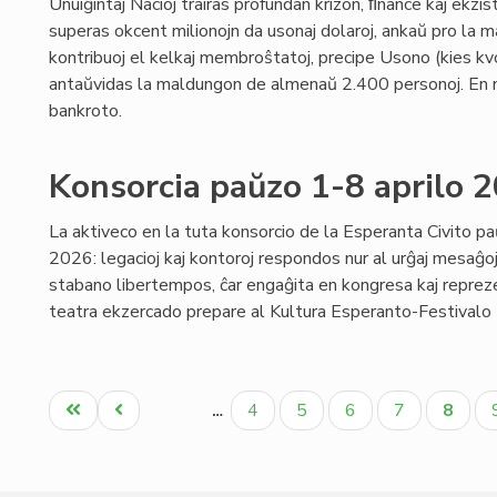
Unuiĝintaj Nacioj trairas profundan krizon, ﬁnance kaj ekzis
superas okcent milionojn da usonaj dolaroj, ankaŭ pro la m
kontribuoj el kelkaj membroŝtatoj, precipe Usono (kies kvo
antaŭvidas la maldungon de almenaŭ 2.400 personoj. En 
bankroto.
Konsorcia paŭzo 1-8 aprilo 
La aktiveco en la tuta konsorcio de la Esperanta Civito pa
2026: legacioj kaj kontoroj respondos nur al urĝaj mesaĝoj;
stabano libertempos, ĉar engaĝita en kongresa kaj reprezen
teatra ekzercado prepare al Kultura Esperanto-Festivalo (p
Pagination
Unua
Antaŭa
Paĝo
Paĝo
Paĝo
Paĝo
Aktua
4
5
6
7
8
…
paĝo
paĝo
paĝo