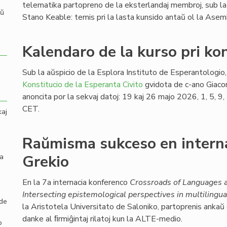
telematika partopreno de la eksterlandaj membroj, sub la
aŭ
Stano Keable: temis pri la lasta kunsido antaŭ ol la Ase
Kalendaro de la kurso pri kon
Sub la aŭspicio de la Esplora Instituto de Esperantologio, 
Konstitucio de la Esperanta Civito
gvidota de c-ano Giaco
anoncita por la sekvaj datoj: 19 kaj 26 majo 2026, 1, 5, 
CET.
kaj
Raŭmisma sukceso en intern
la
Grekio
En la 7a internacia konferenco
Crossroads of Languages a
Intersecting epistemological perspectives in multilingua
 de
la Aristotela Universitato de Saloniko, partoprenis ankaŭ
danke al ﬁrmiĝintaj rilatoj kun la ALTE-medio.
o