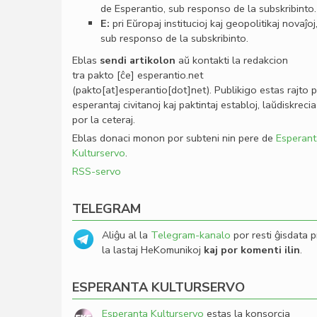
de Esperantio, sub responso de la subskribinto.
E:
pri Eŭropaj institucioj kaj geopolitikaj novaĵoj
sub responso de la subskribinto.
Eblas
sendi
artikolon
aŭ kontakti la redakcion
tra
pakto
[ĉe]
esperantio
.
net
(pakto[at]esperantio[dot]net)
. Publikigo estas rajto 
esperantaj civitanoj kaj paktintaj establoj, laŭdiskrecia
por la ceteraj.
Eblas donaci monon por subteni nin pere de
Esperant
Kulturservo
.
RSS-servo
TELEGRAM
Aliĝu al la
Telegram-kanalo
por resti ĝisdata p
la lastaj HeKomunikoj
kaj por komenti ilin
.
ESPERANTA KULTURSERVO
Esperanta Kulturservo
estas la konsorcia