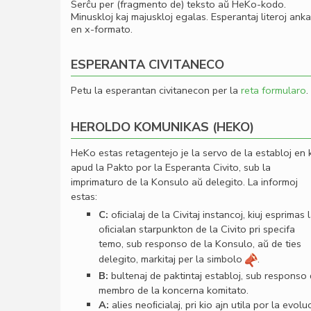
Serĉu per (fragmento de) teksto aŭ HeKo-kodo.
Minuskloj kaj majuskloj egalas. Esperantaj literoj ank
en x-formato.
ESPERANTA CIVITANECO
Petu la esperantan civitanecon per la
reta formularo
.
HEROLDO KOMUNIKAS (HEKO)
HeKo estas retagentejo je la servo de la establoj en 
apud la Pakto por la Esperanta Civito, sub la
imprimaturo de la Konsulo aŭ delegito. La informoj
estas:
C:
oﬁcialaj de la Civitaj instancoj, kiuj esprimas 
oﬁcialan starpunkton de la Civito pri specifa
temo, sub responso de la Konsulo, aŭ de ties
delegito, markitaj per la simbolo
.
B:
bultenaj de paktintaj establoj, sub responso
membro de la koncerna komitato.
A:
alies neoﬁcialaj, pri kio ajn utila por la evolu