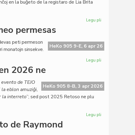
nĉoj en la buĝeto de la registaro de Lia Brita
Ĉervjo
Legu pli
pri
Ekas
rmeo permesas
la
draste
a devas peti permeson
magriga
HeKo 905 9-E, 6 apr 26
ri monatojn sinsekve.
dieto
por
Legu pli
pri
British
Labori
en 2026 ne
Council
ĉe
TEJO?
a evento de TEJO
Nur
HeKo 905 8-B, 3 apr 2026
j la eblon amuziĝi,
se
 la interreto
”; sed post 2025 Retoso ne plu
la
armeo
permesas
Legu pli
pri
Ĉu
onto de Raymond
Retoso
mortis?