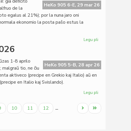
te: ĝia deﬁcito
de
HeKo 905 6-E, 29 mar 26
alfruo de la
la
to egalus al 21%); por la nuna jaro oni
15a
normala ekonomio la posta paŝo estus la
KEF
Legu pli
pri
Unuiĝintaj
2026
Nacioj
proksimas
ŭzas 1-8 aprilo
al
HeKo 905 5-B, 28 apr 26
 malgraŭ tio, ne ĉiu
bankroto
ta aktiveco (precipe en Grekio kaj Italio) aŭ en
recipe en Italio kaj Svislando).
Legu pli
pri
Konsorcia
paŭzo
la
Paĝo
Paĝo
Paĝo
Paĝo
Next
Last
9
10
11
12
…
1-
page
page
8
aprilo
2026