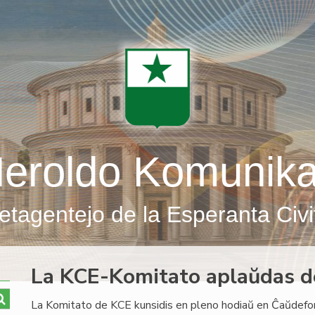
eroldo Komunik
etagentejo de la Esperanta Civi
La KCE-Komitato aplaŭdas d
La Komitato de KCE kunsidis en pleno hodiaŭ en Ĉaŭdefon