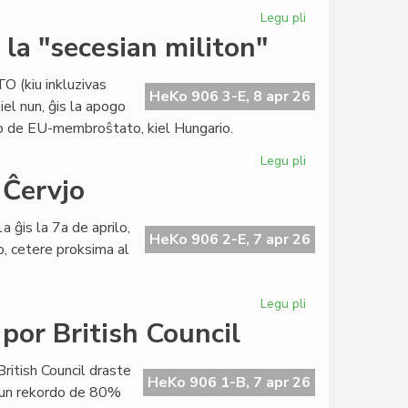
Legu pli
pri
Raŭmisma
la "secesian militon"
sukceso
en
TO (kiu inkluzivas
internacia
HeKo 906 3-E, 8 apr 26
iel nun, ĝis la apogo
konferenco
to de EU-membroŝtato, kiel Hungario.
en
Grekio
Legu pli
pri
Eŭropa
 Ĉervjo
Unio:
Usono
a ĝis la 7a de aprilo,
stimulas
HeKo 906 2-E, 7 apr 26
o, cetere proksima al
la
"secesian
militon"
Legu pli
pri
"De
por British Council
Raŭmo
al
British Council draste
Santiago"...
HeKo 906 1-B, 7 apr 26
 kun rekordo de 80%
en