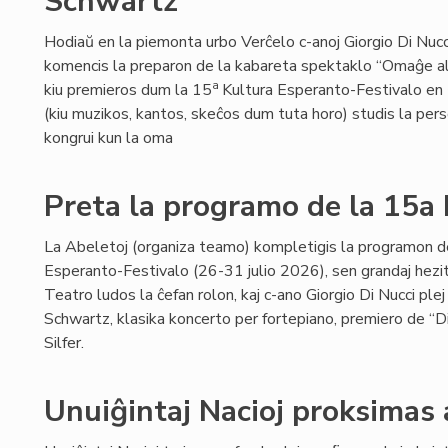
Schwartz
Hodiaŭ en la piemonta urbo Verĉelo c-anoj Giorgio Di Nucci 
komencis la preparon de la kabareta spektaklo “Omaĝe 
a
kiu premieros dum la 15
Kultura Esperanto-Festivalo en Ĉ
(kiu muzikos, kantos, skeĉos dum tuta horo) studis la per
kongrui kun la oma
Preta la programo de la 15a
La Abeletoj (organiza teamo) kompletigis la programon d
Esperanto-Festivalo (26-31 julio 2026), sen grandaj hezi
Teatro ludos la ĉefan rolon, kaj c-ano Giorgio Di Nucci p
Schwartz, klasika koncerto per fortepiano, premiero de “D
Silfer.
Unuiĝintaj Nacioj proksimas 