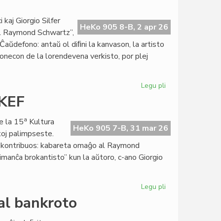
Almenaŭ
en
kaj Giorgio Silfer
HeKo 905 8-B, 2 apr 26
2026
al Raymond Schwartz”,
ne
aŭdefono: antaŭ ol diﬁni la kanvason, la artisto
sonecon de la lorendevena verkisto, por plej
Legu pli
pri
Giorgio
 KEF
Di
Nucci,
a
e la 15
Kultura
interpretonto
HeKo 905 7-B, 31 mar 26
toj palimpseste.
de
lej kontribuos: kabareta omaĝo al Raymond
Raymond
imanĉa brokantisto” kun la aŭtoro, c-ano Giorgio
Schwartz
Legu pli
pri
Preta
al bankroto
la
programo