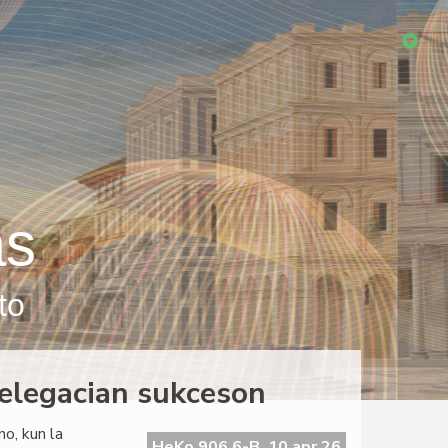
as
to
elegacian sukceson
o, kun la
HeKo 906 6-B, 10 apr 26