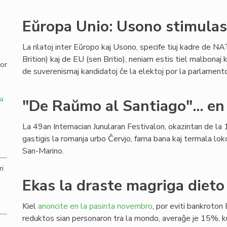
,
Eŭropa Unio: Usono stimulas 
La rilatoj inter Eŭropo kaj Usono, specife tiuj kadre de NA
Brition) kaj de EU (sen Britio), neniam estis tiel malbonaj k
por
de suverenismaj kandidatoj ĉe la elektoj por la parlamen
a
"De Raŭmo al Santiago"... en
La 49an Internacian Junularan Festivalon, okazintan de la 1
gastigis la romanja urbo Ĉervjo, fama bana kaj termala lok
San-Marino.
ri
Ekas la draste magriga dieto 
Kiel
anoncite en la pasinta novembro
, por eviti bankroton 
reduktos sian personaron tra la mondo, averaĝe je 15%,