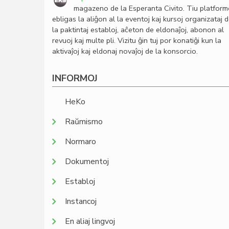
magazeno de la Esperanta Civito. Tiu platfor
ebligas la aliĝon al la eventoj kaj kursoj organizataj 
la paktintaj establoj, aĉeton de eldonaĵoj, abonon al
revuoj kaj multe pli. Vizitu ĝin tuj por konatiĝi kun la
aktivaĵoj kaj eldonaj novaĵoj de la konsorcio.
INFORMOJ
HeKo
Raŭmismo
Normaro
Dokumentoj
Establoj
Instancoj
En aliaj lingvoj