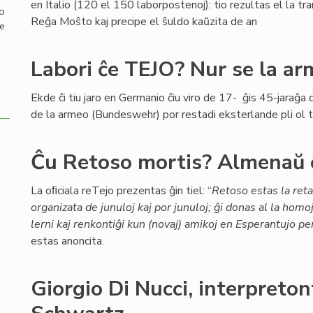
en Italio (120 el 150 laborpostenoj): tio rezultas el la tra
mo
Reĝa Moŝto kaj precipe el ŝuldo kaŭzita de an
de
Labori ĉe TEJO? Nur se la a
Ekde ĉi tiu jaro en Germanio ĉiu viro de 17- ĝis 45-jaraĝ
de la armeo (Bundeswehr) por restadi eksterlande pli ol t
Ĉu Retoso mortis? Almenaŭ 
La oﬁciala reTejo prezentas ĝin tiel: “
Retoso estas la ret
organizata de junuloj kaj por junuloj; ĝi donas al la homo
lerni kaj renkontiĝi kun (novaj) amikoj en Esperantujo per
estas anoncita.
Giorgio Di Nucci, interpret