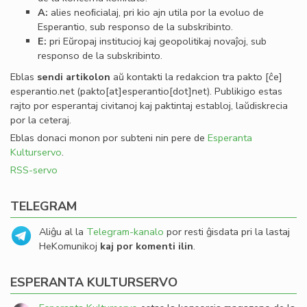
A:
alies neoﬁcialaj, pri kio ajn utila por la evoluo de
Esperantio, sub responso de la subskribinto.
E:
pri Eŭropaj institucioj kaj geopolitikaj novaĵoj, sub
responso de la subskribinto.
Eblas
sendi
artikolon
aŭ kontakti la redakcion tra
pakto
[ĉe]
esperantio
.
net
(pakto[at]esperantio[dot]net)
. Publikigo estas
rajto por esperantaj civitanoj kaj paktintaj establoj, laŭdiskrecia
por la ceteraj.
Eblas donaci monon por subteni nin pere de
Esperanta
Kulturservo
.
RSS-servo
TELEGRAM
Aliĝu al la
Telegram-kanalo
por resti ĝisdata pri la lastaj
HeKomunikoj
kaj por komenti ilin
.
ESPERANTA KULTURSERVO