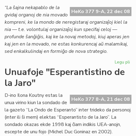
al
“La ŝajna nekapablo de la
HeKo 377 9-A, 22 dec 08
Gb
gvidaj organoj de nia movado
kompreni, ke la mondo de neregistaraj organizaĵoj kiel la
nia — t.e. volontulaj organizaĵoj kun specifaj celoj —
profunde ŝanĝiĝis, kaj ke la novaj metodoj, kiuj aperas jen
kaj jen en la movado, ne estas konkurencaj aŭ malamikaj,
sed enkalkulindaj en formiĝo de nova strategio.
Legu pli
pri
To
Unuafoje "Esperantistino de
pe
la Jaro"
pri
Ro
D-ino Ilona Koutny estas la
HeKo 377 8-A, 21 dec 08
unua virino kiun la sondado de
la gazeto “La Ondo de Esperanto” inter trideko da personoj
(inter ili ŝi mem) elektas “Esperantisto de la Jaro”. La
sondado okazas ekde 1998 kaj ĉiam indikis UEA-anojn,
escepte de unu fojo (Michel Duc Goninaz en 2002).