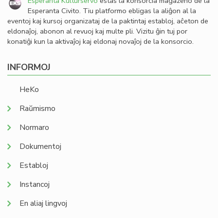
Esperanta Kulturservo
estas la konsorcia magazeno de la
Esperanta Civito. Tiu platformo ebligas la aliĝon al la
eventoj kaj kursoj organizataj de la paktintaj establoj, aĉeton de
eldonaĵoj, abonon al revuoj kaj multe pli. Vizitu ĝin tuj por
konatiĝi kun la aktivaĵoj kaj eldonaj novaĵoj de la konsorcio.
INFORMOJ
HeKo
Raŭmismo
Normaro
Dokumentoj
Establoj
Instancoj
En aliaj lingvoj