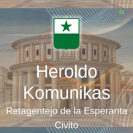
Skip
to
main
content
Heroldo
Komunikas
Retagentejo de la Esperanta
Civito