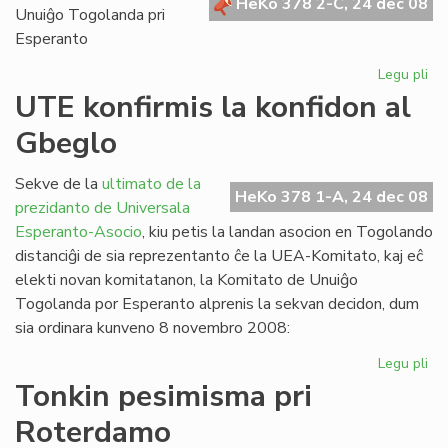
HeKo 378 2-C, 24 dec 08
Unuiĝo Togolanda pri
Esperanto
Legu pli
pri
Es
UTE konfirmis la konfidon al
Ko
Gbeglo
pri
Afr
Sekve de la
ultimato de la
HeKo 378 1-A, 24 dec 08
prezidanto de Universala
Esperanto-Asocio
, kiu petis la landan asocion en Togolando
distanciĝi de sia reprezentanto ĉe la UEA-Komitato, kaj eĉ
elekti novan komitatanon, la Komitato de Unuiĝo
Togolanda por Esperanto alprenis la sekvan decidon, dum
sia ordinara kunveno 8 novembro 2008:
Legu pli
pri
UT
Tonkin pesimisma pri
kon
Roterdamo
la
ko