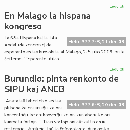
Legu pli
pri
Un
En Malago la hispana
"Es
kongreso
de
la
Jar
La 68a Hispana kaj la 14a
HeKo 377 7-B, 21 dec 08
Andaluzia kongresoj de
esperanto estas kunvokitaj al Malago, 2-5 julio 2009, pri la
ĉeftemo: “Esperanto utilas”.
Legu pli
pri
En
Burundio: pinta renkonto de
Ma
SIPU kaj ANEB
la
hi
ko
“Anstataŭ labori dise, estas
HeKo 377 6-B, 20 dec 08
pli bone ke oni unuiĝu, ke oni
koncentriĝu, ke oni konverĝu, ke oni kunlaboru, ke oni
kunmetu fortojn…”. Tiajn vortojn oni aŭskultis en iu
restoracio, “Amikejo” laŭ la ĉefparolanto, dum amika