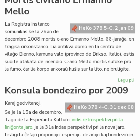
Mortis civitano Ermanno
kon
Mello
de
Zl
Tiŝ
La Registra Instanco
HeKo 378 5-C, 2 jan 09
komunikas ke la 29an de
decembro 2008 mortis c-ano Ermanno Mello, 66-jaraĝa, en
tragika cirkonstanco. Lia antikva domo en la centro de
vilaĝo Bienno, kamuna valo (provinco de Brikso, Italio), estis
subite atakata de incendio. C-ano Mello mortis sufoke pro
la fumo, ĉar lia korpo ankoraŭ kuŝis sur la lito, ne bruligite.
Legu pli
pri
Mor
Konsula bondeziro por 2009
civ
Er
Karaj gecivitanoj,
Me
HeKo 378 4-C, 31 dec 08
Se je la 15a de decembro,
Tago de la Esperanta Kulturo,
indis retrospektivi pri la
ﬁniĝonta jaro
, je la 31a indas perspektivi pri la nova jaro.
Listigi la ĉefajn proponojn, esperojn, dezirojn kaj bondezirojn