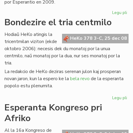
por Esperantio en 2009.
Legu pli
pri
Ko
Bondezire el tria centmilo
bo
po
Hodiaŭ HeKo atingis la
20
HeKo 378 3-C, 25 dec 08
tricentmilan viziton (ekde
oktobro 2006): necesis dek du monatoj por la unua
centmilo, naŭ monatoj por la dua, nur ses monatoj por la
tria.
La redakcio de HeKo deziras serenan julon kaj prosperan
novan jaron, kun la espero ke la
bela revo
de la esperanta
popolo estu plenumita.
Legu pli
pri
Bo
Esperanta Kongreso pri
el
Afriko
tri
ce
Al la 16a Kongreso de