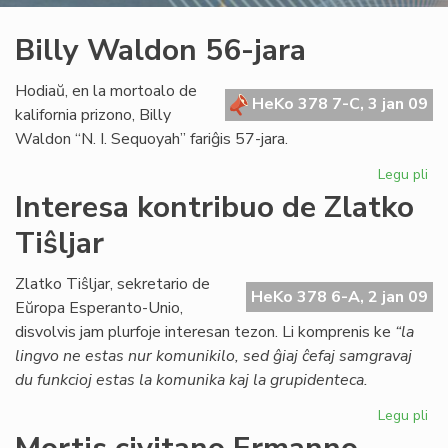
Billy Waldon 56-jara
Hodiaŭ, en la mortoalo de
HeKo 378 7-C, 3 jan 09
kalifornia prizono, Billy
Waldon “N. I. Sequoyah” fariĝis 57-jara.
Legu pli
pri
Bil
Interesa kontribuo de Zlatko
Wa
Tiŝljar
56
jar
Zlatko Tiŝljar, sekretario de
HeKo 378 6-A, 2 jan 09
Eŭropa Esperanto-Unio,
disvolvis jam plurfoje interesan tezon. Li komprenis ke
“la
lingvo ne estas nur komunikilo, sed ĝiaj ĉefaj samgravaj
du funkcioj estas la komunika kaj la grupidenteca.
Legu pli
pri
Int