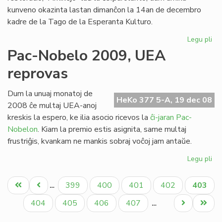
kunveno okazinta lastan dimanĉon la 14an de decembro
kadre de la Tago de la Esperanta Kulturo.
Legu pli
pri
Bur
Pac-Nobelo 2009, UEA
pin
reprovas
re
de
SI
Dum la unuaj monatoj de
HeKo 377 5-A, 19 dec 08
kaj
2008 ĉe multaj UEA-anoj
AN
kreskis la espero, ke ilia asocio ricevos la
ĉi-jaran Pac-
Nobelon
. Kiam la premio estis asignita, same multaj
frustriĝis, kvankam ne mankis sobraj voĉoj jam antaŭe.
Legu pli
pri
Pa
Pagination
No
Unua
Antaŭa
Paĝo
Paĝo
Paĝo
Paĝo
Aktual
399
400
401
402
403
…
20
paĝo
paĝo
paĝo
UE
Paĝo
Paĝo
Paĝo
Paĝo
Next
Last
404
405
406
407
…
re
page
page