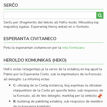
SERĈO
Serĉu per (fragmento de) teksto aŭ HeKo-kodo. Minuskloj kaj
majuskloj egalas. Esperantaj literoj ankaŭ en x-formato.
ESPERANTA CIVITANECO
Petu la esperantan civitanecon per la
reta formularo
.
HEROLDO KOMUNIKAS (HEKO)
HeKo estas retagentejo je la servo de la establoj en kaj apud la
Pakto por la Esperanta Civito, sub la imprimaturo de la Konsulo
aŭ delegito. La informoj estas:
C:
oﬁcialaj de la Civitaj instancoj, kiuj esprimas la oﬁcialan
starpunkton de la Civito pri specifa temo, sub responso de
la Konsulo, aŭ de ties delegito, markitaj per la simbolo
.
B:
bultenaj de paktintaj establoj, sub responso de membro
de la koncerna komitato.