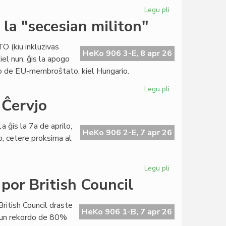
Legu pli
pri
Raŭmisma
la "secesian militon"
sukceso
en
TO (kiu inkluzivas
internacia
HeKo 906 3-E, 8 apr 26
iel nun, ĝis la apogo
konferenco
to de EU-membroŝtato, kiel Hungario.
en
Grekio
Legu pli
pri
Eŭropa
 Ĉervjo
Unio:
Usono
a ĝis la 7a de aprilo,
stimulas
HeKo 906 2-E, 7 apr 26
o, cetere proksima al
la
"secesian
militon"
Legu pli
pri
"De
por British Council
Raŭmo
al
British Council draste
Santiago"...
HeKo 906 1-B, 7 apr 26
 kun rekordo de 80%
en