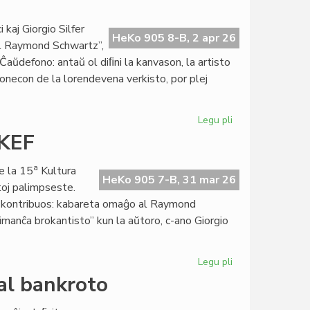
Almenaŭ
en
kaj Giorgio Silfer
HeKo 905 8-B, 2 apr 26
2026
al Raymond Schwartz”,
ne
aŭdefono: antaŭ ol diﬁni la kanvason, la artisto
sonecon de la lorendevena verkisto, por plej
Legu pli
pri
Giorgio
 KEF
Di
Nucci,
a
e la 15
Kultura
interpretonto
HeKo 905 7-B, 31 mar 26
toj palimpseste.
de
lej kontribuos: kabareta omaĝo al Raymond
Raymond
imanĉa brokantisto” kun la aŭtoro, c-ano Giorgio
Schwartz
Legu pli
pri
Preta
al bankroto
la
programo