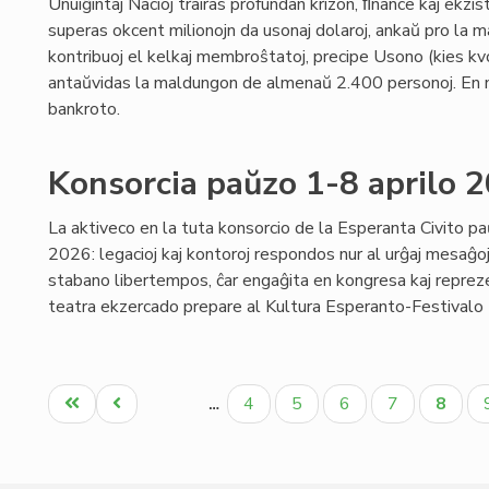
Unuiĝintaj Nacioj trairas profundan krizon, ﬁnance kaj ekzis
superas okcent milionojn da usonaj dolaroj, ankaŭ pro la m
kontribuoj el kelkaj membroŝtatoj, precipe Usono (kies kvo
antaŭvidas la maldungon de almenaŭ 2.400 personoj. En 
bankroto.
Konsorcia paŭzo 1-8 aprilo 
La aktiveco en la tuta konsorcio de la Esperanta Civito pa
2026: legacioj kaj kontoroj respondos nur al urĝaj mesaĝoj;
stabano libertempos, ĉar engaĝita en kongresa kaj reprezen
teatra ekzercado prepare al Kultura Esperanto-Festivalo (p
Pagination
Unua
Antaŭa
Paĝo
Paĝo
Paĝo
Paĝo
Aktua
4
5
6
7
8
…
paĝo
paĝo
paĝo