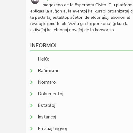
magazeno de la Esperanta Civito. Tiu platfor
ebligas la aliĝon al la eventoj kaj kursoj organizataj 
la paktintaj establoj, aĉeton de eldonaĵoj, abonon al
revuoj kaj multe pli. Vizitu ĝin tuj por konatiĝi kun la
aktivaĵoj kaj eldonaj novaĵoj de la konsorcio.
INFORMOJ
HeKo
Raŭmismo
Normaro
Dokumentoj
Establoj
Instancoj
En aliaj lingvoj