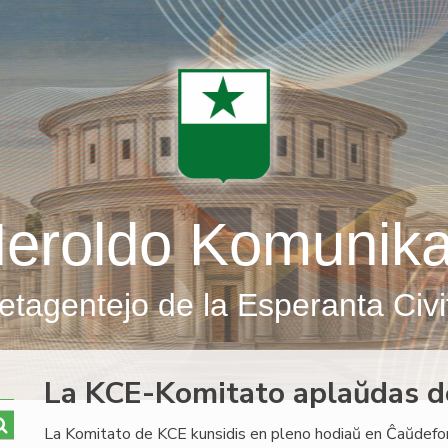
eroldo Komunik
etagentejo de la Esperanta Civi
La KCE-Komitato aplaŭdas d
La Komitato de KCE kunsidis en pleno hodiaŭ en Ĉaŭdefon