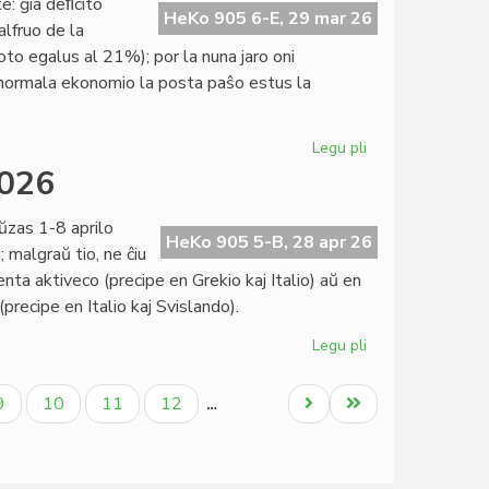
te: ĝia deﬁcito
de
HeKo 905 6-E, 29 mar 26
alfruo de la
la
to egalus al 21%); por la nuna jaro oni
15a
normala ekonomio la posta paŝo estus la
KEF
Legu pli
pri
Unuiĝintaj
2026
Nacioj
proksimas
ŭzas 1-8 aprilo
al
HeKo 905 5-B, 28 apr 26
 malgraŭ tio, ne ĉiu
bankroto
ta aktiveco (precipe en Grekio kaj Italio) aŭ en
recipe en Italio kaj Svislando).
Legu pli
pri
Konsorcia
paŭzo
la
Paĝo
Paĝo
Paĝo
Paĝo
Next
Last
9
10
11
12
…
1-
page
page
8
aprilo
2026