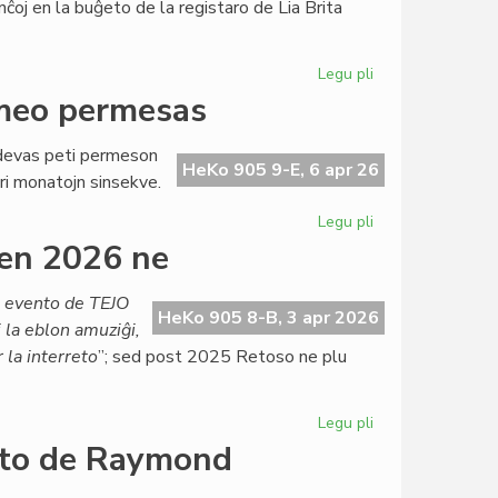
nĉoj en la buĝeto de la registaro de Lia Brita
Ĉervjo
Legu pli
pri
Ekas
rmeo permesas
la
draste
a devas peti permeson
magriga
HeKo 905 9-E, 6 apr 26
ri monatojn sinsekve.
dieto
por
Legu pli
pri
British
Labori
en 2026 ne
Council
ĉe
TEJO?
a evento de TEJO
Nur
HeKo 905 8-B, 3 apr 2026
j la eblon amuziĝi,
se
 la interreto
”; sed post 2025 Retoso ne plu
la
armeo
permesas
Legu pli
pri
Ĉu
onto de Raymond
Retoso
mortis?