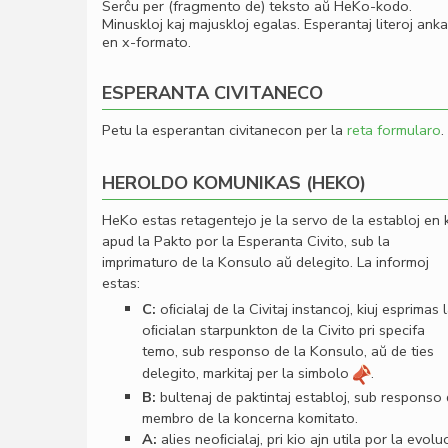
Serĉu per (fragmento de) teksto aŭ HeKo-kodo.
Minuskloj kaj majuskloj egalas. Esperantaj literoj ank
en x-formato.
ESPERANTA CIVITANECO
Petu la esperantan civitanecon per la
reta formularo
.
HEROLDO KOMUNIKAS (HEKO)
HeKo estas retagentejo je la servo de la establoj en 
apud la Pakto por la Esperanta Civito, sub la
imprimaturo de la Konsulo aŭ delegito. La informoj
estas:
C:
oﬁcialaj de la Civitaj instancoj, kiuj esprimas 
oﬁcialan starpunkton de la Civito pri specifa
temo, sub responso de la Konsulo, aŭ de ties
delegito, markitaj per la simbolo
.
B:
bultenaj de paktintaj establoj, sub responso
membro de la koncerna komitato.
A:
alies neoﬁcialaj, pri kio ajn utila por la evolu