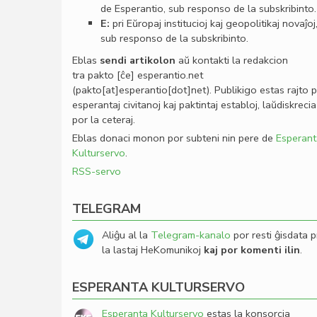
de Esperantio, sub responso de la subskribinto.
E:
pri Eŭropaj institucioj kaj geopolitikaj novaĵoj
sub responso de la subskribinto.
Eblas
sendi
artikolon
aŭ kontakti la redakcion
tra
pakto
[ĉe]
esperantio
.
net
(pakto[at]esperantio[dot]net)
. Publikigo estas rajto 
esperantaj civitanoj kaj paktintaj establoj, laŭdiskrecia
por la ceteraj.
Eblas donaci monon por subteni nin pere de
Esperant
Kulturservo
.
RSS-servo
TELEGRAM
Aliĝu al la
Telegram-kanalo
por resti ĝisdata p
la lastaj HeKomunikoj
kaj por komenti ilin
.
ESPERANTA KULTURSERVO
Esperanta Kulturservo
estas la konsorcia