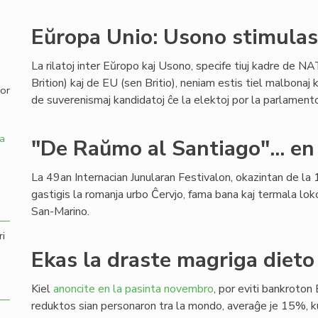
,
Eŭropa Unio: Usono stimulas 
La rilatoj inter Eŭropo kaj Usono, specife tiuj kadre de NA
Brition) kaj de EU (sen Britio), neniam estis tiel malbonaj k
por
de suverenismaj kandidatoj ĉe la elektoj por la parlamen
a
"De Raŭmo al Santiago"... en
La 49an Internacian Junularan Festivalon, okazintan de la 1
gastigis la romanja urbo Ĉervjo, fama bana kaj termala lok
San-Marino.
ri
Ekas la draste magriga dieto 
Kiel
anoncite en la pasinta novembro
, por eviti bankroton 
reduktos sian personaron tra la mondo, averaĝe je 15%,