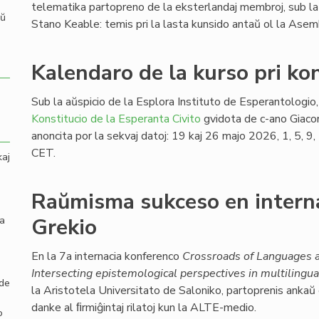
telematika partopreno de la eksterlandaj membroj, sub la
aŭ
Stano Keable: temis pri la lasta kunsido antaŭ ol la Ase
Kalendaro de la kurso pri kon
Sub la aŭspicio de la Esplora Instituto de Esperantologio, 
Konstitucio de la Esperanta Civito
gvidota de c-ano Giaco
anoncita por la sekvaj datoj: 19 kaj 26 majo 2026, 1, 5, 
CET.
kaj
Raŭmisma sukceso en intern
la
Grekio
En la 7a internacia konferenco
Crossroads of Languages a
Intersecting epistemological perspectives in multilingua
 de
la Aristotela Universitato de Saloniko, partoprenis ankaŭ
danke al ﬁrmiĝintaj rilatoj kun la ALTE-medio.
o