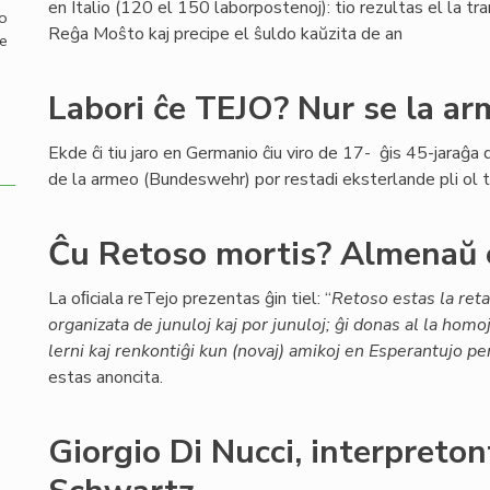
en Italio (120 el 150 laborpostenoj): tio rezultas el la tra
mo
Reĝa Moŝto kaj precipe el ŝuldo kaŭzita de an
de
Labori ĉe TEJO? Nur se la a
Ekde ĉi tiu jaro en Germanio ĉiu viro de 17- ĝis 45-jaraĝ
de la armeo (Bundeswehr) por restadi eksterlande pli ol t
Ĉu Retoso mortis? Almenaŭ 
La oﬁciala reTejo prezentas ĝin tiel: “
Retoso estas la ret
organizata de junuloj kaj por junuloj; ĝi donas al la homo
lerni kaj renkontiĝi kun (novaj) amikoj en Esperantujo per
estas anoncita.
Giorgio Di Nucci, interpret