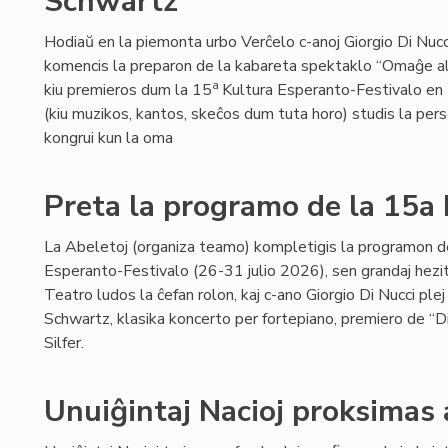
Schwartz
Hodiaŭ en la piemonta urbo Verĉelo c-anoj Giorgio Di Nucci 
komencis la preparon de la kabareta spektaklo “Omaĝe 
a
kiu premieros dum la 15
Kultura Esperanto-Festivalo en Ĉ
(kiu muzikos, kantos, skeĉos dum tuta horo) studis la per
kongrui kun la oma
Preta la programo de la 15a
La Abeletoj (organiza teamo) kompletigis la programon d
Esperanto-Festivalo (26-31 julio 2026), sen grandaj hezi
Teatro ludos la ĉefan rolon, kaj c-ano Giorgio Di Nucci p
Schwartz, klasika koncerto per fortepiano, premiero de “D
Silfer.
Unuiĝintaj Nacioj proksimas 