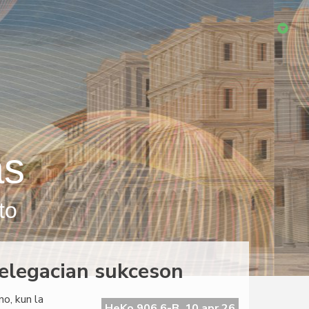
as
to
elegacian sukceson
o, kun la
HeKo 906 6-B, 10 apr 26