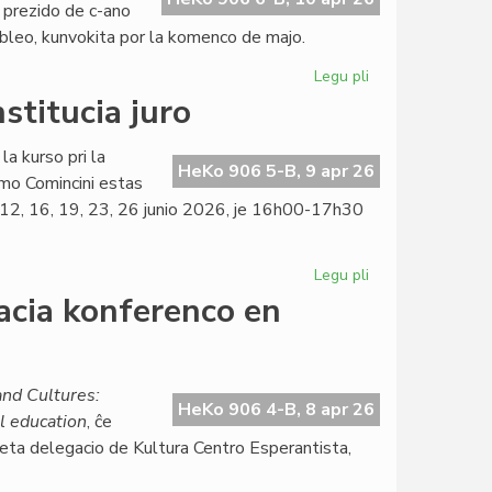
 prezido de c-ano
mbleo, kunvokita por la komenco de majo.
Legu pli
pri
La
stitucia juro
KCE-
Komitato
la kurso pri la
aplaŭdas
HeKo 906 5-B, 9 apr 26
mo Comincini estas
delegacian
9, 12, 16, 19, 23, 26 junio 2026, je 16h00-17h30
sukceson
Legu pli
pri
Kalendaro
acia konferenco en
de
la
kurso
pri
nd Cultures:
HeKo 906 4-B, 8 apr 26
konstitucia
l education
, ĉe
juro
 eta delegacio de Kultura Centro Esperantista,