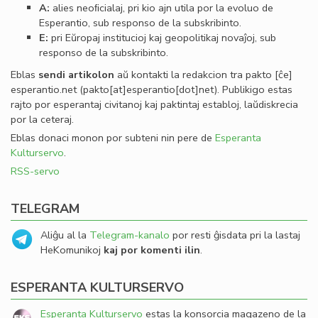
A:
alies neoﬁcialaj, pri kio ajn utila por la evoluo de
Esperantio, sub responso de la subskribinto.
E:
pri Eŭropaj institucioj kaj geopolitikaj novaĵoj, sub
responso de la subskribinto.
Eblas
sendi
artikolon
aŭ kontakti la redakcion tra
pakto
[ĉe]
esperantio
.
net
(pakto[at]esperantio[dot]net)
. Publikigo estas
rajto por esperantaj civitanoj kaj paktintaj establoj, laŭdiskrecia
por la ceteraj.
Eblas donaci monon por subteni nin pere de
Esperanta
Kulturservo
.
RSS-servo
TELEGRAM
Aliĝu al la
Telegram-kanalo
por resti ĝisdata pri la lastaj
HeKomunikoj
kaj por komenti ilin
.
ESPERANTA KULTURSERVO
Esperanta Kulturservo
estas la konsorcia magazeno de la