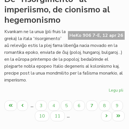
sin
imperiismo, de cionismo al
tu
'Ny
hegemonismo
Kvankam ne la unua (pli fruis la
HeKo 906 7-E, 12 apr 26
greka) la itala “risorgimento”
aŭ releviĝo estis la plej fama liberiĝa nacia movado en la
romantika epoko, enviata de ĉiuj (poloj, hungaroj, bulgaroj…)
en la eŭropa printempo de la popoloj; bedaŭrinde el
plejparte nobla epopeo Italio degeneris al koloniismo kaj,
precipe post la unua mondmilito per la faŝisma monarkio, al
imperiismo.
Legu pli
pri
De
Pagination
"ri
Unua
Antaŭa
Paĝo
Paĝo
Paĝo
Paĝo
Aktuala
Paĝo
Paĝo
3
4
5
6
7
8
9
…
al
paĝo
paĝo
paĝo
imp
Paĝo
Paĝo
Next
Last
10
11
…
de
page
page
ci