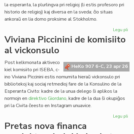
Lib
la esperanta, la plurlingva pri religioj (li estis profesoro pri
historio de religioj) kaj diversa en la sveda; ĉio situas
ankoraŭ en lia domo proksime al Stokholmo.
Legu pli
pri
Re
Viviana Piccinini de komisiito
en
al vickonsulo
Sv
la
bib
Post kelkmonata aktiveco
HeKo 907 6-C, 23 apr 26
de
kiel komisiito pri ISEBA, c-
c-
ino Viviana Piccinini estis nomumita hieraŭ vickonsulo pri
an
bibliotekoj kaj sociaj retmedioj fare de la Konsulino de la
Ni
Esperanta Civito: kadre de la unua delego ŝi aplikos la
normojn en
direktivo Giordano
, kadre de la dua ŝi okupiĝos
pri la Civita ĉeesto en Instagram unuavice.
Legu pli
pri
Vi
Pretas nova financa
Pic