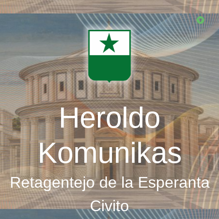
Skip
to
main
content
Heroldo
Komunikas
Retagentejo de la Esperanta
Civito