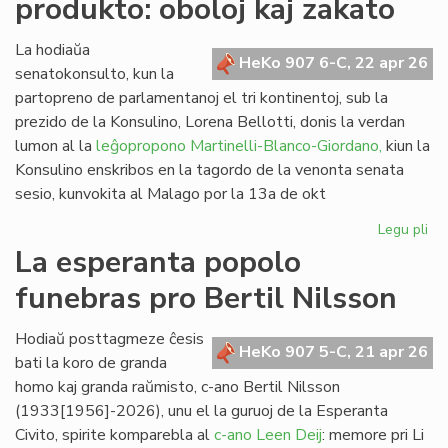
produkto: oboloj kaj zakato
de
kom
al
La hodiaŭa
HeKo 907 6-C, 22 apr 26
vi
senatokonsulto, kun la
partopreno de parlamentanoj el tri kontinentoj, sub la
prezido de la Konsulino, Lorena Bellotti, donis la verdan
lumon al la
leĝopropono Martinelli-Blanco-Giordano,
kiun la
Konsulino enskribos en la tagordo de la venonta senata
sesio, kunvokita al Malago por la 13a de okt
Legu pli
pri
Pr
La esperanta popolo
no
funebras pro Bertil Nilsson
fi
pro
obo
Hodiaŭ posttagmeze ĉesis
HeKo 907 5-C, 21 apr 26
kaj
bati la koro de granda
za
homo kaj granda raŭmisto, c-ano Bertil Nilsson
(1933[1956]-2026), unu el la guruoj de la Esperanta
Civito, spirite komparebla al
c-ano Leen Deij
: memore pri Li