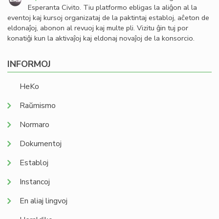
Esperanta Civito. Tiu platformo ebligas la aliĝon al la
eventoj kaj kursoj organizataj de la paktintaj establoj, aĉeton de
eldonaĵoj, abonon al revuoj kaj multe pli. Vizitu ĝin tuj por
konatiĝi kun la aktivaĵoj kaj eldonaj novaĵoj de la konsorcio.
INFORMOJ
HeKo
Raŭmismo
Normaro
Dokumentoj
Establoj
Instancoj
En aliaj lingvoj