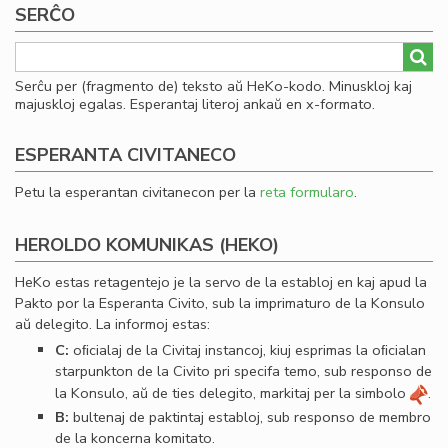
SERĈO
al
he
Serĉu per (fragmento de) teksto aŭ HeKo-kodo. Minuskloj kaj
majuskloj egalas. Esperantaj literoj ankaŭ en x-formato.
ESPERANTA CIVITANECO
Petu la esperantan civitanecon per la
reta formularo
.
HEROLDO KOMUNIKAS (HEKO)
HeKo estas retagentejo je la servo de la establoj en kaj apud la
Pakto por la Esperanta Civito, sub la imprimaturo de la Konsulo
aŭ delegito. La informoj estas:
C:
oﬁcialaj de la Civitaj instancoj, kiuj esprimas la oﬁcialan
starpunkton de la Civito pri specifa temo, sub responso de
la Konsulo, aŭ de ties delegito, markitaj per la simbolo
.
B:
bultenaj de paktintaj establoj, sub responso de membro
de la koncerna komitato.