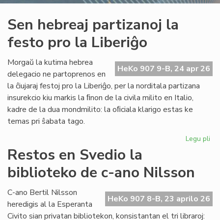
Sen hebreaj partizanoj la
festo pro la Liberiĝo
Morgaŭ la kutima hebrea
HeKo 907 9-B, 24 apr 26
delegacio ne partoprenos en
la ĉiujaraj festoj pro la Liberiĝo, per la norditala partizana
insurekcio kiu markis la ﬁnon de la civila milito en Italio,
kadre de la dua mondmilito: la oﬁciala klarigo estas ke
temas pri ŝabata tago.
Legu pli
pri
Se
Restos en Svedio la
he
biblioteko de c-ano Nilsson
par
la
fes
C-ano Bertil Nilsson
HeKo 907 8-B, 23 aprilo 26
pr
heredigis al la Esperanta
la
Civito sian privatan bibliotekon, konsistantan el tri libraroj: