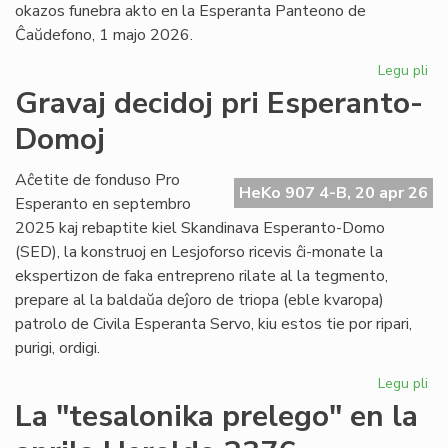
okazos funebra akto en la Esperanta Panteono de
Ĉaŭdefono, 1 majo 2026.
Legu pli
pri
La
Gravaj decidoj pri Esperanto-
es
Domoj
po
fu
pr
Aĉetite de fonduso Pro
HeKo 907 4-B, 20 apr 26
Ber
Esperanto en septembro
Ni
2025 kaj rebaptite kiel Skandinava Esperanto-Domo
(SED), la konstruoj en Lesjoforso ricevis ĉi-monate la
ekspertizon de faka entrepreno rilate al la tegmento,
prepare al la baldaŭa deĵoro de triopa (eble kvaropa)
patrolo de Civila Esperanta Servo, kiu estos tie por ripari,
purigi, ordigi.
Legu pli
pri
Gr
La "tesalonika prelego" en la
dec
pri