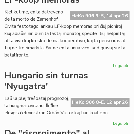
ĉiu
ofi
Kiel kutime, en la datreveno
HeKo 906 9-B, 14 apr 26
de la morto de Zamenhof,
Civita festotago, ankaŭ LF-koop memoras pri ĉiuj pioniroj
kiuj adiaŭis nin dum la lastaj monatoj, specife tiuj helpintaj
al la vivo kaj kresko de nia kooperativo; kaj la penso iras al
tiuj ne tro rimarkitaj ĉar ne en la unua vico, sed gravaj sur la
batalfronto.
Legu pli
pri
Ta
Hungario sin turnas
de
'Nyugatra'
ĉiuj
pio
20
Laŭ la plej freŝdataj prognozoj,
HeKo 906 8-E, 12 apr 26
-
la hungaraj civitanoj ﬁnﬁne
LF-
eksigis ĉefministron Orbán Viktor kaj lian koalicion.
ko
me
Legu pli
pri
Hu
De "risorgimento" al