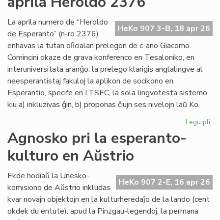
aprila Heroldo 2376
Es
Do
La aprila numero de “Heroldo
HeKo 907 3-B, 18 apr 26
de Esperanto” (n-ro 2376)
enhavas la tutan oﬁcialan prelegon de c-ano Giacomo
Comincini okaze de grava konferenco en Tesaloniko, en
interuniversitata aranĝo: la prelego klarigis anglalingve al
neesperantistaj fakuloj la aplikon de socikono en
Esperantio, specife en LTSEC, la sola lingvotesta sistemo
kiu a) inkluzivas ĝin, b) proponas ĉiujn ses nivelojn laŭ Ko
Legu pli
pri
La
Agnosko pri la esperanto-
"te
kulturo en Aŭstrio
pr
en
la
Ekde hodiaŭ la Unesko-
HeKo 907 2-E, 16 apr 26
apr
komisiono de Aŭstrio inkludas
He
kvar novajn objektojn en la kulturheredaĵo de la lando (cent
23
okdek du entute): apud la Pinzgau-legendoj, la permana