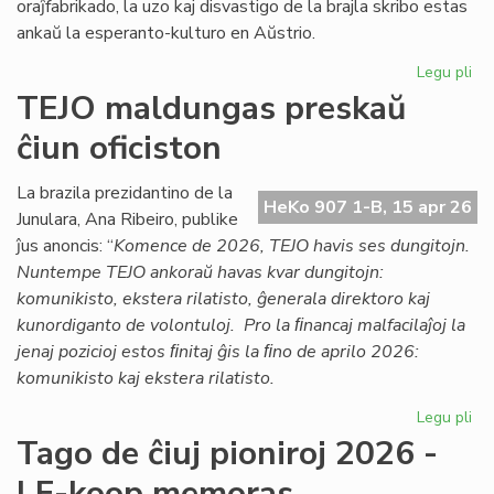
oraĵfabrikado, la uzo kaj disvastigo de la brajla skribo estas
ankaŭ la esperanto-kulturo en Aŭstrio.
Legu pli
pri
Ag
TEJO maldungas preskaŭ
pri
ĉiun oficiston
la
es
kul
La brazila prezidantino de la
HeKo 907 1-B, 15 apr 26
en
Junulara, Ana Ribeiro, publike
Aŭs
ĵus anoncis: “
Komence de 2026, TEJO havis ses dungitojn.
Nuntempe TEJO ankoraŭ havas kvar dungitojn:
komunikisto, ekstera rilatisto, ĝenerala direktoro kaj
kunordiganto de volontuloj. Pro la ﬁnancaj malfacilaĵoj la
jenaj pozicioj estos ﬁnitaj ĝis la ﬁno de aprilo 2026:
komunikisto kaj ekstera rilatisto.
Legu pli
pri
TE
Tago de ĉiuj pioniroj 2026 -
ma
LF-koop memoras
pr