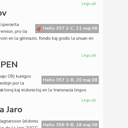
Legu pli
pri
UEA-
ov
Estraro
kaj
 Esperanta
Kapitulo
HeKo 357 2-C, 21 maj 08
emion, pro lia
en
gvon en la gimnazio, fondis kaj gvidis la unuan en
Vilno
Legu pli
pri
Honorigo
a PEN
al
civitano
ajo 08) kunigos
Mladenov
HeKo 357 1-B, 20 maj 08
ndojn por la
aktoroj kaj eldonistoj en la transnacia lingvo.
Legu pli
pri
Nova
a Jaro
etapo
por
 Ragnarsson (eldonis
la
HeKo 356 9-B, 18 maj 08