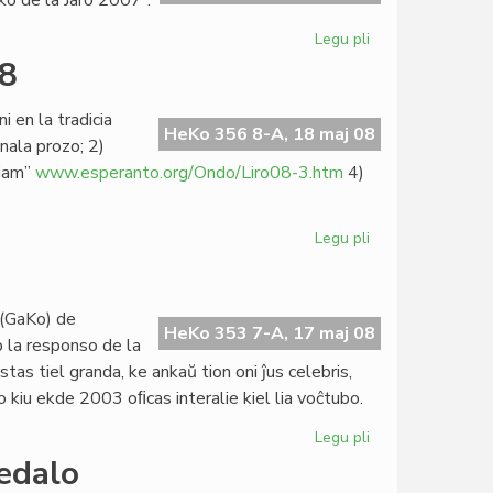
rko de la Jaro 2007”.
Esperanta
PEN
Legu pli
pri
"La
08
lingvo
serena"
 en la tradicia
Verko
HeKo 356 8-A, 18 maj 08
inala prozo; 2)
de
zjam”
www.esperanto.org/Ondo/Liro08-3.htm
4)
la
Jaro
Legu pli
pri
Literatura
konkurso
Liro
 (GaKo) de
2008
HeKo 353 7-A, 17 maj 08
 la responso de la
tas tiel granda, ke ankaŭ tion oni ĵus celebris,
o kiu ekde 2003 oﬁcas interalie kiel lia voĉtubo.
Legu pli
pri
Jardeko
edalo
da