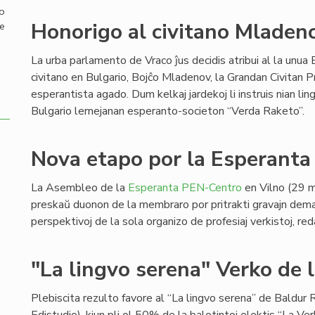
mo
Honorigo al civitano Mladen
de
La urba parlamento de Vraco ĵus decidis atribui al la unua
civitano en Bulgario, Bojĉo Mladenov, la Grandan Civitan Pr
esperantista agado. Dum kelkaj jardekoj li instruis nian lin
Bulgario lernejanan esperanto-societon “Verda Raketo”.
Nova etapo por la Esperant
La Asembleo de la
Esperanta PEN-Centro
en Vilno (29 m
preskaŭ duonon de la membraro por pritrakti gravajn dema
perspektivoj de la sola organizo de profesiaj verkistoj, red
"La lingvo serena" Verko de l
Plebiscita rezulto favore al “La lingvo serena” de Baldur