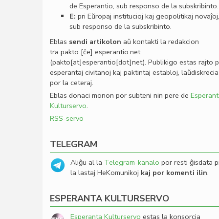
de Esperantio, sub responso de la subskribinto.
E:
pri Eŭropaj institucioj kaj geopolitikaj novaĵoj
sub responso de la subskribinto.
Eblas
sendi
artikolon
aŭ kontakti la redakcion
tra
pakto
[ĉe]
esperantio
.
net
(pakto[at]esperantio[dot]net)
. Publikigo estas rajto 
esperantaj civitanoj kaj paktintaj establoj, laŭdiskrecia
por la ceteraj.
Eblas donaci monon por subteni nin pere de
Esperant
Kulturservo
.
RSS-servo
TELEGRAM
Aliĝu al la
Telegram-kanalo
por resti ĝisdata p
la lastaj HeKomunikoj
kaj por komenti ilin
.
ESPERANTA KULTURSERVO
Esperanta Kulturservo
estas la konsorcia