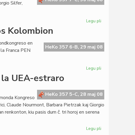
rgio Silfer,
Legu pli
pri
La
os Kolombion
Kapitulo
kunvenis
mondkongreso en
en
HeKo 357 6-B, 29 maj 08
 la Franca PEN
Vilno
Legu pli
pri
La
 la UEA-estraro
Esperanta
PEN
ne
HeKo 357 5-C, 28 maj 08
utmonda Kongreso
bojkotos
erici, Claude Nourmont, Barbara Pietrzak kaj Giorgio
Kolombion
an renkonton, kiu pasis dum ĉ. tri horoj en serena
Legu pli
pri
Renkonto